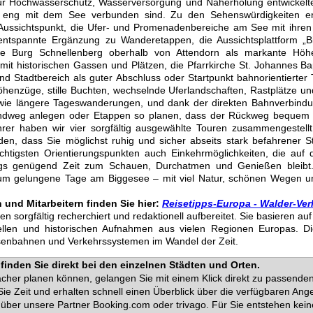
r Hochwasserschutz, Wasserversorgung und Naherholung entwickelte 
e eng mit dem See verbunden sind. Zu den Sehenswürdigkeiten 
ssichtspunkt, die Ufer- und Promenadenbereiche am See mit ihren
ntspannte Ergänzung zu Wanderetappen, die Aussichtsplattform „Bi
 Burg Schnellenberg oberhalb von Attendorn als markante Höhen
n mit historischen Gassen und Plätzen, die Pfarrkirche St. Johannes B
nd Stadtbereich als guter Abschluss oder Startpunkt bahnorientiert
henzüge, stille Buchten, wechselnde Uferlandschaften, Rastplätze un
ie längere Tageswanderungen, und dank der direkten Bahnverbindu
undweg anlegen oder Etappen so planen, dass der Rückweg bequem 
rer haben wir vier sorgfältig ausgewählte Touren zusammengestell
n, dass Sie möglichst ruhig und sicher abseits stark befahrener Str
htigsten Orientierungspunkten auch Einkehrmöglichkeiten, die auf d
gs genügend Zeit zum Schauen, Durchatmen und Genießen bleibt.
m gelungene Tage am Biggesee – mit viel Natur, schönen Wegen und 
und Mitarbeitern finden Sie hier:
Reisetipps-Europa - Walder-Ver
den sorgfältig recherchiert und redaktionell aufbereitet. Sie basieren a
uellen und historischen Aufnahmen aus vielen Regionen Europas. D
isenbahnen und Verkehrssystemen im Wandel der Zeit.
finden Sie direkt bei den einzelnen Städten und Orten.
facher planen können, gelangen Sie mit einem Klick direkt zu passend
ie Zeit und erhalten schnell einen Überblick über die verfügbaren Ange
über unsere Partner Booking.com oder trivago. Für Sie entstehen kein