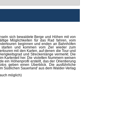
wechseln sich bewaldete Berge und Höhen mit von
ltige Möglichkeiten für das Rad fahren, vom
Wandertouren beginnen und enden an Bahnhöfen
f starten und kommen vom Ziel wieder zum
rtouren mit den Karten, auf denen die Tour und
wierigkeitsgrad und Streckenlänge vermerkt. Die
m Kartenteil her. Die violetten Nummern weisen
 ein Höhenprofil erstellt, das der Orientierung
Fotos geben einen Überblick. Die ausführliche
im Südlichen Sauerland' aus dem Walder-Verlag
auch möglich)