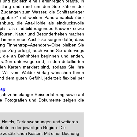
und zugleich eine Ferienregion prägte, in
entlang und rund um den See zählen der
 Zugängen zum Wasser, die Schiffsanleger
ggeblick“ mit weitem Panoramablick über
burg, die Atta-Höhle als eindrucksvolle
aptist als stadtbildprägendes Bauwerk sowie
er Touren. Natur und Besonderheiten machen
d immer neue Ausblicke sorgen dafür, dass
ng Finnentrop–Attendorn–Olpe bleiben Sie
per Zug erfolgt, auch wenn Sie unterwegs
t, die an Bahnhöfen beginnen und enden,
aßen unterwegs sind; in den detaillierten
en Karten markiert sind, sodass Sie Ihre
 Wir vom Walder-Verlag wünschen Ihnen
dem guten Gefühl, jederzeit flexibel per
lag
uf jahrzehntelanger Reiseerfahrung sowie auf
ie Fotografien und Dokumente zeigen die
en Hotels, Ferienwohnungen und weiteren
bote in der jeweiligen Region. Die
e zusätzlichen Kosten. Mit einer Buchung