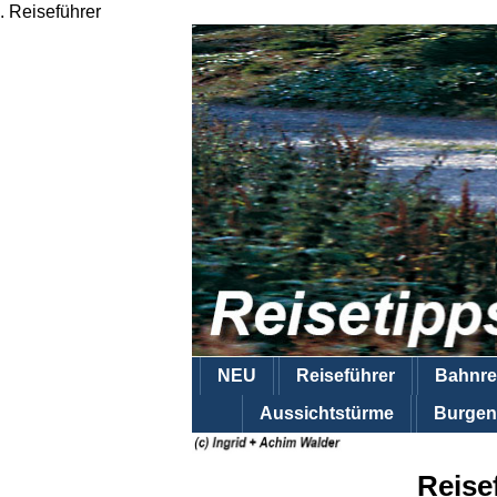
.
Reiseführer
NEU
Reiseführer
Bahnre
Aussichtstürme
Burgen
Reise