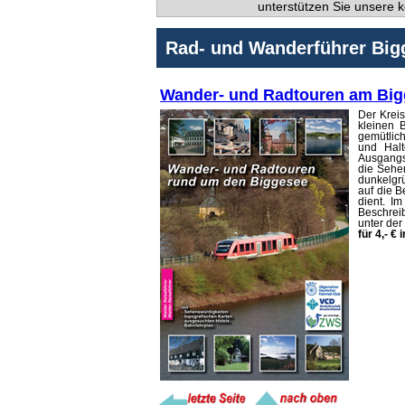
unterstützen Sie unsere k
Rad- und Wanderführer Big
Wander- und Radtouren am Bi
Der Kreis
kleinen 
gemütlic
und Hal
Ausgangsb
die Sehen
dunkelgrü
auf die B
dient. I
Beschrei
unter der
für 4,- € 