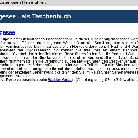
ostenlosen Reiseführer.
gesee - als Taschenbuch
ggesee
 Olpe bietet ein idyllisches Landschaftsbild. In dieser Mittelgebirgslandschaft 
Bächen und Flüssen durchzogenen Wiesentälern ab. Somit ergeben sich vielfä
hen Familienausflug bis hin zu sportlichen Herausforderungen. 9 Rad- und 4 
tepunkten der Biggeseebahn. So können Sie Ihre Tour an einem Bahnho
ahnhof zurück. Im ersten Teil dieses Reiseführers finden Sie die Rad- und Wande
swürdigkeiten an der Strecke verzeichnet sind. Im Kopf sind Start und Ziel, Sch
nen Nummern stellen die Verbindung zu den Markierungen des Streckenverlaufs i
eschreibungen der Sehenswürdigkeiten im zweiten Teil hin. Für alle Strecken wurde
m zweiten Teil sind einige Städte mit ihren Sehenswürdigkeiten beschrieben. 
bung der einzelnen Sehenswürdigkeiten finden Sie im Reiseführer 'Sehenswertes 
 gleichen Nummer...
incl. Porto
zu bestellen beim
Walder-Verlag
- (Abholung und größere Stückzahlen 