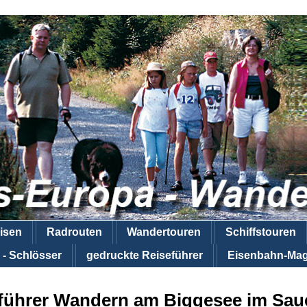
isen
Radrouten
Wandertouren
Schiffstouren
 - Schlösser
gedruckte Reiseführer
Eisenbahn-Mag
führer Wandern am Biggesee im Sau