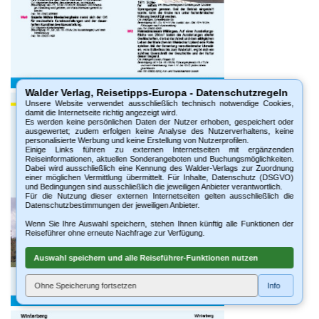
Walder Verlag, Reisetipps-Europa - Datenschutzregeln
Unsere Website verwendet ausschließlich technisch notwendige Cookies,
damit die Internetseite richtig angezeigt wird.
Es werden keine persönlichen Daten der Nutzer erhoben, gespeichert oder
ausgewertet; zudem erfolgen keine Analyse des Nutzerverhaltens, keine
personalisierte Werbung und keine Erstellung von Nutzerprofilen.
Einige Links führen zu externen Internetseiten mit ergänzenden
Reiseinformationen, aktuellen Sonderangeboten und Buchungsmöglichkeiten.
Dabei wird ausschließlich eine Kennung des Walder-Verlags zur Zuordnung
einer möglichen Vermittlung übermittelt. Für Inhalte, Datenschutz (DSGVO)
und Bedingungen sind ausschließlich die jeweiligen Anbieter verantwortlich.
Für die Nutzung dieser externen Internetseiten gelten ausschließlich die
Datenschutzbestimmungen der jeweiligen Anbieter.
Wenn Sie Ihre Auswahl speichern, stehen Ihnen künftig alle Funktionen der
Reiseführer ohne erneute Nachfrage zur Verfügung.
Auswahl speichern und alle Reiseführer-Funktionen nutzen
Ohne Speicherung fortsetzen
Info