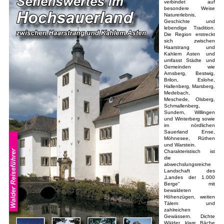
verbindet auf
besondere Weise
Naturerlebnis,
Geschichte und
lebendige Tradition.
Die Region erstreckt
sich zwischen
Haarstrang und
Kahlem Asten und
umfasst Städte und
Gemeinden wie
Arnsberg, Bestwig,
Brilon, Eslohe,
Hallenberg, Marsberg,
Medebach,
Meschede, Olsberg,
Schmallenberg,
Sundern, Willingen
und Winterberg sowie
im nördlichen
Sauerland Ense,
Möhnesee, Rüthen
und Warstein.
Charakteristisch ist
die
abwechslungsreiche
Landschaft des
„Landes der 1.000
Berge“ mit
bewaldeten
Höhenzügen, weiten
Tälern und
zahlreichen
Gewässern. Dichte
Wälder, klare Bäche