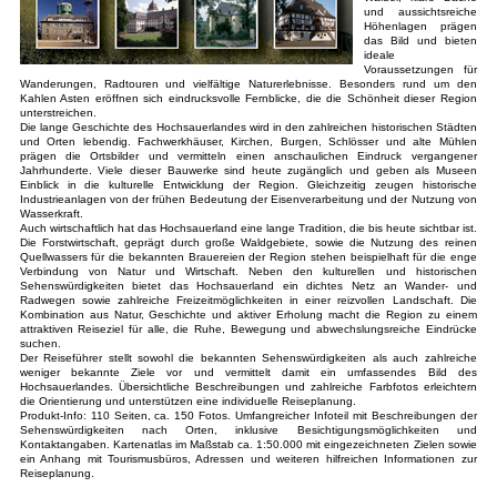
und aussichtsreiche
Höhenlagen prägen
das Bild und bieten
ideale
Voraussetzungen für
Wanderungen, Radtouren und vielfältige Naturerlebnisse. Besonders rund um den
Kahlen Asten eröffnen sich eindrucksvolle Fernblicke, die die Schönheit dieser Region
unterstreichen.
Die lange Geschichte des Hochsauerlandes wird in den zahlreichen historischen Städten
und Orten lebendig. Fachwerkhäuser, Kirchen, Burgen, Schlösser und alte Mühlen
prägen die Ortsbilder und vermitteln einen anschaulichen Eindruck vergangener
Jahrhunderte. Viele dieser Bauwerke sind heute zugänglich und geben als Museen
Einblick in die kulturelle Entwicklung der Region. Gleichzeitig zeugen historische
Industrieanlagen von der frühen Bedeutung der Eisenverarbeitung und der Nutzung von
Wasserkraft.
Auch wirtschaftlich hat das Hochsauerland eine lange Tradition, die bis heute sichtbar ist.
Die Forstwirtschaft, geprägt durch große Waldgebiete, sowie die Nutzung des reinen
Quellwassers für die bekannten Brauereien der Region stehen beispielhaft für die enge
Verbindung von Natur und Wirtschaft. Neben den kulturellen und historischen
Sehenswürdigkeiten bietet das Hochsauerland ein dichtes Netz an Wander- und
Radwegen sowie zahlreiche Freizeitmöglichkeiten in einer reizvollen Landschaft. Die
Kombination aus Natur, Geschichte und aktiver Erholung macht die Region zu einem
attraktiven Reiseziel für alle, die Ruhe, Bewegung und abwechslungsreiche Eindrücke
suchen.
Der Reiseführer stellt sowohl die bekannten Sehenswürdigkeiten als auch zahlreiche
weniger bekannte Ziele vor und vermittelt damit ein umfassendes Bild des
Hochsauerlandes. Übersichtliche Beschreibungen und zahlreiche Farbfotos erleichtern
die Orientierung und unterstützen eine individuelle Reiseplanung.
Produkt-Info: 110 Seiten, ca. 150 Fotos. Umfangreicher Infoteil mit Beschreibungen der
Sehenswürdigkeiten nach Orten, inklusive Besichtigungsmöglichkeiten und
Kontaktangaben. Kartenatlas im Maßstab ca. 1:50.000 mit eingezeichneten Zielen sowie
ein Anhang mit Tourismusbüros, Adressen und weiteren hilfreichen Informationen zur
Reiseplanung.