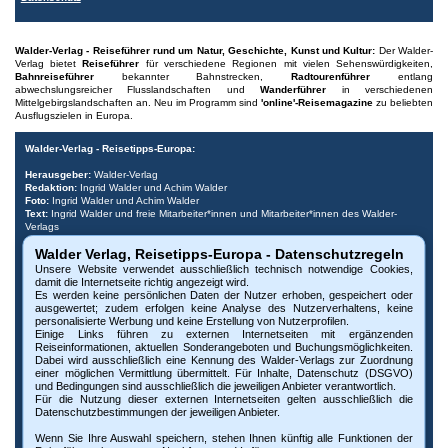
Walder-Verlag - Reiseführer rund um Natur, Geschichte, Kunst und Kultur:
Der Walder-
Verlag bietet
Reiseführer
für verschiedene Regionen mit vielen Sehenswürdigkeiten,
Bahnreiseführer
bekannter Bahnstrecken,
Radtourenführer
entlang
abwechslungsreicher Flusslandschaften und
Wanderführer
in verschiedenen
Mittelgebirgslandschaften an. Neu im Programm sind
'online'-Reisemagazine
zu beliebten
Ausflugszielen in Europa.
Walder-Verlag - Reisetipps-Europa:
Herausgeber:
Walder-Verlag
Redaktion:
Ingrid Walder und Achim Walder
Foto:
Ingrid Walder und Achim Walder
Text:
Ingrid Walder und freie Mitarbeiter*innen und Mitarbeiter*innen des Walder-
Verlags
- Fotos und Texte, wenn gekennzeichnet, wurden von Tourismus-Büros
Walder Verlag, Reisetipps-Europa - Datenschutzregeln
freundlicherweise bereitgestellt.
Unsere Website verwendet ausschließlich technisch notwendige Cookies,
Urheberrecht:
Bitte beachten Sie, dass alle Urheberrechte der Bilder und Dokumente
damit die Internetseite richtig angezeigt wird.
dieser Internetseite beim Walder-Verlag und den Fotografen liegen. Die Nutzung,
Es werden keine persönlichen Daten der Nutzer erhoben, gespeichert oder
auch auszugsweise, ist nur mit vorheriger schriftlicher Genehmigung des Verlags oder
ausgewertet; zudem erfolgen keine Analyse des Nutzerverhaltens, keine
der Fotografen möglich. Die Veröffentlichung von Bildern und Texten auf nicht
personalisierte Werbung und keine Erstellung von Nutzerprofilen.
autorisierten Internetseiten oder Druckerzeugnissen untersagen wir ausdrücklich. Bei
Einige Links führen zu externen Internetseiten mit ergänzenden
Missbrauch behalten wir uns rechtliche Schritte vor. Widerruf vorbehalten.
Reiseinformationen, aktuellen Sonderangeboten und Buchungsmöglichkeiten.
Dabei wird ausschließlich eine Kennung des Walder-Verlags zur Zuordnung
Impressum:
© Walder-Verlag, Kreuztal,
www.walder-verlag.de
-
e-Mail Walder-Verlag
,
einer möglichen Vermittlung übermittelt. Für Inhalte, Datenschutz (DSGVO)
Impressum
und
AGB
,
und Bedingungen sind ausschließlich die jeweiligen Anbieter verantwortlich.
Diese Website verwendet technisch notwendige Cookies, damit die Internetseite
Für die Nutzung dieser externen Internetseiten gelten ausschließlich die
richtig angezeigt wird. Es erfolgt keine Analyse des Nutzerverhaltens, keine
Datenschutzbestimmungen der jeweiligen Anbieter.
personalisierte Werbung und keine Erstellung von Nutzerprofilen. Weitere Infos unter
Datenschutz
Wenn Sie Ihre Auswahl speichern, stehen Ihnen künftig alle Funktionen der