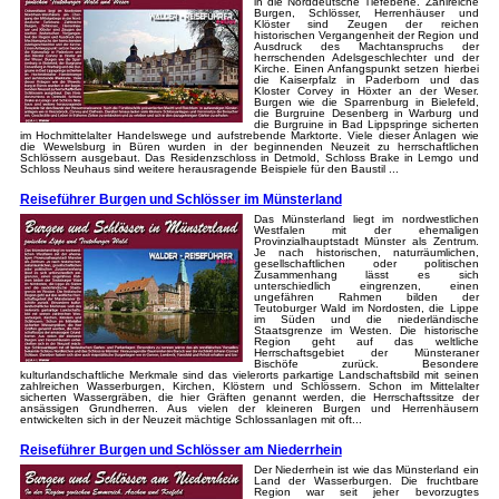
in die Norddeutsche Tiefebene. Zahlreiche
Burgen, Schlösser, Herrenhäuser und
Klöster sind Zeugen der reichen
historischen Vergangenheit der Region und
Ausdruck des Machtanspruchs der
herrschenden Adelsgeschlechter und der
Kirche. Einen Anfangspunkt setzen hierbei
die Kaiserpfalz in Paderborn und das
Kloster Corvey in Höxter an der Weser.
Burgen wie die Sparrenburg in Bielefeld,
die Burgruine Desenberg in Warburg und
die Burgruine in Bad Lippspringe sicherten
im Hochmittelalter Handelswege und aufstrebende Marktorte. Viele dieser Anlagen wie
die Wewelsburg in Büren wurden in der beginnenden Neuzeit zu herrschaftlichen
Schlössern ausgebaut. Das Residenzschloss in Detmold, Schloss Brake in Lemgo und
Schloss Neuhaus sind weitere herausragende Beispiele für den Baustil ...
Reiseführer Burgen und Schlösser im Münsterland
Das Münsterland liegt im nordwestlichen
Westfalen mit der ehemaligen
Provinzialhauptstadt Münster als Zentrum.
Je nach historischen, naturräumlichen,
gesellschaftlichen oder politischen
Zusammenhang lässt es sich
unterschiedlich eingrenzen, einen
ungefähren Rahmen bilden der
Teutoburger Wald im Nordosten, die Lippe
im Süden und die niederländische
Staatsgrenze im Westen. Die historische
Region geht auf das weltliche
Herrschaftsgebiet der Münsteraner
Bischöfe zurück. Besondere
kulturlandschaftliche Merkmale sind das vielerorts parkartige Landschaftsbild mit seinen
zahlreichen Wasserburgen, Kirchen, Klöstern und Schlössern. Schon im Mittelalter
sicherten Wassergräben, die hier Gräften genannt werden, die Herrschaftssitze der
ansässigen Grundherren. Aus vielen der kleineren Burgen und Herrenhäusern
entwickelten sich in der Neuzeit mächtige Schlossanlagen mit oft...
Reiseführer Burgen und Schlösser am Niederrhein
Der Niederrhein ist wie das Münsterland ein
Land der Wasserburgen. Die fruchtbare
Region war seit jeher bevorzugtes