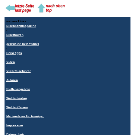
weitere Links:
Eisenbahnmagazine
-
Bikertouren
-
gedruckte Reiseführer
-
Reisetipps
-
Video
-
VCD-Reiseführer
-
Autoren
-
Stellenangebote
-
Walder-Verlag
-
Walder-Reisen
-
Mediendaten für Anzeigen
-
Impressum
-
Datenschutz