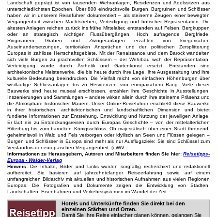
Landschaft geprägt ist von tausenden Wehranlagen, Residenzen und Adelssitzen aus
unterschiedlichsten Epochen. Über 800 eindrucksvolle Burgen, Burgruinen und Schlösser
haben wir in unserem Reiseführer dokumentiert – als steinerne Zeugen einer bewegten
Vergangenheit zwischen Machtstreben, Verteidigung und höfischer Repräsentation. Die
ältesten Anlagen reichen zurück ins frühe Mittelalter, entstanden auf Felsen, Bergkuppen
oder an strategisch wichtigen Flussübergängen. Hoch aufragende Bergfriede,
Ringmauern, Gräben und Zwingeranlagen erzählen von kriegerischen
Auseinandersetzungen, territorialen Ansprüchen und der politischen Zersplitterung
Europas in zahllose Herrschaftsgebiete. Mit der Renaissance und dem Barock wandelten
sich viele Burgen zu prachtvollen Schlössern – der Wehrbau wich der Repräsentation,
Verteidigung wurde durch Ästhetik und Gartenkunst ersetzt. Entstanden sind
architektonische Meisterwerke, die bis heute durch ihre Lage, ihre Ausgestaltung und ihre
kulturelle Bedeutung beeindrucken. Die Vielfalt reicht von einfachen Höhenburgen über
weitläufige Schlossanlagen bis zu Residenzen von europäischem Rang. Viele dieser
Bauwerke sind heute museal erschlossen, erzählen ihre Geschichte in Ausstellungen,
Inszenierungen und Sammlungen – andere wirken allein durch ihre steinerne Präsenz und
die Atmosphäre historischer Mauern. Unser Online-Reiseführer erschließt diese Bauwerke
in ihrer historischen, architektonischen und landschaftlichen Dimension und bietet
fundierte Informationen zur Entstehung, Entwicklung und Nutzung der jeweiligen Anlage.
Er lädt ein zu Entdeckungsreisen durch Europas Geschichte – von der mittelalterlichen
Ritterburg bis zum barocken Königsschloss. Ob majestätisch über einer Stadt thronend,
geheimnisvoll in Wald und Fels verborgen oder idyllisch an Seen und Flüssen gelegen –
Burgen und Schlösser in Europa sind mehr als nur Ausflugsziele: Sie sind Schlüssel zum
Verständnis der europäischen Vergangenheit. (c)WV
Informationen zu Herausgebern, Autoren und Mitarbeitern finden Sie hier:
Reisetipps-
Europa - Walder-Verlag
Hinweis:
Die Inhalte, Bilder und Links wurden sorgfältig recherchiert und redaktionell
aufbereitet. Sie basieren auf jahrzehntelanger Reiseerfahrung sowie auf einem
umfangreichen Bildarchiv mit aktuellen und historischen Aufnahmen aus vielen Regionen
Europas. Die Fotografien und Dokumente zeigen die Entwicklung von Städten,
Landschaften, Eisenbahnen und Verkehrssystemen im Wandel der Zeit.
Hotels und Unterkünfte finden Sie direkt bei den
einzelnen Städten und Orten.
Damit Sie Ihre Reise einfacher planen können, gelangen Sie