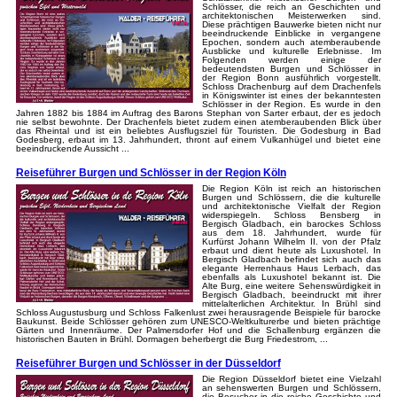
Schlösser, die reich an Geschichten und
architektonischen Meisterwerken sind.
Diese prächtigen Bauwerke bieten nicht nur
beeindruckende Einblicke in vergangene
Epochen, sondern auch atemberaubende
Ausblicke und kulturelle Erlebnisse. Im
Folgenden werden einige der
bedeutendsten Burgen und Schlösser in
der Region Bonn ausführlich vorgestellt.
Schloss Drachenburg auf dem Drachenfels
in Königswinter ist eines der bekanntesten
Schlösser in der Region. Es wurde in den
Jahren 1882 bis 1884 im Auftrag des Barons Stephan von Sarter erbaut, der es jedoch
nie selbst bewohnte. Der Drachenfels bietet zudem einen atemberaubenden Blick über
das Rheintal und ist ein beliebtes Ausflugsziel für Touristen. Die Godesburg in Bad
Godesberg, erbaut im 13. Jahrhundert, thront auf einem Vulkanhügel und bietet eine
beeindruckende Aussicht ...
Reiseführer Burgen und Schlösser in der Region Köln
Die Region Köln ist reich an historischen
Burgen und Schlössern, die die kulturelle
und architektonische Vielfalt der Region
widerspiegeln. Schloss Bensberg in
Bergisch Gladbach, ein barockes Schloss
aus dem 18. Jahrhundert, wurde für
Kurfürst Johann Wilhelm II. von der Pfalz
erbaut und dient heute als Luxushotel. In
Bergisch Gladbach befindet sich auch das
elegante Herrenhaus Haus Lerbach, das
ebenfalls als Luxushotel bekannt ist. Die
Alte Burg, eine weitere Sehenswürdigkeit in
Bergisch Gladbach, beeindruckt mit ihrer
mittelalterlichen Architektur. In Brühl sind
Schloss Augustusburg und Schloss Falkenlust zwei herausragende Beispiele für barocke
Baukunst. Beide Schlösser gehören zum UNESCO-Weltkulturerbe und bieten prächtige
Gärten und Innenräume. Der Palmersdorfer Hof und die Schallenburg ergänzen die
historischen Bauten in Brühl. Dormagen beherbergt die Burg Friedestrom, ...
Reiseführer Burgen und Schlösser in der Düsseldorf
Die Region Düsseldorf bietet eine Vielzahl
an sehenswerten Burgen und Schlössern,
die Besucher in die reiche Geschichte und