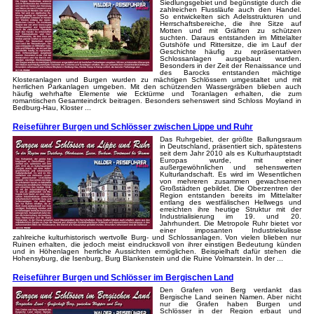
Siedlungsgebiet und begünstigte durch die
zahlreichen Flussläufe auch den Handel.
So entwickelten sich Adelsstrukturen und
Herrschaftsbereiche, die ihre Sitze auf
Motten und mit Gräften zu schützen
suchten. Daraus entstanden im Mittelalter
Gutshöfe und Rittersitze, die im Lauf der
Geschichte häufig zu repräsentativen
Schlossanlagen ausgebaut wurden.
Besonders in der Zeit der Renaissance und
des Barocks entstanden mächtige
Klosteranlagen und Burgen wurden zu mächtigen Schlössern umgestaltet und mit
herrlichen Parkanlagen umgeben. Mit den schützenden Wassergräben blieben auch
häufig wehrhafte Elemente wie Ecktürme und Toranlagen erhalten, die zum
romantischen Gesamteindrck beitragen. Besonders sehenswert sind Schloss Moyland in
Bedburg-Hau, Kloster ...
Reiseführer Burgen und Schlösser zwischen Lippe und Ruhr
Das Ruhrgebiet, der größte Ballungsraum
in Deutschland, präsentiert sich, spätestens
seit dem Jahr 2010 als es Kulturhauptstadt
Europas wurde, mit einer
außergewöhnlichen und sehenswerten
Kulturlandschaft. Es wird im Wesentlichen
von mehreren zusammen gewachsenen
Großstädten gebildet. Die Oberzentren der
Region entstanden bereits im Mittelalter
entlang des westfälischen Hellwegs und
erreichten ihre heutige Struktur mit der
Industrialisierung im 19. und 20.
Jahrhundert. Die Metropole Ruhr bietet vor
einer imposanten Industriekulisse
zahlreiche kulturhistorisch wertvolle Burg- und Schlossanlagen. Von vielen blieben nur
Ruinen erhalten, die jedoch meist eindrucksvoll von ihrer einstigen Bedeutung künden
und in Höhenlagen herrliche Aussichten ermöglichen. Beispielhaft dafür stehen die
Hohensyburg, die Isenburg, Burg Blankenstein und die Ruine Volmarstein. In der ...
Reiseführer Burgen und Schlösser im Bergischen Land
Den Grafen von Berg verdankt das
Bergische Land seinen Namen. Aber nicht
nur die Grafen haben Burgen und
Schlösser in der Region erbaut und