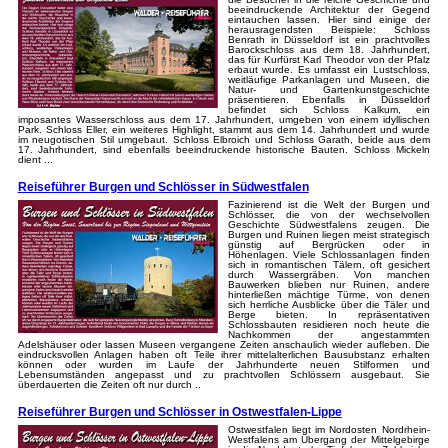
beeindruckende Architektur der Gegend
eintauchen lassen. Hier sind einige der
herausragendsten Beispiele: Schloss
Benrath in Düsseldorf ist ein prachtvolles
Barockschloss aus dem 18. Jahrhundert,
das für Kurfürst Karl Theodor von der Pfalz
erbaut wurde. Es umfasst ein Lustschloss,
weitläufige Parkanlagen und Museen, die
Natur- und Gartenkunstgeschichte
präsentieren. Ebenfalls in Düsseldorf
befindet sich Schloss Kalkum, ein
imposantes Wasserschloss aus dem 17. Jahrhundert, umgeben von einem idyllischen
Park. Schloss Eller, ein weiteres Highlight, stammt aus dem 14. Jahrhundert und wurde
im neugotischen Stil umgebaut. Schloss Elbroich und Schloss Garath, beide aus dem
17. Jahrhundert, sind ebenfalls beeindruckende historische Bauten. Schloss Mickeln
dient ...
Reiseführer Burgen und Schlösser in Südwestfalen
Fazinierend ist die Welt der Burgen und
Schlösser, die von der wechselvollen
Geschichte Südwestfalens zeugen. Die
Burgen und Ruinen liegen meist strategisch
günstig auf Bergrücken oder in
Höhenlagen. Viele Schlossanlagen finden
sich in romantischen Tälern, oft gesichert
durch Wassergräben. Von manchen
Bauwerken blieben nur Ruinen, andere
hinterließen mächtige Türme, von denen
sich herrliche Ausblicke über die Täler und
Berge bieten. In repräsentativen
Schlossbauten residieren noch heute die
Nachkommen der angestammten
Adelshäuser oder lassen Museen vergangene Zeiten anschaulich wieder aufleben. Die
eindrucksvollen Anlagen haben oft Teile ihrer mittelalterlichen Bausubstanz erhalten
können oder wurden im Laufe der Jahrhunderte neuen Stilformen und
Lebensumständen angepasst und zu prachtvollen Schlössern ausgebaut. Sie
überdauerten die Zeiten oft nur durch ..
Reiseführer Burgen und Schlösser in Ostwestfalen-Lippe
Ostwestfalen liegt im Nordosten Nordrhein-
Westfalens am Übergang der Mittelgebirge