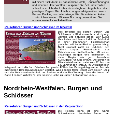
mit einem Klick direkt zu passenden Hotels, Ferienwohnungen
und weiteren Unterkünften. So sparen Sie Zeit und erhalten
schnell einen Überblick über die verfügbaren Angebote in der
jeweiligen Region. Die Hotelbuchungen erfolgen über unsere
Partner Booking.com oder trivago. Für Sie entstehen keine
zusätzlichen Kosten. Mit einer Buchung unterstützen Sie
unsere kostenlosen Reiseführer.
Reiseführer Burgen und Schlösser im Rheintal
Das Rheintal mit seinen Burgen und
Schlössern - Rheinromantik - einzigartig,
vielfältig und natürlich schön! Wer Kultur,
Geschichte und landschaftliche Schönheit
in einer traumhaften Flusslandschaft
genießen will, ist im Rheintal genau richtig.
Nicht umsonst zählt die UNESCO den
130km langen Flussabschnitt des
Mittelrhein zum Weltkulturerbe. Mit seinen
unzähligen Burgen und Schlössern ist
diese Region ein gern besuchtes
Ausflugsziel für Jung und Alt. Die Burgen im
Mittelrheintal wurden meist vom 12. bis zum
14. Jahrhundert erbaut. Im Dreißigjährigen
Krieg und durch die französischen Truppen im Pfälzischen Erbfolgekrieg wurden fast alle
rheinischen Befestigungsanlagen zerstört. Was danach folgte, zeugt vom großen Stolz
und der Heimatverbundenheit der Besitzer und der Bevölkerung. Unter der Herrschaft
König Friedrich Wilhelm IV., der für seine Liebe zu Burgen bekannt war, kam ...
Nordrhein-Westfalen, Burgen und
Schlösser
Reiseführer Burgen und Schlösser in der Region Bonn
Die Region Bonn ist eine wahre
Schatzkammer historischer Burgen und