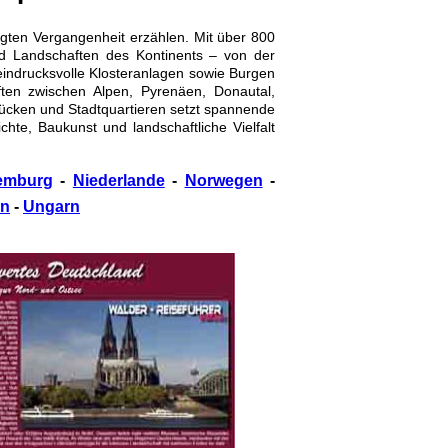
wegten Vergangenheit erzählen. Mit über 800
nd Landschaften des Kontinents – von der
 eindrucksvolle Klosteranlagen sowie Burgen
ften zwischen Alpen, Pyrenäen, Donautal,
cken und Stadtquartieren setzt spannende
te, Baukunst und landschaftliche Vielfalt
emburg
-
Niederlande
-
Norwegen
-
en
-
Ungarn