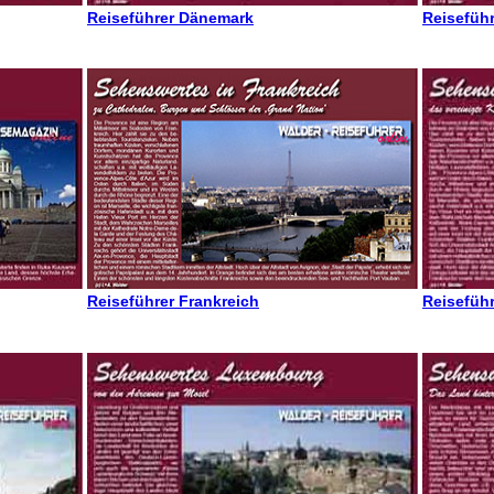
Reiseführer Dänemark
Reisefüh
Reiseführer Frankreich
Reiseführ