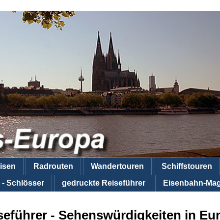
isen
Radrouten
Wandertouren
Schiffstouren
 - Schlösser
gedruckte Reiseführer
Eisenbahn-Mag
seführer - Sehenswürdigkeiten in Eu