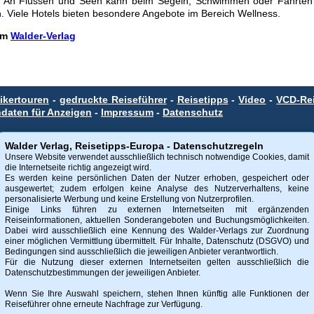
An Flüssen und Seen kann beim Segeln, Schwimmen oder Fahrten mi
en. Viele Hotels bieten besondere Angebote im Bereich Wellness.
 im
Walder-Verlag
ikertouren
-
gedruckte Reiseführer
-
Reisetipps
-
Video
-
VCD-Rei
daten für Anzeigen
-
Impressum
-
Datenschutz
Walder Verlag, Reisetipps-Europa - Datenschutzregeln
Natur, Geschichte, Kunst und Kultur:
Der Walder-Verlag bietet
Re
Unsere Website verwendet ausschließlich technisch notwendige Cookies, damit
führer
bekannter Bahnstrecken,
Radtourenführer
entlang abwec
die Internetseite richtig angezeigt wird.
birgslandschaften an. Neu im Programm sind
'online'-Reisemagazine
z
Es werden keine persönlichen Daten der Nutzer erhoben, gespeichert oder
ausgewertet; zudem erfolgen keine Analyse des Nutzerverhaltens, keine
personalisierte Werbung und keine Erstellung von Nutzerprofilen.
Einige Links führen zu externen Internetseiten mit ergänzenden
Reiseinformationen, aktuellen Sonderangeboten und Buchungsmöglichkeiten.
Dabei wird ausschließlich eine Kennung des Walder-Verlags zur Zuordnung
einer möglichen Vermittlung übermittelt. Für Inhalte, Datenschutz (DSGVO) und
beiter*innen des Walder-Verlags
Bedingungen sind ausschließlich die jeweiligen Anbieter verantwortlich.
ismus-Büros freundlicherweise bereitgestellt.
Für die Nutzung dieser externen Internetseiten gelten ausschließlich die
Datenschutzbestimmungen der jeweiligen Anbieter.
te der Bilder und Dokumente dieser Internetseite beim Walder-Verlag und den Fotografen liegen. 
n möglich. Die Veröffentlichung von Bildern und Texten auf nicht autorisierten Internetseiten od
Wenn Sie Ihre Auswahl speichern, stehen Ihnen künftig alle Funktionen der
ruf vorbehalten.
Reiseführer ohne erneute Nachfrage zur Verfügung.
g.de
-
e-Mail Walder-Verlag
,
Impressum
und
AGB
,