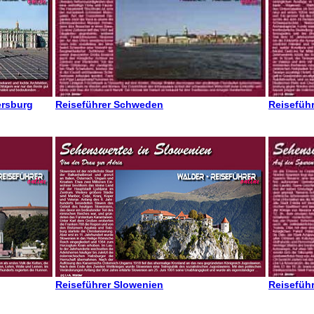
ersburg
Reiseführer Schweden
Reisefüh
Reiseführer Slowenien
Reisefüh