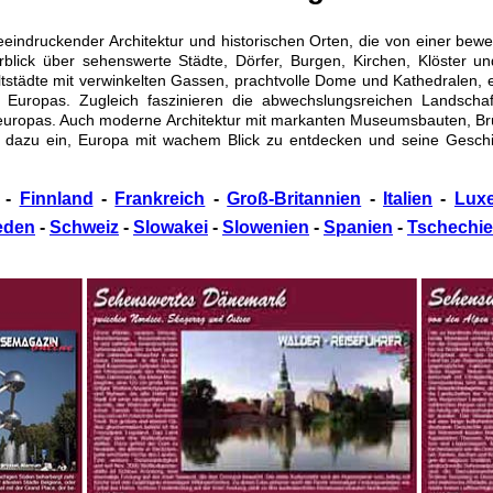
beeindruckender Architektur und historischen Orten, die von einer be
rblick über sehenswerte Städte, Dörfer, Burgen, Kirchen, Klöster u
Altstädte mit verwinkelten Gassen, prachtvolle Dome und Kathedralen,
d Europas. Zugleich faszinieren die abwechslungsreichen Landscha
europas. Auch moderne Architektur mit markanten Museumsbauten, Brü
 dazu ein, Europa mit wachem Blick zu entdecken und seine Geschich
-
Finnland
-
Frankreich
-
Groß-Britannien
-
Italien
-
Lux
eden
-
Schweiz
-
Slowakei
-
Slowenien
-
Spanien
-
Tschechi