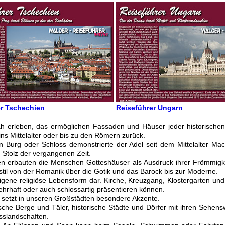
er Tschechien
Reiseführer Ungarn
 erleben, das ermöglichen Fassaden und Häuser jeder historischen 
ins Mittelalter oder bis zu den Römern zurück.
Burg oder Schloss demonstrierte der Adel seit dem Mittelalter Ma
Stolz der vergangenen Zeit.
en erbauten die Menschen Gotteshäuser als Ausdruck ihrer Frömmigke
stil von der Romanik über die Gotik und das Barock bis zur Moderne.
 eigene religiöse Lebensform dar. Kirche, Kreuzgang, Klostergarten u
wehrhaft oder auch schlossartig präsentieren können.
 setzt in unseren Großstädten besondere Akzente.
che Berge und Täler, historische Städte und Dörfer mit ihren Sehensw
sslandschaften.