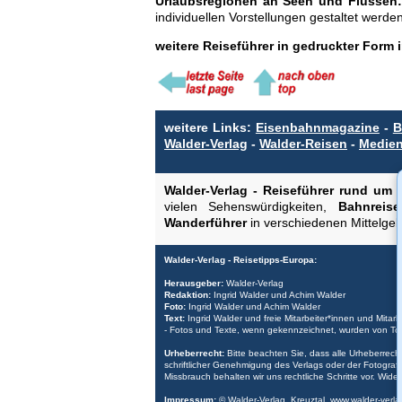
Urlaubsregionen an Seen und Flüssen:
individuellen Vorstellungen gestaltet werd
weitere Reiseführer in gedruckter Form
weitere Links:
Eisenbahnmagazine
-
B
Walder-Verlag
-
Walder-Reisen
-
Medien
Walder-Verlag - Reiseführer rund um 
vielen Sehenswürdigkeiten,
Bahnreise
Wanderführer
in verschiedenen Mittelge
Walder-Verlag - Reisetipps-Europa:
Herausgeber:
Walder-Verlag
Redaktion:
Ingrid Walder und Achim Walder
Foto:
Ingrid Walder und Achim Walder
Text:
Ingrid Walder und freie Mitarbeiter*innen und Mitar
- Fotos und Texte, wenn gekennzeichnet, wurden von Tour
Urheberrecht:
Bitte beachten Sie, dass alle Urheberrech
schriftlicher Genehmigung des Verlags oder der Fotografe
Missbrauch behalten wir uns rechtliche Schritte vor. Wider
Impressum:
© Walder-Verlag, Kreuztal,
www.walder-verla