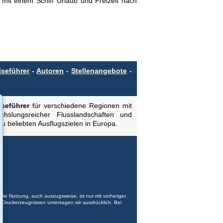
t einem Schiff Urlaub und Freizeit nach
seführer
-
Autoren
-
Stellenangebote
-
iseführer
für verschiedene Regionen mit
hslungsreicher Flusslandschaften und
u beliebten Ausflugszielen in Europa.
Die Nutzung, auch auszugsweise, ist nur mit vorheriger
er Druckerzeugnissen untersagen wir ausdrücklich. Bei