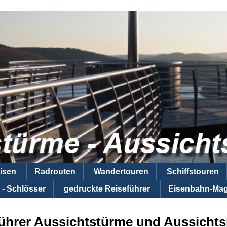
isen
Radrouten
Wandertouren
Schiffstouren
 - Schlösser
gedruckte Reiseführer
Eisenbahn-Mag
ührer Aussichtstürme und Aussicht