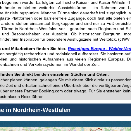
egonnen wurde. Es folgten zahlreiche Kaiser- und Kaiser-Wilhelm-Tür
Auch heute entstehen weiterhin Aussichtstürme – im Rahmen von
ische Anziehungspunkte. Manche Türme sind dauerhaft frei zugänglich,
erglaste Plattformen oder barrierefreie Zugänge, doch fast alle bieten 
andere stehen einsam auf Bergkuppen und sind nur zu Fuß erreichbar.
d Türme in Nordrhein-Westfalen vor – geordnet nach Regionen und Stä
n und Besonderheiten der Aussicht. Ob historischer Burgturm, mo
 findet hier Inspiration für besondere Ausflugsziele mit Weitblick. (c)WV
und Mitarbeitern finden Sie hier:
Reisetipps-Europa - Walder-Ver
den sorgfältig recherchiert und redaktionell aufbereitet. Sie basieren a
uellen und historischen Aufnahmen aus vielen Regionen Europas. D
isenbahnen und Verkehrssystemen im Wandel der Zeit.
finden Sie direkt bei den einzelnen Städten und Orten.
facher planen können, gelangen Sie mit einem Klick direkt zu passend
ie Zeit und erhalten schnell einen Überblick über die verfügbaren Ange
über unsere Partner Booking.com oder trivago. Für Sie entstehen kein
ostenlosen Reiseführer.
e in Nordrhein-Westfalen