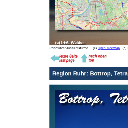
Reiseführer Aussichtstürme - - (c)
OpenStreetMap
- (c)
Region Ruhr: Bottrop, Tetra