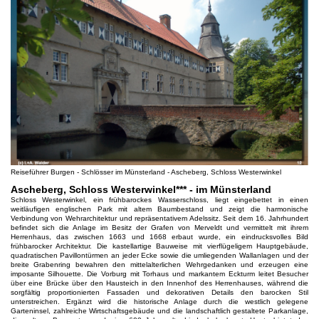
Reiseführer Burgen - Schlösser im Münsterland - Ascheberg, Schloss Westerwinkel
Ascheberg, Schloss Westerwinkel*** - im Münsterland
Schloss Westerwinkel, ein frühbarockes Wasserschloss, liegt eingebettet in einen
weitläufigen englischen Park mit altem Baumbestand und zeigt die harmonische
Verbindung von Wehrarchitektur und repräsentativem Adelssitz. Seit dem 16. Jahrhundert
befindet sich die Anlage im Besitz der Grafen von Merveldt und vermittelt mit ihrem
Herrenhaus, das zwischen 1663 und 1668 erbaut wurde, ein eindrucksvolles Bild
frühbarocker Architektur. Die kastellartige Bauweise mit vierflügeligem Hauptgebäude,
quadratischen Pavillontürmen an jeder Ecke sowie die umliegenden Wallanlagen und der
breite Grabenring bewahren den mittelalterlichen Wehrgedanken und erzeugen eine
imposante Silhouette. Die Vorburg mit Torhaus und markantem Eckturm leitet Besucher
über eine Brücke über den Hausteich in den Innenhof des Herrenhauses, während die
sorgfältig proportionierten Fassaden und dekorativen Details den barocken Stil
unterstreichen. Ergänzt wird die historische Anlage durch die westlich gelegene
Garteninsel, zahlreiche Wirtschaftsgebäude und die landschaftlich gestaltete Parkanlage,