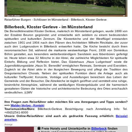
Reiseführer Burgen - Schlösser im Münsterland - Billerbeck, Kloster Gerleve
Billerbeck, Kloster Gerleve - im Münsterland
Die Benediktinerabtei Kloster Gerleve, malerisch im Münsterland gelegen, wurde 1899 von
der Erzabtei Beuron gegründet und entwickelte sich seitdem zu einem bedeutenden
spirituellen und kulturellen Zentrum. Die Klosterkirche und der Westflügel entstanden
zwischen 1901 und 1904 nach den Plänen des Architekten Wilhelm Rincklake, der zuvor
auch den Ludgerusdom in Billerbeck entworfen hatte. Die Kirche besticht durch ihren
neoromanischen Stil, während die markante westwerkartige Front, 1938 von Dominikus
Böhm gestaltet, aus besonders wetterbeständigem Sandstein aus Ibbenbüren gefertigt
ist. Heute leben etwa 32 Mönche in der Abtei, die zahlreiche Möglichkeiten für spirituelle
Einkehr, Bildung und Reflexion bietet. Das Gästehaus „Haus Ludgerirast“ sowie die
Jugendbildungsstätte „Haus St. Benedikt“ ermöglichen Retreats, Seminare und Exerzitien.
Zugleich ist die Abtei aktiv in der liturgischen Bewegung und pflegt die Tradition des
Gregorianischen Chorals. Neben der spirituellen Funktion dient die Anlage auch als
kultureller Treffpunkt: Konzerte, Vorträge und Ausstellungen bereichern das Leben der
Gemeinde und der Besucher. Die Abteikirche ist täglich geöffnet und vermittelt eine ruhige,
besinnliche Atmosphäre, während die weitläufigen Klostergebäude und die harmonisch
gestalteten Gärten die historische und architektonische Bedeutung des Ortes anschaulich
verdeutlichen. (c)WV
Ihre Fragen zum Reiseführer oder möchten Sie uns Anregungen und Tipps senden?
==>
Walder-Verlag - Kontakt
Tourismusinfos/Büro:
Billerbeck-Gerleve Besichtigung: nach Anmeldung Info: Tel.
+49(0)2541-8000
Unsere Online-Reiseführer sind auch als gedruckte Fassung erhältlich:
Beispiel
ansehen
.
Anzeige
🏨 Freie Hotels und Unterkünfte in
Billerbeck
finden
✔ Hotels und Ferienwohnungen bequem online buchen