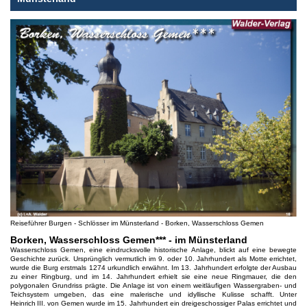
Reiseführer Burgen - Schlösser im Münsterland - Borken, Wasserschloss Gemen
Borken, Wasserschloss Gemen*** - im Münsterland
Wasserschloss Gemen, eine eindrucksvolle historische Anlage, blickt auf eine bewegte
Geschichte zurück. Ursprünglich vermutlich im 9. oder 10. Jahrhundert als Motte errichtet,
wurde die Burg erstmals 1274 urkundlich erwähnt. Im 13. Jahrhundert erfolgte der Ausbau
zu einer Ringburg, und im 14. Jahrhundert erhielt sie eine neue Ringmauer, die den
polygonalen Grundriss prägte. Die Anlage ist von einem weitläufigen Wassergraben- und
Teichsystem umgeben, das eine malerische und idyllische Kulisse schafft. Unter
Heinrich III. von Gemen wurde im 15. Jahrhundert ein dreigeschossiger Palas errichtet und