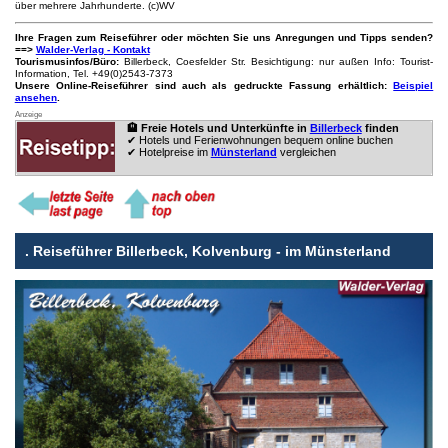
über mehrere Jahrhunderte. (c)WV
Ihre Fragen zum Reiseführer oder möchten Sie uns Anregungen und Tipps senden?
==>
Walder-Verlag - Kontakt
Tourismusinfos/Büro:
Billerbeck, Coesfelder Str. Besichtigung: nur außen Info: Tourist-
Information, Tel. +49(0)2543-7373
Unsere Online-Reiseführer sind auch als gedruckte Fassung erhältlich:
Beispiel
ansehen
.
Anzeige
🏨 Freie Hotels und Unterkünfte in
Billerbeck
finden
✔ Hotels und Ferienwohnungen bequem online buchen
✔ Hotelpreise im
Münsterland
vergleichen
.
Reiseführer Billerbeck, Kolvenburg - im Münsterland