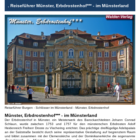
.
Reiseführer Münster, Erbdrostenhof*** - im Münsterland
Reiseführer Burgen - Schlösser im Münsterland - Münster, Erbdrostenhof
Münster, Erbdrostenhof*** - im Münsterland
Der Erbdrostenhof in Münster, ein Meisterwerk des Barockarchitekten Johann Conrad
Schlaun, wurde zwischen 1753 und 1757 für den münsterschen Erbdrosten Adolf
Heidenreich Freiherr Droste zu Vischering errichtet. Das prächtige dreiflügelige Adelspalais
an der Salzstraße besticht durch seine repräsentative Gestaltung auf begrenztem Raum
und bildet zusammen mit der Clemenskirche und der Dominikanerkirche die sogenannte