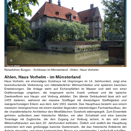
Reiseführer Burgen - Schlösser im Münsterland - Ahlen, Haus Vorhelm
Ahlen, Haus Vorhelm - im Münsterland
Haus Vorhelm, ein ehemaliges Gutshaus mit Ursprüngen im 14. Jahrhundert, zeigt eine
beeindruckende Verbindung von mittelalterlicher Wehrarchitektur und späteren barocken
Erweiterungen. Die Anlage steht auf Eichenpfählen im Wasser und wird von einer
Gräftenanlage umgeben, die insgesamt sechs Inseln umfasst und die typische
Zweiinselform aus Haupt- und Vorburg abbildet. Der älteste Gebäudeteil lässt sich auf
1455 datieren, während der massive Südflügel mit dreistufigem Staffelgiebel und
zweigeschossigen Erkern aus dem Jahr 1601 stammt. Das Haupthaus besteht aus einem
massiven Untergeschoss mit einem darüber liegenden zweistöckigen Fachwerkaufbau, der
die charakteristische Architektur des Westfälischen Gutshofs widerspiegelt. Zum Ensemble
gehören außerdem zwei historische Mühlen, ein alter Schafstall und eine barocke
Toranlage mit Zugbrücke, die den Zugang zur Vorburg sichert, in der sich zwei
Wirtschaftsbauten aus dem 20. Jahrhundert befinden. Östlich und südlich der Hauptburg
erstrecken sich zwei großzügige barocke Garteninseln, die das historische Ambiente der
Anlage abrunden und einen harmonischen Bezug zur umgebenden Landschaft schaffen.