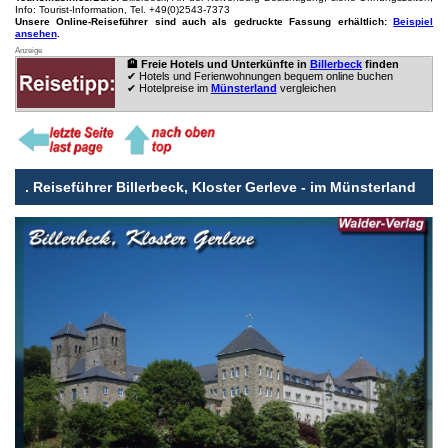
Info: Tourist-Information, Tel. +49(0)2543-7373
Unsere Online-Reiseführer sind auch als gedruckte Fassung erhältlich:
Beispiel
ansehen
.
Anzeige
🏨 Freie Hotels und Unterkünfte in
Billerbeck
finden
✔ Hotels und Ferienwohnungen bequem online buchen
✔ Hotelpreise im
Münsterland
vergleichen
.
Reiseführer Billerbeck, Kloster Gerleve - im Münsterland