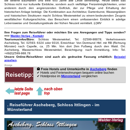
die seltene Baumarten und eine 600 Jahre alte Linde beherbergt. Heute bietet das
Schloss nicht nur kulturelle Einblicke, sondern auch vielfältige Freizeitmöglichkeiten, unter
anderem durch den angrenzenden Golfclub, der zur Pflege und Erhaltung der
historischen Anlage beiträgt. Die Kombination aus Architektur, Gartenkunst, Wassergräben
und historischen Strukturen macht Schloss Westerwinkel zu einem bedeutenden Zeugnis
westfälischer Kulturgeschichte, das Besuchern einen umfassenden Einblick in adelige
Lebensweise und Gestaltungsideale der frühen Neuzeit vermittelt. (c)WV
Ihre Fragen zum Reiseführer oder möchten Sie uns Anregungen und Tipps senden?
==>
Walder-Verlag - Kontakt
Tourismusinfos/Büro:
Schloss Westerwinkel, Tel. 02599-98878; Verkehrsverein
Ascheberg, Tel. 02593- 6324 oder 9316, Erreichbar: Von Dortmund Hbf. mit RB (Richtung
Münster) nach Capelle, ca. 25 Min. Von dort 2km Fußweg durch den Wald. Ort:
Ascheberg, Wasserschloss Westerwinkel, Besichtigung: nach Anmeldung, Info: Tel.
+49(0)2599-988.78
Unsere Online-Reiseführer sind auch als gedruckte Fassung erhältlich:
Beispiel
ansehen
.
Anzeige
🏨 Freie Hotels und Unterkünfte in
Ascheberg
finden
✔ Hotels und Ferienwohnungen bequem online buchen
✔ Hotelpreise im
Münsterland
vergleichen
.
Reiseführer Ascheberg, Schloss Ittlingen - im
Münsterland