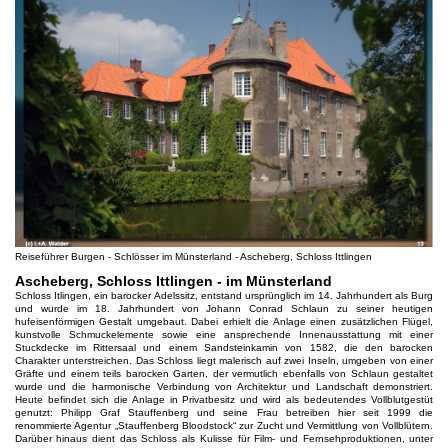
Reiseführer Burgen - Schlösser im Münsterland - Ascheberg, Schloss Ittlingen
Ascheberg, Schloss Ittlingen - im Münsterland
Schloss Itlingen, ein barocker Adelssitz, entstand ursprünglich im 14. Jahrhundert als Burg
und wurde im 18. Jahrhundert von Johann Conrad Schlaun zu seiner heutigen
hufeisenförmigen Gestalt umgebaut. Dabei erhielt die Anlage einen zusätzlichen Flügel,
kunstvolle Schmuckelemente sowie eine ansprechende Innenausstattung mit einer
Stuckdecke im Rittersaal und einem Sandsteinkamin von 1582, die den barocken
Charakter unterstreichen. Das Schloss liegt malerisch auf zwei Inseln, umgeben von einer
Gräfte und einem teils barocken Garten, der vermutlich ebenfalls von Schlaun gestaltet
wurde und die harmonische Verbindung von Architektur und Landschaft demonstriert.
Heute befindet sich die Anlage in Privatbesitz und wird als bedeutendes Vollblutgestüt
genutzt: Philipp Graf Stauffenberg und seine Frau betreiben hier seit 1999 die
renommierte Agentur „Stauffenberg Bloodstock“ zur Zucht und Vermittlung von Vollblütern.
Darüber hinaus dient das Schloss als Kulisse für Film- und Fernsehproduktionen, unter