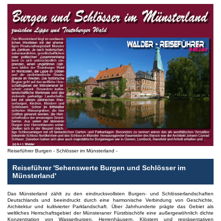
Reiseführer Burgen - Schlösser im Münsterland -
Reiseführer 'Sehenswerte Burgen und Schlösser im
Münsterland'
Das Münsterland zählt zu den eindrucksvollsten Burgen- und Schlösserlandschaften
Deutschlands und beeindruckt durch eine harmonische Verbindung von Geschichte,
Architektur und kultivierter Parklandschaft. Über Jahrhunderte prägte das Gebiet als
weltliches Herrschaftsgebiet der Münsteraner Fürstbischöfe eine außergewöhnlich dichte
Konzentration von Wasserburgen, Herrenhäusern, Klöstern und repräsentativen