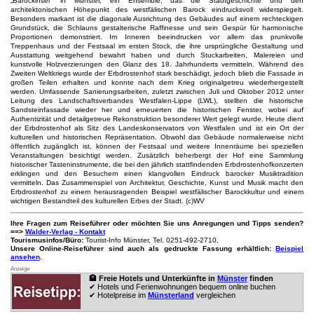
„Barockinsel“ in Münster, ein Ensemble, das die Stadtgeschichte und den
architektonischen Höhepunkt des westfälischen Barock eindrucksvoll widerspiegelt.
Besonders markant ist die diagonale Ausrichtung des Gebäudes auf einem rechteckigen
Grundstück, die Schlauns gestalterische Raffinesse und sein Gespür für harmonische
Proportionen demonstriert. Im Inneren beeindrucken vor allem das prunkvolle
Treppenhaus und der Festsaal im ersten Stock, die ihre ursprüngliche Gestaltung und
Ausstattung weitgehend bewahrt haben und durch Stuckarbeiten, Malereien und
kunstvolle Holzverzierungen den Glanz des 18. Jahrhunderts vermitteln. Während des
Zweiten Weltkriegs wurde der Erbdrostenhof stark beschädigt, jedoch blieb die Fassade in
großen Teilen erhalten und konnte nach dem Krieg originalgetreu wiederhergestellt
werden. Umfassende Sanierungsarbeiten, zuletzt zwischen Juli und Oktober 2012 unter
Leitung des Landschaftsverbandes Westfalen-Lippe (LWL), stellten die historische
Sandsteinfassade wieder her und erneuerten die historischen Fenster, wobei auf
Authentizität und detailgetreue Rekonstruktion besonderer Wert gelegt wurde. Heute dient
der Erbdrostenhof als Sitz des Landeskonservators von Westfalen und ist ein Ort der
kulturellen und historischen Repräsentation. Obwohl das Gebäude normalerweise nicht
öffentlich zugänglich ist, können der Festsaal und weitere Innenräume bei speziellen
Veranstaltungen besichtigt werden. Zusätzlich beherbergt der Hof eine Sammlung
historischer Tasteninstrumente, die bei den jährlich stattfindenden Erbdrostenhofkonzerten
erklingen und den Besuchern einen klangvollen Eindruck barocker Musiktradition
vermitteln. Das Zusammenspiel von Architektur, Geschichte, Kunst und Musik macht den
Erbdrostenhof zu einem herausragenden Beispiel westfälischer Barockkultur und einem
wichtigen Bestandteil des kulturellen Erbes der Stadt. (c)WV
Ihre Fragen zum Reiseführer oder möchten Sie uns Anregungen und Tipps senden?
==>
Walder-Verlag - Kontakt
Tourismusinfos/Büro:
Tourist-Info Münster, Tel. 0251-492-2710,
Unsere Online-Reiseführer sind auch als gedruckte Fassung erhältlich:
Beispiel
ansehen
.
Anzeige
🏨 Freie Hotels und Unterkünfte in
Münster
finden
✔ Hotels und Ferienwohnungen bequem online buchen
✔ Hotelpreise im
Münsterland
vergleichen