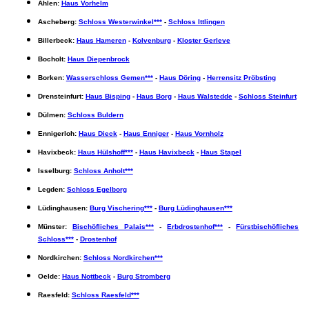
Ahlen:
Haus Vorhelm
Ascheberg:
Schloss Westerwinkel***
-
Schloss Ittlingen
Billerbeck:
Haus Hameren
-
Kolvenburg
-
Kloster Gerleve
Bocholt:
Haus Diepenbrock
Borken:
Wasserschloss Gemen***
-
Haus Döring
-
Herrensitz Pröbsting
Drensteinfurt:
Haus Bisping
-
Haus Borg
-
Haus Walstedde
-
Schloss Steinfurt
Dülmen:
Schloss Buldern
Ennigerloh:
Haus Dieck
-
Haus Enniger
-
Haus Vornholz
Havixbeck:
Haus Hülshoff***
-
Haus Havixbeck
-
Haus Stapel
Isselburg:
Schloss Anholt***
Legden:
Schloss Egelborg
Lüdinghausen:
Burg Vischering***
-
Burg Lüdinghausen***
Münster:
Bischöfliches Palais***
-
Erbdrostenhof***
-
Fürstbischöfliches
Schloss***
-
Drostenhof
Nordkirchen:
Schloss Nordkirchen***
Oelde:
Haus Nottbeck
-
Burg Stromberg
Raesfeld:
Schloss Raesfeld***