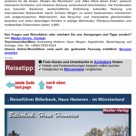
anderem für die Serien „Rivalen der Rennbahn“ und „Alles Glück dieser Erde“, wodurch
historische Architektur und moderne Nutzung eindrucksvoll verschmelzen. Die Kombination
aus barocker Baukunst, landschaftlicher Einbettung, kultureller Nutzung und
internationaler Bekanntheit macht Schloss Itlingen zu einem bedeutenden historischen
und zeitgenössischen Wahrzeichen, das Besucher und Interessierte gleichermaßen
fasziniert und einen lebendigen Einblick in adelige Wohnkultur, Pferdezuchttradition und
multimediale Präsentation bietet. (c)WV
Ihre Fragen zum Reiseführer oder möchten Sie uns Anregungen und Tipps senden?
==>
Walder-Verlag - Kontakt
Tourismusinfos/Büro:
Ascheberg Herbern, Haus Itlingen, Appelhofstr., Besichtigung: auf
Anfrage, Info: Tel. +49(0) 2593-6324
Unsere Online-Reiseführer sind auch als gedruckte Fassung erhältlich:
Beispiel
ansehen
.
Anzeige
🏨 Freie Hotels und Unterkünfte in
Ascheberg
finden
✔ Hotels und Ferienwohnungen bequem online buchen
✔ Hotelpreise im
Münsterland
vergleichen
.
Reiseführer Billerbeck, Haus Hameren - im Münsterland