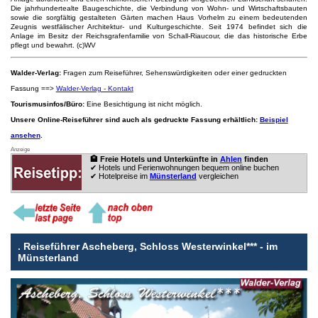
Die jahrhundertealte Baugeschichte, die Verbindung von Wohn- und Wirtschaftsbauten
sowie die sorgfältig gestalteten Gärten machen Haus Vorhelm zu einem bedeutenden
Zeugnis westfälischer Architektur- und Kulturgeschichte. Seit 1974 befindet sich die
Anlage im Besitz der Reichsgrafenfamilie von Schall-Riaucour, die das historische Erbe
pflegt und bewahrt. (c)WV
Walder-Verlag:
Fragen zum Reiseführer, Sehenswürdigkeiten oder einer gedruckten
Fassung ==>
Walder-Verlag - Kontakt
Tourismusinfos/Büro:
Eine Besichtigung ist nicht möglich.
Unsere Online-Reiseführer sind auch als gedruckte Fassung erhältlich:
Beispiel
ansehen
.
Anzeige
🏨 Freie Hotels und Unterkünfte in
Ahlen
finden
✔ Hotels und Ferienwohnungen bequem online buchen
✔ Hotelpreise im
Münsterland
vergleichen
.
Reiseführer Ascheberg, Schloss Westerwinkel*** - im
Münsterland