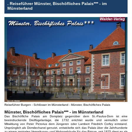
.
Reiseführer Münster, Bischöfliches Palais*** - im
Münsterland
Reiseführer Burgen - Schlösser im Münsterland - Münster, Bischöfliches Palais
Münster, Bischöfliches Palais*** - im Münsterland
Das Bischöfliche Palais am Domplatz gegenüber dem St.-Paulus-Dom ist eine
beeindruckende Dreiflügelanlage, die 1732 errichtet wurde und vermutlich unter
Mitwirkung von Peter Pictorius dem Jüngeren oder Lambert Friedrich Corfey entstand.
Ursprünglich als Domdechanei genutzt, entwickelte sich das Palais über die Jahrhunderte
zu einem zentralen Verwaltungs- und Wohngebäude für das Bistum, seit 1825 dient es als