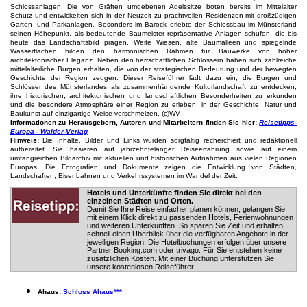
Schlossanlagen. Die von Gräften umgebenen Adelssitze boten bereits im Mittelalter
Schutz und entwickelten sich in der Neuzeit zu prachtvollen Residenzen mit großzügigen
Garten- und Parkanlagen. Besonders im Barock erlebte der Schlossbau im Münsterland
seinen Höhepunkt, als bedeutende Baumeister repräsentative Anlagen schufen, die bis
heute das Landschaftsbild prägen. Weite Wiesen, alte Baumalleen und spiegelnde
Wasserflächen bilden den harmonischen Rahmen für Bauwerke von hoher
architektonischer Eleganz. Neben den herrschaftlichen Schlössern haben sich zahlreiche
mittelalterliche Burgen erhalten, die von der strategischen Bedeutung und der bewegten
Geschichte der Region zeugen. Dieser Reiseführer lädt dazu ein, die Burgen und
Schlösser des Münsterlandes als zusammenhängende Kulturlandschaft zu entdecken,
ihre historischen, architektonischen und landschaftlichen Besonderheiten zu erkunden
und die besondere Atmosphäre einer Region zu erleben, in der Geschichte, Natur und
Baukunst auf einzigartige Weise verschmelzen. (c)WV
Informationen zu Herausgebern, Autoren und Mitarbeitern finden Sie hier:
Reisetipps-
Europa - Walder-Verlag
Hinweis:
Die Inhalte, Bilder und Links wurden sorgfältig recherchiert und redaktionell
aufbereitet. Sie basieren auf jahrzehntelanger Reiseerfahrung sowie auf einem
umfangreichen Bildarchiv mit aktuellen und historischen Aufnahmen aus vielen Regionen
Europas. Die Fotografien und Dokumente zeigen die Entwicklung von Städten,
Landschaften, Eisenbahnen und Verkehrssystemen im Wandel der Zeit.
Hotels und Unterkünfte finden Sie direkt bei den
einzelnen Städten und Orten.
Damit Sie Ihre Reise einfacher planen können, gelangen Sie
mit einem Klick direkt zu passenden Hotels, Ferienwohnungen
und weiteren Unterkünften. So sparen Sie Zeit und erhalten
schnell einen Überblick über die verfügbaren Angebote in der
jeweiligen Region. Die Hotelbuchungen erfolgen über unsere
Partner Booking.com oder trivago. Für Sie entstehen keine
zusätzlichen Kosten. Mit einer Buchung unterstützen Sie
unsere kostenlosen Reiseführer.
Ahaus:
Schloss Ahaus***