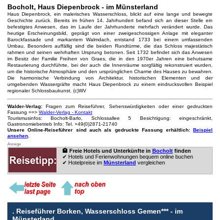
Bocholt, Haus Diepenbrock - im Münsterland
Haus Diepenbrock, ein malerisches Wasserschloss, blickt auf eine lange und bewegte
Geschichte zurück. Bereits im frühen 14. Jahrhundert befand sich an dieser Stelle ein
befestigtes Anwesen, das im Laufe der Jahrhunderte mehrfach verändert wurde. Das
heutige Erscheinungsbild, geprägt von einer zweigeschossigen Anlage mit eleganter
Barockfassade und markantem Walmdach, entstand 1733 bei einem umfassenden
Umbau. Besonders auffällig sind die beiden Rundtürme, die das Schloss majestätisch
rahmen und seinen wehrhaften Ursprung betonen. Seit 1732 befindet sich das Anwesen
im Besitz der Familie Freiherr von Graes, die in den 1970er Jahren eine behutsame
Restaurierung durchführte, bei der auch die Innenräume sorgfältig rekonstruiert wurden,
um die historische Atmosphäre und den ursprünglichen Charme des Hauses zu bewahren.
Die harmonische Verbindung von Architektur, historischen Elementen und der
umgebenden Wassergräfte macht Haus Diepenbrock zu einem eindrucksvollen Beispiel
regionaler Schlossbaukunst. (c)WV
Walder-Verlag:
Fragen zum Reiseführer, Sehenswürdigkeiten oder einer gedruckten
Fassung ==>
Walder-Verlag - Kontakt
Tourismusinfos: Bocholt-Barlo, Schlossallee 5 Besichtigung: eingeschränkt,
Gastronomiebetrieb Info: Tel. +49(0)2871-21740
Unsere Online-Reiseführer sind auch als gedruckte Fassung erhältlich:
Beispiel
ansehen
.
Anzeige
🏨 Freie Hotels und Unterkünfte in
Bocholt
finden
✔ Hotels und Ferienwohnungen bequem online buchen
✔ Hotelpreise im
Münsterland
vergleichen
.
Reiseführer Borken, Wasserschloss Gemen*** - im
Münsterland