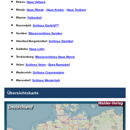
Reken:
Haus Uphave
Rhede:
Haus Rhede
-
Haus Kretier
-
Haus Tenking
Rheine:
Falkenhof
Rosendahl:
Schloss Darfeld***
Senden:
Wasserschloss Senden
Steinfurt-Burgsteinfurt:
Schloss Steinfurt
Südlohn:
Haus Lohn
Tecklenburg:
Wasserschloss Haus Marck
Velen:
Schloss Velen
-
Burg Ramsdorf
Wadersloh:
Schloss Crassenstein
Warendorf:
Schloss Westerholt
Übersichtskarte