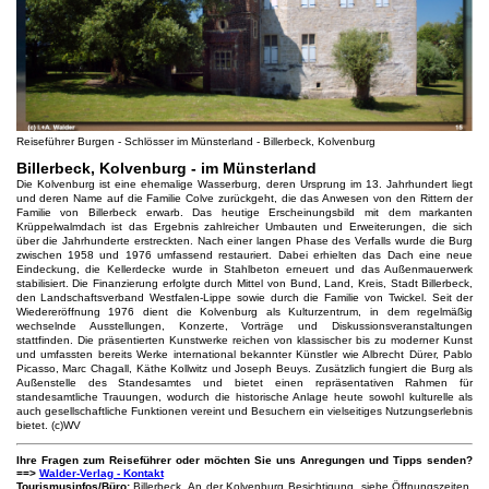
Reiseführer Burgen - Schlösser im Münsterland - Billerbeck, Kolvenburg
Billerbeck, Kolvenburg - im Münsterland
Die Kolvenburg ist eine ehemalige Wasserburg, deren Ursprung im 13. Jahrhundert liegt
und deren Name auf die Familie Colve zurückgeht, die das Anwesen von den Rittern der
Familie von Billerbeck erwarb. Das heutige Erscheinungsbild mit dem markanten
Krüppelwalmdach ist das Ergebnis zahlreicher Umbauten und Erweiterungen, die sich
über die Jahrhunderte erstreckten. Nach einer langen Phase des Verfalls wurde die Burg
zwischen 1958 und 1976 umfassend restauriert. Dabei erhielten das Dach eine neue
Eindeckung, die Kellerdecke wurde in Stahlbeton erneuert und das Außenmauerwerk
stabilisiert. Die Finanzierung erfolgte durch Mittel von Bund, Land, Kreis, Stadt Billerbeck,
den Landschaftsverband Westfalen-Lippe sowie durch die Familie von Twickel. Seit der
Wiedereröffnung 1976 dient die Kolvenburg als Kulturzentrum, in dem regelmäßig
wechselnde Ausstellungen, Konzerte, Vorträge und Diskussionsveranstaltungen
stattfinden. Die präsentierten Kunstwerke reichen von klassischer bis zu moderner Kunst
und umfassten bereits Werke international bekannter Künstler wie Albrecht Dürer, Pablo
Picasso, Marc Chagall, Käthe Kollwitz und Joseph Beuys. Zusätzlich fungiert die Burg als
Außenstelle des Standesamtes und bietet einen repräsentativen Rahmen für
standesamtliche Trauungen, wodurch die historische Anlage heute sowohl kulturelle als
auch gesellschaftliche Funktionen vereint und Besuchern ein vielseitiges Nutzungserlebnis
bietet. (c)WV
Ihre Fragen zum Reiseführer oder möchten Sie uns Anregungen und Tipps senden?
==>
Walder-Verlag - Kontakt
Tourismusinfos/Büro:
Billerbeck, An der Kolvenburg Besichtigung, siehe Öffnungszeiten,