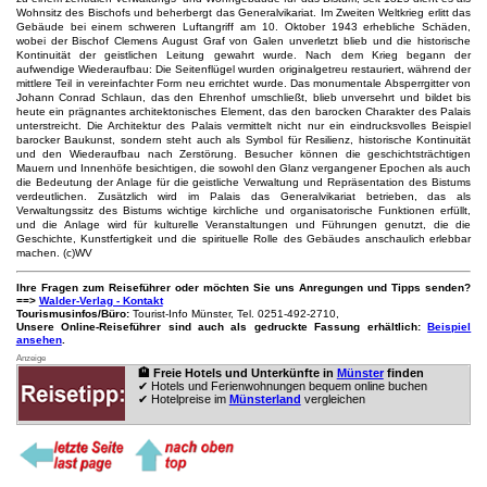
Wohnsitz des Bischofs und beherbergt das Generalvikariat. Im Zweiten Weltkrieg erlitt das
Gebäude bei einem schweren Luftangriff am 10. Oktober 1943 erhebliche Schäden,
wobei der Bischof Clemens August Graf von Galen unverletzt blieb und die historische
Kontinuität der geistlichen Leitung gewahrt wurde. Nach dem Krieg begann der
aufwendige Wiederaufbau: Die Seitenflügel wurden originalgetreu restauriert, während der
mittlere Teil in vereinfachter Form neu errichtet wurde. Das monumentale Absperrgitter von
Johann Conrad Schlaun, das den Ehrenhof umschließt, blieb unversehrt und bildet bis
heute ein prägnantes architektonisches Element, das den barocken Charakter des Palais
unterstreicht. Die Architektur des Palais vermittelt nicht nur ein eindrucksvolles Beispiel
barocker Baukunst, sondern steht auch als Symbol für Resilienz, historische Kontinuität
und den Wiederaufbau nach Zerstörung. Besucher können die geschichtsträchtigen
Mauern und Innenhöfe besichtigen, die sowohl den Glanz vergangener Epochen als auch
die Bedeutung der Anlage für die geistliche Verwaltung und Repräsentation des Bistums
verdeutlichen. Zusätzlich wird im Palais das Generalvikariat betrieben, das als
Verwaltungssitz des Bistums wichtige kirchliche und organisatorische Funktionen erfüllt,
und die Anlage wird für kulturelle Veranstaltungen und Führungen genutzt, die die
Geschichte, Kunstfertigkeit und die spirituelle Rolle des Gebäudes anschaulich erlebbar
machen. (c)WV
Ihre Fragen zum Reiseführer oder möchten Sie uns Anregungen und Tipps senden?
==>
Walder-Verlag - Kontakt
Tourismusinfos/Büro:
Tourist-Info Münster, Tel. 0251-492-2710,
Unsere Online-Reiseführer sind auch als gedruckte Fassung erhältlich:
Beispiel
ansehen
.
Anzeige
🏨 Freie Hotels und Unterkünfte in
Münster
finden
✔ Hotels und Ferienwohnungen bequem online buchen
✔ Hotelpreise im
Münsterland
vergleichen