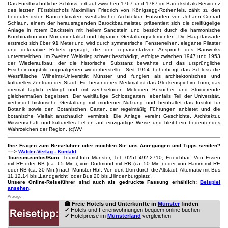
Das Fürstbischöfliche Schloss, erbaut zwischen 1767 und 1787 im Barockstil als Residenz
des letzten Fürstbischofs Maximilian Friedrich von Königsegg-Rothenfels, zählt zu den
bedeutendsten Baudenkmälern westfälischer Architektur. Entworfen von Johann Conrad
Schlaun, einem der herausragenden Barockbaumeister, präsentiert sich die dreiflügelige
Anlage in rotem Backstein mit hellem Sandstein und besticht durch die harmonische
Kombination von Monumentalität und filigranen Gestaltungselementen. Die Hauptfassade
erstreckt sich über 91 Meter und wird durch symmetrische Fensterreihen, elegante Pilaster
und dekorative Reliefs geprägt, die den repräsentativen Anspruch des Bauwerks
unterstreichen. Im Zweiten Weltkrieg schwer beschädigt, erfolgte zwischen 1947 und 1953
der Wiederaufbau, der die historische Substanz bewahrte und das ursprüngliche
Erscheinungsbild originalgetreu wiederherstellte. Seit 1954 beherbergt das Schloss die
Westfälische Wilhelms-Universität Münster und fungiert als architektonisches und
kulturelles Zentrum der Stadt. Ein besonderes Merkmal ist das Glockenspiel im Turm, das
dreimal täglich erklingt und mit wechselnden Melodien Besucher und Studierende
gleichermaßen begeistert. Der weitläufige Schlossgarten, ebenfalls Teil der Universität,
verbindet historische Gestaltung mit moderner Nutzung und beinhaltet das Institut für
Botanik sowie den Botanischen Garten, der regelmäßig Führungen anbietet und die
botanische Vielfalt anschaulich vermittelt. Die Anlage vereint Geschichte, Architektur,
Wissenschaft und kulturelles Leben auf einzigartige Weise und bleibt ein bedeutendes
Wahrzeichen der Region. (c)WV
Ihre Fragen zum Reiseführer oder möchten Sie uns Anregungen und Tipps senden?
==>
Walder-Verlag - Kontakt
Tourismusinfos/Büro:
Tourist-Info Münster, Tel. 0251-492-2710, Erreichbar: Von Essen
mit RE oder RB (ca. 65 Min.), von Dortmund mit RB (ca. 50 Min.) oder von Hamm mit RE
oder RB (ca. 30 Min.) nach Münster Hbf. Von dort 1km durch die Altstadt. Alternativ mit Bus
11,12,14 bis „Landgericht“ oder Bus 20 bis „Hindenburgplatz“.
Unsere Online-Reiseführer sind auch als gedruckte Fassung erhältlich:
Beispiel
ansehen
.
Anzeige
🏨 Freie Hotels und Unterkünfte in
Münster
finden
✔ Hotels und Ferienwohnungen bequem online buchen
✔ Hotelpreise im
Münsterland
vergleichen