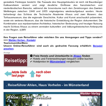
gestaltete Freitreppe besticht. Die Fassade des Hauptgebäudes ist reich mit Baumberger
Kalksandstein verziert und zeigt deutliche Einflüsse des französischen und
niederländischen Barocks, während die Innenräume nach den Zerstörungen des Zweiten
Weltkrieges zwischen 1948 und 1955 originalgetreu wiederaufgebaut wurden. Heute
beherbergt das Schloss die Technische Akademie Ahaus und zwei Museen: das
Torhausmuseum, das die regionale Geschichte, Kultur und Kunst anschaulich präsentiert,
sowie ein weiteres Museum, das die historische Entwicklung der Region dokumentiert. Die
Kombination aus repräsentativer Architektur, historischer Bedeutung und heutiger Nutzung
macht Schloss Ahaus zu einem zentralen kulturellen und bildungshistorischen Ankerpunkt
in der Region. (c)WV
Ihre Fragen zum Reiseführer oder möchten Sie uns Anregungen und Tipps senden?
==>
Walder-Verlag - Kontakt
Tourismusinfos/Büro:
Unsere Online-Reiseführer sind auch als gedruckte Fassung erhältlich:
Beispiel
ansehen
.
Anzeige
🏨 Freie Hotels und Unterkünfte in
Ahaus
finden
✔ Hotels und Ferienwohnungen bequem online buchen
✔ Hotelpreise im
Münsterland
vergleichen
.
Reiseführer Ahlen, Haus Vorhelm - im Münsterland