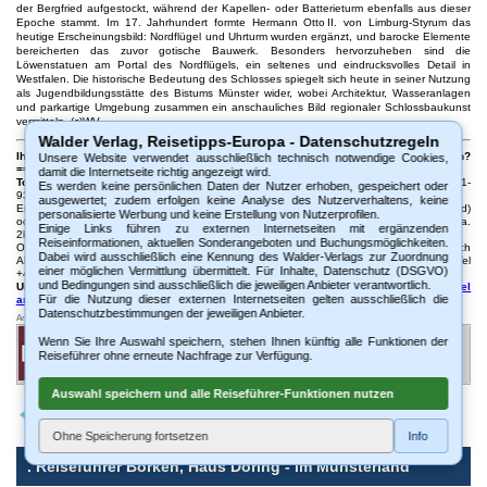
der Bergfried aufgestockt, während der Kapellen- oder Batterieturm ebenfalls aus dieser
Epoche stammt. Im 17. Jahrhundert formte Hermann Otto II. von Limburg-Styrum das
heutige Erscheinungsbild: Nordflügel und Uhrturm wurden ergänzt, und barocke Elemente
bereicherten das zuvor gotische Bauwerk. Besonders hervorzuheben sind die
Löwenstatuen am Portal des Nordflügels, ein seltenes und eindrucksvolles Detail in
Westfalen. Die historische Bedeutung des Schlosses spiegelt sich heute in seiner Nutzung
als Jugendbildungsstätte des Bistums Münster wider, wobei Architektur, Wasseranlagen
und parkartige Umgebung zusammen ein anschauliches Bild regionaler Schlossbaukunst
vermitteln. (c)WV
Walder Verlag, Reisetipps-Europa - Datenschutzregeln
Ihre Fragen zum Reiseführer oder möchten Sie uns Anregungen und Tipps senden?
Unsere Website verwendet ausschließlich technisch notwendige Cookies,
==>
Walder-Verlag - Kontakt
damit die Internetseite richtig angezeigt wird.
Tourismusinfos/Büro:
Burg Gemen, Tel. 02861-92200; Tourist-Info Borken, Tel. 02861-
Es werden keine persönlichen Daten der Nutzer erhoben, gespeichert oder
939252 oder 7584
ausgewertet; zudem erfolgen keine Analyse des Nutzerverhaltens, keine
Erreichbar: Von Essen Hbf. mit RE nach Borken, von dort mit Bus 751 (Richtung Coesfeld)
personalisierte Werbung und keine Erstellung von Nutzerprofilen.
oder Bus 853 (Richtung Cordulaschule) bis „Ev. Johanneskirche“, ca. 70 Min. Alternativ ca.
Einige Links führen zu externen Internetseiten mit ergänzenden
2km Fußweg vom Bahnhof Borken. Am Wochenende eingeschränktes Busangebot.
Reiseinformationen, aktuellen Sonderangeboten und Buchungsmöglichkeiten.
Ort: Borken-Gemen, Coesfelder Str. 1 Besichtigung: außen jederzeit, innen nach
Dabei wird ausschließlich eine Kennung des Walder-Verlags zur Zuordnung
Absprache und Voranmeldung, Info: Tourist-Info, Bahnhofstr. 22, Borken, Tel
einer möglichen Vermittlung übermittelt. Für Inhalte, Datenschutz (DSGVO)
+49(0)2861/939252
und Bedingungen sind ausschließlich die jeweiligen Anbieter verantwortlich.
Unsere Online-Reiseführer sind auch als gedruckte Fassung erhältlich:
Beispiel
Für die Nutzung dieser externen Internetseiten gelten ausschließlich die
ansehen
.
Datenschutzbestimmungen der jeweiligen Anbieter.
Anzeige
🏨 Freie Hotels und Unterkünfte in
Borken
finden
Wenn Sie Ihre Auswahl speichern, stehen Ihnen künftig alle Funktionen der
✔ Hotels und Ferienwohnungen bequem online buchen
Reiseführer ohne erneute Nachfrage zur Verfügung.
✔ Hotelpreise im
Münsterland
vergleichen
Auswahl speichern und alle Reiseführer-Funktionen nutzen
Ohne Speicherung fortsetzen
Info
.
Reiseführer Borken, Haus Döring - im Münsterland