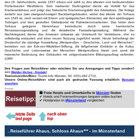
des 16. Jahrhunderts, wurde 1557 erbaut und zählt zu den ältesten und bedeutendsten
Profanbauten Westfalens. Sein markanter Stufengiebel diente als Vorbild für das
Krameramtshaus und prägt das historische Erscheinungsbild des Adelssitzes. Die Anlage
besteht aus zwei zweigeschossigen Backsteingebäuden, wobei das älteste der Torhaus
von 1545 ist, reich verziert mit Erkern und spätgotischen Elementen wie dem spitzbogigen
Torbogen und dem gestuften Giebelportal mit Palmettenornamenten. Das hinter dem
Torhaus gelegene Herrenhaus beeindruckt durch seine harmonische
Renaissancegestaltung und die detailreiche Fassadengestaltung. Während der
Nachkriegszeit diente das Anwesen zeitweise als Unterkunft für Vertriebene, ehe es
vollständig restauriert und einer neuen Nutzung zugeführt wurde. Heute beherbergt der
Drostenhof die ständige Ausstellung „Westpreußen – Geschichte, Land und Menschen“,
betrieben von der Erik-von-Witzleben-Stiftung, die tiefgehende Einblicke in die Kultur,
Geschichte und Lebensweise der Menschen Westpreußens bietet und somit die
historische Bedeutung des Gebäudes mit zeitgenössischem Bildungsauftrag verbindet.
(c)WV
Ihre Fragen zum Reiseführer oder möchten Sie uns Anregungen und Tipps senden?
==>
Walder-Verlag - Kontakt
Tourismusinfos/Büro:
Tourist-Info Münster, Tel. 0251-492-2710,
Unsere Online-Reiseführer sind auch als gedruckte Fassung erhältlich:
Beispiel
ansehen
.
Anzeige
🏨 Freie Hotels und Unterkünfte in
Münster
finden
✔ Hotels und Ferienwohnungen bequem online buchen
✔ Hotelpreise im
Münsterland
vergleichen
.
Reiseführer Ahaus, Schloss Ahaus*** - im Münsterland