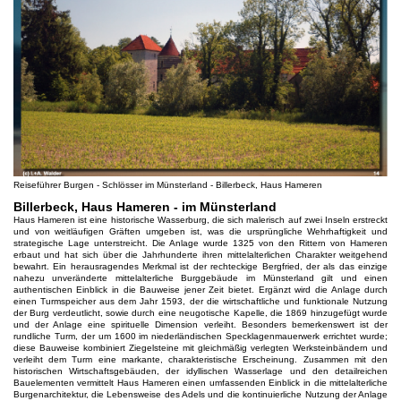
Reiseführer Burgen - Schlösser im Münsterland - Billerbeck, Haus Hameren
Billerbeck, Haus Hameren - im Münsterland
Haus Hameren ist eine historische Wasserburg, die sich malerisch auf zwei Inseln erstreckt
und von weitläufigen Gräften umgeben ist, was die ursprüngliche Wehrhaftigkeit und
strategische Lage unterstreicht. Die Anlage wurde 1325 von den Rittern von Hameren
erbaut und hat sich über die Jahrhunderte ihren mittelalterlichen Charakter weitgehend
bewahrt. Ein herausragendes Merkmal ist der rechteckige Bergfried, der als das einzige
nahezu unveränderte mittelalterliche Burggebäude im Münsterland gilt und einen
authentischen Einblick in die Bauweise jener Zeit bietet. Ergänzt wird die Anlage durch
einen Turmspeicher aus dem Jahr 1593, der die wirtschaftliche und funktionale Nutzung
der Burg verdeutlicht, sowie durch eine neugotische Kapelle, die 1869 hinzugefügt wurde
und der Anlage eine spirituelle Dimension verleiht. Besonders bemerkenswert ist der
rundliche Turm, der um 1600 im niederländischen Specklagenmauerwerk errichtet wurde;
diese Bauweise kombiniert Ziegelsteine mit gleichmäßig verlegten Werksteinbändern und
verleiht dem Turm eine markante, charakteristische Erscheinung. Zusammen mit den
historischen Wirtschaftsgebäuden, der idyllischen Wasserlage und den detailreichen
Bauelementen vermittelt Haus Hameren einen umfassenden Einblick in die mittelalterliche
Burgenarchitektur, die Lebensweise des Adels und die kontinuierliche Nutzung der Anlage