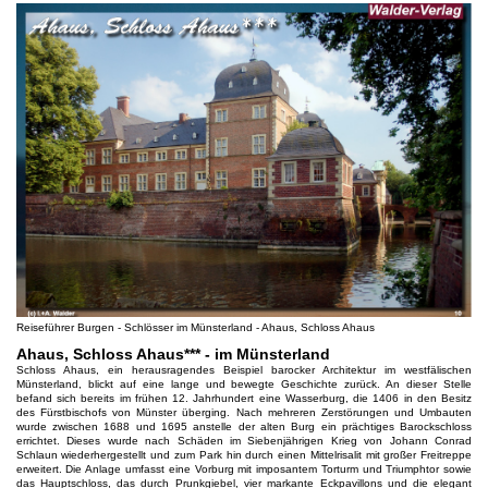
Reiseführer Burgen - Schlösser im Münsterland - Ahaus, Schloss Ahaus
Ahaus, Schloss Ahaus*** - im Münsterland
Schloss Ahaus, ein herausragendes Beispiel barocker Architektur im westfälischen
Münsterland, blickt auf eine lange und bewegte Geschichte zurück. An dieser Stelle
befand sich bereits im frühen 12. Jahrhundert eine Wasserburg, die 1406 in den Besitz
des Fürstbischofs von Münster überging. Nach mehreren Zerstörungen und Umbauten
wurde zwischen 1688 und 1695 anstelle der alten Burg ein prächtiges Barockschloss
errichtet. Dieses wurde nach Schäden im Siebenjährigen Krieg von Johann Conrad
Schlaun wiederhergestellt und zum Park hin durch einen Mittelrisalit mit großer Freitreppe
erweitert. Die Anlage umfasst eine Vorburg mit imposantem Torturm und Triumphtor sowie
das Hauptschloss, das durch Prunkgiebel, vier markante Eckpavillons und die elegant