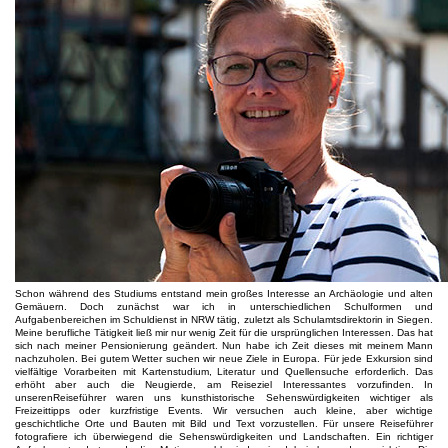
Schon während des Studiums entstand mein großes Interesse an Archäologie und alten
Gemäuern. Doch zunächst war ich in unterschiedlichen Schulformen und
Aufgabenbereichen im Schuldienst in NRW tätig, zuletzt als Schulamtsdirektorin in Siegen.
Meine berufliche Tätigkeit ließ mir nur wenig Zeit für die ursprünglichen Interessen. Das hat
sich nach meiner Pensionierung geändert. Nun habe ich Zeit dieses mit meinem Mann
nachzuholen. Bei gutem Wetter suchen wir neue Ziele in Europa. Für jede Exkursion sind
vielfältige Vorarbeiten mit Kartenstudium, Literatur und Quellensuche erforderlich. Das
erhöht aber auch die Neugierde, am Reiseziel Interessantes vorzufinden. In
unserenReiseführer waren uns kunsthistorische Sehenswürdigkeiten wichtiger als
Freizeittipps oder kurzfristige Events. Wir versuchen auch kleine, aber wichtige
geschichtliche Orte und Bauten mit Bild und Text vorzustellen. Für unsere Reiseführer
fotografiere ich überwiegend die Sehenswürdigkeiten und Landschaften. Ein richtiger