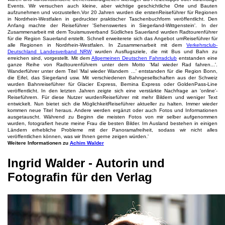
Events. Wir versuchen auch kleine, aber wichtige geschichtliche Orte und Bauten
aufzunehmen und vorzustellen.Vor 20 Jahren wurden die erstenReiseführer für Regionen
in Nordrhein-Westfalen in gedruckter praktischer Taschenbuchform veröffentlicht. Den
Anfang machte der Reiseführer 'Sehenswertes in Siegerland-Wittgenstein'. In der
Zusammenarbeit mit dem Touismusverband Südliches Sauerland wurden Radtourenführer
für die Region Sauerland erstellt. Schnell erweiterete sich das Angebot umReiseführer für
alle Regionen in Nordrhein-Westfalen. In Zusammenarbeit mit dem
Verkehrsclub-
Deutschland Landesverband NRW
wurden Ausflugsziele, die mit Bus und Bahn zu
erreichen sind, vorgestellt. Mit dem
Allgemeinen Deutschen Fahrradclub
entstanden eine
ganze Reihe von Radtourenführern unter dem Motto 'Mal wieder Rad fahren...'.
Wanderführer unter dem Titel 'Mal wieder Wandern ...' entstanden für die Region Bonn,
die Eifel, das Siegerland usw. Mit verschiedenen Bahngesellschaften aus der Schweiz
wurden Bahnreiseführer für Glacier Express, Bernina Express oder GoldenPass-Line
veröffentlicht. In den letzten Jahren zeigte sich eine verstärkte Nachfrage an 'online'-
Reiseführern. Für diese Nutzer wurdenReiseführer mit mehr Bildern und weniger Text
entwickelt. Nun bietet sich die MöglichkeitReiseführer aktueller zu halten. Immer wieder
kommen neue Titel heraus. Andere werden ergänzt oder auch Fotos und Informationen
ausgetauscht. Während zu Beginn die meisten Fotos von mir selber aufgenommen
wurden, fotografiert heute meine Frau die besten Bilder. Im Ausland bestehen in einigen
Ländern erhebliche Probleme mit der Panoramafreiheit, sodass wir nicht alles
veröffentlichen können, was wir Ihnen gerne zeigen würden.'
Weitere Informationen zu
Achim Walder
Ingrid Walder - Autorin und
Fotografin für den Verlag