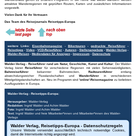
attraktive Wanderregionen mit geprüften Routen, Karten und zusätzlichen Informationen
vorgestellt.
Vielen Dank für Ihr Vertrauen
Das Team des Reisejournals Reisetipps-Europa
weitere Links:
Eisenbahnmagazine
-
Bikertouren
-
gedruckte Reiseführer
-
Reisetipps
-
Video
-
VCD-Reiseführer
-
Autoren
-
Stellenangebote
-
Walder-Verlag
-
Walder-Reisen
-
Mediendaten für Anzeigen
-
Impressum
-
Datenschutz
Walder-Verlag - Reiseführer rund um Natur, Geschichte, Kunst und Kultur:
Der Walder-
Verlag bietet
Reiseführer
für verschiedene Regionen mit vielen Sehenswürdigkeiten,
Bahnreiseführer
bekannter Bahnstrecken,
Radtourenführer
entlang
abwechslungsreicher Flusslandschaften und
Wanderführer
in verschiedenen
Mittelgebirgslandschaften an. Neu im Programm sind
'online'-Reisemagazine
zu beliebten
Ausflugszielen in Europa.
Walder-Verlag - Reisetipps-Europa:
Herausgeber:
Walder-Verlag
Redaktion:
Ingrid Walder und Achim Walder
Foto:
Ingrid Walder und Achim Walder
Text:
Ingrid Walder und freie Mitarbeiter*innen und Mitarbeiter*innen des Walder-
Verlags
- Fotos und Texte, wenn gekennzeichnet, wurden von Tourismus-Büros
Walder Verlag, Reisetipps-Europa - Datenschutzregeln
freundlicherweise bereitgestellt.
Unsere Website verwendet ausschließlich technisch notwendige Cookies,
Urheberrecht:
Bitte beachten Sie, dass alle Urheberrechte der Bilder und Dokumente
damit die Internetseite richtig angezeigt wird.