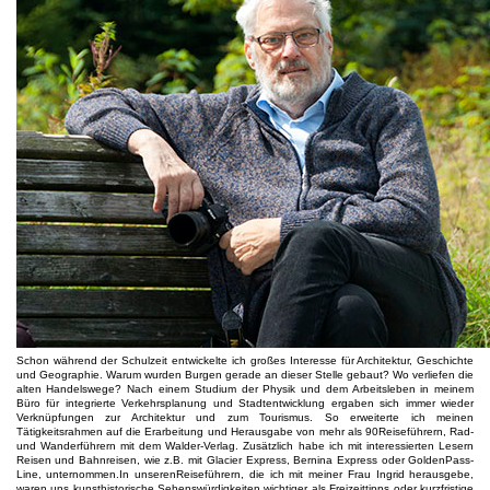
Schon während der Schulzeit entwickelte ich großes Interesse für Architektur, Geschichte
und Geographie. Warum wurden Burgen gerade an dieser Stelle gebaut? Wo verliefen die
alten Handelswege? Nach einem Studium der Physik und dem Arbeitsleben in meinem
Büro für integrierte Verkehrsplanung und Stadtentwicklung ergaben sich immer wieder
Verknüpfungen zur Architektur und zum Tourismus. So erweiterte ich meinen
Tätigkeitsrahmen auf die Erarbeitung und Herausgabe von mehr als 90Reiseführern, Rad-
und Wanderführern mit dem Walder-Verlag. Zusätzlich habe ich mit interessierten Lesern
Reisen und Bahnreisen, wie z.B. mit Glacier Express, Bernina Express oder GoldenPass-
Line, unternommen.In unserenReiseführern, die ich mit meiner Frau Ingrid herausgebe,
waren uns kunsthistorische Sehenswürdigkeiten wichtiger als Freizeittipps oder kurzfristige