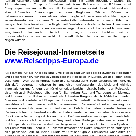
Aufnahmestandort und die Motivauswahl sind mir dabei besonders wichtig. Die
Bildbearbeitung am Computer übernimmt mein Mann. Er hat sehr gute Erfahrungen mit
Computerprogrammen und Fototechnik. Ein weiterer zentraler Aufgabenbereich sind kurze
aber informative Erläuterungen zu den Regionen, Städten, Dörfern und
Sehenswürdigkeiten. In den letzten Jahren zeigte sich eine verstärkte Nachfrage an
'online'-Reiseführern. Für diese Nutzer entwickelten wiReiseführer mit mehr Bildern und
weniger Text. Nun bietet sich die MöglichkeitReiseführer aktueller zu halten. Immer wieder
kommen neue Titel heraus. Andere werden ergänzt oder auch Fotos und Informationen
ausgetauscht. Im Ausland bestehen in einigen Ländern Probleme mit der
Panoramafreiheit, sodass wir nicht alles veröffentlichen können, was wir Ihnen gerne
zeigen würden.
Die Reisejounal-Internetseite
www.Reisetipps-Europa.de
Als Plattform für alle Anliegen rund ums Reisen sind wir Bindeglied zwischen Reisenden
und Ferienregionen. Wir stellen verschiedenste Reiseziele in Europa vor und legen dabei
besonderen Wert auf kulturhistorische und landschaftliche Sehenswürdigkeiten. Alle, die
sich dafür begeistern, erhalten bei uns einen umfassenden Überblick und wichtige
Informationen und Anregungen für einen erlebnisreichen Urlaub. Neben den Reisezielen
bieten wir auch Reisebeschreibungen für Bahnreisen, Rad- und Wandertouren, Motorrad-
und Autorouten an. Bahnreisen durch die Schweizer Bergwelt, durch Südtirol und andere
Strecken sind touristische Höhepunkte. Unsere Bahnreiseführer liefern Informationen zu
kulturhistorisch und landschaftlich bedeutsamen Sehenswürdigkeiten entlang der
Strecken sowie Erläuterungen zu technischen Details. Für Fahrradtouristen bieten wir
Radtourenführer mit familienfreundlichen Fahrradrouten entlang reizvoller Flusstäler oder
Rundkurse in Verbindung mit Bus und Bahn. Die Streckenbeschreibungen sind ausführlich
und leicht verständlich, so dass der Weg auch ohne Karte gefunden werden kann. Auf
Problempunkte im Streckenverlauf wird hingewiesen. Damit macht Rad fahren Spaß und
der Urlaub wird zum Erlebnis. In unserem umfassenden Radtourenverzeichnis findet jeder
eine passende Tour, ob kleine Runde vor Ort oder große Urlaubstour. Aber auch der
Wanderurlaub gehört zu unserem Programm. In der Reihe 'Mal wieder wandern' werden