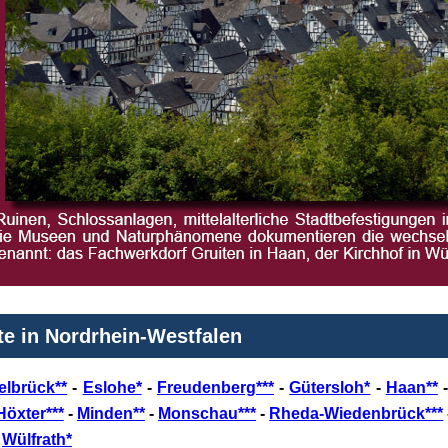
e in Nordrhein-Westfalen
elbrück**
-
Eslohe*
-
Freudenberg***
-
Gütersloh*
-
Haan**
Höxter***
-
Minden**
-
Monschau***
-
Rheda-Wiedenbrück***
-
Wülfrath*