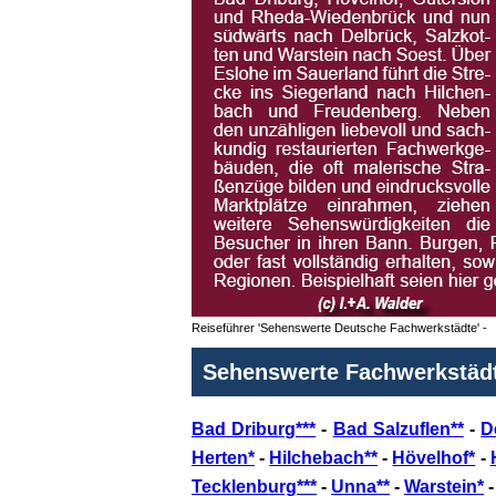
Reiseführer 'Sehenswerte Deutsche Fachwerkstädte' -
Sehenswerte Fachwerkstädt
Bad Driburg***
-
Bad Salzuflen**
-
D
Herten*
-
Hilchebach**
-
Hövelhof*
-
Tecklenburg***
-
Unna**
-
Warstein*