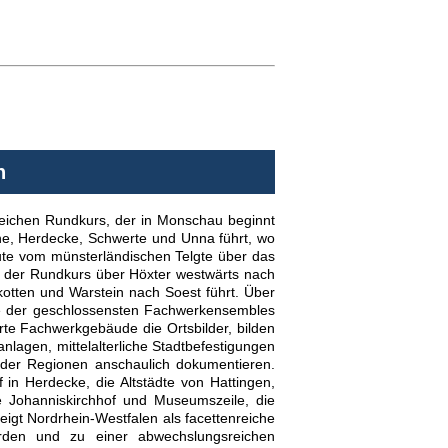
n
eichen Rundkurs, der in Monschau beginnt
ne, Herdecke, Schwerte und Unna führt, wo
Route vom münsterländischen Telgte über das
h der Rundkurs über Höxter westwärts nach
kotten und Warstein nach Soest führt. Über
ige der geschlossensten Fachwerkensembles
erte Fachwerkgebäude die Ortsbilder, bilden
lagen, mittelalterliche Stadtbefestigungen
der Regionen anschaulich dokumentieren.
f in Herdecke, die Altstädte von Hattingen,
e Johanniskirchhof und Museumszeile, die
igt Nordrhein-Westfalen als facettenreiche
rden und zu einer abwechslungsreichen