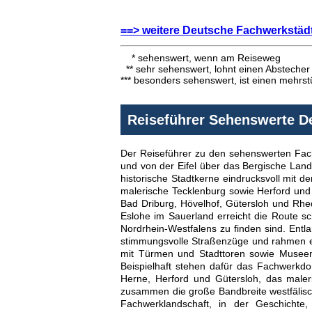
==> weitere Deutsche Fachwerkstäd
* sehenswert, wenn am Reiseweg
** sehr sehenswert, lohnt einen Abstecher
*** besonders sehenswert, ist einen mehrst
Reiseführer Sehenswerte D
Der Reiseführer zu den sehenswerten Fac
und von der Eifel über das Bergische Lan
historische Stadtkerne eindrucksvoll mit d
malerische Tecklenburg sowie Herford und
Bad Driburg, Hövelhof, Gütersloh und Rhed
Eslohe im Sauerland erreicht die Route s
Nordrhein-Westfalens zu finden sind. Entla
stimmungsvolle Straßenzüge und rahmen ein
mit Türmen und Stadttoren sowie Museen
Beispielhaft stehen dafür das Fachwerkdorf
Herne, Herford und Gütersloh, das maler
zusammen die große Bandbreite westfälisch
Fachwerklandschaft, in der Geschicht