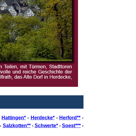
-
Hattingen*
-
Herdecke*
-
Herford**
-
-
Salzkotten**
-
Schwerte*
-
Soest***
-