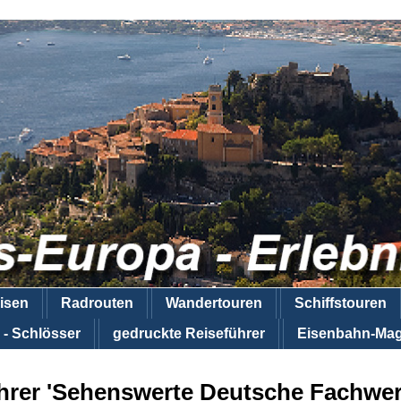
isen
Radrouten
Wandertouren
Schiffstouren
 - Schlösser
gedruckte Reiseführer
Eisenbahn-Mag
hrer 'Sehenswerte Deutsche Fachwer