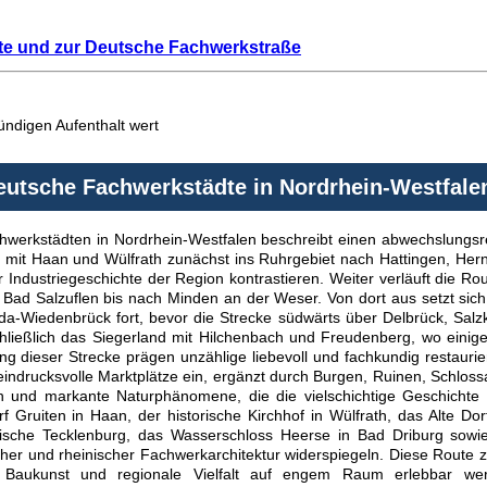
te und zur Deutsche Fachwerkstraße
ündigen Aufenthalt wert
eutsche Fachwerkstädte in Nordrhein-Westfale
hwerkstädten in Nordrhein-Westfalen beschreibt einen abwechslungsr
d mit Haan und Wülfrath zunächst ins Ruhrgebiet nach Hattingen, Her
er Industriegeschichte der Region kontrastieren. Weiter verläuft die 
 Bad Salzuflen bis nach Minden an der Weser. Von dort aus setzt sic
a-Wiedenbrück fort, bevor die Strecke südwärts über Delbrück, Salz
chließlich das Siegerland mit Hilchenbach und Freudenberg, wo ein
ng dieser Strecke prägen unzählige liebevoll und fachkundig restauri
drucksvolle Marktplätze ein, ergänzt durch Burgen, Ruinen, Schlossan
 und markante Naturphänomene, die die vielschichtige Geschichte 
 Gruiten in Haan, der historische Kirchhof in Wülfrath, das Alte Dor
ische Tecklenburg, das Wasserschloss Heerse in Bad Driburg sowi
er und rheinischer Fachwerkarchitektur widerspiegeln. Diese Route ze
e, Baukunst und regionale Vielfalt auf engem Raum erlebbar we