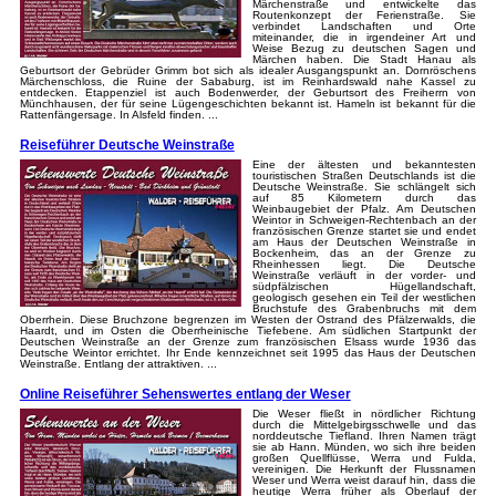
Märchenstraße und entwickelte das
Routenkonzept der Ferienstraße. Sie
verbindet Landschaften und Orte
miteinander, die in irgendeiner Art und
Weise Bezug zu deutschen Sagen und
Märchen haben. Die Stadt Hanau als
Geburtsort der Gebrüder Grimm bot sich als idealer Ausgangspunkt an. Dornröschens
Märchenschloss, die Ruine der Sababurg, ist im Reinhardswald nahe Kassel zu
entdecken. Etappenziel ist auch Bodenwerder, der Geburtsort des Freiherrn von
Münchhausen, der für seine Lügengeschichten bekannt ist. Hameln ist bekannt für die
Rattenfängersage. In Alsfeld finden. ...
Reiseführer Deutsche Weinstraße
Eine der ältesten und bekanntesten
touristischen Straßen Deutschlands ist die
Deutsche Weinstraße. Sie schlängelt sich
auf 85 Kilometern durch das
Weinbaugebiet der Pfalz. Am Deutschen
Weintor in Schweigen-Rechtenbach an der
französischen Grenze startet sie und endet
am Haus der Deutschen Weinstraße in
Bockenheim, das an der Grenze zu
Rheinhessen liegt. Die Deutsche
Weinstraße verläuft in der vorder- und
südpfälzischen Hügellandschaft,
geologisch gesehen ein Teil der westlichen
Bruchstufe des Grabenbruchs mit dem
Oberrhein. Diese Bruchzone begrenzen im Westen der Ostrand des Pfälzerwalds, die
Haardt, und im Osten die Oberrheinische Tiefebene. Am südlichen Startpunkt der
Deutschen Weinstraße an der Grenze zum französischen Elsass wurde 1936 das
Deutsche Weintor errichtet. Ihr Ende kennzeichnet seit 1995 das Haus der Deutschen
Weinstraße. Entlang der attraktiven. ...
Online Reiseführer Sehenswertes entlang der Weser
Die Weser fließt in nördlicher Richtung
durch die Mittelgebirgsschwelle und das
norddeutsche Tiefland. Ihren Namen trägt
sie ab Hann. Münden, wo sich ihre beiden
großen Quellflüsse, Werra und Fulda,
vereinigen. Die Herkunft der Flussnamen
Weser und Werra weist darauf hin, dass die
heutige Werra früher als Oberlauf der