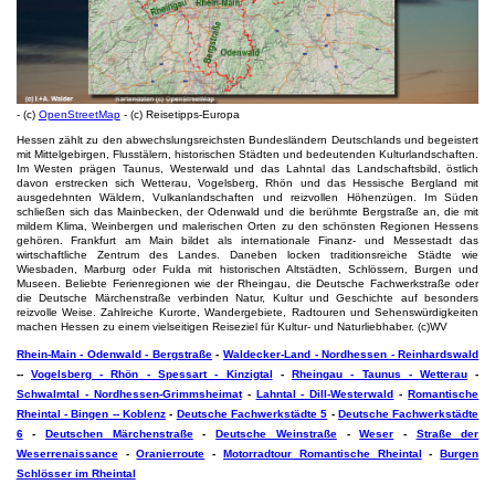
- (c)
OpenStreetMap
- (c) Reisetipps-Europa
Hessen zählt zu den abwechslungsreichsten Bundesländern Deutschlands und begeistert
mit Mittelgebirgen, Flusstälern, historischen Städten und bedeutenden Kulturlandschaften.
Im Westen prägen Taunus, Westerwald und das Lahntal das Landschaftsbild, östlich
davon erstrecken sich Wetterau, Vogelsberg, Rhön und das Hessische Bergland mit
ausgedehnten Wäldern, Vulkanlandschaften und reizvollen Höhenzügen. Im Süden
schließen sich das Mainbecken, der Odenwald und die berühmte Bergstraße an, die mit
mildem Klima, Weinbergen und malerischen Orten zu den schönsten Regionen Hessens
gehören. Frankfurt am Main bildet als internationale Finanz- und Messestadt das
wirtschaftliche Zentrum des Landes. Daneben locken traditionsreiche Städte wie
Wiesbaden, Marburg oder Fulda mit historischen Altstädten, Schlössern, Burgen und
Museen. Beliebte Ferienregionen wie der Rheingau, die Deutsche Fachwerkstraße oder
die Deutsche Märchenstraße verbinden Natur, Kultur und Geschichte auf besonders
reizvolle Weise. Zahlreiche Kurorte, Wandergebiete, Radtouren und Sehenswürdigkeiten
machen Hessen zu einem vielseitigen Reiseziel für Kultur- und Naturliebhaber. (c)WV
Rhein-Main - Odenwald - Bergstraße
-
Waldecker-Land - Nordhessen - Reinhardswald
--
Vogelsberg - Rhön - Spessart - Kinzigtal
-
Rheingau - Taunus - Wetterau
-
Schwalmtal - Nordhessen-Grimmsheimat
-
Lahntal - Dill-Westerwald
-
Romantische
Rheintal - Bingen -- Koblenz
-
Deutsche Fachwerkstädte 5
-
Deutsche Fachwerkstädte
6
-
Deutschen Märchenstraße
-
Deutsche Weinstraße
-
Weser
-
Straße der
Weserrenaissance
-
Oranierroute
-
Motorradtour Romantische Rheintal
-
Burgen
Schlösser im Rheintal