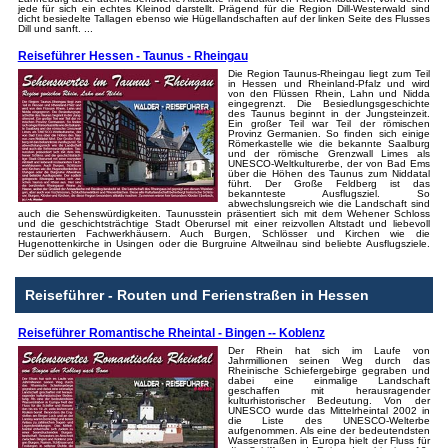
jede für sich ein echtes Kleinod darstellt. Prägend für die Region Dill-Westerwald sind
dicht besiedelte Tallagen ebenso wie Hügellandschaften auf der linken Seite des Flusses
Dill und sanft. ...
Reiseführer Hessen - Taunus - Rheingau
Die Region Taunus-Rheingau liegt zum Teil
in Hessen und Rheinland-Pfalz und wird
von den Flüssen Rhein, Lahn und Nidda
eingegrenzt. Die Besiedlungsgeschichte
des Taunus beginnt in der Jungsteinzeit.
Ein großer Teil war Teil der römischen
Provinz Germanien. So finden sich einige
Römerkastelle wie die bekannte Saalburg
und der römische Grenzwall Limes als
UNESCO-Weltkulturerbe, der von Bad Ems
über die Höhen des Taunus zum Niddatal
führt. Der Große Feldberg ist das
bekannteste Ausflugsziel. So
abwechslungsreich wie die Landschaft sind
auch die Sehenswürdigkeiten. Taunusstein präsentiert sich mit dem Wehener Schloss
und die geschichtsträchtige Stadt Oberursel mit einer reizvollen Altstadt und liebevoll
restaurierten Fachwerkhäusern. Auch Burgen, Schlösser und Kirchen wie die
Hugenottenkirche in Usingen oder die Burgruine Altweilnau sind beliebte Ausflugsziele.
Der südlich gelegende
Reiseführer - Routen und Ferienstraßen in Hessen
Reiseführer Romantische Rheintal - Bingen -- Koblenz
Der Rhein hat sich im Laufe von
Jahrmillionen seinen Weg durch das
Rheinische Schiefergebirge gegraben und
dabei eine einmalige Landschaft
geschaffen mit herausragender
kulturhistorischer Bedeutung. Von der
UNESCO wurde das Mittelrheintal 2002 in
die Liste des UNESCO-Welterbe
aufgenommen. Als eine der bedeutendsten
Wasserstraßen in Europa hielt der Fluss für