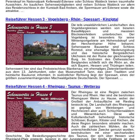
Peterskopf im Nationalpark Kellerwald-Edersee oder Schloss Waldeck bieten traumhafte
Aussichten. An baulichen Sehenswürdigkeiten sind neben Schloss Waldeck vor allem
das Residenzschloss in der Kurstadt Bad Arolsen, die Sperrmauer am Edersee sowie die
attraktive. ...
Reiseführer Hessen 3 - Vogelsberg - Rhön - Spessart - Kinzigtal
Die teils urwaldähnlichen Landschaften des
Vogelsbergkreises werden von bizarren
Basaltklippen und massiven
Blocksteinfeldern unterbrochen. Der
Vogelsberg ist besonders für seine
Wintersportgebiete am Hoherodskopf und
der Herchenhainer Höhe bekannt.
Sehenswerte Bauwerke sind Schloss
Romrod, eine ehemalige Niederungsburg
und das historische Bergstädtchen
Ulrichstein mit der Ruine der gleichnamigen
Burg. Im Südosten des Osthessischen
Berglandes schließt sich die Rhön an, die
sich Bayern, Hessen und Thüringen teilen.
Sehenswert hier sind das Probsteischloss Blankenau, ein ehemaliges Zisterzienserkloster
aus dem 13. Jahrhundert, oder das Museumsdorf Tann, das über Tradition und
heimische Baukunst informiert. In südöstlicher Richtung liegt der Spessart, eines der
größten zusammenhängenden Mischwaldgebiete Deutschlands. Der Spessart. ...
Reiseführer Hessen 4 - Rheingau - Taunus - Wetterau
Der Rheingau ist eine Region zwischen
Taunus und Rhein. Hier sind die berühmten
Rheingauer Weine zu Hause, wobei der
Großteil der Anbaufläche mit Riesling
bestockt ist. Die Landschaft des Rheingaus
ist geprägt von Weinbergen und
Hochmooren aber auch Schluchtenwäldern
und Wiesenbächen. Diese alte
Kulturlandschaft beherbergt historische
Schlösser, Burgen, Klöster und Kirchen, die
diese Region besonders attraktiv machen.
Auch die zahlreichen Mühlen, die für
unterschiedlichste Zwecke genutzt wurden,
beeindrucken mit einer wechselvollen
Geschichte. Die Besiedlungsgeschichte des Taunus, der sich über Hessen und
Rheinland-Pfalz erstreckt, beginnt in der Jungsteinzeit. Der Große Feldberg ist das