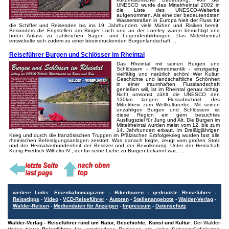
UNESCO wurde das Mittelrheintal 2002 in
die Liste des UNESCO-Welterbe
aufgenommen. Als eine der bedeutendsten
Wasserstraßen in Europa hielt der Fluss für
die Schiffer und Reisenden bis ins 19. Jahrhundert. viele Mühen und Risiken bereit.
Besonders die Engstellen am Binger Loch und an der Loreley waren berüchtigt und
boten Anlass zu zahlreichen Sagen- und Legendenbildungen. Das Mittelrheintal
entwickelte sich zudem zu einer beeindruckenden Burgenlandschaft. ...
Reiseführer Burgen und Schlösser im Rheintal
Das Rheintal mit seinen Burgen und
Schlössern - Rheinromantik - einzigartig,
vielfältig und natürlich schön! Wer Kultur,
Geschichte und landschaftliche Schönheit
in einer traumhaften Flusslandschaft
genießen will, ist im Rheintal genau richtig.
Nicht umsonst zählt die UNESCO den
130km langen Flussabschnitt des
Mittelrhein zum Weltkulturerbe. Mit seinen
unzähligen Burgen und Schlössern ist
diese Region ein gern besuchtes
Ausflugsziel für Jung und Alt. Die Burgen im
Mittelrheintal wurden meist vom 12. bis zum
14. Jahrhundert erbaut. Im Dreißigjährigen
Krieg und durch die französischen Truppen im Pfälzischen Erbfolgekrieg wurden fast alle
rheinischen Befestigungsanlagen zerstört. Was danach folgte, zeugt vom großen Stolz
und der Heimatverbundenheit der Besitzer und der Bevölkerung. Unter der Herrschaft
König Friedrich Wilhelm IV., der für seine Liebe zu Burgen bekannt war,. ...
weitere Links:
Eisenbahnmagazine
-
Bikertouren
-
gedruckte Reiseführer
-
Reisetipps
-
Video
-
VCD-Reiseführer
-
Autoren
-
Stellenangebote
-
Walder-Verlag
-
Walder-Reisen
-
Mediendaten für Anzeigen
-
Impressum
-
Datenschutz
Walder-Verlag - Reiseführer rund um Natur, Geschichte, Kunst und Kultur:
Der Walder-