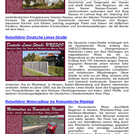
Geschichte und Gegenwart der Oranier
und streift Städte und Regionen, die mit
dem Hause Nassau-Oranien seit
Jahrhunderten verbunden sind. Auf Burg
Nassau im Lahntal liegt der Ursprung des
niederländischen Königshauses Oranien-Nassau, eines der ältesten Fürstengeschlechter
Europas. Die geschichtsträchtige Oranierroute säumen Schlösser und Burgen,
imposante Kirchen und Klöster, prächtig angelegte Parks und Gärten mit idyllischen
Pavillons. Museen präsentieren Kunstschätze und Sonderausstellungen, die die Bande
mit dem Haus. ...
Reiseführer Deutsche Limes-Straße
Die Deutsche Limes-Straße schlängelt sich
als faszinierende Route entlang des
UNESCO-Welterbes Obergermanisch-
Raetischer Limes von Bad Hönningen am
majestätischen Rhein bis hin zu
Regensburg an der eindrucksvollen Donau.
Entlang ihrer 700 Kilometer langen Strecke
begegnen Reisende einem reichen Erbe
von 60 bedeutenden römischen
Denkmälern, archäologischen Lehrpfaden
und einladenden Wanderwegen. Diese
Straße ist nicht nur ein Weg, sondern eine
Zeitreise durch die Geschichte, die kulturell
und historisch bedeutende Stationen der
römischen Ära im Rheinland, in Hessen, Baden-Württemberg und Bayern miteinander
verbindet. Initiiert im Jahre 1995, hat die Deutsche Limes-Straße dank des Engagements
von Persönlichkeiten wie dem früheren Oberbürgermeister von Aalen, Ulrich Pfeifle, und
weiteren Gründungsmitgliedern der Deutschen Limeskommission ihren Platz ...
Reiseführer Motorradtour ins Romantische Rheintal
Der Romantische Rhein durchfließt
Regionen in Hessen, Rheinland-Pfalz und
Nordrhein-Westfalen. Sie können können
besonders gut mit dem Motorrad entdeckt
und erlebt werden. Der Fluss hat sich im
Laufe von Jahrmillionen seinen Weg durch
das Rheinische Schiefergebirge gegraben
und dabei eine einmalige Landschaft
geschaffen mit herausragender
kulturhistorischer Bedeutung. Von der