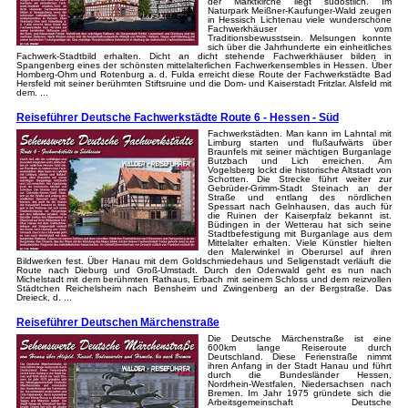
der Marktkirche liegt südöstlich. Im
Naturpark Meißner-Kaufunger-Wald zeugen
in Hessisch Lichtenau viele wunderschöne
Fachwerkhäuser vom
Traditionsbewusstsein. Melsungen konnte
sich über die Jahrhunderte ein einheitliches
Fachwerk-Stadtbild erhalten. Dicht an dicht stehende Fachwerkhäuser bilden in
Spangenberg eines der schönsten mittelalterlichen Fachwerkensembles in Hessen. Über
Homberg-Ohm und Rotenburg a. d. Fulda erreicht diese Route der Fachwerkstädte Bad
Hersfeld mit seiner berühmten Stiftsruine und die Dom- und Kaiserstadt Fritzlar. Alsfeld mit
dem. ...
Reiseführer Deutsche Fachwerkstädte Route 6 - Hessen - Süd
Fachwerkstädten. Man kann im Lahntal mit
Limburg starten und flußaufwärts über
Braunfels mit seiner mächtigen Burganlage
Butzbach und Lich erreichen. Am
Vogelsberg lockt die historische Altstadt von
Schotten. Die Strecke führt weiter zur
Gebrüder-Grimm-Stadt Steinach an der
Straße und entlang des nördlichen
Spessart nach Gelnhausen, das auch für
die Ruinen der Kaiserpfalz bekannt ist.
Büdingen in der Wetterau hat sich seine
Stadtbefestigung mit Burganlage aus dem
Mittelalter erhalten. Viele Künstler hielten
den Malerwinkel in Oberursel auf ihren
Bildwerken fest. Über Hanau mit dem Goldschmiedehaus und Seligenstadt verläuft die
Route nach Dieburg und Groß-Umstadt. Durch den Odenwald geht es nun nach
Michelstadt mit dem berühmten Rathaus, Erbach mit seinem Schloss und dem reizvollen
Städtchen Reichelsheim nach Bensheim und Zwingenberg an der Bergstraße. Das
Dreieck, d. ...
Reiseführer Deutschen Märchenstraße
Die Deutsche Märchenstraße ist eine
600km lange Reiseroute durch
Deutschland. Diese Ferienstraße nimmt
ihren Anfang in der Stadt Hanau und führt
durch die Bundesländer Hessen,
Nordrhein-Westfalen, Niedersachsen nach
Bremen. Im Jahr 1975 gründete sich die
Arbeitsgemeinschaft Deutsche