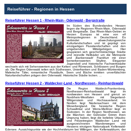
Reiseführer - Regionen in Hessen
Reiseführer Hessen 1 - Rhein-Main - Odenwald - Bergstraße
Im Süden des Bundeslandes Hessen
liegen die Regionen Rhein-Main, Odenwald
und Bergstraße. Das Rhein-Main-Gebiet im
Herzen Europas ist eine von elf
Metropolregionen in Deutschland. Es
verbindet abwechslungsreiche
Kulturlandschaften und ist geprägt von
einzigartigen Flusslandschaften und den
umgebenden Mittelgebirgen. Hier
gruppieren sich geschichtsträchtige Städte
und reizvolle Heilbäder um die Metropole
und ‚Bankenstadt‘ Frankfurt mit einer
bemerkenswerten Skyline. Eleganter
Jugendstil und historische Fachwerkstädte
wechseln sich mit Sehenswertem aus der Kelten- und Römerzeit, Schlössern und Burgen
ab. Die Region Odenwald teilen sich Südhessen, Unterfranken und Baden-Württemberg.
Malerische Täler, romantische Flussläufe, Seen und Bäche inmitten unverfälschter
Naturlandschaften prägen den Odenwald. Historische Städte locken. ...
Reiseführer Hessen 2 - Waldecker-Land - Nordhessen - Reinhardswald
Die Region Waldeck-Frankenberg,
Nordhessen-Reinhardswald liegt im
nordwesten von Hessen und grenzt an
Nordrhein-Westfalen mit Siegerland-
Wittgenstein und Hochsauerland. Im
Norden liegt Niedersachsen mit dem
Weserbergland. Die hessische Region
Schwallmtal und Werra-Meißner liegt im
Südosten. In der Region Nordhessen, wo
die Märchen der Gebrüder Grimm ihren
Ursprung haben, liegt die beliebte Urlaubs-
und Freizeitregion Waldecker Land mit
ausgezeichneten Wanderwegen und
Hessens einzigem Nationalpark Kellerwald-
Edersee. Aussichtspunkte wie der Hochheideturm bei Willingen, der Kellerwaldturm, der