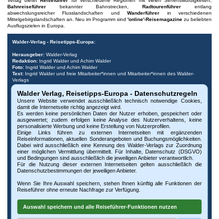
Verlag bietet
Reiseführer
für verschiedene Regionen mit vielen Sehenswürdigkeiten,
Bahnreiseführer
bekannter Bahnstrecken,
Radtourenführer
entlang
abwechslungsreicher Flusslandschaften und
Wanderführer
in verschiedenen
Mittelgebirgslandschaften an. Neu im Programm sind
'online'-Reisemagazine
zu beliebten
Ausflugszielen in Europa.
Walder-Verlag - Reisetipps-Europa:
Herausgeber:
Walder-Verlag
Redaktion:
Ingrid Walder und Achim Walder
Foto:
Ingrid Walder und Achim Walder
Text:
Ingrid Walder und freie Mitarbeiter*innen und Mitarbeiter*innen des Walder-
Verlags
- Fotos und Texte, wenn gekennzeichnet, wurden von Tourismus-Büros
Walder Verlag, Reisetipps-Europa - Datenschutzregeln
freundlicherweise bereitgestellt.
Unsere Website verwendet ausschließlich technisch notwendige Cookies,
Urheberrecht:
Bitte beachten Sie, dass alle Urheberrechte der Bilder und Dokumente
damit die Internetseite richtig angezeigt wird.
dieser Internetseite beim Walder-Verlag und den Fotografen liegen. Die Nutzung,
Es werden keine persönlichen Daten der Nutzer erhoben, gespeichert oder
auch auszugsweise, ist nur mit vorheriger schriftlicher Genehmigung des Verlags oder
ausgewertet; zudem erfolgen keine Analyse des Nutzerverhaltens, keine
der Fotografen möglich. Die Veröffentlichung von Bildern und Texten auf nicht
personalisierte Werbung und keine Erstellung von Nutzerprofilen.
autorisierten Internetseiten oder Druckerzeugnissen untersagen wir ausdrücklich. Bei
Einige Links führen zu externen Internetseiten mit ergänzenden
Missbrauch behalten wir uns rechtliche Schritte vor. Widerruf vorbehalten.
Reiseinformationen, aktuellen Sonderangeboten und Buchungsmöglichkeiten.
Dabei wird ausschließlich eine Kennung des Walder-Verlags zur Zuordnung
Impressum:
© Walder-Verlag, Kreuztal,
www.walder-verlag.de
-
e-Mail Walder-Verlag
,
einer möglichen Vermittlung übermittelt. Für Inhalte, Datenschutz (DSGVO)
Impressum
und
AGB
,
und Bedingungen sind ausschließlich die jeweiligen Anbieter verantwortlich.
Diese Website verwendet technisch notwendige Cookies, damit die Internetseite
Für die Nutzung dieser externen Internetseiten gelten ausschließlich die
richtig angezeigt wird. Es erfolgt keine Analyse des Nutzerverhaltens, keine
Datenschutzbestimmungen der jeweiligen Anbieter.
personalisierte Werbung und keine Erstellung von Nutzerprofilen. Weitere Infos unter
Datenschutz
Wenn Sie Ihre Auswahl speichern, stehen Ihnen künftig alle Funktionen der
Reiseführer ohne erneute Nachfrage zur Verfügung.
Sponsoring:
Der Walder-Verlag bedankt sich bei allen Sponsoren und
Anzeigenkunden, die es ermöglichen, Ihnen diesen Reiseführer mit vielen Reisetipps
Auswahl speichern und alle Reiseführer-Funktionen nutzen
und Freizeitattraktionen zur Verfügung zu stellen. Hotel- und andere Anzeigen sind
grau hinterlegt. Der Walder-Verlag haftet nicht für die dargestellten Inhalte externer