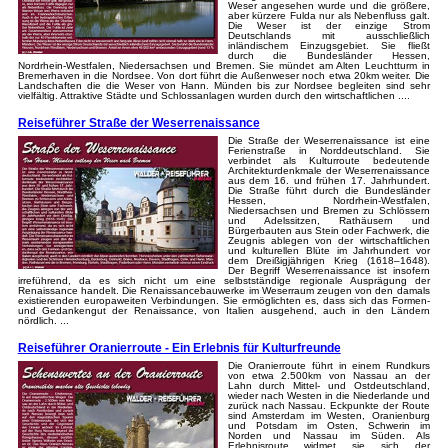
Weser angesehen wurde und die größere,
aber kürzere Fulda nur als Nebenfluss galt.
Die Weser ist der einzige Strom
Deutschlands mit ausschließlich
inländischem Einzugsgebiet. Sie fließt
durch die Bundesländer Hessen,
Nordrhein-Westfalen, Niedersachsen und Bremen. Sie mündet am Alten Leuchtturm in
Bremerhaven in die Nordsee. Von dort führt die Außenweser noch etwa 20km weiter. Die
Landschaften die die Weser von Hann. Münden bis zur Nordsee begleiten sind sehr
vielfältig. Attraktive Städte und Schlossanlagen wurden durch den wirtschaftlichen ....
Reiseführer Straße der Weserrenaissance
Die Straße der Weserrenaissance ist eine
Ferienstraße in Norddeutschland. Sie
verbindet als Kulturroute bedeutende
Architekturdenkmale der Weserrenaissance
aus dem 16. und frühen 17. Jahrhundert.
Die Straße führt durch die Bundesländer
Hessen, Nordrhein-Westfalen,
Niedersachsen und Bremen zu Schlössern
und Adelssitzen, Rathäusern und
Bürgerbauten aus Stein oder Fachwerk, die
Zeugnis ablegen von der wirtschaftlichen
und kulturellen Blüte im Jahrhundert vor
dem Dreißigjährigen Krieg (1618–1648).
Der Begriff Weserrenaissance ist insofern
irreführend, da es sich nicht um eine selbstständige regionale Ausprägung der
Renaissance handelt. Die Renaissancebauwerke im Weserraum zeugen von den damals
existierenden europaweiten Verbindungen. Sie ermöglichten es, dass sich das Formen-
und Gedankengut der Renaissance, von Italien ausgehend, auch in den Ländern
nördlich. ...
Reiseführer Oranierroute - Ein Erlebnis für Kulturfreunde
Die Oranierroute führt in einem Rundkurs
von etwa 2.500km von Nassau an der
Lahn durch Mittel- und Ostdeutschland,
wieder nach Westen in die Niederlande und
zurück nach Nassau. Eckpunkte der Route
sind Amsterdam im Westen, Oranienburg
und Potsdam im Osten, Schwerin im
Norden und Nassau im Süden. Als
Erlebnisroute widmet sie sich der