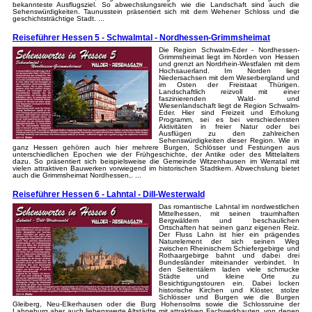
bekannteste Ausflugsziel. So abwechslungsreich wie die Landschaft sind auch die
Sehenswürdigkeiten. Taunusstein präsentiert sich mit dem Wehener Schloss und die
geschichtsträchtige Stadt. ...
Reiseführer Hessen 5 - Schwalmtal - Nordhessen-Grimmsheimat
Die Region Schwalm-Eder - Nordhessen-
Grimmsheimat liegt im Norden von Hessen
und grenzt an Nordrhein-Westfalen mit dem
Hochsauerland. Im Norden liegt
Niedersachsen mit dem Weserbergland und
im Osten der Freistaat Thürigen.
Landschaftlich reizvoll mit einer
faszinierenden Wald- und
Wiesenlandschaft liegt de Region Schwalm-
Eder. Hier sind Freizeit und Erholung
Programm, sei es bei verschiedensten
Aktivitäten in freier Natur oder bei
Ausflügen zu den zahlreichen
Sehenswürdigkeiten dieser Region. Wie in
ganz Hessen gehören auch hier mehrere Burgen, Schlösser und Festungen aus
unterschiedlichen Epochen wie der Frühgeschichte, der Antike oder des Mittelalters
dazu. So präsentiert sich beispielsweise die Gemeinde Witzenhausen im Werratal mit
vielen attraktiven Bauwerken vorwiegend im historischen Stadtkern. Abwechslung bietet
auch die Grimmsheimat Nordhessen,. ...
Reiseführer Hessen 6 - Lahntal - Dill-Westerwald
Das romantische Lahntal im nordwestlichen
Mittelhessen, mit seinen traumhaften
Bergwäldern und beschaulichen
Ortschaften hat seinen ganz eigenen Reiz.
Der Fluss Lahn ist hier ein prägendes
Naturelement der sich seinen Weg
zwischen Rheinischem Schiefergebirge und
Rothaargebirge bahnt und dabei drei
Bundesländer miteinander verbindet. In
den Seitentälern laden viele schmucke
Städte und kleine Orte zu
Besichtigungstouren ein. Dabei locken
historische Kirchen und Klöster, stolze
Schlösser und Burgen wie die Burgen
Gleiberg, Neu-Elkerhausen oder die Burg Hohensolms sowie die Schlossruine der
Lahneburg aber auch liebenswerte Altstädte mit attraktiven Fachwerkbauten, von denen