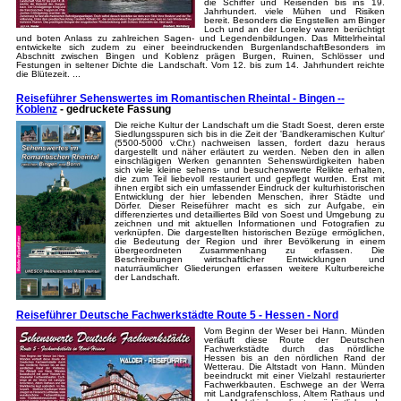
die Schiffer und Reisenden bis ins 19.
Jahrhundert. viele Mühen und Risiken
bereit. Besonders die Engstellen am Binger
Loch und an der Loreley waren berüchtigt
und boten Anlass zu zahlreichen Sagen- und Legendenbildungen. Das Mittelrheintal
entwickelte sich zudem zu einer beeindruckenden BurgenlandschaftBesonders im
Abschnitt zwischen Bingen und Koblenz prägen Burgen, Ruinen, Schlösser und
Festungen in seltener Dichte die Landschaft. Vom 12. bis zum 14. Jahrhundert reichte
die Blütezeit. ...
Reiseführer Sehenswertes im Romantischen Rheintal - Bingen --
Koblenz
- gedruckete Fassung
Die reiche Kultur der Landschaft um die Stadt Soest, deren erste
Siedlungsspuren sich bis in die Zeit der 'Bandkeramischen Kultur'
(5500-5000 v.Chr.) nachweisen lassen, fordert dazu heraus
dargestellt und näher erläutert zu werden. Neben den in allen
einschlägigen Werken genannten Sehenswürdigkeiten haben
sich viele kleine sehens- und besuchenswerte Relikte erhalten,
die zum Teil liebevoll restauriert und gepflegt wurden. Erst mit
ihnen ergibt sich ein umfassender Eindruck der kulturhistorischen
Entwicklung der hier lebenden Menschen, ihrer Städte und
Dörfer. Dieser Reiseführer macht es sich zur Aufgabe, ein
differenziertes und detailliertes Bild von Soest und Umgebung zu
zeichnen und mit aktuellen Informationen und Fotografien zu
verknüpfen. Die dargestellten historischen Bezüge ermöglichen,
die Bedeutung der Region und ihrer Bevölkerung in einem
übergeordneten Zusammenhang zu erfassen. Die
Beschreibungen wirtschaftlicher Entwicklungen und
naturräumlicher Gliederungen erfassen weitere Kulturbereiche
der Landschaft.
Reiseführer Deutsche Fachwerkstädte Route 5 - Hessen - Nord
Vom Beginn der Weser bei Hann. Münden
verläuft diese Route der Deutschen
Fachwerkstädte durch das nördliche
Hessen bis an den nördlichen Rand der
Wetterau. Die Altstadt von Hann. Münden
beeindruckt mit einer Vielzahl restaurierter
Fachwerkbauten. Eschwege an der Werra
mit Landgrafenschloss, Altem Rathaus und