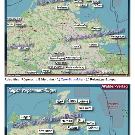
Reiseführer Rügensche Bäderbahn - (c)
OpenStreetMap
- (c) Reisetipps-Europa