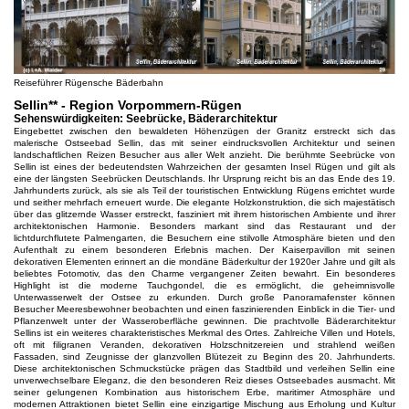
Reiseführer Rügensche Bäderbahn
Sellin** - Region Vorpommern-Rügen
Sehenswürdigkeiten: Seebrücke, Bäderarchitektur
Eingebettet zwischen den bewaldeten Höhenzügen der Granitz erstreckt sich das
malerische Ostseebad Sellin, das mit seiner eindrucksvollen Architektur und seinen
landschaftlichen Reizen Besucher aus aller Welt anzieht. Die berühmte Seebrücke von
Sellin ist eines der bedeutendsten Wahrzeichen der gesamten Insel Rügen und gilt als
eine der längsten Seebrücken Deutschlands. Ihr Ursprung reicht bis an das Ende des 19.
Jahrhunderts zurück, als sie als Teil der touristischen Entwicklung Rügens errichtet wurde
und seither mehrfach erneuert wurde. Die elegante Holzkonstruktion, die sich majestätisch
über das glitzernde Wasser erstreckt, fasziniert mit ihrem historischen Ambiente und ihrer
architektonischen Harmonie. Besonders markant sind das Restaurant und der
lichtdurchflutete Palmengarten, die Besuchern eine stilvolle Atmosphäre bieten und den
Aufenthalt zu einem besonderen Erlebnis machen. Der Kaiserpavillon mit seinen
dekorativen Elementen erinnert an die mondäne Bäderkultur der 1920er Jahre und gilt als
beliebtes Fotomotiv, das den Charme vergangener Zeiten bewahrt. Ein besonderes
Highlight ist die moderne Tauchgondel, die es ermöglicht, die geheimnisvolle
Unterwasserwelt der Ostsee zu erkunden. Durch große Panoramafenster können
Besucher Meeresbewohner beobachten und einen faszinierenden Einblick in die Tier- und
Pflanzenwelt unter der Wasseroberfläche gewinnen. Die prachtvolle Bäderarchitektur
Sellins ist ein weiteres charakteristisches Merkmal des Ortes. Zahlreiche Villen und Hotels,
oft mit filigranen Veranden, dekorativen Holzschnitzereien und strahlend weißen
Fassaden, sind Zeugnisse der glanzvollen Blütezeit zu Beginn des 20. Jahrhunderts.
Diese architektonischen Schmuckstücke prägen das Stadtbild und verleihen Sellin eine
unverwechselbare Eleganz, die den besonderen Reiz dieses Ostseebades ausmacht. Mit
seiner gelungenen Kombination aus historischem Erbe, maritimer Atmosphäre und
modernen Attraktionen bietet Sellin eine einzigartige Mischung aus Erholung und Kultur