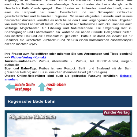
angelegt, ist ein weiterer zentraler Punkt des städtischen Lebens. Hier stehen das
eindrucksvolle Rathaus und das ehemalige Residenztheater, die beide die glanzvolle
Geschichte Putbus’ widerspiegeln. Das Theater, ein kulturelles Juwel der Stadt, diente
einst als Treffpunkt der feinen Gesellschaft und war Schauplatz zahlreicher
gesellschaftlicher und kultureller Ereignisse. Mit seiner eleganten Fassade und seinem
historischen Ambiente vermittelt es noch heute den Glanz vergangener Zeiten. Umgeben
von malerischer Landschaft bietet Putbus nicht nur historische Eindrücke, sondern auch
vielfältige Möglichkeiten für Erholung und Naturerlebnisse. Die Umgebung lädt zu
Spaziergängen und Fahrradtouren ein, während die nahen Strände Gelegenheit bieten,
das maritime Flair und die Ostseeluft zu genießen. Putbus ist damit ein idealer Ort für
Besucher, die Geschichte, Architektur und Natur in einem harmonischen Zusammenspiel
erleben möchten (c)WV
Ihre Fragen zum Reiseführer oder möchten Sie uns Anregungen und Tipps senden?
==>
Walder-Verlag - Kontakt
Tourismusinfos/Büro:
Putbus, Alleestraße 2, Putbus, Tel. 038301-60964, ruegen-
putbus.de
Bus- und Bahn-Tipp:
Putbus ist von Rostock, Berlin und Stralsund mit der Bahn
(Rasender Roland) und Bus zu erreichen (BernsteinTicket gilt für Rügen)
Unsere Online-Reiseführer sind auch als gedruckte Fassung erhältlich:
Beispiel
ansehen
.
Rügensche Bäderbahn