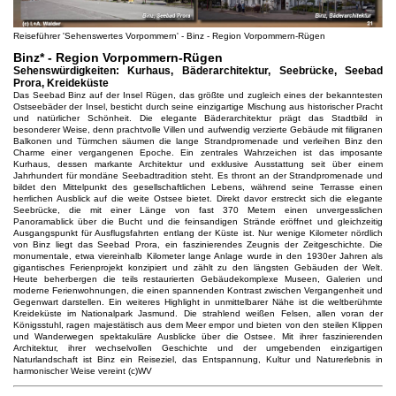
Reiseführer 'Sehenswertes Vorpommern' - Binz - Region Vorpommern-Rügen
Binz* - Region Vorpommern-Rügen
Sehenswürdigkeiten: Kurhaus, Bäderarchitektur, Seebrücke, Seebad
Prora, Kreideküste
Das Seebad Binz auf der Insel Rügen, das größte und zugleich eines der bekanntesten
Ostseebäder der Insel, besticht durch seine einzigartige Mischung aus historischer Pracht
und natürlicher Schönheit. Die elegante Bäderarchitektur prägt das Stadtbild in
besonderer Weise, denn prachtvolle Villen und aufwendig verzierte Gebäude mit filigranen
Balkonen und Türmchen säumen die lange Strandpromenade und verleihen Binz den
Charme einer vergangenen Epoche. Ein zentrales Wahrzeichen ist das imposante
Kurhaus, dessen markante Architektur und exklusive Ausstattung seit über einem
Jahrhundert für mondäne Seebadtradition steht. Es thront an der Strandpromenade und
bildet den Mittelpunkt des gesellschaftlichen Lebens, während seine Terrasse einen
herrlichen Ausblick auf die weite Ostsee bietet. Direkt davor erstreckt sich die elegante
Seebrücke, die mit einer Länge von fast 370 Metern einen unvergesslichen
Panoramablick über die Bucht und die feinsandigen Strände eröffnet und gleichzeitig
Ausgangspunkt für Ausflugsfahrten entlang der Küste ist. Nur wenige Kilometer nördlich
von Binz liegt das Seebad Prora, ein faszinierendes Zeugnis der Zeitgeschichte. Die
monumentale, etwa viereinhalb Kilometer lange Anlage wurde in den 1930er Jahren als
gigantisches Ferienprojekt konzipiert und zählt zu den längsten Gebäuden der Welt.
Heute beherbergen die teils restaurierten Gebäudekomplexe Museen, Galerien und
moderne Ferienwohnungen, die einen spannenden Kontrast zwischen Vergangenheit und
Gegenwart darstellen. Ein weiteres Highlight in unmittelbarer Nähe ist die weltberühmte
Kreideküste im Nationalpark Jasmund. Die strahlend weißen Felsen, allen voran der
Königsstuhl, ragen majestätisch aus dem Meer empor und bieten von den steilen Klippen
und Wanderwegen spektakuläre Ausblicke über die Ostsee. Mit ihrer faszinierenden
Architektur, ihrer wechselvollen Geschichte und der umgebenden einzigartigen
Naturlandschaft ist Binz ein Reiseziel, das Entspannung, Kultur und Naturerlebnis in
harmonischer Weise vereint (c)WV