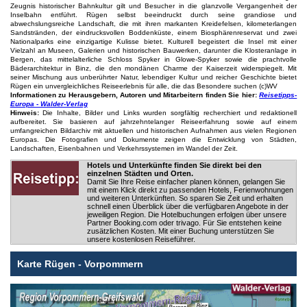
Zeugnis historischer Bahnkultur gilt und Besucher in die glanzvolle Vergangenheit der
Inselbahn entführt. Rügen selbst beeindruckt durch seine grandiose und
abwechslungsreiche Landschaft, die mit ihren markanten Kreidefelsen, kilometerlangen
Sandstränden, der eindrucksvollen Boddenküste, einem Biosphärenreservat und zwei
Nationalparks eine einzigartige Kulisse bietet. Kulturell begeistert die Insel mit einer
Vielzahl an Museen, Galerien und historischen Bauwerken, darunter die Klosteranlage in
Bergen, das mittelalterliche Schloss Spyker in Glowe-Spyker sowie die prachtvolle
Bäderarchitektur in Binz, die den mondänen Charme der Kaiserzeit widerspiegelt. Mit
seiner Mischung aus unberührter Natur, lebendiger Kultur und reicher Geschichte bietet
Rügen ein unvergleichliches Reiseerlebnis für alle, die das Besondere suchen (c)WV
Informationen zu Herausgebern, Autoren und Mitarbeitern finden Sie hier:
Reisetipps-
Europa - Walder-Verlag
Hinweis:
Die Inhalte, Bilder und Links wurden sorgfältig recherchiert und redaktionell
aufbereitet. Sie basieren auf jahrzehntelanger Reiseerfahrung sowie auf einem
umfangreichen Bildarchiv mit aktuellen und historischen Aufnahmen aus vielen Regionen
Europas. Die Fotografien und Dokumente zeigen die Entwicklung von Städten,
Landschaften, Eisenbahnen und Verkehrssystemen im Wandel der Zeit.
Hotels und Unterkünfte finden Sie direkt bei den
einzelnen Städten und Orten.
Damit Sie Ihre Reise einfacher planen können, gelangen Sie
mit einem Klick direkt zu passenden Hotels, Ferienwohnungen
und weiteren Unterkünften. So sparen Sie Zeit und erhalten
schnell einen Überblick über die verfügbaren Angebote in der
jeweiligen Region. Die Hotelbuchungen erfolgen über unsere
Partner Booking.com oder trivago. Für Sie entstehen keine
zusätzlichen Kosten. Mit einer Buchung unterstützen Sie
unsere kostenlosen Reiseführer.
Karte Rügen - Vorpommern