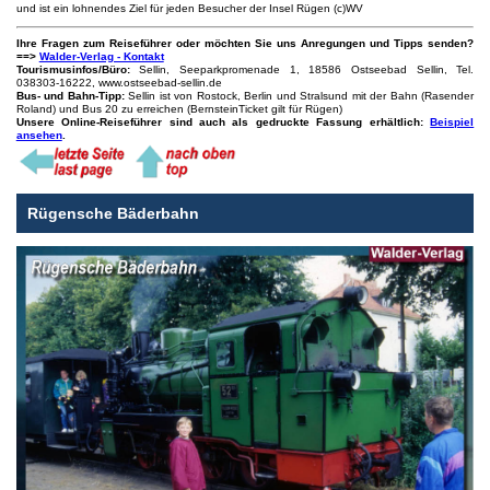
und ist ein lohnendes Ziel für jeden Besucher der Insel Rügen (c)WV
Ihre Fragen zum Reiseführer oder möchten Sie uns Anregungen und Tipps senden?
==>
Walder-Verlag - Kontakt
Tourismusinfos/Büro:
Sellin, Seeparkpromenade 1, 18586 Ostseebad Sellin, Tel.
038303-16222, www.ostseebad-sellin.de
Bus- und Bahn-Tipp:
Sellin ist von Rostock, Berlin und Stralsund mit der Bahn (Rasender
Roland) und Bus 20 zu erreichen (BernsteinTicket gilt für Rügen)
Unsere Online-Reiseführer sind auch als gedruckte Fassung erhältlich:
Beispiel
ansehen
.
Rügensche Bäderbahn