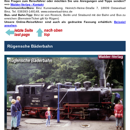
Ihre Fragen zum Reiseführer oder möchten Sie uns Anregungen und Tipps senden?
==>
Walder-Verlag - Kontakt
Tourismusinfos/Büro:
Binz Kurverwaltung, Heinrich-Heine-Straße 7, 18609 Ostseebad
Binz, Tel. 038393-148148, www.ostseebad-binz.de
Bus- und Bahn-Tipp:
Binz ist von Rostock, Berlin und Stralsund mit der Bahn und Bus zu
erreichen (BernsteinTicket gilt für Rügen)
Unsere Online-Reiseführer sind auch als gedruckte Fassung erhältlich:
Beispiel
ansehen
.
Rügensche Bäderbahn