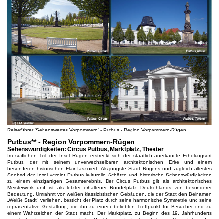
Reiseführer 'Sehenswertes Vorpommern' - Putbus - Region Vorpommern-Rügen
Putbus** - Region Vorpommern-Rügen
Sehenswürdigkeiten: Circus Putbus, Marktplatz, Theater
Im südlichen Teil der Insel Rügen erstreckt sich der staatlich anerkannte Erholungsort
Putbus, der mit seinem unverwechselbaren architektonischen Erbe und einem
besonderen historischen Flair fasziniert. Als jüngste Stadt Rügens und zugleich ältestes
Seebad der Insel vereint Putbus kulturelle Schätze und historische Sehenswürdigkeiten
zu einem einzigartigen Gesamterlebnis. Der Circus Putbus gilt als architektonisches
Meisterwerk und ist als letzter erhaltener Rondelplatz Deutschlands von besonderer
Bedeutung. Umrahmt von weißen klassizistischen Gebäuden, die der Stadt den Beinamen
„Weiße Stadt“ verliehen, besticht der Platz durch seine harmonische Symmetrie und seine
repräsentative Gestaltung, die ihn zu einem beliebten Treffpunkt für Besucher und zu
einem Wahrzeichen der Stadt macht. Der Marktplatz, zu Beginn des 19. Jahrhunderts