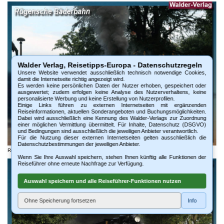
Walder Verlag, Reisetipps-Europa - Datenschutzregeln
Unsere Website verwendet ausschließlich technisch notwendige Cookies,
damit die Internetseite richtig angezeigt wird.
Es werden keine persönlichen Daten der Nutzer erhoben, gespeichert oder
ausgewertet; zudem erfolgen keine Analyse des Nutzerverhaltens, keine
personalisierte Werbung und keine Erstellung von Nutzerprofilen.
Einige Links führen zu externen Internetseiten mit ergänzenden
Reiseinformationen, aktuellen Sonderangeboten und Buchungsmöglichkeiten.
Dabei wird ausschließlich eine Kennung des Walder-Verlags zur Zuordnung
einer möglichen Vermittlung übermittelt. Für Inhalte, Datenschutz (DSGVO)
und Bedingungen sind ausschließlich die jeweiligen Anbieter verantwortlich.
Für die Nutzung dieser externen Internetseiten gelten ausschließlich die
Datenschutzbestimmungen der jeweiligen Anbieter.
Reiseführer Rügensche Bäderbahn
Wenn Sie Ihre Auswahl speichern, stehen Ihnen künftig alle Funktionen der
Reiseführer ohne erneute Nachfrage zur Verfügung.
Auswahl speichern und alle Reiseführer-Funktionen nutzen
Ohne Speicherung fortsetzen
Info