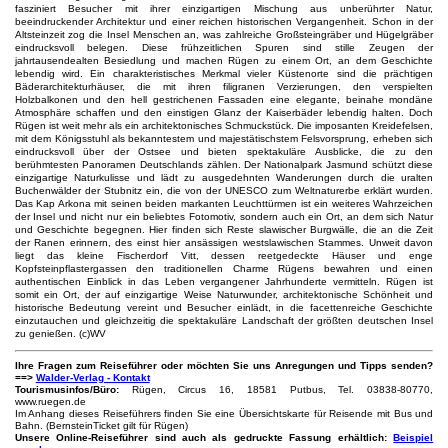
fasziniert Besucher mit ihrer einzigartigen Mischung aus unberührter Natur,
beeindruckender Architektur und einer reichen historischen Vergangenheit. Schon in der
Altsteinzeit zog die Insel Menschen an, was zahlreiche Großsteingräber und Hügelgräber
eindrucksvoll belegen. Diese frühzeitlichen Spuren sind stille Zeugen der
jahrtausendealten Besiedlung und machen Rügen zu einem Ort, an dem Geschichte
lebendig wird. Ein charakteristisches Merkmal vieler Küstenorte sind die prächtigen
Bäderarchitekturhäuser, die mit ihren filigranen Verzierungen, den verspielten
Holzbalkonen und den hell gestrichenen Fassaden eine elegante, beinahe mondäne
Atmosphäre schaffen und den einstigen Glanz der Kaiserbäder lebendig halten. Doch
Rügen ist weit mehr als ein architektonisches Schmuckstück. Die imposanten Kreidefelsen,
mit dem Königsstuhl als bekanntestem und majestätischstem Felsvorsprung, erheben sich
eindrucksvoll über der Ostsee und bieten spektakuläre Ausblicke, die zu den
berühmtesten Panoramen Deutschlands zählen. Der Nationalpark Jasmund schützt diese
einzigartige Naturkulisse und lädt zu ausgedehnten Wanderungen durch die uralten
Buchenwälder der Stubnitz ein, die von der UNESCO zum Weltnaturerbe erklärt wurden.
Das Kap Arkona mit seinen beiden markanten Leuchttürmen ist ein weiteres Wahrzeichen
der Insel und nicht nur ein beliebtes Fotomotiv, sondern auch ein Ort, an dem sich Natur
und Geschichte begegnen. Hier finden sich Reste slawischer Burgwälle, die an die Zeit
der Ranen erinnern, des einst hier ansässigen westslawischen Stammes. Unweit davon
liegt das kleine Fischerdorf Vitt, dessen reetgedeckte Häuser und enge
Kopfsteinpflastergassen den traditionellen Charme Rügens bewahren und einen
authentischen Einblick in das Leben vergangener Jahrhunderte vermitteln. Rügen ist
somit ein Ort, der auf einzigartige Weise Naturwunder, architektonische Schönheit und
historische Bedeutung vereint und Besucher einlädt, in die facettenreiche Geschichte
einzutauchen und gleichzeitig die spektakuläre Landschaft der größten deutschen Insel
zu genießen. (c)WV
Ihre Fragen zum Reiseführer oder möchten Sie uns Anregungen und Tipps senden?
==>
Walder-Verlag - Kontakt
Tourismusinfos/Büro:
Rügen, Circus 16, 18581 Putbus, Tel. 03838-80770,
www.ruegen.de
Im Anhang dieses Reiseführers finden Sie eine Übersichtskarte für Reisende mit Bus und
Bahn. (BernsteinTicket gilt für Rügen)
Unsere Online-Reiseführer sind auch als gedruckte Fassung erhältlich:
Beispiel