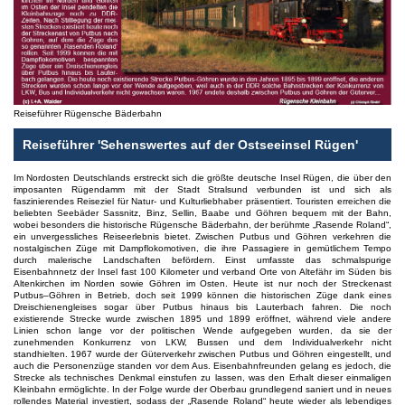
Reiseführer Rügensche Bäderbahn
Reiseführer 'Sehenswertes auf der Ostseeinsel Rügen'
Im Nordosten Deutschlands erstreckt sich die größte deutsche Insel Rügen, die über den
imposanten Rügendamm mit der Stadt Stralsund verbunden ist und sich als
faszinierendes Reiseziel für Natur- und Kulturliebhaber präsentiert. Touristen erreichen die
beliebten Seebäder Sassnitz, Binz, Sellin, Baabe und Göhren bequem mit der Bahn,
wobei besonders die historische Rügensche Bäderbahn, der berühmte „Rasende Roland“,
ein unvergessliches Reiseerlebnis bietet. Zwischen Putbus und Göhren verkehren die
nostalgischen Züge mit Dampflokomotiven, die ihre Passagiere in gemütlichem Tempo
durch malerische Landschaften befördern. Einst umfasste das schmalspurige
Eisenbahnnetz der Insel fast 100 Kilometer und verband Orte von Altefähr im Süden bis
Altenkirchen im Norden sowie Göhren im Osten. Heute ist nur noch der Streckenast
Putbus–Göhren in Betrieb, doch seit 1999 können die historischen Züge dank eines
Dreischienengleises sogar über Putbus hinaus bis Lauterbach fahren. Die noch
existierende Strecke wurde zwischen 1895 und 1899 eröffnet, während viele andere
Linien schon lange vor der politischen Wende aufgegeben wurden, da sie der
zunehmenden Konkurrenz von LKW, Bussen und dem Individualverkehr nicht
standhielten. 1967 wurde der Güterverkehr zwischen Putbus und Göhren eingestellt, und
auch die Personenzüge standen vor dem Aus. Eisenbahnfreunden gelang es jedoch, die
Strecke als technisches Denkmal einstufen zu lassen, was den Erhalt dieser einmaligen
Kleinbahn ermöglichte. In der Folge wurde der Oberbau grundlegend saniert und in neues
rollendes Material investiert, sodass der „Rasende Roland“ heute wieder als lebendiges