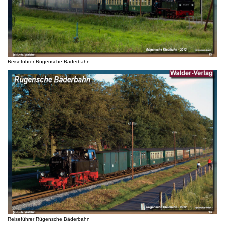
Reiseführer Rügensche Bäderbahn
Reiseführer Rügensche Bäderbahn