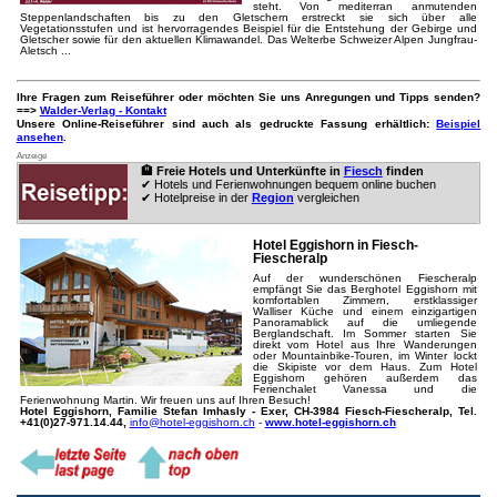
steht. Von mediterran anmutenden
Steppenlandschaften bis zu den Gletschern erstreckt sie sich über alle
Vegetationsstufen und ist hervorragendes Beispiel für die Entstehung der Gebirge und
Gletscher sowie für den aktuellen Klimawandel. Das Welterbe Schweizer Alpen Jungfrau-
Aletsch ...
Ihre Fragen zum Reiseführer oder möchten Sie uns Anregungen und Tipps senden?
==>
Walder-Verlag - Kontakt
Unsere Online-Reiseführer sind auch als gedruckte Fassung erhältlich:
Beispiel
ansehen
.
Anzeige
🏨 Freie Hotels und Unterkünfte in
Fiesch
finden
✔ Hotels und Ferienwohnungen bequem online buchen
✔ Hotelpreise in der
Region
vergleichen
Hotel Eggishorn in Fiesch-
Fiescheralp
Auf der wunderschönen Fiescheralp
empfängt Sie das Berghotel Eggishorn mit
komfortablen Zimmern, erstklassiger
Walliser Küche und einem einzigartigen
Panoramablick auf die umliegende
Berglandschaft. Im Sommer starten Sie
direkt vom Hotel aus Ihre Wanderungen
oder Mountainbike-Touren, im Winter lockt
die Skipiste vor dem Haus. Zum Hotel
Eggishorn gehören außerdem das
Ferienchalet Vanessa und die
Ferienwohnung Martin. Wir freuen uns auf Ihren Besuch!
Hotel Eggishorn, Familie Stefan Imhasly - Exer, CH-3984 Fiesch-Fiescheralp, Tel.
+41(0)27-971.14.44,
info@hotel-eggishorn.ch
-
www.hotel-eggishorn.ch