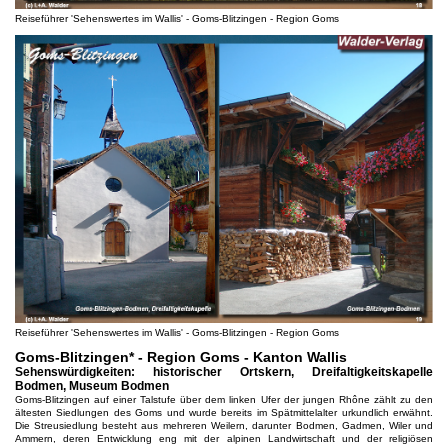
Reiseführer 'Sehenswertes im Wallis' - Goms-Blitzingen - Region Goms
Reiseführer 'Sehenswertes im Wallis' - Goms-Blitzingen - Region Goms
Goms-Blitzingen* - Region Goms - Kanton Wallis
Sehenswürdigkeiten: historischer Ortskern, Dreifaltigkeitskapelle
Bodmen, Museum Bodmen
Goms-Blitzingen auf einer Talstufe über dem linken Ufer der jungen Rhône zählt zu den
ältesten Siedlungen des Goms und wurde bereits im Spätmittelalter urkundlich erwähnt.
Die Streusiedlung besteht aus mehreren Weilern, darunter Bodmen, Gadmen, Wiler und
Ammern, deren Entwicklung eng mit der alpinen Landwirtschaft und der religiösen