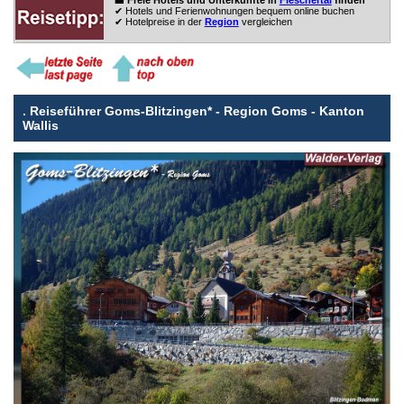
🏨 Freie Hotels und Unterkünfte in
Fieschertal
finden
✔ Hotels und Ferienwohnungen bequem online buchen
✔ Hotelpreise in der
Region
vergleichen
.
Reiseführer Goms-Blitzingen* - Region Goms - Kanton
Wallis