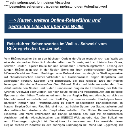
** sehr sehenswert, lohnt einen Abstecher
*** besonders sehenswert, ist einen mehrstündigen Aufenthalt wert
==> Karten, weitere Online-Reiseführer und
gedruckte Literatur über das Wallis
Reiseführer 'Sehenswertes im Wallis - Schweiz' vom
Rhônegletscher bis Zermatt
Vom Rhônegletscher bis zu den höchsten Gipfeln der Alpen erstreckt sich das Wallis als
eine der eindrucksvollsten Kulturlandschaften der Schweiz, reich an historischen Orten,
sakralen Bauten, alpiner Baukultur und naturnahen Erschließungsformen. Entlang der
jungen Rhône zeigt sich in der Region Goms mit ihren traditionsreichen Dörfern wie
Münster-Geschinen, Ernen, Reckingen oder Bellwald eine ursprüngliche Siedlungsstruktur
mit charakteristischen Lärchenholzbauten auf Trockenmauern, engen Dorfplätzen und
zahlreichen Kirchen, Kapellen und Bildstöcken, die das religiöse Erbe der Region
bezeugen. Historische Passstraßen über Grimsel, Furka und Nufenen verbanden über
Jahrhunderte den Norden und Süden Europas und prägten die Entwicklung der Orte wie
Ulrichen, Oberwald oder Gletsch, wo noch heute Hotels und Verkehrsbauten aus der Belle
Époque an den frühen Tourismus erinnern. In der Region Brig und Aletsch, wo sich das
Rhônetal weitet, entwickelte sich die Stadt Brig mit dem imposanten Stockalperschloss,
barocken Kirchen und Patrizierhäusern zu einem bedeutenden Handelszentrum. In
Naters, Simplon-Dorf und Ried-Brig sind noch zahlreiche Spuren der Saumpfadkultur und
des militärischen Ausbaus der Simplonlinie erhalten. Die Dörfer Betten-Bettmeralp,
Riederalp und Mörel erschließen die Hänge oberhalb des Tals mit eindrucksvollen
Ausblicken auf den Aletschgletscher, das UNESCO-Weltnaturerbe, das über Seilbahnen
und Höhenwege zugänglich ist. Die alpinen Hochterrassen und Lärchenwälder dieser
Region stehen im Kontrast zu den sonnigen Südhängen bei Mund und Eggerberg mit