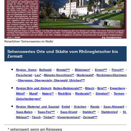
Reiseführer 'Sehenswertes im Wallis'
Sehenswertes Orte und Städte vom Rhônegletscher bis
Zermatt
Region Goms
:
Bellwald
-
Binntal***
-
Blitzingen*
-
Ernen***
-
Fiesch**
-
Fieschertal
-
Lax*
-
Münster-Geschinen**
-
Niederwald*
-
Reckingen-Gluringen
-
Obergoms: Obergesteln, Oberwald, Ulrichen***
Region Brig und Aletsch
:
Betten-Bettmeralp***
-
Bitsch
-
Brig***
-
Eggerberg
-
Mörel*
-
Mund*
-
Naters**
-
Ried-Brig
-
Riederalp**
-
Simplon**
-
Termen
-
Zwischenbergen*
Region Mattertal und Saastal
:
Embd
-
Grächen
-
Randa
-
Saas-Almagell
-
Saas-Balen
-
Saas-Fee***
-
Saas-Grund
-
Stalden**
-
Staldenried
-
St.
Niklaus**
-
Täsch
-
Törbel**
-
Visperterminen*
-
Zermatt***
* sehenswert, wenn am Reiseweg