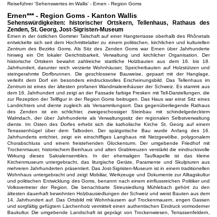
Reiseführer 'Sehenswertes im Wallis' - Ernen - Region Goms
Ernen*** - Region Goms - Kanton Wallis
Sehenswürdigkeiten: historischer Ortskern, Tellenhaus, Rathaus des
Zenden, St. Georg, Jost-Sigristen-Museum
Ernen in der östlichen Gommer Talschaft auf einer Hangterrasse oberhalb des Rhônetals
entwickelte sich seit dem Hochmittelalter zu einem politischen, kirchlichen und kulturellen
Zentrum des Bezirks Goms. Als Sitz des Zenden Goms war Ernen über Jahrhunderte
hinweg ein Ort lokaler Gerichtsbarkeit, Verwaltung und kirchlicher Organisation. Der
historische Ortskern bewahrt zahlreiche stattliche Holzbauten aus dem 16. bis 18.
Jahrhundert, darunter reich verzierte Wohnhäuser, Speicherbauten auf Holzstützen und
steingerahmte Dorfbrunnen. Die geschlossene Bauweise, gepaart mit der Hanglage,
verleiht dem Dorf ein besonders eindrucksvolles Erscheinungsbild. Das Tellenhaus im
Zentrum ist eines der ältesten profanen Wandmalereihäuser der Schweiz. Es stammt aus
dem 16. Jahrhundert und zeigt an der Fassade farbige Fresken mit Tell-Darstellungen, die
zur Rezeption der Tellfigur in der Region Goms beitrugen. Das Haus war einst Sitz eines
Landrichters und diente zugleich als Versammlungsort. Das gegenüberliegende Rathaus
des Zenden ist ein schlichter, zweigeschossiger Steinbau mit schindelgedecktem
Walmdach, der über Jahrhunderte als Verwaltungssitz der regionalen Selbstverwaltung
diente. Im Osten des Dorfes erhebt sich die katholische Kirche St. Georg auf einem
Terrassenhügel über dem Talboden. Der spätgotische Bau wurde Anfang des 16.
Jahrhunderts errichtet, zeigt ein einschiffiges Langhaus mit Netzgewölbe, polygonalem
Chorabschluss und einem freistehenden Glockenturm. Der umgebende Friedhof mit
Trockenmauer, historischem Beinhaus und alten Grabkreuzen verstärkt die eindrucksvolle
Wirkung dieses Sakralensembles. In der ehemaligen Taufkapelle ist das kleine
Kirchenmuseum untergebracht, das liturgische Geräte, Paramente und Skulpturen aus
mehreren Jahrhunderten präsentiert. Das Jost-Sigristen-Museum ist in einem traditionellen
Wohnhaus untergebracht und zeigt Mobiliar, Werkzeuge und Dokumente zur Alltagskultur
und politischen Entwicklung des Goms, benannt nach einem einflussreichen Politiker und
Volksvertreter der Region. Die benachbarte Streusiedlung Mühlebach gehört zu den
ältesten dauerhaft bewohnten Holzbausiedlungen der Schweiz und weist Bauten aus dem
14. Jahrhundert auf. Das Ortsbild mit Wohnhäusern auf Trockenmauern, engen Gassen
und sorgfältig gefügtem Lärchenholz vermittelt einen authentischen Eindruck vormoderner
Baukultur. Die umgebende Landschaft ist geprägt von Trockenwiesen, Terrassenfeldern,