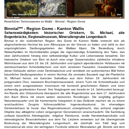
Reiseführer 'Sehenswertes im Wallis' - Binntal - Region Goms
Binntal*** - Region Goms - Kanton Wallis
Sehenswürdigkeiten: historischer Ortskern, St. Michael, alte
Bogenbrücke, Regionalmuseum, Mineraliengrube Lengenbach
Binntal in der südöstlichen Region des Goms im Kanton Wallis erstreckt sich als
abgeschiedenes Hochtal bis zum Albrunpass an der Grenze zu Italien und zählt zu den
ursprünglichsten Siedlungsgebieten der Walliser Alpen. Die Besiedlung durch
Walserfamilien im Hochmittelalter prägte die eigenständige Entwicklung des Tales, das
über Jahrhunderte hinweg eine selbstständige Kultur- und Lebensweise bewahrte. Der
historische Ortskern von Binn ist durch eine enge Gassenstruktur, zahlreiche erhaltene
Wohnhäuser aus dem 16. bis 18. Jahrhundert und typisch alpenländische Holzbauten mit
steinbeschwerten Schindeldächern und reich verzierten Fassaden charakterisiert. Viele
dieser Gebäude stehen unter Denkmalschutz und vermitteln ein authentisches Bild früher
bäuerlicher Siedlungsstruktur in einem Hochtal. Als zentrales Bauwerk ragt die Pfarrkirche
St. Michael hervor, ein barocker Sakralbau aus dem frühen 18. Jahrhundert mit
polygonalem Chor, massivem Bruchsteinmauerwerk, einem Turm mit Schindelhaube und
einem reich ausgestatteten Innenraum mit kunstvoll geschnitzten Altären und einer
aufwendig gearbeiteten Kanzel. Ihre Vorgängerin war bereits im 14. Jahrhundert bezeugt.
Am Rande des Ortszentrums überspannt die alte Bogenbrücke aus dem 17. Jahrhundert
den Bach Binna mit einem weiten steinernen Rundbogen. Die sorgfältig gefügten
Natursteinquader und die harmonische Integration in das Gelände machen sie zu einem
anschaulichen Zeugnis frühneuzeitlicher Ingenieurbaukunst. Im ehemaligen
Gemeindehaus ist heute das Regionalmuseum untergebracht, das anhand originaler
Objekte das alltägliche Leben vergangener Generationen veranschaulicht. Die Sammlung
umfasst bäuerliche Arbeitsgeräte, religiöse Kleinkunst, textile Handwerksprodukte und
mineralogische Besonderheiten aus dem Tal. Letztere verweisen auf die überregionale
Bedeutung der Mineraliengrube Lengenbach, die oberhalb von Fäld liegt und
international als einer der wichtigsten Fundorte seltener Mineralarten gilt. Bereits seit dem