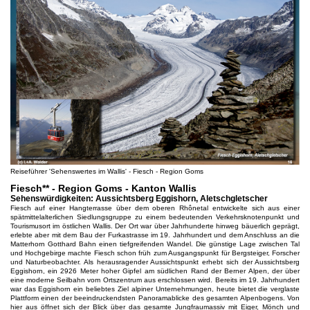
Reiseführer 'Sehenswertes im Wallis' - Fiesch - Region Goms
Fiesch** - Region Goms - Kanton Wallis
Sehenswürdigkeiten: Aussichtsberg Eggishorn, Aletschgletscher
Fiesch auf einer Hangterrasse über dem oberen Rhônetal entwickelte sich aus einer
spätmittelalterlichen Siedlungsgruppe zu einem bedeutenden Verkehrsknotenpunkt und
Tourismusort im östlichen Wallis. Der Ort war über Jahrhunderte hinweg bäuerlich geprägt,
erlebte aber mit dem Bau der Furkastrasse im 19. Jahrhundert und dem Anschluss an die
Matterhorn Gotthard Bahn einen tiefgreifenden Wandel. Die günstige Lage zwischen Tal
und Hochgebirge machte Fiesch schon früh zum Ausgangspunkt für Bergsteiger, Forscher
und Naturbeobachter. Als herausragender Aussichtspunkt erhebt sich der Aussichtsberg
Eggishorn, ein 2926 Meter hoher Gipfel am südlichen Rand der Berner Alpen, der über
eine moderne Seilbahn vom Ortszentrum aus erschlossen wird. Bereits im 19. Jahrhundert
war das Eggishorn ein beliebtes Ziel alpiner Unternehmungen, heute bietet die verglaste
Plattform einen der beeindruckendsten Panoramablicke des gesamten Alpenbogens. Von
hier aus öffnet sich der Blick über das gesamte Jungfraumassiv mit Eiger, Mönch und