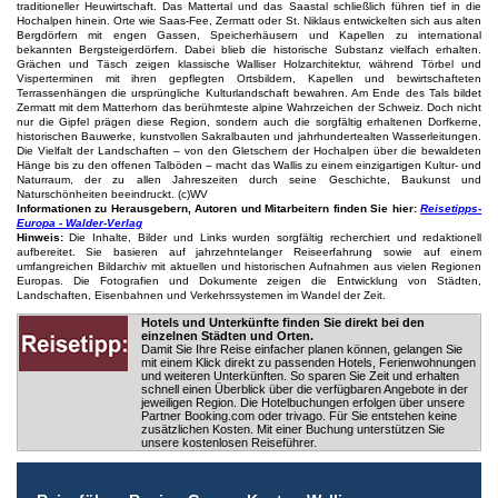
traditioneller Heuwirtschaft. Das Mattertal und das Saastal schließlich führen tief in die
Hochalpen hinein. Orte wie Saas-Fee, Zermatt oder St. Niklaus entwickelten sich aus alten
Bergdörfern mit engen Gassen, Speicherhäusern und Kapellen zu international
bekannten Bergsteigerdörfern. Dabei blieb die historische Substanz vielfach erhalten.
Grächen und Täsch zeigen klassische Walliser Holzarchitektur, während Törbel und
Visperterminen mit ihren gepflegten Ortsbildern, Kapellen und bewirtschafteten
Terrassenhängen die ursprüngliche Kulturlandschaft bewahren. Am Ende des Tals bildet
Zermatt mit dem Matterhorn das berühmteste alpine Wahrzeichen der Schweiz. Doch nicht
nur die Gipfel prägen diese Region, sondern auch die sorgfältig erhaltenen Dorfkerne,
historischen Bauwerke, kunstvollen Sakralbauten und jahrhundertealten Wasserleitungen.
Die Vielfalt der Landschaften – von den Gletschern der Hochalpen über die bewaldeten
Hänge bis zu den offenen Talböden – macht das Wallis zu einem einzigartigen Kultur- und
Naturraum, der zu allen Jahreszeiten durch seine Geschichte, Baukunst und
Naturschönheiten beeindruckt. (c)WV
Informationen zu Herausgebern, Autoren und Mitarbeitern finden Sie hier:
Reisetipps-
Europa - Walder-Verlag
Hinweis:
Die Inhalte, Bilder und Links wurden sorgfältig recherchiert und redaktionell
aufbereitet. Sie basieren auf jahrzehntelanger Reiseerfahrung sowie auf einem
umfangreichen Bildarchiv mit aktuellen und historischen Aufnahmen aus vielen Regionen
Europas. Die Fotografien und Dokumente zeigen die Entwicklung von Städten,
Landschaften, Eisenbahnen und Verkehrssystemen im Wandel der Zeit.
Hotels und Unterkünfte finden Sie direkt bei den
einzelnen Städten und Orten.
Damit Sie Ihre Reise einfacher planen können, gelangen Sie
mit einem Klick direkt zu passenden Hotels, Ferienwohnungen
und weiteren Unterkünften. So sparen Sie Zeit und erhalten
schnell einen Überblick über die verfügbaren Angebote in der
jeweiligen Region. Die Hotelbuchungen erfolgen über unsere
Partner Booking.com oder trivago. Für Sie entstehen keine
zusätzlichen Kosten. Mit einer Buchung unterstützen Sie
unsere kostenlosen Reiseführer.