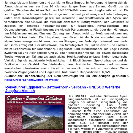
Jungfrau bis zum Matterhorn und zur Monte-Rosa-Gruppe. Im Vordergrund breitet sich der
Aletschgletscher aus, ein über 20 Kilometer langer Strom aus Eis und Geröll, der als
größter Gletscher der Alpen Teil des UNESCO-Weltnaturerbes Jungfrau-Aletsch ist. Die
vom Eggishorn sichtbare Gletscherzunge und die weit geschwungene Gletscherbiegung
unter dem Konkordiaplatz gelten als ikonische Landschaftsformen der Alpen und
verdeutlichen eindrucksvoll die Wirkkraft eiszeitlicher Naturgewalten. Der Gletscher ist
zugleich ein zentrales Forschungsgebiet für Glaziologie, Klimageschichte und
Geomorphologie. In Fiesch beginnt die Aletsch-Panoramaroute, die über den Höhenweg
am Märjelensee entlangführt und Zugang zum Aletschwald, zu Moränenstrukturen und
Gletscherblicken bietet. Die Umgebung von Fiesch ist durch ein ausgedehntes Netz
alpiner Wanderwege erschlossen, das den Übergang zur Riederalp, Bettmeralp und weiter
ins Goms ermöglicht. Der Aletschwald, ein Schutzgebiet mit uralten Arven und Lärchen,
bietet Lebensraum für Tannenhäher, Ringdrossel und Kreuzschnabel. Die Lage Fieschs
zwischen Tal und Hochgebirge führt zu einer klimatischen Vielfalt, die sowohl mediterrane
Trockenwiesen am Talhang als auch alpine Hochlagenflora umfasst. Neben botanischer
Vielfalt prägt die traditionelle Holzarchitektur mit Blockhäusern, Speicherbauten und der
Dorfkirche das Ortsbild. Die Verbindung aus historischer Struktur und moderner
touristischer Infrastruktur macht Fiesch zu einem Ort, der sich in besonderer Weise
zwischen Vergangenheit und Gegenwart, Natur und Kultur positioniert. (c)WV
Ausführliche Beschreibung der Sehenswürdigkeiten im 200-seitigen gedruckten
Reiseführer 'Sehenswertes im Wallis'
Reiseführer Eggishorn - Bettmerhorn - Seilbahn - UNESCO Welterbe
Jungfrau-Aletsch
Das UNESCO Welterbe Schweizer Alpen
Jungfrau-Aletsch ist ein einzigartiges
Zeugnis der alpinen Gebirgsbildung von
globaler Bedeutung. Das größte
zusammenhängende Gletschermassiv
Eurasiens formt diese Landschaft von
herausragender Schönheit und Vielfalt. Der
Lebensraum zeichnet sich durch
imponierende ökologische und kulturelle
Werte aus. Sie umfasst eine der
spektakulärsten Hochgebirgslandschaften
der Welt, welche in dynamischer Symbiose
mit der umgebenden Kulturlandschaft