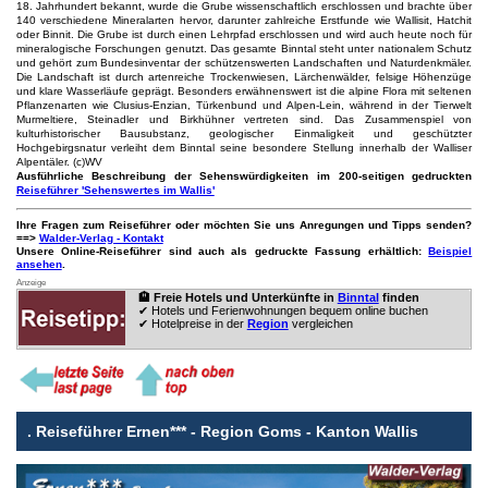
18. Jahrhundert bekannt, wurde die Grube wissenschaftlich erschlossen und brachte über
140 verschiedene Mineralarten hervor, darunter zahlreiche Erstfunde wie Wallisit, Hatchit
oder Binnit. Die Grube ist durch einen Lehrpfad erschlossen und wird auch heute noch für
mineralogische Forschungen genutzt. Das gesamte Binntal steht unter nationalem Schutz
und gehört zum Bundesinventar der schützenswerten Landschaften und Naturdenkmäler.
Die Landschaft ist durch artenreiche Trockenwiesen, Lärchenwälder, felsige Höhenzüge
und klare Wasserläufe geprägt. Besonders erwähnenswert ist die alpine Flora mit seltenen
Pflanzenarten wie Clusius-Enzian, Türkenbund und Alpen-Lein, während in der Tierwelt
Murmeltiere, Steinadler und Birkhühner vertreten sind. Das Zusammenspiel von
kulturhistorischer Bausubstanz, geologischer Einmaligkeit und geschützter
Hochgebirgsnatur verleiht dem Binntal seine besondere Stellung innerhalb der Walliser
Alpentäler. (c)WV
Ausführliche Beschreibung der Sehenswürdigkeiten im 200-seitigen gedruckten
Reiseführer 'Sehenswertes im Wallis'
Ihre Fragen zum Reiseführer oder möchten Sie uns Anregungen und Tipps senden?
==>
Walder-Verlag - Kontakt
Unsere Online-Reiseführer sind auch als gedruckte Fassung erhältlich:
Beispiel
ansehen
.
Anzeige
🏨 Freie Hotels und Unterkünfte in
Binntal
finden
✔ Hotels und Ferienwohnungen bequem online buchen
✔ Hotelpreise in der
Region
vergleichen
.
Reiseführer Ernen*** - Region Goms - Kanton Wallis