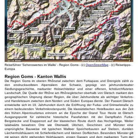
Reiseführer 'Sehenswertes im Wallis' - Region Goms - (c)
OpenStreetMap
- (c) Reisetipps-
Europa
Region Goms - Kanton Wallis
Die Region Goms im oberen Rhônetal zwischen dem Furkapass und Grengiols zählt zu
den eindrucksvollsten Alpentälern der Schweiz, geprägt von jahrhundertealter
Siedlungsgeschichte, markanter Holzarchitektur und einer offenen, lichtdurchfluteten
Landschaft. Die Quelle der Rhône am Rhônegletscher oberhalb von Gletsch markiert den
geographischen Ursprung dieser Region, die über Jahrhunderte als wichtiger Verkehrs-
und Handelsraum zwischen dem Norden und Süden Europas diente. Der Passort Gletsch
entwickelte sich im 19. Jahrhundert durch die Eröffnung der Furka- und Grimselstraße zu
einem bedeutenden Verkehrsknotenpunkt. Die klassizistischen Hotelbauten aus der Zeit
des frühen Alpentourismus erinnern an die Epoche der Grand Tour. Heute ist Gletsch
Ausgangspunkt für zahlreiche historische Passfahrten mit der Dampfbahn Furka-
Bergstrecke und Etappenort auf der klassischen Route durch das Hochgebirge. Weiter
talabwärts bewahren Orte wie Oberwald, Ulrichen, Geschinen und Münster eine
ursprüngliche Bauweise mit typischen Walliser Speicherbauten auf Stelzen, dunklen
Lärchenholzhäusern mit Schieferdächern und kleinen Dorfkirchen. Besonders Münster gilt
mit seinen dicht stehenden Holzhäusern, engen Gassen und dem markanten Turm der