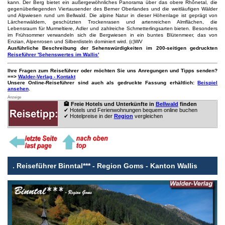
kann. Der Berg bietet ein außergewöhnliches Panorama über das obere Rhônetal, die
gegenüberliegenden Viertausender des Berner Oberlandes und die weitläufigen Wälder
und Alpwiesen rund um Bellwald. Die alpine Natur in dieser Höhenlage ist geprägt von
Lärchenwäldern, geschützten Trockenrasen und artenreichen Almflächen, die
Lebensraum für Murmeltiere, Adler und zahlreiche Schmetterlingsarten bieten. Besonders
im Frühsommer verwandeln sich die Bergwiesen in ein buntes Blütenmeer, das von
Enzian, Alpenrosen und Silberdisteln dominiert wird. (c)WV
Ausführliche Beschreibung der Sehenswürdigkeiten im 200-seitigen gedruckten
Reiseführer 'Sehenswertes im Wallis'
Ihre Fragen zum Reiseführer oder möchten Sie uns Anregungen und Tipps senden?
==>
Walder-Verlag - Kontakt
Unsere Online-Reiseführer sind auch als gedruckte Fassung erhältlich:
Beispiel
ansehen
.
Anzeige
🏨 Freie Hotels und Unterkünfte in
Bellwald
finden
✔ Hotels und Ferienwohnungen bequem online buchen
✔ Hotelpreise in der
Region
vergleichen
.
Reiseführer Binntal*** - Region Goms - Kanton Wallis