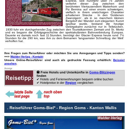
Express. Seit nunmehr über 75 Jahren
verkehrt dieser Zug zwischen den
berühmten Viertausendern Matterhorn und
Piz Bernina auf einer enorm schwierigen,
vielfach in ihrem urwüchsigen Charakter
erhaltenen Strecke . In den 'Goldenen
Zwanzigern', als in so manchem kleinen
Bergdorf der Wandel zum eleganten Kurort
spürbar wurde, bestand die heutige
Gebirgsbahn zunächst nur in Teilstücken.
1930 fuhr ein durchgehender Zug zwischen den Touristikzentren Zermatt und St. Moritz
und es begann die Erfolgsgeschichte der spektakulärsten Bahnverbindung Europas.
Dauerte es damals noch fast 11 Stunden, benötigt der Glacier Express heute rund 7½
Stunden für die 290 km, was ihm zu dem Beinamen 'langsamster Schnellzug der Welt'
verholfen hat.
Ihre Fragen zum Reiseführer oder möchten Sie uns Anregungen und Tipps senden?
==>
Walder-Verlag - Kontakt
Unsere Online-Reiseführer sind auch als gedruckte Fassung erhältlich:
Beispiel
ansehen
.
Anzeige
🏨 Freie Hotels und Unterkünfte in
Goms-Blitzingen
finden
✔ Hotels und Ferienwohnungen bequem online buchen
✔ Hotelpreise in der
Region
vergleichen
.
Reiseführer Goms-Biel* - Region Goms - Kanton Wallis