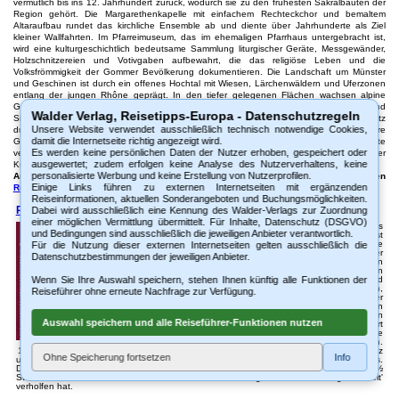
vermutlich bis ins 12. Jahrhundert zurück, wodurch sie zu den frühesten Sakralbauten der
Region gehört. Die Margarethenkapelle mit einfachem Rechteckchor und bemaltem
Altaraufbau rundet das kirchliche Ensemble ab und diente über Jahrhunderte als Ziel
kleiner Wallfahrten. Im Pfarreimuseum, das im ehemaligen Pfarrhaus untergebracht ist,
wird eine kulturgeschichtlich bedeutsame Sammlung liturgischer Geräte, Messgewänder,
Holzschnitzereien und Votivgaben aufbewahrt, die das religiöse Leben und die
Volksfrömmigkeit der Gommer Bevölkerung dokumentieren. Die Landschaft um Münster
und Geschinen ist durch ein offenes Hochtal mit Wiesen, Lärchenwäldern und Uferzonen
entlang der jungen Rhône geprägt. In den tiefer gelegenen Flächen wachsen alpine
Gräser, Trollblumen und Arnika, während in höheren Lagen Enziane, Bergaster und
Walder Verlag, Reisetipps-Europa - Datenschutzregeln
Silberdisteln anzutreffen sind. Die Region ist von einem engmaschigen Wanderwegenetz
Unsere Website verwendet ausschließlich technisch notwendige Cookies,
durchzogen und im Winter Teil des weit bekannten Langlaufzentrums Goms. Die klare
damit die Internetseite richtig angezeigt wird.
Gliederung der Dörfer, ihre architektonische Geschlossenheit und die naturräumliche Weite
Es werden keine persönlichen Daten der Nutzer erhoben, gespeichert oder
verleihen Goms-Münster-Geschinen eine besondere Stellung unter den Gommer
ausgewertet; zudem erfolgen keine Analyse des Nutzerverhaltens, keine
Kulturdörfern. (c)WV
personalisierte Werbung und keine Erstellung von Nutzerprofilen.
Ausführliche Beschreibung der Sehenswürdigkeiten im 200-seitigen gedruckten
Einige Links führen zu externen Internetseiten mit ergänzenden
Reiseführer 'Sehenswertes im Wallis'
Reiseinformationen, aktuellen Sonderangeboten und Buchungsmöglichkeiten.
Reiseführer-Bahnreiseführer 'Glacier Express'
Dabei wird ausschließlich eine Kennung des Walder-Verlags zur Zuordnung
einer möglichen Vermittlung übermittelt. Für Inhalte, Datenschutz (DSGVO)
Zu Recht genießt er den Ruf als
und Bedingungen sind ausschließlich die jeweiligen Anbieter verantwortlich.
'langsamster Schnellzug der Welt', doch ist
er gleichermaßen für seine einzigartige
Für die Nutzung dieser externen Internetseiten gelten ausschließlich die
Streckenführung berühmt - der Glacier
Datenschutzbestimmungen der jeweiligen Anbieter.
Express. Seit nunmehr über 75 Jahren
verkehrt dieser Zug zwischen den
berühmten Viertausendern Matterhorn und
Wenn Sie Ihre Auswahl speichern, stehen Ihnen künftig alle Funktionen der
Piz Bernina auf einer enorm schwierigen,
Reiseführer ohne erneute Nachfrage zur Verfügung.
vielfach in ihrem urwüchsigen Charakter
erhaltenen Strecke . In den 'Goldenen
Zwanzigern', als in so manchem kleinen
Auswahl speichern und alle Reiseführer-Funktionen nutzen
Bergdorf der Wandel zum eleganten Kurort
spürbar wurde, bestand die heutige
Gebirgsbahn zunächst nur in Teilstücken.
1930 fuhr ein durchgehender Zug zwischen den Touristikzentren Zermatt und St. Moritz
Ohne Speicherung fortsetzen
Info
und es begann die Erfolgsgeschichte der spektakulärsten Bahnverbindung Europas.
Dauerte es damals noch fast 11 Stunden, benötigt der Glacier Express heute rund 7½
Stunden für die 290 km, was ihm zu dem Beinamen 'langsamster Schnellzug der Welt'
verholfen hat.