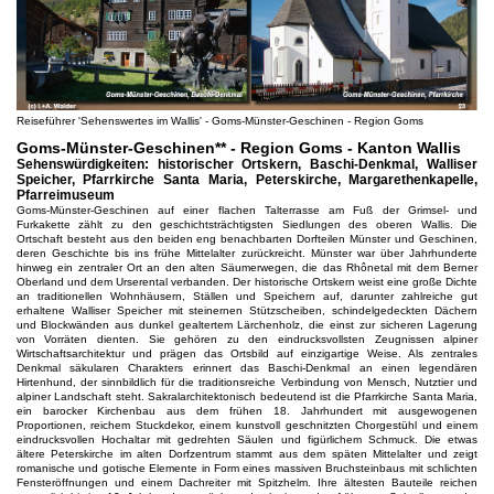
Reiseführer 'Sehenswertes im Wallis' - Goms-Münster-Geschinen - Region Goms
Goms-Münster-Geschinen** - Region Goms - Kanton Wallis
Sehenswürdigkeiten: historischer Ortskern, Baschi-Denkmal, Walliser
Speicher, Pfarrkirche Santa Maria, Peterskirche, Margarethenkapelle,
Pfarreimuseum
Goms-Münster-Geschinen auf einer flachen Talterrasse am Fuß der Grimsel- und
Furkakette zählt zu den geschichtsträchtigsten Siedlungen des oberen Wallis. Die
Ortschaft besteht aus den beiden eng benachbarten Dorfteilen Münster und Geschinen,
deren Geschichte bis ins frühe Mittelalter zurückreicht. Münster war über Jahrhunderte
hinweg ein zentraler Ort an den alten Säumerwegen, die das Rhônetal mit dem Berner
Oberland und dem Urserental verbanden. Der historische Ortskern weist eine große Dichte
an traditionellen Wohnhäusern, Ställen und Speichern auf, darunter zahlreiche gut
erhaltene Walliser Speicher mit steinernen Stützscheiben, schindelgedeckten Dächern
und Blockwänden aus dunkel gealtertem Lärchenholz, die einst zur sicheren Lagerung
von Vorräten dienten. Sie gehören zu den eindrucksvollsten Zeugnissen alpiner
Wirtschaftsarchitektur und prägen das Ortsbild auf einzigartige Weise. Als zentrales
Denkmal säkularen Charakters erinnert das Baschi-Denkmal an einen legendären
Hirtenhund, der sinnbildlich für die traditionsreiche Verbindung von Mensch, Nutztier und
alpiner Landschaft steht. Sakralarchitektonisch bedeutend ist die Pfarrkirche Santa Maria,
ein barocker Kirchenbau aus dem frühen 18. Jahrhundert mit ausgewogenen
Proportionen, reichem Stuckdekor, einem kunstvoll geschnitzten Chorgestühl und einem
eindrucksvollen Hochaltar mit gedrehten Säulen und figürlichem Schmuck. Die etwas
ältere Peterskirche im alten Dorfzentrum stammt aus dem späten Mittelalter und zeigt
romanische und gotische Elemente in Form eines massiven Bruchsteinbaus mit schlichten
Fensteröffnungen und einem Dachreiter mit Spitzhelm. Ihre ältesten Bauteile reichen