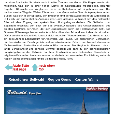
barocken Pfarrkirche St. Maria als kulturelles Zentrum des Goms. Die Region wurde früh
missioniert, was sich in einer hohen Dichte an Sakralbauten widerspiegelt, darunter
Kapellen, Bildstöcke und Wegkreuze, die in die Kulturlandschaft eingebunden sind. Der
traditionsreiche Weg der Walser führte durch das Goms weiter über die Alpenpässe in den
Süden, was sich in der Sprache, den Bräuchen und der Bauweise bis heute widerspiegelt.
In Fiesch, am südwestlichen Ausgang des Goms gelegen, verbindet sich das historische
Erbe mit dem Zugang zur spektakulären Hochgebirgslandschaft. Die Seilbahn zum
Eggishorn erschließt den Blick auf das UNESCO-Welterbe des Aletschgletschers, des
größten Eisstroms der Alpen, der sich eindrucksvoll durch die Felslandschaft zieht. Die
Gommer Höhenwege bieten weite Ausblicke über das Tal und verbinden die einzelnen
Dörfer zu einem kulturell wie landschaftlich reizvollen Wandererlebnis. Das Goms ist auch
ein bedeutender Lebensraum für Alpenflora und Fauna. Die artenreichen Bergwiesen,
Lärchenwälder und Feuchtgebiete stehen teilweise unter Schutz und bieten Lebensraum
für Murmeltiere, Steinadler und seltene Pflanzenarten. Die Region ist klimatisch durch
lange Schneewinter und sonnige Sommer geprägt und zählt zu den schneesichersten
Langlaufgebieten der Schweiz. In ihrer Kombination aus historischer Bausubstanz,
religiösem Kulturerbe, beeindruckender Landschaft und naturnaher Erschließung steht die
Region Goms exemplarisch für die Vielfalt des Wallis. (c)WV
.
Reiseführer Bellwald - Region Goms - Kanton Wallis