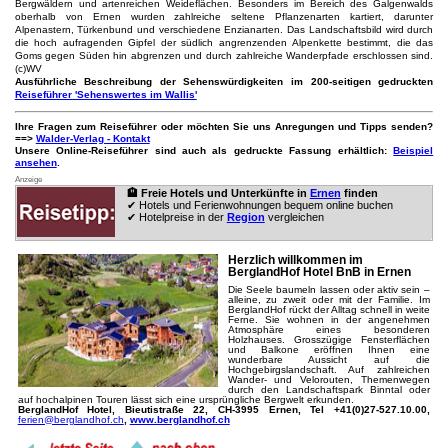
Bergwäldern und artenreichen Weideflächen. Besonders im Bereich des Galgenwalds
oberhalb von Ernen wurden zahlreiche seltene Pflanzenarten kartiert, darunter
Alpenastern, Türkenbund und verschiedene Enzianarten. Das Landschaftsbild wird durch
die hoch aufragenden Gipfel der südlich angrenzenden Alpenkette bestimmt, die das
Goms gegen Süden hin abgrenzen und durch zahlreiche Wanderpfade erschlossen sind.
(c)WV
Ausführliche Beschreibung der Sehenswürdigkeiten im 200-seitigen gedruckten
Reiseführer 'Sehenswertes im Wallis'
Ihre Fragen zum Reiseführer oder möchten Sie uns Anregungen und Tipps senden?
==>
Walder-Verlag - Kontakt
Unsere Online-Reiseführer sind auch als gedruckte Fassung erhältlich:
Beispiel
ansehen
.
Anzeige
🏨 Freie Hotels und Unterkünfte in
Ernen
finden
✔ Hotels und Ferienwohnungen bequem online buchen
✔ Hotelpreise in der
Region
vergleichen
Herzlich willkommen im
BerglandHof Hotel BnB in Ernen
Die Seele baumeln lassen oder aktiv sein –
alleine, zu zweit oder mit der Familie. Im
BerglandHof rückt der Alltag schnell in weite
Ferne. Sie wohnen in der angenehmen
Atmosphäre eines besonderen
Holzhauses. Grosszügige Fensterflächen
und Balkone eröffnen Ihnen eine
wunderbare Aussicht auf die
Hochgebirgslandschaft. Auf zahlreichen
Wander- und Velorouten, Themenwegen
durch den Landschaftspark Binntal oder
auf hochalpinen Touren lässt sich eine ursprüngliche Bergwelt erkunden.
BerglandHof Hotel, Bieutistraße 22, CH-3995 Ernen, Tel +41(0)27-527.10.00,
ferien@berglandhof.ch
,
www.berglandhof.ch