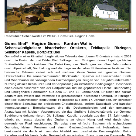
Reiseführer 'Sehenswertes im Wallis' - Goms-Biel - Region Goms
Goms-Biel* - Region Goms - Kanton Wallis
Sehenswürdigkeiten: historischer Ortskern, Feldkapelle Ritzingen,
Selkinger Kapelle, Dorfplatz Biel
Goms-Biel in einer klimatisch begünstigten Talsenke des oberen Rhônetals entstand 2001
durch die Fusion der drei Dörfer Biel, Selkingen und Ritzingen, deren Ursprünge bis ins
Spätmittelalter zurückreichen. Die Entwicklung der Siedlungen war über Jahrhunderte
durch Alpwirtschaft, Viehhaltung und die Lage an der alten Rottenstrasse bestimmt. Der
historische Ortskern verteilt sich auf mehrere kleine Weiler mit typischer Gommer
Holzarchitektur. Die sonnenverbrannten Blockbauten, Speicher auf Steinscheiben, Ställe
und Wohnhäuser mit vorkragenden Dachvorsprüngen zeugen von der jahrhundertealten
Nutzung alpiner Ressourcen und der Anpassung an klimatische Bedingungen. Besonders
eindrucksvoll präsentiert sich der Dorfplatz von Biel mit gepflasterter Fläche, Brunnentrog
und umliegenden Holzbauten aus dem 17. und 18. Jahrhundert. Er bildet das soziale
Zentrum des Weilers und vermittelt ein geschlossenes historisches Ortsbild. In Ritzingen
steht die kunsthistorisch bedeutende Feldkapelle aus dem 17. Jahrhundert, ein schlichter
einschiffiger Sakralbau mit dreiseitigem Chorabschluss, steilem Satteldach und barocker
Innenausstattung. Bemerkenswert sind die Deckenmalereien und der gemauerte
Altaraufsatz mit farbigen Verzierungen, die das ländliche Sakralverständnis der Gommer
Bevölkerung dokumentieren. Die Selkinger Kapelle, ebenfalls aus dem 17. Jahrhundert,
erhebt sich etwas abseits des Ortskerns an einem Hang und wird durch einen
gewundenen Pfad erschlossen. Sie zeigt eine einfache Bauform mit rechteckigem
Grundriss, kleinen Fenstern und einem Glockentürmchen mit Holzaufsatz. Innen
beeindruckt sie durch ein zentrales Altarbild und geschnitzte Kreuzwegbilder. Beide
Kapellen sind bis heute fester Bestandteil des religiösen Brauchtums der Gemeinde. Die