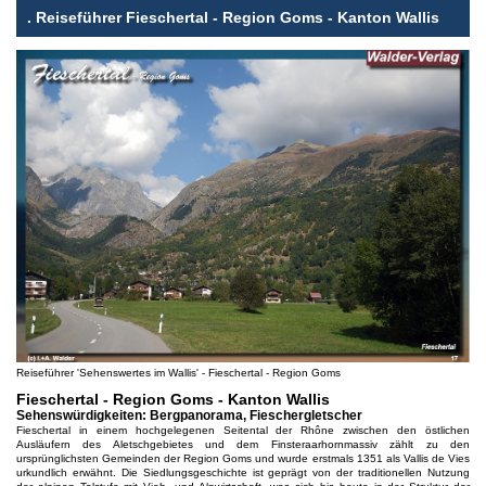
.
Reiseführer Fieschertal - Region Goms - Kanton Wallis
Reiseführer 'Sehenswertes im Wallis' - Fieschertal - Region Goms
Fieschertal - Region Goms - Kanton Wallis
Sehenswürdigkeiten: Bergpanorama, Fieschergletscher
Fieschertal in einem hochgelegenen Seitental der Rhône zwischen den östlichen
Ausläufern des Aletschgebietes und dem Finsteraarhornmassiv zählt zu den
ursprünglichsten Gemeinden der Region Goms und wurde erstmals 1351 als Vallis de Vies
urkundlich erwähnt. Die Siedlungsgeschichte ist geprägt von der traditionellen Nutzung