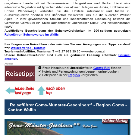
umgebende Landschaft mit Terrassenwiesen, Hangwäldern und Hecken bietet eine
artenreiche Vegetation mit typischen Arten der alpinen Tallagen wie Arnika, Trollblume und
Enzian. Wanderwege verbinden die drei Ortsteile miteinander und führen zu
Aussichtspunkten oberhalb des Rhônetals mit weitem Blick auf die südlichen Walliser
Alpen. In ihrer gewachsenen Struktur und landschaftlichen Einbindung bewahrt die
Gemeinde Goms-Biel ein Stück authentischer Oberwalliser Kultur- und Naturlandschaft.
(c)WV
Ausführliche Beschreibung der Sehenswürdigkeiten im 200-seitigen gedruckten
Reiseführer 'Sehenswertes im Wallis'
Ihre Fragen zum Reiseführer oder möchten Sie uns Anregungen und Tipps senden?
==>
Walder-Verlag - Kontakt
Tourismusinfos/Büro:
Tourismus: T +41 27 973 30 30 www.obergoms.ch
Unsere Online-Reiseführer sind auch als gedruckte Fassung erhältlich:
Beispiel
ansehen
.
Anzeige
🏨 Freie Hotels und Unterkünfte in
Goms-Biel
finden
✔ Hotels und Ferienwohnungen bequem online buchen
✔ Hotelpreise in der
Region
vergleichen
.
Reiseführer Goms-Münster-Geschinen** - Region Goms -
Kanton Wallis