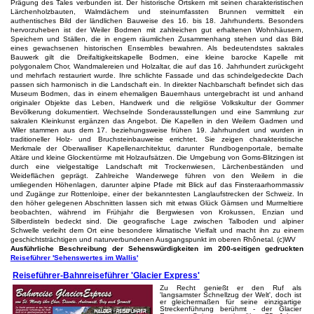
Prägung des Tales verbunden ist. Der historische Ortskern mit seinen charakteristischen
Lärchenholzbauten, Walmdächern und steinumfassten Brunnen vermittelt ein
authentisches Bild der ländlichen Bauweise des 16. bis 18. Jahrhunderts. Besonders
hervorzuheben ist der Weiler Bodmen mit zahlreichen gut erhaltenen Wohnhäusern,
Speichern und Ställen, die in engem räumlichen Zusammenhang stehen und das Bild
eines gewachsenen historischen Ensembles bewahren. Als bedeutendstes sakrales
Bauwerk gilt die Dreifaltigkeitskapelle Bodmen, eine kleine barocke Kapelle mit
polygonalem Chor, Wandmalereien und Holzaltar, die auf das 16. Jahrhundert zurückgeht
und mehrfach restauriert wurde. Ihre schlichte Fassade und das schindelgedeckte Dach
passen sich harmonisch in die Landschaft ein. In direkter Nachbarschaft befindet sich das
Museum Bodmen, das in einem ehemaligen Bauernhaus untergebracht ist und anhand
originaler Objekte das Leben, Handwerk und die religiöse Volkskultur der Gommer
Bevölkerung dokumentiert. Wechselnde Sonderausstellungen und eine Sammlung zur
sakralen Kleinkunst ergänzen das Angebot. Die Kapellen in den Weilern Gadmen und
Wiler stammen aus dem 17. beziehungsweise frühen 19. Jahrhundert und wurden in
traditioneller Holz- und Bruchsteinbauweise errichtet. Sie zeigen charakteristische
Merkmale der Oberwalliser Kapellenarchitektur, darunter Rundbogenportale, bemalte
Altäre und kleine Glockentürme mit Holzaufsätzen. Die Umgebung von Goms-Blitzingen ist
durch eine vielgestaltige Landschaft mit Trockenwiesen, Lärchenbeständen und
Weideflächen geprägt. Zahlreiche Wanderwege führen von den Weilern in die
umliegenden Höhenlagen, darunter alpine Pfade mit Blick auf das Finsteraarhornmassiv
und Zugänge zur Rottenloipe, einer der bekanntesten Langlaufstrecken der Schweiz. In
den höher gelegenen Abschnitten lassen sich mit etwas Glück Gämsen und Murmeltiere
beobachten, während im Frühjahr die Bergwiesen von Krokussen, Enzian und
Silberdisteln bedeckt sind. Die geografische Lage zwischen Talboden und alpiner
Schwelle verleiht dem Ort eine besondere klimatische Vielfalt und macht ihn zu einem
geschichtsträchtigen und naturverbundenen Ausgangspunkt im oberen Rhônetal. (c)WV
Ausführliche Beschreibung der Sehenswürdigkeiten im 200-seitigen gedruckten
Reiseführer 'Sehenswertes im Wallis'
Reiseführer-Bahnreiseführer 'Glacier Express'
Zu Recht genießt er den Ruf als
'langsamster Schnellzug der Welt', doch ist
er gleichermaßen für seine einzigartige
Streckenführung berühmt - der Glacier