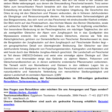
der alpinen Talstufe mit Vieh- und Alpwirtschaft, was sich bis heute in der Struktur der
sieben Weiler widerspiegelt, aus denen die Streusiedlung Fieschertal besteht. Trotz seiner
Nähe zum benachbarten Fiesch bewahrte sich das Dorf eine weitgehend autonome
Entwicklung mit starker Orientierung auf die hochalpine Umgebung. Die Geschichte des
Ortes ist eng mit den Gletschern und Pässen verbunden, die in früheren Jahrhunderten
als Übergänge und Ressourcenquelle dienten. Als bedeutendste Sehenswürdigkeit gilt
das Bergpanorama, das sich rund um das Fieschertal mit eindrucksvoller Klarheit entfaltet.
Der Blick reicht auf das Finsteraarhorn, das höchste Massiv des Berner Oberlandes, sowie
auf zahlreiche Gipfel der Walliser und Berner Alpen, die das Tal ringförmig umschließen.
Von besonderer Bedeutung ist der Fieschergletscher, ein mächtiger Talgletscher, der sich
als zweitgrößter Gletscher der Alpen vom Jungfraujoch bis in das Quellgebiet des
Wysswassers erstreckt. Der untere Teil dieses Gletschers, ebenso wie Teile des
Aletschgletschers, gehören zur Gemeindefläche von Fieschertal. Bemerkenswert ist, dass
die Bergstation der Jungfraubahn auf dem Jungfraujoch auf Fieschertaler Boden liegt –
ein geographisches Detail von überregionaler Bedeutung. Der Gletscher war über
Jahrhunderte hinweg Zielpunkt von Forschungsreisenden, Kartografen und Alpinisten und
wird heute durch das Welterbe Jungfrau-Aletsch geschützt. Die Landschaft um Fieschertal
ist Teil dieses UNESCO-Gebiets und weist eine einmalige alpine Ökologie auf. Über
Lärchen- und Arvenwälder steigt das Gelände zu alpinen Matten, Felszonen und
Gletscherrandbereichen an, in denen zahlreiche endemische Pflanzenarten vorkommen.
Die Tierwelt reicht von Murmeltieren und Gämsen in den mittleren Lagen bis zu
Steinböcken und Bartgeiern im Hochgebirge. Das Fieschertal steht exemplarisch für die
naturräumliche und historische Verbindung von menschlicher Siedlungstätigkeit und
alpiner Landschaft im zentralen Alpenraum. (c)WV
Ausführliche Beschreibung der Sehenswürdigkeiten im 200-seitigen gedruckten
Reiseführer 'Sehenswertes im Wallis'
Ihre Fragen zum Reiseführer oder möchten Sie uns Anregungen und Tipps senden?
==>
Walder-Verlag - Kontakt
Tourismusinfos/Büro:
Eggishorn Tourismus - Furkastraße, 3984 Fiesch - T +41 (0)27 970
60 70 - www.fiesch.ch
Unsere Online-Reiseführer sind auch als gedruckte Fassung erhältlich:
Beispiel
ansehen
.
Anzeige