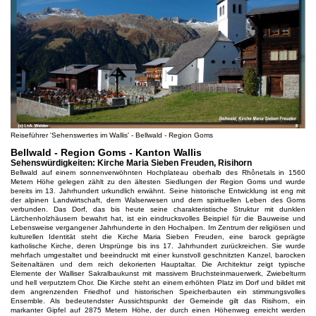
Reiseführer 'Sehenswertes im Wallis' - Bellwald - Region Goms
Bellwald - Region Goms - Kanton Wallis
Sehenswürdigkeiten: Kirche Maria Sieben Freuden, Risihorn
Bellwald auf einem sonnenverwöhnten Hochplateau oberhalb des Rhônetals in 1560
Metern Höhe gelegen zählt zu den ältesten Siedlungen der Region Goms und wurde
bereits im 13. Jahrhundert urkundlich erwähnt. Seine historische Entwicklung ist eng mit
der alpinen Landwirtschaft, dem Walserwesen und dem spirituellen Leben des Goms
verbunden. Das Dorf, das bis heute seine charakteristische Struktur mit dunklen
Lärchenholzhäusern bewahrt hat, ist ein eindrucksvolles Beispiel für die Bauweise und
Lebensweise vergangener Jahrhunderte in den Hochalpen. Im Zentrum der religiösen und
kulturellen Identität steht die Kirche Maria Sieben Freuden, eine barock geprägte
katholische Kirche, deren Ursprünge bis ins 17. Jahrhundert zurückreichen. Sie wurde
mehrfach umgestaltet und beeindruckt mit einer kunstvoll geschnitzten Kanzel, barocken
Seitenaltären und dem reich dekorierten Hauptaltar. Die Architektur zeigt typische
Elemente der Walliser Sakralbaukunst mit massivem Bruchsteinmauerwerk, Zwiebelturm
und hell verputztem Chor. Die Kirche steht an einem erhöhten Platz im Dorf und bildet mit
dem angrenzenden Friedhof und historischen Speicherbauten ein stimmungsvolles
Ensemble. Als bedeutendster Aussichtspunkt der Gemeinde gilt das Risihorn, ein
markanter Gipfel auf 2875 Metern Höhe, der durch einen Höhenweg erreicht werden