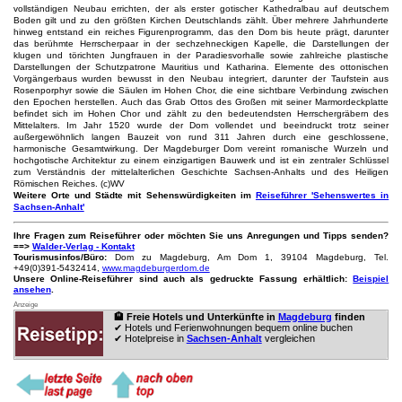
vollständigen Neubau errichten, der als erster gotischer Kathedralbau auf deutschem
Boden gilt und zu den größten Kirchen Deutschlands zählt. Über mehrere Jahrhunderte
hinweg entstand ein reiches Figurenprogramm, das den Dom bis heute prägt, darunter
das berühmte Herrscherpaar in der sechzehneckigen Kapelle, die Darstellungen der
klugen und törichten Jungfrauen in der Paradiesvorhalle sowie zahlreiche plastische
Darstellungen der Schutzpatrone Mauritius und Katharina. Elemente des ottonischen
Vorgängerbaus wurden bewusst in den Neubau integriert, darunter der Taufstein aus
Rosenporphyr sowie die Säulen im Hohen Chor, die eine sichtbare Verbindung zwischen
den Epochen herstellen. Auch das Grab Ottos des Großen mit seiner Marmordeckplatte
befindet sich im Hohen Chor und zählt zu den bedeutendsten Herrschergräbern des
Mittelalters. Im Jahr 1520 wurde der Dom vollendet und beeindruckt trotz seiner
außergewöhnlich langen Bauzeit von rund 311 Jahren durch eine geschlossene,
harmonische Gesamtwirkung. Der Magdeburger Dom vereint romanische Wurzeln und
hochgotische Architektur zu einem einzigartigen Bauwerk und ist ein zentraler Schlüssel
zum Verständnis der mittelalterlichen Geschichte Sachsen-Anhalts und des Heiligen
Römischen Reiches. (c)WV
Weitere Orte und Städte mit Sehenswürdigkeiten im
Reiseführer 'Sehenswertes in
Sachsen-Anhalt'
Ihre Fragen zum Reiseführer oder möchten Sie uns Anregungen und Tipps senden?
==>
Walder-Verlag - Kontakt
Tourismusinfos/Büro:
Dom zu Magdeburg, Am Dom 1, 39104 Magdeburg, Tel.
+49(0)391-5432414,
www.magdeburgerdom.de
Unsere Online-Reiseführer sind auch als gedruckte Fassung erhältlich:
Beispiel
ansehen
.
Anzeige
🏨 Freie Hotels und Unterkünfte in
Magdeburg
finden
✔ Hotels und Ferienwohnungen bequem online buchen
✔ Hotelpreise in
Sachsen-Anhalt
vergleichen