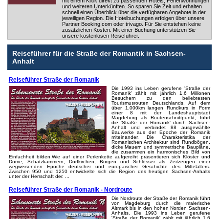
mit einem Klick direkt zu passenden Hotels, Ferienwohnungen
und weiteren Unterkünften. So sparen Sie Zeit und erhalten
schnell einen Überblick über die verfügbaren Angebote in der
jeweiligen Region. Die Hotelbuchungen erfolgen über unsere
Partner Booking.com oder trivago. Für Sie entstehen keine
zusätzlichen Kosten. Mit einer Buchung unterstützen Sie
unsere kostenlosen Reiseführer.
Reiseführer für die Straße der Romantik in Sachsen-
Anhalt
Reiseführer Straße der Romanik
Die 1993 ins Leben gerufene 'Straße der
Romanik' zählt mit jährlich 1,6 Millionen
Besuchern zu den beliebtesten
Tourismusrouten Deutschlands. Auf dem
über 1.000km langen Rundkurs in Form
einer 8 mit der Landeshauptstadt
Magdeburg als Routenschnittpunkt, führt
die 'Straße der Romanik' durch Sachsen-
Anhalt und verbindet 88 ausgewählte
Bauwerke aus der Epoche der Romanik
miteinander. Die Charakteristika der
Romanischen Architektur sind Rundbögen,
dicke Mauern und symmetrische Baupläne,
die zusammen ein harmonisches Bild von
Einfachheit bilden.Wie auf einer Perlenkette aufgereiht präsentieren sich Klöster und
Dome, Schatzkammern, Dorfkirchen, Burgen und Schlösser als Zeitzeugen einer
wegweisenden Epoche deutscher und europäischer Geschichte des Mittelalters.
Zwischen 950 und 1250 entwickelte sich die Region des heutigen Sachsen-Anhalts
unter der Herrschaft der. ...
Reiseführer Straße der Romanik - Nordroute
Die Nordroute der Straße der Romanik führt
von Magdeburg durch die malerische
Altmark bis in den hohen Norden Sachsen-
Anhalts. Die 1993 ins Leben gerufene
'Straße der Romanik' zählt mit jährlich 1,6