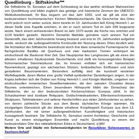
Quedlinburg - Stiftskirche***
Die Stiftskirche St. Servatius auf dem Schlossberg ist das weithin sichtbare Wahrzeichen
von Quedlinburg und bildet zugleich das geistige und historische Zentrum der UNESCO-
Weltkulturerbestadt. Ihr Bau begann um das Jahr 1000, und sie gilt als eine der
bedeutendsten hochromanischen Kirchen Mitteldeutschlands. Die Geschichte des Ortes
reicht jedoch noch weiter zurück, denn bereits im 10. Jahrhundert ließ König Heinrich I. an
dieser Stelle eine Kapelle errichten, in der er nach seinem Tod im Jahr 936 beigesetzt
wurde. Nach einem verheerenden Brand im Jahr 1070 wurde die Kirche neu errichtet und
1129 feierlich geweiht. Heinrichs Gemahlin Mathilde gründete nach seinem Tod ein
Damenstift, das über Jahrhunderte hinweg bestand und erst im 20. Jahrhundert aufgelöst
wurde, wodurch die außergewöhnliche Kontinuität der Nutzung dieses Ortes deutlich wird.
Die Architektur der Stiftskirche beeindruckt durch ihre klare romanische Formensprache: Als
flachgedeckte Basilika mit Querhaus und zwei markanten Türmen verkörpert sie
eindrucksvoll die Baukunst ihrer Zeit. Das Hauptportal des Langhauses gilt als eines der
ältesten erhaltenen Säulenportale Deutschlands und stellt ein herausragendes Beispiel
frühromanischer Steinmetzkunst dar. Im Inneren entfaltet sich ein harmonischer
Raumeindruck, geprägt von sächsischen Stützen, lombardischen Einflüssen und reich
gestalteten Bauornamenten. Besonders auffällig sind die kunstvoll verzierten
Würfelkapitelle, deren Motive eine große Vielfalt symbolischer Darstellungen zeigen. In der
Krypta befinden sich die Gräber von König Heinrich I. und Königin Mathilde, umgeben von
eindrucksvollen romanischen Gewölbemalereien, die den sakralen Charakter dieses
Raumes unterstreichen. Einen besonderen Höhepunkt bildet der Domschatz der
Stiftskirche, der zu den bedeutendsten Kirchenschätzen Europas zählt. In der
Schatzkammer sind kostbare Reliquiare, Goldschmiedearbeiten, Elfenbeinschnitzereien,
Skulpturen, Tafelmalereien und seltene Handschriften aus vielen Jahrhunderten zu sehen,
von denen zahlreiche Stücke aus dem Besitz sächsischer Könige stammen. Als
einzigartiges Glanzstück gilt der älteste erhaltene Knüpfteppich Europas aus dem 13.
Jahrhundert, der mit seiner außergewöhnlichen Kunstfertigkeit und historischen
Aussagekraft fasziniert. Die Stiftskirche St. Servatius vereint Architektur, Geschichte und
Kunst zu einem einzigartigen Ensemble und macht Quedlinburg zu einem der
bedeutendsten Orte des mittelalterlichen Erbes in Deutschland. (c)WV
Weitere Orte und Städte mit Sehenswürdigkeiten im
Reiseführer 'Sehenswertes in
Sachsen-Anhalt'