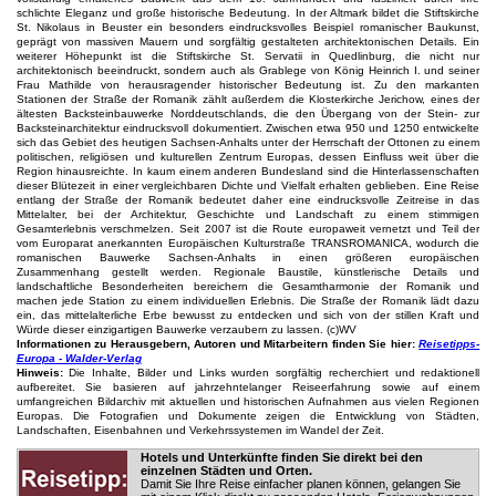
schlichte Eleganz und große historische Bedeutung. In der Altmark bildet die Stiftskirche
St. Nikolaus in Beuster ein besonders eindrucksvolles Beispiel romanischer Baukunst,
geprägt von massiven Mauern und sorgfältig gestalteten architektonischen Details. Ein
weiterer Höhepunkt ist die Stiftskirche St. Servatii in Quedlinburg, die nicht nur
architektonisch beeindruckt, sondern auch als Grablege von König Heinrich I. und seiner
Frau Mathilde von herausragender historischer Bedeutung ist. Zu den markanten
Stationen der Straße der Romanik zählt außerdem die Klosterkirche Jerichow, eines der
ältesten Backsteinbauwerke Norddeutschlands, die den Übergang von der Stein- zur
Backsteinarchitektur eindrucksvoll dokumentiert. Zwischen etwa 950 und 1250 entwickelte
sich das Gebiet des heutigen Sachsen-Anhalts unter der Herrschaft der Ottonen zu einem
politischen, religiösen und kulturellen Zentrum Europas, dessen Einfluss weit über die
Region hinausreichte. In kaum einem anderen Bundesland sind die Hinterlassenschaften
dieser Blütezeit in einer vergleichbaren Dichte und Vielfalt erhalten geblieben. Eine Reise
entlang der Straße der Romanik bedeutet daher eine eindrucksvolle Zeitreise in das
Mittelalter, bei der Architektur, Geschichte und Landschaft zu einem stimmigen
Gesamterlebnis verschmelzen. Seit 2007 ist die Route europaweit vernetzt und Teil der
vom Europarat anerkannten Europäischen Kulturstraße TRANSROMANICA, wodurch die
romanischen Bauwerke Sachsen-Anhalts in einen größeren europäischen
Zusammenhang gestellt werden. Regionale Baustile, künstlerische Details und
landschaftliche Besonderheiten bereichern die Gesamtharmonie der Romanik und
machen jede Station zu einem individuellen Erlebnis. Die Straße der Romanik lädt dazu
ein, das mittelalterliche Erbe bewusst zu entdecken und sich von der stillen Kraft und
Würde dieser einzigartigen Bauwerke verzaubern zu lassen. (c)WV
Informationen zu Herausgebern, Autoren und Mitarbeitern finden Sie hier:
Reisetipps-
Europa - Walder-Verlag
Hinweis:
Die Inhalte, Bilder und Links wurden sorgfältig recherchiert und redaktionell
aufbereitet. Sie basieren auf jahrzehntelanger Reiseerfahrung sowie auf einem
umfangreichen Bildarchiv mit aktuellen und historischen Aufnahmen aus vielen Regionen
Europas. Die Fotografien und Dokumente zeigen die Entwicklung von Städten,
Landschaften, Eisenbahnen und Verkehrssystemen im Wandel der Zeit.
Hotels und Unterkünfte finden Sie direkt bei den
einzelnen Städten und Orten.
Damit Sie Ihre Reise einfacher planen können, gelangen Sie