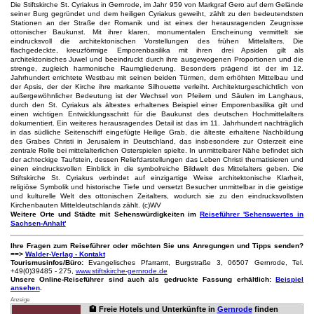
Die Stiftskirche St. Cyriakus in Gernrode, im Jahr 959 von Markgraf Gero auf dem Gelände
seiner Burg gegründet und dem heiligen Cyriakus geweiht, zählt zu den bedeutendsten
Stationen an der Straße der Romanik und ist eines der herausragenden Zeugnisse
ottonischer Baukunst. Mit ihrer klaren, monumentalen Erscheinung vermittelt sie
eindrucksvoll die architektonischen Vorstellungen des frühen Mittelalters. Die
flachgedeckte, kreuzförmige Emporenbasilika mit ihren drei Apsiden gilt als
architektonisches Juwel und beeindruckt durch ihre ausgewogenen Proportionen und die
strenge, zugleich harmonische Raumgliederung. Besonders prägend ist der im 12.
Jahrhundert errichtete Westbau mit seinen beiden Türmen, dem erhöhten Mittelbau und
der Apsis, der der Kirche ihre markante Silhouette verleiht. Architekturgeschichtlich von
außergewöhnlicher Bedeutung ist der Wechsel von Pfeilern und Säulen im Langhaus,
durch den St. Cyriakus als ältestes erhaltenes Beispiel einer Emporenbasilika gilt und
einen wichtigen Entwicklungsschritt für die Baukunst des deutschen Hochmittelalters
dokumentiert. Ein weiteres herausragendes Detail ist das im 11. Jahrhundert nachträglich
in das südliche Seitenschiff eingefügte Heilige Grab, die älteste erhaltene Nachbildung
des Grabes Christi in Jerusalem in Deutschland, das insbesondere zur Osterzeit eine
zentrale Rolle bei mittelalterlichen Osterspielen spielte. In unmittelbarer Nähe befindet sich
der achteckige Taufstein, dessen Reliefdarstellungen das Leben Christi thematisieren und
einen eindrucksvollen Einblick in die symbolreiche Bildwelt des Mittelalters geben. Die
Stiftskirche St. Cyriakus verbindet auf einzigartige Weise architektonische Klarheit,
religiöse Symbolik und historische Tiefe und versetzt Besucher unmittelbar in die geistige
und kulturelle Welt des ottonischen Zeitalters, wodurch sie zu den eindrucksvollsten
Kirchenbauten Mitteldeutschlands zählt. (c)WV
Weitere Orte und Städte mit Sehenswürdigkeiten im
Reiseführer 'Sehenswertes in
Sachsen-Anhalt'
Ihre Fragen zum Reiseführer oder möchten Sie uns Anregungen und Tipps senden?
==>
Walder-Verlag - Kontakt
Tourismusinfos/Büro:
Evangelisches Pfarramt, Burgstraße 3, 06507 Gernrode, Tel.
+49(0)39485 - 275,
www.stiftskirche-gernrode.de
Unsere Online-Reiseführer sind auch als gedruckte Fassung erhältlich:
Beispiel
ansehen
.
Anzeige
🏨 Freie Hotels und Unterkünfte in
Gernrode
finden