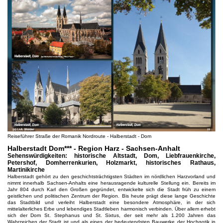
Reiseführer Straße der Romanik Nordroute - Halberstadt - Dom
Halberstadt Dom*** - Region Harz - Sachsen-Anhalt
Sehenswürdigkeiten: historische Altstadt, Dom, Liebfrauenkirche,
Petershof, Domherrenkurien, Holzmarkt, historisches Rathaus,
Martinikirche
Halberstadt gehört zu den geschichtsträchtigsten Städten im nördlichen Harzvorland und
nimmt innerhalb Sachsen-Anhalts eine herausragende kulturelle Stellung ein. Bereits im
Jahr 804 durch Karl den Großen gegründet, entwickelte sich die Stadt früh zu einem
geistlichen und politischen Zentrum der Region. Bis heute prägt diese lange Geschichte
das Stadtbild und verleiht Halberstadt eine besondere Atmosphäre, in der sich
mittelalterliches Erbe und lebendiges Stadtleben harmonisch verbinden. Über allem erhebt
sich der Dom St. Stephanus und St. Sixtus, der seit mehr als 1.200 Jahren das
Wahrzeichen der Stadt ist und als eines der bedeutendsten Bauwerke der Hochgotik in