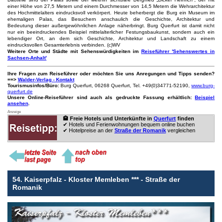
einer Höhe von 27,5 Metern und einem Durchmesser von 14,5 Metern die Wehrarchitektur
des Hochmittelalters eindrucksvoll verkörpert. Heute beherbergt die Burg ein Museum im
ehemaligen Palas, das Besuchern anschaulich die Geschichte, Architektur und
Bedeutung dieser außergewöhnlichen Anlage näherbringt. Burg Querfurt ist damit nicht
nur ein beeindruckendes Beispiel mittelalterlicher Festungsbaukunst, sondern auch ein
lebendiger Ort, an dem sich Geschichte, Architektur und Landschaft zu einem
eindrucksvollen Gesamterlebnis verbinden. (c)WV
Weitere Orte und Städte mit Sehenswürdigkeiten im
Reiseführer 'Sehenswertes in
Sachsen-Anhalt'
Ihre Fragen zum Reiseführer oder möchten Sie uns Anregungen und Tipps senden?
==>
Walder-Verlag - Kontakt
Tourismusinfos/Büro:
Burg Querfurt, 06268 Querfurt, Tel. +49(0)34771-52190,
www.burg-
querfurt.de
Unsere Online-Reiseführer sind auch als gedruckte Fassung erhältlich:
Beispiel
ansehen
.
Anzeige
🏨 Freie Hotels und Unterkünfte in
Querfurt
finden
✔ Hotels und Ferienwohnungen bequem online buchen
✔ Hotelpreise an der
Straße der Romanik
vergleichen
54. Kaiserpfalz - Kloster Memleben *** - Straße der
Romanik