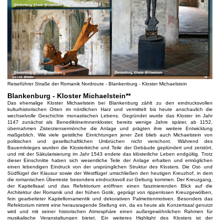
Reiseführer Straße der Romanik Nordroute - Blankenburg - Kloster Michaelstein
Blankenburg - Kloster Michaelstein**
Das ehemalige Kloster Michaelstein bei Blankenburg zählt zu den eindrucksvollen
kulturhistorischen Orten im nördlichen Harz und vermittelt bis heute anschaulich die
wechselvolle Geschichte monastischen Lebens. Gegründet wurde das Kloster im Jahr
1147 zunächst als Benediktinerinnenkloster, bereits wenige Jahre später, ab 1152,
übernahmen Zisterziensermönche die Anlage und prägten ihre weitere Entwicklung
maßgeblich. Wie viele geistliche Einrichtungen jener Zeit blieb auch Michaelstein von
politischen und gesellschaftlichen Umbrüchen nicht verschont. Während des
Bauernkrieges wurden die Klosterkirche und Teile der Gebäude geplündert und zerstört,
und mit der Säkularisierung im Jahr 1543 endete das klösterliche Leben endgültig. Trotz
dieser Einschnitte haben sich wesentliche Teile der Anlage erhalten und ermöglichen
einen lebendigen Eindruck von der ursprünglichen Struktur des Klosters. Die Ost- und
Südflügel der Klausur sowie der Westflügel umschließen den heutigen Kreuzhof, in dem
die romanischen Überreste besonders eindrucksvoll zur Geltung kommen. Der Kreuzgang,
der Kapitellsaal und das Refektorium eröffnen einen faszinierenden Blick auf die
Architektur der Romanik und der frühen Gotik, geprägt von rippenlosen Kreuzgewölben,
fein gearbeiteter Kapitellornamentik und dekorativen Palmettenmotiven. Besonders das
Refektorium nimmt eine herausragende Stellung ein, da es heute als Konzertsaal genutzt
wird und mit seiner historischen Atmosphäre einen außergewöhnlichen Rahmen für
musikalische Veranstaltungen bietet. Ein weiteres Highlight des Klosters ist der