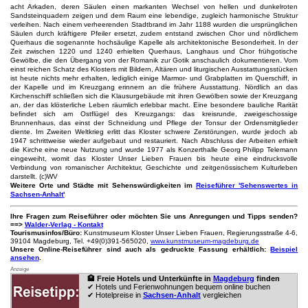
acht Arkaden, deren Säulen einen markanten Wechsel von hellen und dunkelroten
Sandsteinquadern zeigen und dem Raum eine lebendige, zugleich harmonische Struktur
verleihen. Nach einem verheerenden Stadtbrand im Jahr 1188 wurden die ursprünglichen
Säulen durch kräftigere Pfeiler ersetzt, zudem entstand zwischen Chor und nördlichem
Querhaus die sogenannte hochsäulige Kapelle als architektonische Besonderheit. In der
Zeit zwischen 1220 und 1240 erhielten Querhaus, Langhaus und Chor frühgotische
Gewölbe, die den Übergang von der Romanik zur Gotik anschaulich dokumentieren. Vom
einst reichen Schatz des Klosters mit Bildern, Altären und liturgischen Ausstattungsstücken
ist heute nichts mehr erhalten, lediglich einige Marmor- und Grabplatten im Querschiff, in
der Kapelle und im Kreuzgang erinnern an die frühere Ausstattung. Nördlich an das
Kirchenschiff schließen sich die Klausurgebäude mit ihren Gewölben sowie der Kreuzgang
an, der das klösterliche Leben räumlich erlebbar macht. Eine besondere bauliche Rarität
befindet sich am Ostflügel des Kreuzgangs: das kreisrunde, zweigeschossige
Brunnenhaus, das einst der Schneidung und Pflege der Tonsur der Ordensmitglieder
diente. Im Zweiten Weltkrieg erlitt das Kloster schwere Zerstörungen, wurde jedoch ab
1947 schrittweise wieder aufgebaut und restauriert. Nach Abschluss der Arbeiten erhielt
die Kirche eine neue Nutzung und wurde 1977 als Konzerthalle Georg Philipp Telemann
eingeweiht, womit das Kloster Unser Lieben Frauen bis heute eine eindrucksvolle
Verbindung von romanischer Architektur, Geschichte und zeitgenössischem Kulturleben
darstellt. (c)WV
Weitere Orte und Städte mit Sehenswürdigkeiten im
Reiseführer 'Sehenswertes in
Sachsen-Anhalt'
Ihre Fragen zum Reiseführer oder möchten Sie uns Anregungen und Tipps senden?
==>
Walder-Verlag - Kontakt
Tourismusinfos/Büro:
Kunstmuseum Kloster Unser Lieben Frauen, Regierungsstraße 4-6,
39104 Magdeburg, Tel. +49(0)391-565020,
www.kunstmuseum-magdeburg.de
Unsere Online-Reiseführer sind auch als gedruckte Fassung erhältlich:
Beispiel
ansehen
.
Anzeige
🏨 Freie Hotels und Unterkünfte in
Magdeburg
finden
✔ Hotels und Ferienwohnungen bequem online buchen
✔ Hotelpreise in
Sachsen-Anhalt
vergleichen