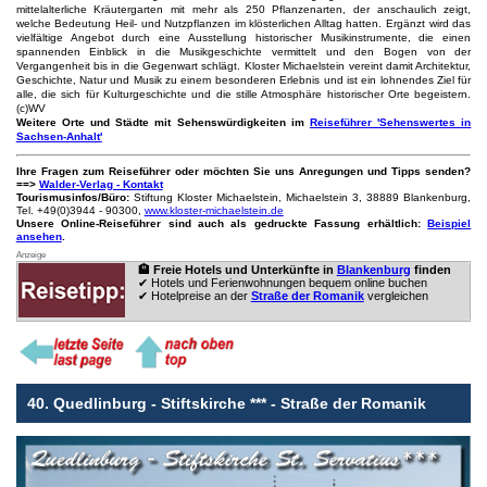
mittelalterliche Kräutergarten mit mehr als 250 Pflanzenarten, der anschaulich zeigt,
welche Bedeutung Heil- und Nutzpflanzen im klösterlichen Alltag hatten. Ergänzt wird das
vielfältige Angebot durch eine Ausstellung historischer Musikinstrumente, die einen
spannenden Einblick in die Musikgeschichte vermittelt und den Bogen von der
Vergangenheit bis in die Gegenwart schlägt. Kloster Michaelstein vereint damit Architektur,
Geschichte, Natur und Musik zu einem besonderen Erlebnis und ist ein lohnendes Ziel für
alle, die sich für Kulturgeschichte und die stille Atmosphäre historischer Orte begeistern.
(c)WV
Weitere Orte und Städte mit Sehenswürdigkeiten im
Reiseführer 'Sehenswertes in
Sachsen-Anhalt'
Ihre Fragen zum Reiseführer oder möchten Sie uns Anregungen und Tipps senden?
==>
Walder-Verlag - Kontakt
Tourismusinfos/Büro:
Stiftung Kloster Michaelstein, Michaelstein 3, 38889 Blankenburg,
Tel. +49(0)3944 - 90300,
www.kloster-michaelstein.de
Unsere Online-Reiseführer sind auch als gedruckte Fassung erhältlich:
Beispiel
ansehen
.
Anzeige
🏨 Freie Hotels und Unterkünfte in
Blankenburg
finden
✔ Hotels und Ferienwohnungen bequem online buchen
✔ Hotelpreise an der
Straße der Romanik
vergleichen
40. Quedlinburg - Stiftskirche *** - Straße der Romanik