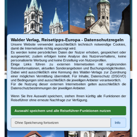
Walder Verlag, Reisetipps-Europa - Datenschutzregeln
Unsere Website verwendet ausschließlich technisch notwendige Cookies,
damit die Internetseite richtig angezeigt wird.
Es werden keine persönlichen Daten der Nutzer erhoben, gespeichert oder
ausgewertet; zudem erfolgen keine Analyse des Nutzerverhaltens, keine
personalisierte Werbung und keine Erstellung von Nutzerprofilen.
Einige Links führen zu externen Internetseiten mit ergänzenden
Reiseinformationen, aktuellen Sonderangeboten und Buchungsmöglichkeiten.
Dabei wird ausschließlich eine Kennung des Walder-Verlags zur Zuordnung
Reiseführer Straße der Romanik Nordroute - Naumburg - Dom
einer möglichen Vermittlung übermittelt. Für Inhalte, Datenschutz (DSGVO)
und Bedingungen sind ausschließlich die jeweiligen Anbieter verantwortlich.
Für die Nutzung dieser externen Internetseiten gelten ausschließlich die
Datenschutzbestimmungen der jeweiligen Anbieter.
Wenn Sie Ihre Auswahl speichern, stehen Ihnen künftig alle Funktionen der
Reiseführer ohne erneute Nachfrage zur Verfügung.
Auswahl speichern und alle Reiseführer-Funktionen nutzen
Ohne Speicherung fortsetzen
Info