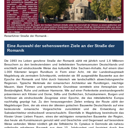
Reiseführer Straße der Romanik -
Eine Auswahl der sehenswerten Ziele an der Straße der
Romanik
Die 1993 ins Leben gerufene Straße der Romanik zählt mit jährlich rund 1,6 Millionen
Besuchern zu den bedeutendsten und beliebtesten Tourismusrouten Deutschlands und
erschließt auf eindrucksvolle Weise das kulturelle Erbe Sachsen-Anhalts. Auf einem über
1.000 Kilometer langen Rundkurs in Form einer Acht, mit der Landeshauptstadt
Magdeburg als zentralem Schnittpunkt, verbindet sie 88 ausgewählte Bauwerke aus der
Epoche der Romanik und führt durch historisch wie landschaftlich abwechslungsreiche
Regionen. Typische Merkmale der romanischen Architektur wie Rundbögen, mächtige
Mauern, klare Formen und symmetrische Grundrisse vermitteln eine Atmosphäre von
Beständigkeit, Ruhe und zeitloser Harmonie. Wie auf einer Perlenkette aneinandergereiht
präsentieren sich Klöster und Dome, Stifts- und Dorfkirchen, Schatzkammern, Burgen und
Schlösser als eindrucksvolle Zeugnisse einer Epoche, die das mittelalterliche Europa
nachhaltig geprägt hat. Zu den herausragenden Zielen entlang der Route zählt der
Magdeburger Dom, der als eines der ältesten gotischen Bauwerke Deutschlands auf eine
bedeutende romanische Vorgeschichte zurückblickt und die Entwicklung der
Sakralarchitektur eindrucksvoll veranschaulicht. Ebenfalls in Magdeburg beeindruckt das
Kloster Unser Lieben Frauen, eines der wichtigsten romanischen Bauwerke der Region,
das heute als Kunstmuseum genutzt wird und Geschichte und Gegenwart auf besondere
Weise verbindet. Weiter nördlich gilt die Stiftskirche St. Cyriakus in Gernrode als nahezu
vollständig erhaltenes Bauwerk aus dem 10. Jahrhundert und fasziniert durch ihre