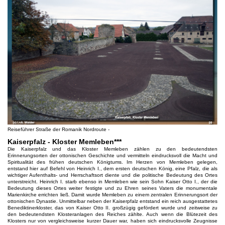
Reiseführer Straße der Romanik Nordroute -
Kaiserpfalz - Kloster Memleben***
Die Kaiserpfalz und das Kloster Memleben zählen zu den bedeutendsten
Erinnerungsorten der ottonischen Geschichte und vermitteln eindrucksvoll die Macht und
Spiritualität des frühen deutschen Königtums. Im Herzen von Memleben gelegen,
entstand hier auf Befehl von Heinrich I., dem ersten deutschen König, eine Pfalz, die als
wichtiger Aufenthalts- und Herrschaftsort diente und die politische Bedeutung des Ortes
unterstreicht. Heinrich I. starb ebenso in Memleben wie sein Sohn Kaiser Otto I., der die
Bedeutung dieses Ortes weiter festigte und zu Ehren seines Vaters die monumentale
Marienkirche errichten ließ. Damit wurde Memleben zu einem zentralen Erinnerungsort der
ottonischen Dynastie. Unmittelbar neben der Kaiserpfalz entstand ein reich ausgestattetes
Benediktinerkloster, das von Kaiser Otto II. großzügig gefördert wurde und zeitweise zu
den bedeutendsten Klosteranlagen des Reiches zählte. Auch wenn die Blütezeit des
Klosters nur von vergleichsweise kurzer Dauer war, haben sich eindrucksvolle Zeugnisse