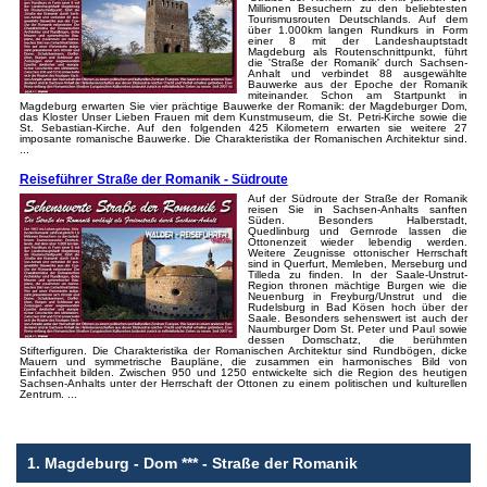
Millionen Besuchern zu den beliebtesten
Tourismusrouten Deutschlands. Auf dem
über 1.000km langen Rundkurs in Form
einer 8 mit der Landeshauptstadt
Magdeburg als Routenschnittpunkt, führt
die 'Straße der Romanik' durch Sachsen-
Anhalt und verbindet 88 ausgewählte
Bauwerke aus der Epoche der Romanik
miteinander. Schon am Startpunkt in
Magdeburg erwarten Sie vier prächtige Bauwerke der Romanik: der Magdeburger Dom,
das Kloster Unser Lieben Frauen mit dem Kunstmuseum, die St. Petri-Kirche sowie die
St. Sebastian-Kirche. Auf den folgenden 425 Kilometern erwarten sie weitere 27
imposante romanische Bauwerke. Die Charakteristika der Romanischen Architektur sind.
...
Reiseführer Straße der Romanik - Südroute
Auf der Südroute der Straße der Romanik
reisen Sie in Sachsen-Anhalts sanften
Süden. Besonders Halberstadt,
Quedlinburg und Gernrode lassen die
Ottonenzeit wieder lebendig werden.
Weitere Zeugnisse ottonischer Herrschaft
sind in Querfurt, Memleben, Merseburg und
Tilleda zu finden. In der Saale-Unstrut-
Region thronen mächtige Burgen wie die
Neuenburg in Freyburg/Unstrut und die
Rudelsburg in Bad Kösen hoch über der
Saale. Besonders sehenswert ist auch der
Naumburger Dom St. Peter und Paul sowie
dessen Domschatz, die berühmten
Stifterfiguren. Die Charakteristika der Romanischen Architektur sind Rundbögen, dicke
Mauern und symmetrische Baupläne, die zusammen ein harmonisches Bild von
Einfachheit bilden. Zwischen 950 und 1250 entwickelte sich die Region des heutigen
Sachsen-Anhalts unter der Herrschaft der Ottonen zu einem politischen und kulturellen
Zentrum. ...
1. Magdeburg - Dom *** - Straße der Romanik