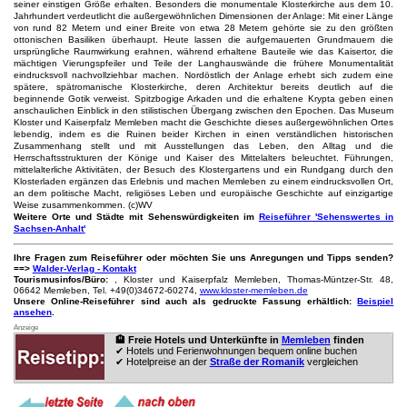
seiner einstigen Größe erhalten. Besonders die monumentale Klosterkirche aus dem 10.
Jahrhundert verdeutlicht die außergewöhnlichen Dimensionen der Anlage: Mit einer Länge
von rund 82 Metern und einer Breite von etwa 28 Metern gehörte sie zu den größten
ottonischen Basiliken überhaupt. Heute lassen die aufgemauerten Grundmauern die
ursprüngliche Raumwirkung erahnen, während erhaltene Bauteile wie das Kaisertor, die
mächtigen Vierungspfeiler und Teile der Langhauswände die frühere Monumentalität
eindrucksvoll nachvollziehbar machen. Nordöstlich der Anlage erhebt sich zudem eine
spätere, spätromanische Klosterkirche, deren Architektur bereits deutlich auf die
beginnende Gotik verweist. Spitzbogige Arkaden und die erhaltene Krypta geben einen
anschaulichen Einblick in den stilistischen Übergang zwischen den Epochen. Das Museum
Kloster und Kaiserpfalz Memleben macht die Geschichte dieses außergewöhnlichen Ortes
lebendig, indem es die Ruinen beider Kirchen in einen verständlichen historischen
Zusammenhang stellt und mit Ausstellungen das Leben, den Alltag und die
Herrschaftsstrukturen der Könige und Kaiser des Mittelalters beleuchtet. Führungen,
mittelalterliche Aktivitäten, der Besuch des Klostergartens und ein Rundgang durch den
Klosterladen ergänzen das Erlebnis und machen Memleben zu einem eindrucksvollen Ort,
an dem politische Macht, religiöses Leben und europäische Geschichte auf einzigartige
Weise zusammenkommen. (c)WV
Weitere Orte und Städte mit Sehenswürdigkeiten im
Reiseführer 'Sehenswertes in
Sachsen-Anhalt'
Ihre Fragen zum Reiseführer oder möchten Sie uns Anregungen und Tipps senden?
==>
Walder-Verlag - Kontakt
Tourismusinfos/Büro:
, Kloster und Kaiserpfalz Memleben, Thomas-Müntzer-Str. 48,
06642 Memleben, Tel. +49(0)34672-60274,
www.kloster-memleben.de
Unsere Online-Reiseführer sind auch als gedruckte Fassung erhältlich:
Beispiel
ansehen
.
Anzeige
🏨 Freie Hotels und Unterkünfte in
Memleben
finden
✔ Hotels und Ferienwohnungen bequem online buchen
✔ Hotelpreise an der
Straße der Romanik
vergleichen