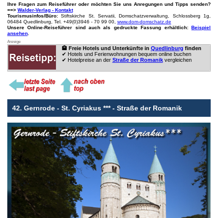
Ihre Fragen zum Reiseführer oder möchten Sie uns Anregungen und Tipps senden?
==>
Walder-Verlag - Kontakt
Tourismusinfos/Büro:
Stiftskirche St. Servatii, Domschatzverwaltung, Schlossberg 1g,
06484 Quedlinburg, Tel. +49(0)3946 - 70 99 00,
www.dom-domschatz.de
Unsere Online-Reiseführer sind auch als gedruckte Fassung erhältlich:
Beispiel
ansehen
.
Anzeige
🏨 Freie Hotels und Unterkünfte in
Quedlinburg
finden
✔ Hotels und Ferienwohnungen bequem online buchen
✔ Hotelpreise an der
Straße der Romanik
vergleichen
42. Gernrode - St. Cyriakus *** - Straße der Romanik