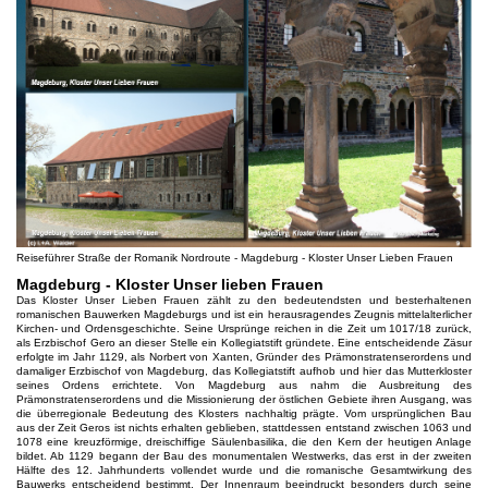
Reiseführer Straße der Romanik Nordroute - Magdeburg - Kloster Unser Lieben Frauen
Magdeburg - Kloster Unser lieben Frauen
Das Kloster Unser Lieben Frauen zählt zu den bedeutendsten und besterhaltenen
romanischen Bauwerken Magdeburgs und ist ein herausragendes Zeugnis mittelalterlicher
Kirchen- und Ordensgeschichte. Seine Ursprünge reichen in die Zeit um 1017/18 zurück,
als Erzbischof Gero an dieser Stelle ein Kollegiatstift gründete. Eine entscheidende Zäsur
erfolgte im Jahr 1129, als Norbert von Xanten, Gründer des Prämonstratenserordens und
damaliger Erzbischof von Magdeburg, das Kollegiatstift aufhob und hier das Mutterkloster
seines Ordens errichtete. Von Magdeburg aus nahm die Ausbreitung des
Prämonstratenserordens und die Missionierung der östlichen Gebiete ihren Ausgang, was
die überregionale Bedeutung des Klosters nachhaltig prägte. Vom ursprünglichen Bau
aus der Zeit Geros ist nichts erhalten geblieben, stattdessen entstand zwischen 1063 und
1078 eine kreuzförmige, dreischiffige Säulenbasilika, die den Kern der heutigen Anlage
bildet. Ab 1129 begann der Bau des monumentalen Westwerks, das erst in der zweiten
Hälfte des 12. Jahrhunderts vollendet wurde und die romanische Gesamtwirkung des
Bauwerks entscheidend bestimmt. Der Innenraum beeindruckt besonders durch seine