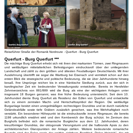
Reiseführer Straße der Romanik Nordroute - Querfurt - Burg Querfurt
Querfurt - Burg Querfurt ***
Die mächtige Burg Querfurt erhebt sich mit ihren drei markanten Türmen, zwei Ringmauern
und weitläufigen mittelalterlichen Befestigungen eindrucksvoll über der umliegenden
Landschaft und zählt zu den größten und ältesten Feudalburgen Deutschlands. Mit ihrer
Ausdehnung übertrifft sie sogar die Wartburg bei Eisenach und vermittelt schon auf den
ersten Blick die strategische und politische Bedeutung, die sie über Jahrhunderte hinweg
besaß. Ihre Ursprünge reichen bis in eine fränkische Siedlung zurück, aus der sich in
karolingischer Zeit ein bedeutender Verwaltungssitz entwickelte. Bereits im Hersfelder
Zehntverzeichnis von 881/889 wird die Burg als eine der wichtigsten Anlagen unter
insgesamt 18 Burgen genannt, was ihre frühe Bedeutung unterstreicht. Seit dem 10.
Jahrhundert diente Burg Querfurt als Residenz der Edlen von Querfurt und entwickelte
sich zu einem zentralen Macht- und Herrschaftssymbol der Region. Die weitläufige
Burganlage besitzt einen unregelmäßigen rechteckigen Grundriss und ist durch natürliche
Geländeabfälle sowie tiefe Gräben zusätzlich gesichert, was ihre Wehrhaftigkeit noch
verstärkt. Ein besonderer Höhepunkt ist die eindrucksvolle innere Ringmauer, die bereits
1198 urkundlich erwähnt wird und den Kernbereich der Burg schützt. Im Zentrum des
Burghofs befindet sich die romanische Burgkirche aus dem 12. Jahrhundert, deren
kreuzförmiger Grundriss, der oktogonale Vierungsturm und die halbrunde Apsis zu den
architektonischen Glanzpunkten der Anlage zählen. Weitere bedeutende romanische
Bauteile sind der Palas sowie der weithin sichtbare Bergfried „Dicker Heinrich“, der mit