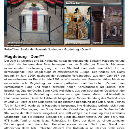
Reiseführer Straße der Romanik Nordroute - Magdeburg - Dom***
Magdeburg - Dom***
Der Dom St. Mauritius und St. Katharina ist das herausragende Bauwerk Magdeburgs und
zugleich der bedeutendste Besuchermagnet an der Straße der Romanik. Mit seiner
monumentalen Erscheinung prägt er das Stadtbild und steht sinnbildlich für die
herausragende Rolle Magdeburgs im mittelalterlichen Europa. Der Neubau des Doms
begann im Jahr 1209, nachdem der ottonische Vorgängerbau aus dem Jahr 937 bei
einem verheerenden Brand im Jahr 1207 zerstört worden war. Bereits im frühen Mittelalter
entwickelte sich Magdeburg zu einem politischen und kirchlichen Zentrum von
europäischem Rang und wurde zeitweise neben Konstantinopel als „Drittes Rom“
bezeichnet. Otto der Große, Sohn König Heinrichs I. aus dem sächsischen Geschlecht der
Liudolfinger, erwählte Magdeburg zu seinem bevorzugten Herrschaftssitz und überließ die
Stadt seiner ersten Gemahlin Editha als Morgengabe. Mit der Gründung des Moritzklosters
im Jahr 937 legte er den Grundstein für die kirchliche Bedeutung des Ortes. Nach Edithas
Tod im Jahr 946 wurde sie in Magdeburg beigesetzt, ihre Grabstätte befindet sich heute
im östlichen Chorumgang des Doms. Nach der Kaiserkrönung Ottos des Großen im Jahr
962 wurde der Dom weiter ausgebaut, und 968 erfolgte die Gründung des Erzbistums
Magdeburg, das die religiöse Stellung der Stadt dauerhaft festigte. Als Otto der Große
973 starb, fand er seine letzte Ruhestätte im Dom, der damit zu einem zentralen
Erinnerungsort der ottonischen Herrscherdynastie wurde. Nach dem Brand des
ottonischen Doms ließ Erzbischof Albrecht von Käfernburg an gleicher Stelle einen