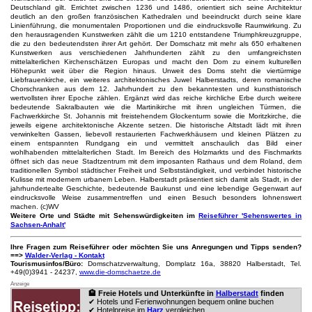
Deutschland gilt. Errichtet zwischen 1236 und 1486, orientiert sich seine Architektur
deutlich an den großen französischen Kathedralen und beeindruckt durch seine klare
Linienführung, die monumentalen Proportionen und die eindrucksvolle Raumwirkung. Zu
den herausragenden Kunstwerken zählt die um 1210 entstandene Triumphkreuzgruppe,
die zu den bedeutendsten ihrer Art gehört. Der Domschatz mit mehr als 650 erhaltenen
Kunstwerken aus verschiedenen Jahrhunderten zählt zu den umfangreichsten
mittelalterlichen Kirchenschätzen Europas und macht den Dom zu einem kulturellen
Höhepunkt weit über die Region hinaus. Unweit des Doms steht die viertürmige
Liebfrauenkirche, ein weiteres architektonisches Juwel Halberstadts, deren romanische
Chorschranken aus dem 12. Jahrhundert zu den bekanntesten und kunsthistorisch
wertvollsten ihrer Epoche zählen. Ergänzt wird das reiche kirchliche Erbe durch weitere
bedeutende Sakralbauten wie die Martinikirche mit ihren ungleichen Türmen, die
Fachwerkkirche St. Johannis mit freistehendem Glockenturm sowie die Moritzkirche, die
jeweils eigene architektonische Akzente setzen. Die historische Altstadt lädt mit ihren
verwinkelten Gassen, liebevoll restaurierten Fachwerkhäusern und kleinen Plätzen zu
einem entspannten Rundgang ein und vermittelt anschaulich das Bild einer
wohlhabenden mittelalterlichen Stadt. Im Bereich des Holzmarkts und des Fischmarkts
öffnet sich das neue Stadtzentrum mit dem imposanten Rathaus und dem Roland, dem
traditionellen Symbol städtischer Freiheit und Selbstständigkeit, und verbindet historische
Kulisse mit modernem urbanem Leben. Halberstadt präsentiert sich damit als Stadt, in der
jahrhundertealte Geschichte, bedeutende Baukunst und eine lebendige Gegenwart auf
eindrucksvolle Weise zusammentreffen und einen Besuch besonders lohnenswert
machen. (c)WV
Weitere Orte und Städte mit Sehenswürdigkeiten im
Reiseführer 'Sehenswertes in
Sachsen-Anhalt'
Ihre Fragen zum Reiseführer oder möchten Sie uns Anregungen und Tipps senden?
==>
Walder-Verlag - Kontakt
Tourismusinfos/Büro:
Domschatzverwaltung, Domplatz 16a, 38820 Halberstadt, Tel.
+49(0)3941 - 24237,
www.die-domschaetze.de
Anzeige
🏨 Freie Hotels und Unterkünfte in
Halberstadt
finden
✔ Hotels und Ferienwohnungen bequem online buchen
✔ Hotelpreise im
Harz
vergleichen