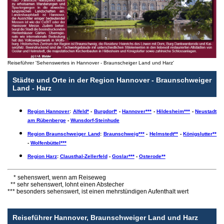
Reiseführer 'Sehenswertes in Hannover - Braunscheiger Land und Harz'
Städte und Orte in der Region Hannover - Braunschweiger
Land - Harz
Region Hannover
:
Alfeld*
-
Burgdorf*
-
Hannover***
-
Hildesheim***
-
Neustadt
am Rübenberge
-
Wunsdorf-Steinhude
Region Braunschweiger Land
:
Braunschweig***
-
Helmstedt**
-
Königslutter**
-
Wolfenbüttel***
Region Harz
:
Clausthal-Zellerfeld
-
Goslar***
-
Osterode**
* sehenswert, wenn am Reiseweg
** sehr sehenswert, lohnt einen Abstecher
*** besonders sehenswert, ist einen mehrstündigen Aufenthalt wert
Reiseführer Hannover, Braunschweiger Land und Harz