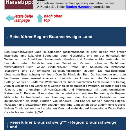
✔ Hotels und Ferienwohnungen bequem online buchen
✔ Hotelpreise in der
Region Hannover
vergleichen
.
Reiseführer Region Braunschweiger Land
Das Braunschweiger Land im Südosten Niedersachsens ist eine Region von großer
historischer und kultureller Bedeutung, deren Geschichte eng mit der Herrschaft der
Welfen und der Entwicklung bedeutender Handels- und Residenzstädte verbunden ist.
Seit dem frühen Mittelalter war das Gebiet ein Zentrum politischer Macht und
wirtschaftlicher Blüte, wovon eindrucksvolle Profan- und Sakralbauten, historische
Stadtkerne und gut erhaltene Befestigungsanlagen zeugen. Die traditionsreiche
Löwenstadt Braunschweig mit ihrem Dom St. Blasii, der Burg Dankwarderode und dem
berühmten Löwendenkmal erinnert an Heinrich den Löwen und die Zeit kaiserlicher
Hoftage, während Städte wie Wolfenbüttel mit ihrem prachtvollen Schloss und der Herzog
August Bibliothek den Glanz einer welfischen Residenzstadt bewahren. Helmstedt mit dem
Juleum, einer ehemaligen Universitätsstadt, und Königslutter mit dem romanischen
Kaiserdom St. Peter und Paul stehen für die geistige und religiöse Bedeutung der Region.
Malerische Fachwerkstädte wie Hornburg und das historische Helmstedter Land
dokumentieren die lange Tradition von Handwerk und Handel. Die von sanften Hügeln,
Flussauen und bewaldeten Höhenzügen geprägte Landschaft bietet zudem eine reizvolle
Kulisse für die zahlreichen historischen Orte und verbindet auf harmonische Weise Kultur,
Geschichte und Natur. (c)WV
.
Reiseführer Braunschweig*** - Region Braunschweiger
Land