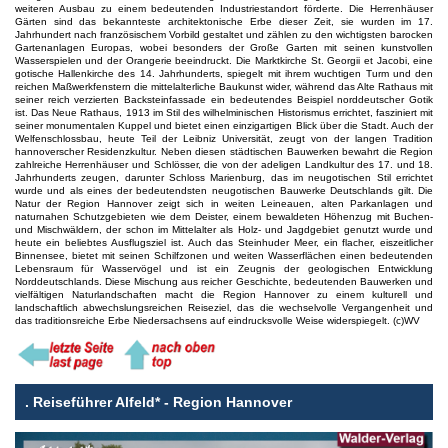
weiteren Ausbau zu einem bedeutenden Industriestandort förderte. Die Herrenhäuser
Gärten sind das bekannteste architektonische Erbe dieser Zeit, sie wurden im 17.
Jahrhundert nach französischem Vorbild gestaltet und zählen zu den wichtigsten barocken
Gartenanlagen Europas, wobei besonders der Große Garten mit seinen kunstvollen
Wasserspielen und der Orangerie beeindruckt. Die Marktkirche St. Georgii et Jacobi, eine
gotische Hallenkirche des 14. Jahrhunderts, spiegelt mit ihrem wuchtigen Turm und den
reichen Maßwerkfenstern die mittelalterliche Baukunst wider, während das Alte Rathaus mit
seiner reich verzierten Backsteinfassade ein bedeutendes Beispiel norddeutscher Gotik
ist. Das Neue Rathaus, 1913 im Stil des wilhelminischen Historismus errichtet, fasziniert mit
seiner monumentalen Kuppel und bietet einen einzigartigen Blick über die Stadt. Auch der
Welfenschlossbau, heute Teil der Leibniz Universität, zeugt von der langen Tradition
hannoverscher Residenzkultur. Neben diesen städtischen Bauwerken bewahrt die Region
zahlreiche Herrenhäuser und Schlösser, die von der adeligen Landkultur des 17. und 18.
Jahrhunderts zeugen, darunter Schloss Marienburg, das im neugotischen Stil errichtet
wurde und als eines der bedeutendsten neugotischen Bauwerke Deutschlands gilt. Die
Natur der Region Hannover zeigt sich in weiten Leineauen, alten Parkanlagen und
naturnahen Schutzgebieten wie dem Deister, einem bewaldeten Höhenzug mit Buchen-
und Mischwäldern, der schon im Mittelalter als Holz- und Jagdgebiet genutzt wurde und
heute ein beliebtes Ausflugsziel ist. Auch das Steinhuder Meer, ein flacher, eiszeitlicher
Binnensee, bietet mit seinen Schilfzonen und weiten Wasserflächen einen bedeutenden
Lebensraum für Wasservögel und ist ein Zeugnis der geologischen Entwicklung
Norddeutschlands. Diese Mischung aus reicher Geschichte, bedeutenden Bauwerken und
vielfältigen Naturlandschaften macht die Region Hannover zu einem kulturell und
landschaftlich abwechslungsreichen Reiseziel, das die wechselvolle Vergangenheit und
das traditionsreiche Erbe Niedersachsens auf eindrucksvolle Weise widerspiegelt. (c)WV
.
Reiseführer Alfeld* - Region Hannover