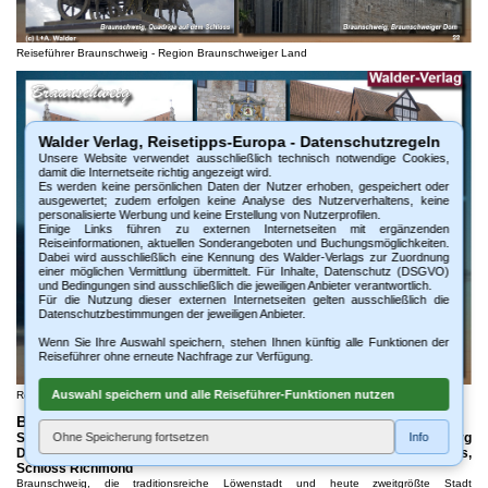
Reiseführer Braunschweig - Region Braunschweiger Land
Walder Verlag, Reisetipps-Europa - Datenschutzregeln
Unsere Website verwendet ausschließlich technisch notwendige Cookies,
damit die Internetseite richtig angezeigt wird.
Es werden keine persönlichen Daten der Nutzer erhoben, gespeichert oder
ausgewertet; zudem erfolgen keine Analyse des Nutzerverhaltens, keine
personalisierte Werbung und keine Erstellung von Nutzerprofilen.
Einige Links führen zu externen Internetseiten mit ergänzenden
Reiseinformationen, aktuellen Sonderangeboten und Buchungsmöglichkeiten.
Dabei wird ausschließlich eine Kennung des Walder-Verlags zur Zuordnung
einer möglichen Vermittlung übermittelt. Für Inhalte, Datenschutz (DSGVO)
und Bedingungen sind ausschließlich die jeweiligen Anbieter verantwortlich.
Für die Nutzung dieser externen Internetseiten gelten ausschließlich die
Datenschutzbestimmungen der jeweiligen Anbieter.
Wenn Sie Ihre Auswahl speichern, stehen Ihnen künftig alle Funktionen der
Reiseführer ohne erneute Nachfrage zur Verfügung.
Auswahl speichern und alle Reiseführer-Funktionen nutzen
Reiseführer Braunschweig - Region Braunschweiger Land
Braunschweig*** - Region Braunschweiger Land
Sehenswürdigkeiten: historische Altstadt, Dom St. Blasii, Burg
Ohne Speicherung fortsetzen
Info
Dankwarderode, Löwendenkmal, Gewandhaus, Altstadtrathaus, Schloss,
Schloss Richmond
Braunschweig, die traditionsreiche Löwenstadt und heute zweitgrößte Stadt