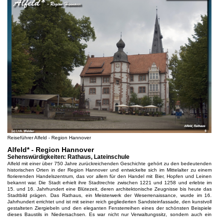
Reiseführer Alfeld - Region Hannover
Alfeld* - Region Hannover
Sehenswürdigkeiten: Rathaus, Lateinschule
Alfeld mit einer über 750 Jahre zurückreichenden Geschichte gehört zu den bedeutenden
historischen Orten in der Region Hannover und entwickelte sich im Mittelalter zu einem
florierenden Handelszentrum, das vor allem für den Handel mit Bier, Hopfen und Leinen
bekannt war. Die Stadt erhielt ihre Stadtrechte zwischen 1221 und 1258 und erlebte im
15. und 16. Jahrhundert eine Blütezeit, deren architektonische Zeugnisse bis heute das
Stadtbild prägen. Das Rathaus, ein Meisterwerk der Weserrenaissance, wurde im 16.
Jahrhundert errichtet und ist mit seiner reich gegliederten Sandsteinfassade, den kunstvoll
gestalteten Ziergiebeln und den eleganten Fensterreihen eines der schönsten Beispiele
dieses Baustils in Niedersachsen. Es war nicht nur Verwaltungssitz, sondern auch ein