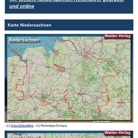
und online
Karte Niedersachsen
- (c)
OpenStreetMap
- (c) Reisetipps-Europa