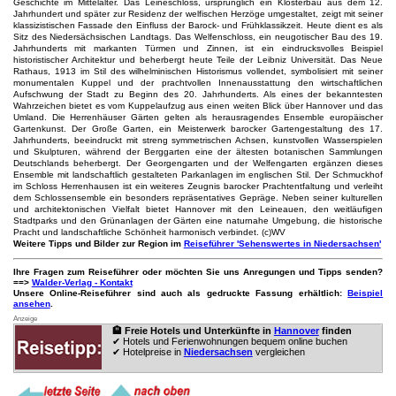
Geschichte im Mittelalter. Das Leineschloss, ursprünglich ein Klosterbau aus dem 12.
Jahrhundert und später zur Residenz der welfischen Herzöge umgestaltet, zeigt mit seiner
klassizistischen Fassade den Einfluss der Barock- und Frühklassikzeit. Heute dient es als
Sitz des Niedersächsischen Landtags. Das Welfenschloss, ein neugotischer Bau des 19.
Jahrhunderts mit markanten Türmen und Zinnen, ist ein eindrucksvolles Beispiel
historistischer Architektur und beherbergt heute Teile der Leibniz Universität. Das Neue
Rathaus, 1913 im Stil des wilhelminischen Historismus vollendet, symbolisiert mit seiner
monumentalen Kuppel und der prachtvollen Innenausstattung den wirtschaftlichen
Aufschwung der Stadt zu Beginn des 20. Jahrhunderts. Als eines der bekanntesten
Wahrzeichen bietet es vom Kuppelaufzug aus einen weiten Blick über Hannover und das
Umland. Die Herrenhäuser Gärten gelten als herausragendes Ensemble europäischer
Gartenkunst. Der Große Garten, ein Meisterwerk barocker Gartengestaltung des 17.
Jahrhunderts, beeindruckt mit streng symmetrischen Achsen, kunstvollen Wasserspielen
und Skulpturen, während der Berggarten eine der ältesten botanischen Sammlungen
Deutschlands beherbergt. Der Georgengarten und der Welfengarten ergänzen dieses
Ensemble mit landschaftlich gestalteten Parkanlagen im englischen Stil. Der Schmuckhof
im Schloss Herrenhausen ist ein weiteres Zeugnis barocker Prachtentfaltung und verleiht
dem Schlossensemble ein besonders repräsentatives Gepräge. Neben seiner kulturellen
und architektonischen Vielfalt bietet Hannover mit den Leineauen, den weitläufigen
Stadtparks und den Grünanlagen der Gärten eine naturnahe Umgebung, die historische
Pracht und landschaftliche Schönheit harmonisch verbindet. (c)WV
Weitere Tipps und Bilder zur Region im
Reiseführer 'Sehenswertes in Niedersachsen'
Ihre Fragen zum Reiseführer oder möchten Sie uns Anregungen und Tipps senden?
==>
Walder-Verlag - Kontakt
Unsere Online-Reiseführer sind auch als gedruckte Fassung erhältlich:
Beispiel
ansehen
.
Anzeige
🏨 Freie Hotels und Unterkünfte in
Hannover
finden
✔ Hotels und Ferienwohnungen bequem online buchen
✔ Hotelpreise in
Niedersachsen
vergleichen