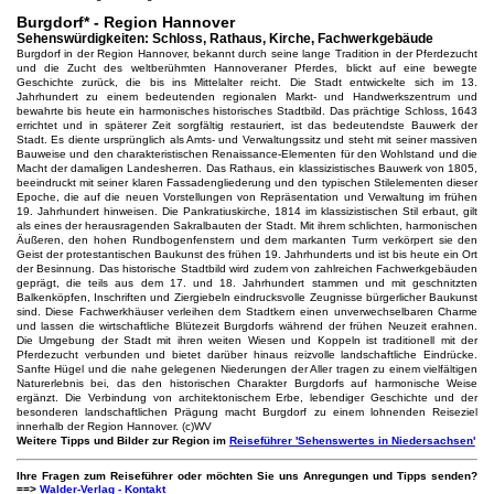
Burgdorf* - Region Hannover
Sehenswürdigkeiten: Schloss, Rathaus, Kirche, Fachwerkgebäude
Burgdorf in der Region Hannover, bekannt durch seine lange Tradition in der Pferdezucht
und die Zucht des weltberühmten Hannoveraner Pferdes, blickt auf eine bewegte
Geschichte zurück, die bis ins Mittelalter reicht. Die Stadt entwickelte sich im 13.
Jahrhundert zu einem bedeutenden regionalen Markt- und Handwerkszentrum und
bewahrte bis heute ein harmonisches historisches Stadtbild. Das prächtige Schloss, 1643
errichtet und in späterer Zeit sorgfältig restauriert, ist das bedeutendste Bauwerk der
Stadt. Es diente ursprünglich als Amts- und Verwaltungssitz und steht mit seiner massiven
Bauweise und den charakteristischen Renaissance-Elementen für den Wohlstand und die
Macht der damaligen Landesherren. Das Rathaus, ein klassizistisches Bauwerk von 1805,
beeindruckt mit seiner klaren Fassadengliederung und den typischen Stilelementen dieser
Epoche, die auf die neuen Vorstellungen von Repräsentation und Verwaltung im frühen
19. Jahrhundert hinweisen. Die Pankratiuskirche, 1814 im klassizistischen Stil erbaut, gilt
als eines der herausragenden Sakralbauten der Stadt. Mit ihrem schlichten, harmonischen
Äußeren, den hohen Rundbogenfenstern und dem markanten Turm verkörpert sie den
Geist der protestantischen Baukunst des frühen 19. Jahrhunderts und ist bis heute ein Ort
der Besinnung. Das historische Stadtbild wird zudem von zahlreichen Fachwerkgebäuden
geprägt, die teils aus dem 17. und 18. Jahrhundert stammen und mit geschnitzten
Balkenköpfen, Inschriften und Ziergiebeln eindrucksvolle Zeugnisse bürgerlicher Baukunst
sind. Diese Fachwerkhäuser verleihen dem Stadtkern einen unverwechselbaren Charme
und lassen die wirtschaftliche Blütezeit Burgdorfs während der frühen Neuzeit erahnen.
Die Umgebung der Stadt mit ihren weiten Wiesen und Koppeln ist traditionell mit der
Pferdezucht verbunden und bietet darüber hinaus reizvolle landschaftliche Eindrücke.
Sanfte Hügel und die nahe gelegenen Niederungen der Aller tragen zu einem vielfältigen
Naturerlebnis bei, das den historischen Charakter Burgdorfs auf harmonische Weise
ergänzt. Die Verbindung von architektonischem Erbe, lebendiger Geschichte und der
besonderen landschaftlichen Prägung macht Burgdorf zu einem lohnenden Reiseziel
innerhalb der Region Hannover. (c)WV
Weitere Tipps und Bilder zur Region im
Reiseführer 'Sehenswertes in Niedersachsen'
Ihre Fragen zum Reiseführer oder möchten Sie uns Anregungen und Tipps senden?
==>
Walder-Verlag - Kontakt