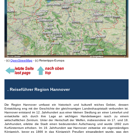
- (c)
OpenStreetMap
- (c) Reisetipps-Europa
.
Reiseführer Region Hannover
Die Region Hannover umfasst ein historisch und kulturell reiches Gebiet, dessen
Entwicklung eng mit der Geschichte der gleichnamigen Landeshauptstadt verbunden ist.
Hannover entstand im 12. Jahrhundert aus einer kleinen Siedlung an einer Leinefurt und
entwickelte sich durch ihre Lage an wichtigen Handelswegen rasch zu einem
wirtschaftlichen Zentrum. Unter der Herrschaft der Welfen, insbesondere im 17. und 18.
Jahrhundert, erlebte die Stadt einen bedeutenden Aufschwung und wurde 1692 zum
Kurfürstentum erhoben. Im 19. Jahrhundert war Hannover zeitweise ein eigenständiges
Königreich, bevor es 1866 in das Königreich Preußen eingegliedert wurde, was den