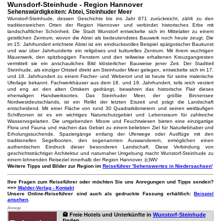
Wunsdorf-Steinhude - Region Hannover
Sehenswürdigkeiten: Abtei, Steinhuder Meer
Wunstorf-Steinhude, dessen Geschichte bis ins Jahr 871 zurückreicht, zählt zu den
traditionsreichen Orten der Region Hannover und verbindet historisches Erbe mit
landschaftlicher Schönheit. Die Stadt Wunstorf entwickelte sich im Mittelalter zu einem
geistlichen Zentrum, wovon die Abtei als bedeutendstes Bauwerk noch heute zeugt. Die
im 15. Jahrhundert errichtete Abtei ist ein eindrucksvolles Beispiel spätgotischer Baukunst
und war über Jahrhunderte ein religiöses und kulturelles Zentrum. Mit ihrem wuchtigen
Mauerwerk, den spitzbogigen Fenstern und den teilweise erhaltenen Kreuzgangresten
vermittelt sie ein anschauliches Bild klösterlicher Bauweise jener Zeit. Der Stadtteil
Steinhude, als einziger Ortsteil direkt am Steinhuder Meer gelegen, entwickelte sich im 17.
und 18. Jahrhundert zu einem Fischer- und Weberort und ist heute für seine malerische
Uferlage bekannt. Fachwerkhäuser aus dem 18. und 19. Jahrhundert, teils reich verziert
und eng an den alten Ortskern gedrängt, bewahren das historische Flair dieses
ehemaligen Handwerksortes. Das Steinhuder Meer, der größte Binnensee
Nordwestdeutschlands, ist ein Relikt der letzten Eiszeit und prägt die Landschaft
entscheidend. Mit einer Fläche von rund 30 Quadratkilometern und seinen weitläufigen
Schilfzonen ist es ein wichtiges Naturschutzgebiet und Lebensraum für zahlreiche
Wasservogelarten. Die umgebenden Moore und Feuchtwiesen bieten eine einzigartige
Flora und Fauna und machen das Gebiet zu einem beliebten Ziel für Naturliebhaber und
Erholungssuchende. Spaziergänge entlang der Uferwege oder Ausflüge mit den
traditionellen Segelbooten, den sogenannten Auswanderern, ermöglichen einen
authentischen Eindruck dieser besonderen Landschaft. Diese Verbindung von
geschichtsträchtiger Architektur und naturnaher Umgebung macht Wunstorf-Steinhude zu
einem lohnenden Reiseziel innerhalb der Region Hannover. (c)WV
Weitere Tipps und Bilder zur Region im
Reiseführer 'Sehenswertes in Niedersachsen'
Ihre Fragen zum Reiseführer oder möchten Sie uns Anregungen und Tipps senden?
==>
Walder-Verlag - Kontakt
Unsere Online-Reiseführer sind auch als gedruckte Fassung erhältlich:
Beispiel
ansehen
.
Anzeige
🏨 Freie Hotels und Unterkünfte in
Wunstorf-Steinhude
finden