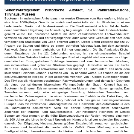
Sehenswürdigkeiten: historische Altstadt, St. Pankratius-Kirche,
Tillyhaus, Museen
Bockenem im malerischen Ambergaus, nur wenige Kilometer vom Harz entfernt, blickt auf
eine über 1000-jährige Geschichte zurück und entwickelte sich im Mittelalter zu einem
bedeutenden Markt- und Handwerkszentrum. Die Stadt erstreckt sich im Tal der Nette,
deren fruchtbare Umgebung die Ansiedlung begünstigte und schon früh für den Ackerbau
genutzt wurde. Die historische Altstadt mit ihren charakteristischen Fachwerkhäusern
vermittelt ein lebendiges Bild der Vergangenheit, auch wenn viele Gebäude erst nach dem
verheerenden Stadtbrand von 1847 errichtet wurden. Dieser Brand zerstörte nahezu 90
Prozent der Bauten und führte zu einem schnellen Wiederaufbau, bei dem zahlreiche
Fachwerkhäuser in einem einheitlichen Stil neu entstanden. Die St. Pankratius-Kirche,
deren Ursprünge bis ins 12. Jahrhundert reichen, ist ein eindrucksvolles Beispiel
mittelalterlicher Sakralarchitektur. Ihr heutiges Erscheinungsbild wird von einem wuchtigen
quadratischen Turm, gotischen Spitzbogenfenstern und einer harmonischen Mischung
aus romanischen und gotischen Stilelementen geprägt. Unmittelbar neben der Kirche
steht das Tillyhaus, ein Fachwerkbau aus dem frühen 17. Jahrhundert, das nach dem
kaiserlichen Feldherrn Johann T’Serclaes von Tilly benannt wurde. Es erinnert an die Zeit
des Dreißigjährigen Krieges, in der Bockenem mehrfach von Truppen durchzogen wurde.
Das Tillyhaus gilt mit seinen geschnitzten Fachwerkverzierungen und der steilen Dachform
als eines der schönsten historischen Wohngebäude der Stadt. Kulturell hat sich
Bockenem in jüngerer Zeit mit seinen technischen Museen einen Namen gemacht. Das
Turmuhrenmuseum zeigt eine einzigartige Sammlung historischer Turmuhren und
mechanischer Zeitmessgeräte, die einen faszinierenden Einblick in die Entwicklung der
Uhrmacherkunst geben. Im Ortsteil Störy befindet sich das größte Kleinwagenmuseum
Europas, das mit zahlreichen Fahrzeugraritäten die Geschichte des Automobilbaus des
20. Jahrhunderts dokumentiert. Auch die nähere Umgebung bietet sehenswerte
Zeugnisse der Industrie- und Naturgeschichte. Der historische Hochofen im Ortsteil
Bornum am Harz erinnert an die frühe Eisenverarbeitung der Region, während eine mehr
als 100 Jahre alte Linde im Ortsteil Upstedt ein Naturdenkmal von regionaler Bedeutung
darstellt. Der Dillgraben, Niedersachsens größter Einzelerdfall, zeugt von geologischen
Prozessen und bereichert die landschaftliche Vielfalt. Diese Mischung aus reicher
Stadtgeschichte, bemerkenswerter Architektur und technischen wie natürlichen