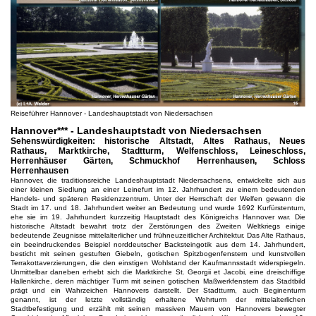
Reiseführer Hannover - Landeshauptstadt von Niedersachsen
Hannover*** - Landeshauptstadt von Niedersachsen
Sehenswürdigkeiten: historische Altstadt, Altes Rathaus, Neues
Rathaus, Marktkirche, Stadtturm, Welfenschloss, Leineschloss,
Herrenhäuser Gärten, Schmuckhof Herrenhausen, Schloss
Herrenhausen
Hannover, die traditionsreiche Landeshauptstadt Niedersachsens, entwickelte sich aus
einer kleinen Siedlung an einer Leinefurt im 12. Jahrhundert zu einem bedeutenden
Handels- und späteren Residenzzentrum. Unter der Herrschaft der Welfen gewann die
Stadt im 17. und 18. Jahrhundert weiter an Bedeutung und wurde 1692 Kurfürstentum,
ehe sie im 19. Jahrhundert kurzzeitig Hauptstadt des Königreichs Hannover war. Die
historische Altstadt bewahrt trotz der Zerstörungen des Zweiten Weltkriegs einige
bedeutende Zeugnisse mittelalterlicher und frühneuzeitlicher Architektur. Das Alte Rathaus,
ein beeindruckendes Beispiel norddeutscher Backsteingotik aus dem 14. Jahrhundert,
besticht mit seinen gestuften Giebeln, gotischen Spitzbogenfenstern und kunstvollen
Terrakottaverzierungen, die den einstigen Wohlstand der Kaufmannsstadt widerspiegeln.
Unmittelbar daneben erhebt sich die Marktkirche St. Georgii et Jacobi, eine dreischiffige
Hallenkirche, deren mächtiger Turm mit seinen gotischen Maßwerkfenstern das Stadtbild
prägt und ein Wahrzeichen Hannovers darstellt. Der Stadtturm, auch Beginenturm
genannt, ist der letzte vollständig erhaltene Wehrturm der mittelalterlichen
Stadtbefestigung und erzählt mit seinen massiven Mauern von Hannovers bewegter