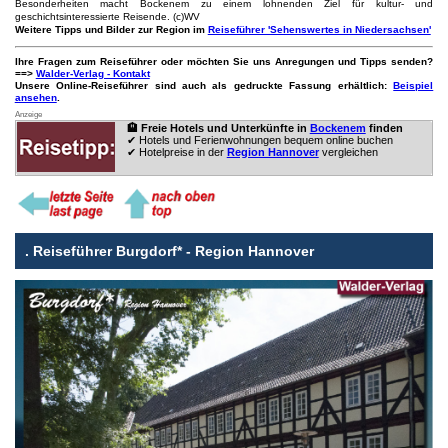
Besonderheiten macht Bockenem zu einem lohnenden Ziel für kultur- und
geschichtsinteressierte Reisende. (c)WV
Weitere Tipps und Bilder zur Region im
Reiseführer 'Sehenswertes in Niedersachsen'
Ihre Fragen zum Reiseführer oder möchten Sie uns Anregungen und Tipps senden?
==>
Walder-Verlag - Kontakt
Unsere Online-Reiseführer sind auch als gedruckte Fassung erhältlich:
Beispiel
ansehen
.
Anzeige
🏨 Freie Hotels und Unterkünfte in
Bockenem
finden
✔ Hotels und Ferienwohnungen bequem online buchen
✔ Hotelpreise in der
Region Hannover
vergleichen
.
Reiseführer Burgdorf* - Region Hannover