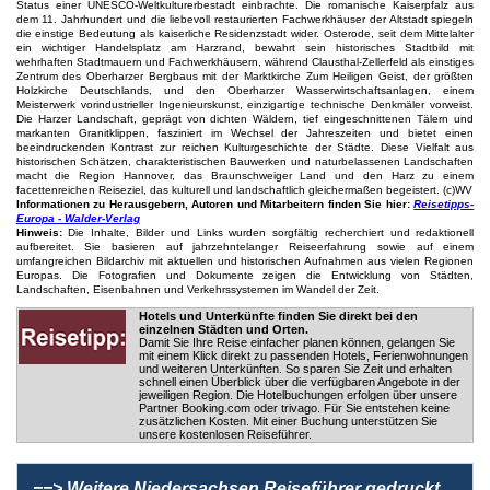
Status einer UNESCO-Weltkulturerbestadt einbrachte. Die romanische Kaiserpfalz aus
dem 11. Jahrhundert und die liebevoll restaurierten Fachwerkhäuser der Altstadt spiegeln
die einstige Bedeutung als kaiserliche Residenzstadt wider. Osterode, seit dem Mittelalter
ein wichtiger Handelsplatz am Harzrand, bewahrt sein historisches Stadtbild mit
wehrhaften Stadtmauern und Fachwerkhäusern, während Clausthal-Zellerfeld als einstiges
Zentrum des Oberharzer Bergbaus mit der Marktkirche Zum Heiligen Geist, der größten
Holzkirche Deutschlands, und den Oberharzer Wasserwirtschaftsanlagen, einem
Meisterwerk vorindustrieller Ingenieurskunst, einzigartige technische Denkmäler vorweist.
Die Harzer Landschaft, geprägt von dichten Wäldern, tief eingeschnittenen Tälern und
markanten Granitklippen, fasziniert im Wechsel der Jahreszeiten und bietet einen
beeindruckenden Kontrast zur reichen Kulturgeschichte der Städte. Diese Vielfalt aus
historischen Schätzen, charakteristischen Bauwerken und naturbelassenen Landschaften
macht die Region Hannover, das Braunschweiger Land und den Harz zu einem
facettenreichen Reiseziel, das kulturell und landschaftlich gleichermaßen begeistert. (c)WV
Informationen zu Herausgebern, Autoren und Mitarbeitern finden Sie hier:
Reisetipps-
Europa - Walder-Verlag
Hinweis:
Die Inhalte, Bilder und Links wurden sorgfältig recherchiert und redaktionell
aufbereitet. Sie basieren auf jahrzehntelanger Reiseerfahrung sowie auf einem
umfangreichen Bildarchiv mit aktuellen und historischen Aufnahmen aus vielen Regionen
Europas. Die Fotografien und Dokumente zeigen die Entwicklung von Städten,
Landschaften, Eisenbahnen und Verkehrssystemen im Wandel der Zeit.
Hotels und Unterkünfte finden Sie direkt bei den
einzelnen Städten und Orten.
Damit Sie Ihre Reise einfacher planen können, gelangen Sie
mit einem Klick direkt zu passenden Hotels, Ferienwohnungen
und weiteren Unterkünften. So sparen Sie Zeit und erhalten
schnell einen Überblick über die verfügbaren Angebote in der
jeweiligen Region. Die Hotelbuchungen erfolgen über unsere
Partner Booking.com oder trivago. Für Sie entstehen keine
zusätzlichen Kosten. Mit einer Buchung unterstützen Sie
unsere kostenlosen Reiseführer.
==> Weitere Niedersachsen Reiseführer gedruckt