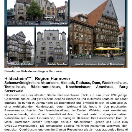
Reiseführer Hildesheim - Region Hannover
Hildesheim*** - Region Hannover
Sehenswürdigkeiten: historische Altstadt, Rathaus, Dom, Wedekindhaus,
Tempelhaus, Bäckeramtshaus, Knochenhauer Amtshaus, Burg
Steuerwald
Hildesheim, eine der ältesten Städte Niedersachsens, blickt auf eine über 1200-jährige
Geschichte zurück und gilt als bedeutendes kirchliches und kulturelles Zentrum. Die Stadt
entstand im frühen 9. Jahrhundert als Bischofssitz und entwickelte sich im Mittelalter zu
einer wohlhabenden Handelsstadt, deren Wohlstand bis heute in den prachtvollen
Bauwerken sichtbar ist. Die historische Altstadt, im Zweiten Weltkrieg stark zerstört und
später aufwendig rekonstruiert, vermittelt mit ihren Fachwerkbauten und repräsentativen
Patrizierhäusern einen Eindruck von der einstigen Blütezeit. Der Hildesheimer Dom St.
Mariä Himmelfahrt, dessen Ursprünge bis 815 zurückreichen, gehört seit 1985 zum
UNESCO-Weltkulturerbe. Die romanische Basilika mit ihrem markanten Westwerk, den
doppelten Querhäusern und dem berühmten Rosenstock gilt als herausragendes Beispiel