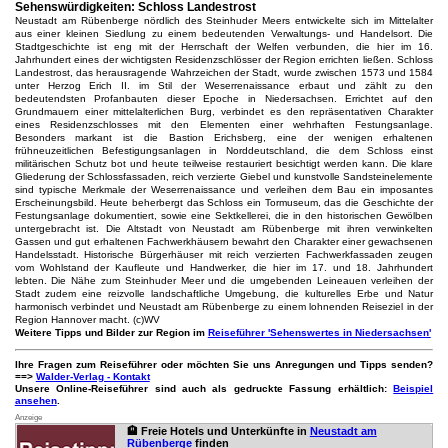
Sehenswürdigkeiten: Schloss Landestrost
Neustadt am Rübenberge nördlich des Steinhuder Meers entwickelte sich im Mittelalter
aus einer kleinen Siedlung zu einem bedeutenden Verwaltungs- und Handelsort. Die
Stadtgeschichte ist eng mit der Herrschaft der Welfen verbunden, die hier im 16.
Jahrhundert eines der wichtigsten Residenzschlösser der Region errichten ließen. Schloss
Landestrost, das herausragende Wahrzeichen der Stadt, wurde zwischen 1573 und 1584
unter Herzog Erich II. im Stil der Weserrenaissance erbaut und zählt zu den
bedeutendsten Profanbauten dieser Epoche in Niedersachsen. Errichtet auf den
Grundmauern einer mittelalterlichen Burg, verbindet es den repräsentativen Charakter
eines Residenzschlosses mit den Elementen einer wehrhaften Festungsanlage.
Besonders markant ist die Bastion Erichsberg, eine der wenigen erhaltenen
frühneuzeitlichen Befestigungsanlagen in Norddeutschland, die dem Schloss einst
militärischen Schutz bot und heute teilweise restauriert besichtigt werden kann. Die klare
Gliederung der Schlossfassaden, reich verzierte Giebel und kunstvolle Sandsteinelemente
sind typische Merkmale der Weserrenaissance und verleihen dem Bau ein imposantes
Erscheinungsbild. Heute beherbergt das Schloss ein Tormuseum, das die Geschichte der
Festungsanlage dokumentiert, sowie eine Sektkellerei, die in den historischen Gewölben
untergebracht ist. Die Altstadt von Neustadt am Rübenberge mit ihren verwinkelten
Gassen und gut erhaltenen Fachwerkhäusern bewahrt den Charakter einer gewachsenen
Handelsstadt. Historische Bürgerhäuser mit reich verzierten Fachwerkfassaden zeugen
vom Wohlstand der Kaufleute und Handwerker, die hier im 17. und 18. Jahrhundert
lebten. Die Nähe zum Steinhuder Meer und die umgebenden Leineauen verleihen der
Stadt zudem eine reizvolle landschaftliche Umgebung, die kulturelles Erbe und Natur
harmonisch verbindet und Neustadt am Rübenberge zu einem lohnenden Reiseziel in der
Region Hannover macht. (c)WV
Weitere Tipps und Bilder zur Region im
Reiseführer 'Sehenswertes in Niedersachsen'
Ihre Fragen zum Reiseführer oder möchten Sie uns Anregungen und Tipps senden?
==>
Walder-Verlag - Kontakt
Unsere Online-Reiseführer sind auch als gedruckte Fassung erhältlich:
Beispiel
ansehen
.
Anzeige
🏨 Freie Hotels und Unterkünfte in
Neustadt am
Rübenberge
finden