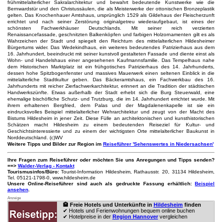
frühmittelalterlicher Sakralarchitektur und bewahrt bedeutende Kunstwerke wie die
Bernwardstür und den Christussäulen, die als Meisterwerke der ottonischen Bronzeplastik
gelten. Das Knochenhauer Amtshaus, ursprünglich 1529 als Gildehaus der Fleischerzunft
errichtet und nach seiner Zerstörung originalgetreu wiederaufgebaut, ist eines der
schönsten Fachwerkhäuser Deutschlands. Mit seiner reich verzierten
Renaissancefassade, geschnitzten Balkenköpfen und farbigen Holzornamenten gilt es als
Wahrzeichen der Stadt und spiegelt den Reichtum des mittelalterlichen Hildesheimer
Bürgertums wider. Das Wedekindhaus, ein weiteres bedeutendes Patrizierhaus aus dem
16. Jahrhundert, beeindruckt mit seiner kunstvoll gestalteten Fassade und diente einst als
Wohn- und Handelshaus einer angesehenen Kaufmannsfamilie. Das Tempelhaus nahe
dem Historischen Marktplatz ist ein frühgotisches Patrizierhaus des 14. Jahrhunderts,
dessen hohe Spitzbogenfenster und massives Mauerwerk einen seltenen Einblick in die
mittelalterliche Stadtkultur geben. Das Bäckeramtshaus, ein Fachwerkbau des 16.
Jahrhunderts mit reicher Zierfachwerkarchitektur, erinnert an die Tradition der städtischen
Handwerkszünfte. Etwas außerhalb der Stadt erhebt sich die Burg Steuerwald, eine
ehemalige bischöfliche Schutz- und Trutzburg, die im 14. Jahrhundert errichtet wurde. Mit
ihrem erhaltenen Bergfried, dem Palas und der Magdalenenkapelle ist sie ein
eindrucksvolles Beispiel mittelalterlicher Wehrarchitektur und zeugt von der Macht des
Bistums Hildesheim in jener Zeit. Diese Fülle an architektonischen und kunsthistorischen
Schätzen macht Hildesheim zu einem bedeutenden Reiseziel für Kultur- und
Geschichtsinteressierte und zu einem der wichtigsten Orte mittelalterlicher Baukunst in
Norddeutschland. (c)WV
Weitere Tipps und Bilder zur Region im
Reiseführer 'Sehenswertes in Niedersachsen'
Ihre Fragen zum Reiseführer oder möchten Sie uns Anregungen und Tipps senden?
==>
Walder-Verlag - Kontakt
Tourismusinfos/Büro:
Tourist-Information Hildesheim, Rathausstr. 20, 31134 Hildesheim,
Tel. 05121-1798-0, www.hildesheim.de
Unsere Online-Reiseführer sind auch als gedruckte Fassung erhältlich:
Beispiel
ansehen
.
Anzeige
🏨 Freie Hotels und Unterkünfte in
Hildesheim
finden
✔ Hotels und Ferienwohnungen bequem online buchen
✔ Hotelpreise in der
Region Hannover
vergleichen