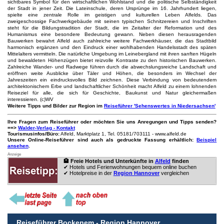
sichtbares Symbol für den wirtschaftlichen Wohlstand und die politische Selbständigkeit
der Stadt in jener Zeit. Die Lateinschule, deren Ursprünge im 16. Jahrhundert liegen,
spielte eine zentrale Rolle im geistigen und kulturellen Leben Alfelds. Das
zweigeschossige Fachwerkgebäude mit seinen typischen Schnitzereien und Inschriften
steht für die Bildungstradition der Stadt, die im Zeitalter der Reformation und des
Humanismus eine besondere Bedeutung gewann. Neben diesen herausragenden
Bauwerken bewahrt Alfeld auch zahlreiche weitere Fachwerkhäuser, die das Stadtbild
harmonisch ergänzen und den Eindruck einer wohlhabenden Handelsstadt des späten
Mittelalters vermitteln. Die natürliche Umgebung im Leinebergland mit ihren sanften Hügeln
und bewaldeten Höhenzügen bietet reizvolle Kontraste zu den historischen Bauwerken.
Zahlreiche Wander- und Radwege führen durch die abwechslungsreiche Landschaft und
eröffnen weite Ausblicke über Täler und Höhen, die besonders im Wechsel der
Jahreszeiten ein eindrucksvolles Bild zeichnen. Diese Verbindung von bedeutendem
architektonischem Erbe und landschaftlicher Schönheit macht Alfeld zu einem lohnenden
Reiseziel für alle, die sich für Geschichte, Baukunst und Natur gleichermaßen
interessieren. (c)WV
Weitere Tipps und Bilder zur Region im
Reiseführer 'Sehenswertes in Niedersachsen'
Ihre Fragen zum Reiseführer oder möchten Sie uns Anregungen und Tipps senden?
==>
Walder-Verlag - Kontakt
Tourismusinfos/Büro:
Alfeld, Marktplatz 1, Tel. 05181/703111 - www.alfeld.de
Unsere Online-Reiseführer sind auch als gedruckte Fassung erhältlich:
Beispiel
ansehen
.
Anzeige
🏨 Freie Hotels und Unterkünfte in
Alfeld
finden
✔ Hotels und Ferienwohnungen bequem online buchen
✔ Hotelpreise in der
Region Hannover
vergleichen
.
Reiseführer Bockenem - Region Hannover