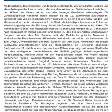
Niedersachsen, das zweitgrößte Bundesland Deutschlands, vereint kulturelle Schätze und
abwechslungsreiche Landschaften, die von den Weiten der Ostfriesischen Inseln bis zu
den Höhen des Harzes reichen und eine bewegte Geschichte widerspiegeln. Die
Landeshauptstadt Hannover, deren Wurzeln bis ins 12. Jahrhundert zurückreichen,
entwickelte sich von einer mittelalterlichen Siedlung zu einem bedeutenden Handels- und
Messestandort. Heute präsentiert sich die Stadt als lebendiges Zentrum von Kultur und
Wirtschaft, geprägt von der Mischung historischer Bauwerke und moderner Architektur. Die
Herrenhäuser Gärten, ein Meisterwerk barocker Gartenkunst, wurden im 17. Jahrhundert
nach französischem Vorbild angelegt und zählen zu den bedeutendsten Gartenanlagen
Europas, während das Alte Rathaus und die Marktkirche gotische Baukunst in
eindrucksvoller Form bewahren. Hildesheim beeindruckt mit seinen Kirchenbauten, die
zum UNESCO-Weltkulturerbe gehören, darunter der Dom Mariä Himmelfahrt mit seinem
kunstvollen Bronzetaufbecken und die Michaeliskirche, ein Höhepunkt ottonischer
Baukunst des 11. Jahrhunderts. Neustadt am Rübenberge zeigt mit seiner Stadtkirche
und den umliegenden Herrenhäusern die ländlich geprägte Architekturgeschichte
Niedersachsens, während Alfeld mit den Fagus-Werken, einem von Walter Gropius
entworfenen frühen Bauhaus-Meisterwerk, ein herausragendes Beispiel moderner
Industriearchitektur bietet. Burgdorf bewahrt seinen historischen Stadtkern mit
Fachwerkhäusern aus dem 16. und 17. Jahrhundert, die einen Eindruck vom einstigen
Leben in den Handelsstädten der Region vermitteln. Im Braunschweiger Land erhebt sich
Braunschweig, das unter Herzog Heinrich dem Löwen im 12. Jahrhundert zu einer
bedeutenden Residenzstadt aufstieg. Die Burg Dankwarderode, ein romanisches Bauwerk
von großer historischer Bedeutung, und der Dom St. Blasii mit seinen ottonischen und
romanischen Elementen sind eindrucksvolle Zeugnisse dieser Zeit. Wolfenbüttel, über
Jahrhunderte Residenz der welfischen Herzöge, fasziniert mit seiner nahezu vollständig
erhaltenen Altstadt und dem prachtvollen Schloss Wolfenbüttel, einem der größten noch
erhaltenen Renaissanceschlösser Norddeutschlands, sowie der berühmten Herzog August
Bibliothek, die einst als „Achte Weltwunder“ bezeichnet wurde. Helmstedt, im Mittelalter ein
bedeutendes Zentrum von Handel und Gelehrsamkeit, bewahrt mit der ehemaligen
Universität, prächtigen Renaissancebauten und der St. Stephani Kirche bedeutende
historische Architektur. Die Harzregion begeistert mit einer Kombination aus
mittelalterlichen Städten und eindrucksvollen Naturlandschaften. Goslar, die Stadt des
Rammelsbergs, blickt auf eine über tausendjährige Bergbaugeschichte zurück, die ihr den