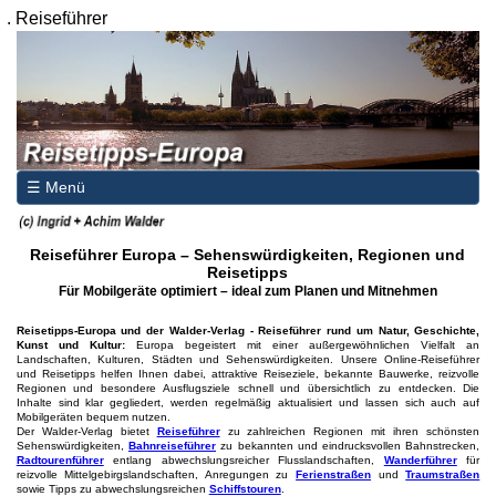
.
Reiseführer
☰ Menü
Reiseführer Europa – Sehenswürdigkeiten, Regionen und
Reisetipps
Für Mobilgeräte optimiert – ideal zum Planen und Mitnehmen
Reisetipps-Europa und der Walder-Verlag - Reiseführer rund um Natur, Geschichte,
Kunst und Kultur:
Europa begeistert mit einer außergewöhnlichen Vielfalt an
Landschaften, Kulturen, Städten und Sehenswürdigkeiten. Unsere Online-Reiseführer
und Reisetipps helfen Ihnen dabei, attraktive Reiseziele, bekannte Bauwerke, reizvolle
Regionen und besondere Ausflugsziele schnell und übersichtlich zu entdecken. Die
Inhalte sind klar gegliedert, werden regelmäßig aktualisiert und lassen sich auch auf
Mobilgeräten bequem nutzen.
Der Walder-Verlag bietet
Reiseführer
zu zahlreichen Regionen mit ihren schönsten
Sehenswürdigkeiten,
Bahnreiseführer
zu bekannten und eindrucksvollen Bahnstrecken,
Radtourenführer
entlang abwechslungsreicher Flusslandschaften,
Wanderführer
für
reizvolle Mittelgebirgslandschaften, Anregungen zu
Ferienstraßen
und
Traumstraßen
sowie Tipps zu abwechslungsreichen
Schiffstouren
.