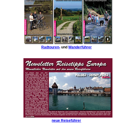
Radtouren-
und
Wanderführer
neue Reiseführer