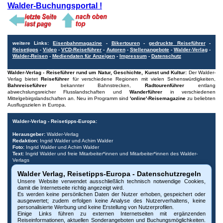
Walder-Buchungsportal !
weitere Links:
Eisenbahnmagazine
-
Bikertouren
-
gedruckte Reiseführer
-
Reisetipps
-
Video
-
VCD-Reiseführer
-
Autoren
-
Stellenangebote
-
Walder-Verlag
-
Walder-Reisen
-
Mediendaten für Anzeigen
-
Impressum
-
Datenschutz
Walder-Verlag - Reiseführer rund um Natur, Geschichte, Kunst und Kultur:
Der Walder-
Verlag bietet
Reiseführer
für verschiedene Regionen mit vielen Sehenswürdigkeiten,
Bahnreiseführer
bekannter Bahnstrecken,
Radtourenführer
entlang
abwechslungsreicher Flusslandschaften und
Wanderführer
in verschiedenen
Mittelgebirgslandschaften an. Neu im Programm sind
'online'-Reisemagazine
zu beliebten
Ausflugszielen in Europa.
Walder-Verlag - Reisetipps-Europa:
Herausgeber:
Walder-Verlag
Redaktion:
Ingrid Walder und Achim Walder
Foto:
Ingrid Walder und Achim Walder
Text:
Ingrid Walder und freie Mitarbeiter*innen und Mitarbeiter*innen des Walder-
Verlags
- Fotos und Texte, wenn gekennzeichnet, wurden von Tourismus-Büros
Walder Verlag, Reisetipps-Europa - Datenschutzregeln
freundlicherweise bereitgestellt.
Unsere Website verwendet ausschließlich technisch notwendige Cookies,
Urheberrecht:
Bitte beachten Sie, dass alle Urheberrechte der Bilder und Dokumente
damit die Internetseite richtig angezeigt wird.
dieser Internetseite beim Walder-Verlag und den Fotografen liegen. Die Nutzung,
Es werden keine persönlichen Daten der Nutzer erhoben, gespeichert oder
auch auszugsweise, ist nur mit vorheriger schriftlicher Genehmigung des Verlags oder
ausgewertet; zudem erfolgen keine Analyse des Nutzerverhaltens, keine
der Fotografen möglich. Die Veröffentlichung von Bildern und Texten auf nicht
personalisierte Werbung und keine Erstellung von Nutzerprofilen.
autorisierten Internetseiten oder Druckerzeugnissen untersagen wir ausdrücklich. Bei
Einige Links führen zu externen Internetseiten mit ergänzenden
Missbrauch behalten wir uns rechtliche Schritte vor. Widerruf vorbehalten.
Reiseinformationen, aktuellen Sonderangeboten und Buchungsmöglichkeiten.