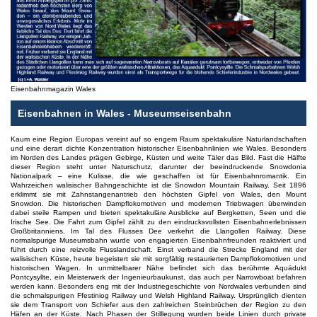
Eisenbahnmagazin Wales
Eisenbahnen in Wales - Museumseisenbahn
Kaum eine Region Europas vereint auf so engem Raum spektakuläre Naturlandschaften
und eine derart dichte Konzentration historischer Eisenbahnlinien wie Wales. Besonders
im Norden des Landes prägen Gebirge, Küsten und weite Täler das Bild. Fast die Hälfte
dieser Region steht unter Naturschutz, darunter der beeindruckende Snowdonia
Nationalpark – eine Kulisse, die wie geschaffen ist für Eisenbahnromantik. Ein
Wahrzeichen walisischer Bahngeschichte ist die Snowdon Mountain Railway. Seit 1896
erklimmt sie mit Zahnstangenantrieb den höchsten Gipfel von Wales, den Mount
Snowdon. Die historischen Dampflokomotiven und modernen Triebwagen überwinden
dabei steile Rampen und bieten spektakuläre Ausblicke auf Bergketten, Seen und die
Irische See. Die Fahrt zum Gipfel zählt zu den eindrucksvollsten Eisenbahnerlebnissen
Großbritanniens. Im Tal des Flusses Dee verkehrt die Llangollen Railway. Diese
normalspurige Museumsbahn wurde von engagierten Eisenbahnfreunden reaktiviert und
führt durch eine reizvolle Flusslandschaft. Einst verband die Strecke England mit der
walisischen Küste, heute begeistert sie mit sorgfältig restaurierten Dampflokomotiven und
historischen Wagen. In unmittelbarer Nähe befindet sich das berühmte Aquädukt
Pontcysyllte, ein Meisterwerk der Ingenieurbaukunst, das auch per Narrowboat befahren
werden kann. Besonders eng mit der Industriegeschichte von Nordwales verbunden sind
die schmalspurigen Ffestiniog Railway und Welsh Highland Railway. Ursprünglich dienten
sie dem Transport von Schiefer aus den zahlreichen Steinbrüchen der Region zu den
Häfen an der Küste. Nach Phasen der Stilllegung wurden beide Linien durch private