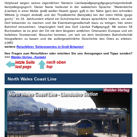
Holyhead wegen seines eigentlichen Namens Llanfairpwll­gwyngyllgogery­chwyrndrobwll­
llantysilio­gogogoch. Dieser Name bedeutet in der walisischen Sprache: "Marienkirche
(Llanfair) in einer Mulde (pwll) weißer Haseln (gwyn gyll) in der Nähe (ger) des schnellen
Wirbels (y chwyrn drobwll) und der Thysiliokirche (llantysilio) bei der roten Höhle (gogo
goch)." Im 19. Jahrhundert erfand ein Schuhmacher dieses sprachliche Unikum, um sein
Dorf bekannter zu machen und die Eisenbahngesellschaft dazu zu bringen, hier einen
Bahnhof einzurichten. Ursprünglich hieß das Dorf Llanfair Pwllgwyngyll. Mit seinen 58
Buchstaben ist es jetzt der Ort mit dem längsten amtlichen Ortsnamen Europas und ein
beliebtes Touristenziel. Besucher kommen, um sich vor dem berühmten Bahnhofschild
fotografieren zu lassen und die außergewöhnliche Geschichte des Ortes zu erleben.
(c)WO
weitere
Reiseführer 'Sehenswertes in Groß Britanien'
Ihre Fragen zum Reiseführer oder möchten Sie uns Anregungen und Tipps senden?
==>
Walder-Verlag - Kontakt
North Wales Coast Line