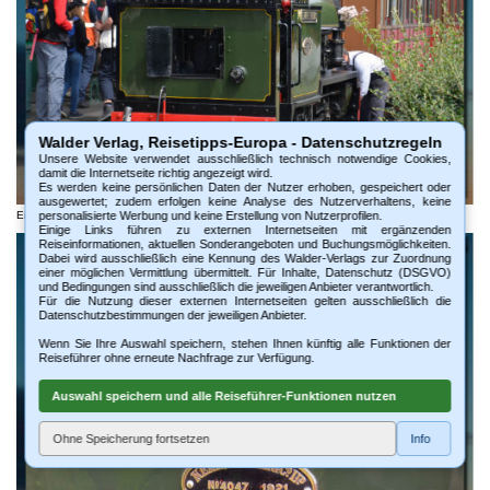
Walder Verlag, Reisetipps-Europa - Datenschutzregeln
Unsere Website verwendet ausschließlich technisch notwendige Cookies,
damit die Internetseite richtig angezeigt wird.
Es werden keine persönlichen Daten der Nutzer erhoben, gespeichert oder
ausgewertet; zudem erfolgen keine Analyse des Nutzerverhaltens, keine
personalisierte Werbung und keine Erstellung von Nutzerprofilen.
Eisenbahnmagazin Wales - Talyllyn Railway
Einige Links führen zu externen Internetseiten mit ergänzenden
Reiseinformationen, aktuellen Sonderangeboten und Buchungsmöglichkeiten.
Dabei wird ausschließlich eine Kennung des Walder-Verlags zur Zuordnung
einer möglichen Vermittlung übermittelt. Für Inhalte, Datenschutz (DSGVO)
und Bedingungen sind ausschließlich die jeweiligen Anbieter verantwortlich.
Für die Nutzung dieser externen Internetseiten gelten ausschließlich die
Datenschutzbestimmungen der jeweiligen Anbieter.
Wenn Sie Ihre Auswahl speichern, stehen Ihnen künftig alle Funktionen der
Reiseführer ohne erneute Nachfrage zur Verfügung.
Auswahl speichern und alle Reiseführer-Funktionen nutzen
Ohne Speicherung fortsetzen
Info