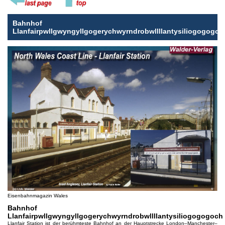
Bahnhof
Llanfairpwllgwyngyllgogerychwyrndrobwllllantysiliogogogoc
Eisenbahnmagazin Wales
Bahnhof
Llanfairpwllgwyngyllgogerychwyrndrobwllllantysiliogogogoch
Llanfair Station ist der berühmteste Bahnhof an der Hauptstrecke London–Manchester–