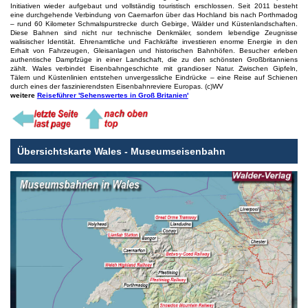
Initiativen wieder aufgebaut und vollständig touristisch erschlossen. Seit 2011 besteht
eine durchgehende Verbindung von Caernarfon über das Hochland bis nach Porthmadog
– rund 60 Kilometer Schmalspurstrecke durch Gebirge, Wälder und Küstenlandschaften.
Diese Bahnen sind nicht nur technische Denkmäler, sondern lebendige Zeugnisse
walisischer Identität. Ehrenamtliche und Fachkräfte investieren enorme Energie in den
Erhalt von Fahrzeugen, Gleisanlagen und historischen Bahnhöfen. Besucher erleben
authentische Dampfzüge in einer Landschaft, die zu den schönsten Großbritanniens
zählt. Wales verbindet Eisenbahngeschichte mit grandioser Natur. Zwischen Gipfeln,
Tälern und Küstenlinien entstehen unvergessliche Eindrücke – eine Reise auf Schienen
durch eines der faszinierendsten Eisenbahnreviere Europas. (c)WV
weitere
Reiseführer 'Sehenswertes in Groß Britanien'
Übersichtskarte Wales - Museumseisenbahn