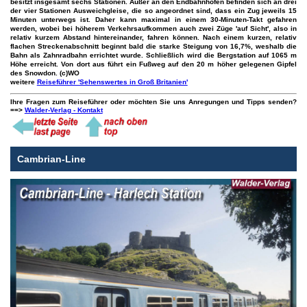
besitzt insgesamt sechs Stationen. Außer an den Endbahnhöfen befinden sich an drei
der vier Stationen Ausweichgleise, die so angeordnet sind, dass ein Zug jeweils 15
Minuten unterwegs ist. Daher kann maximal in einem 30-Minuten-Takt gefahren
werden, wobei bei höherem Verkehrsaufkommen auch zwei Züge 'auf Sicht', also in
relativ kurzem Abstand hintereinander, fahren können. Nach einem kurzen, relativ
flachen Streckenabschnitt beginnt bald die starke Steigung von 16,7%, weshalb die
Bahn als Zahnradbahn errichtet wurde. Schließlich wird die Bergstation auf 1065 m
Höhe erreicht. Von dort aus führt ein Fußweg auf den 20 m höher gelegenen Gipfel
des Snowdon.
(c)WO
weitere
Reiseführer 'Sehenswertes in Groß Britanien'
Ihre Fragen zum Reiseführer oder möchten Sie uns Anregungen und Tipps senden?
==>
Walder-Verlag - Kontakt
Cambrian-Line