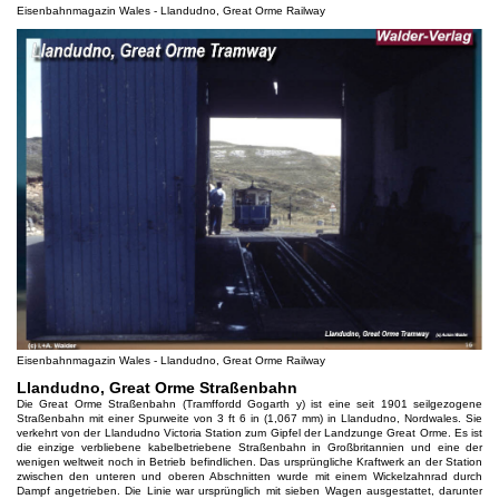
Eisenbahnmagazin Wales - Llandudno, Great Orme Railway
Eisenbahnmagazin Wales - Llandudno, Great Orme Railway
Llandudno, Great Orme Straßenbahn
Die Great Orme Straßenbahn (Tramffordd Gogarth y) ist eine seit 1901 seilgezogene
Straßenbahn mit einer Spurweite von 3 ft 6 in (1,067 mm) in Llandudno, Nordwales. Sie
verkehrt von der Llandudno Victoria Station zum Gipfel der Landzunge Great Orme. Es ist
die einzige verbliebene kabelbetriebene Straßenbahn in Großbritannien und eine der
wenigen weltweit noch in Betrieb befindlichen. Das ursprüngliche Kraftwerk an der Station
zwischen den unteren und oberen Abschnitten wurde mit einem Wickelzahnrad durch
Dampf angetrieben. Die Linie war ursprünglich mit sieben Wagen ausgestattet, darunter