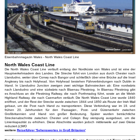
Eisenbahnmagazin Wales - North Wales Coast Line
North Wales Coast Line
Die North Wales Coast Line verläuft entlang der Nordküste von Wales und ist eine der
Hauptverkehrsadern des Landes. Die Strecke führt von London aus durch Chester nach
Llandudno, weiter über Conwy nach Bangor und schließlich über eine Brücke auf die Insel
Anglesey bis nach Holyhead. Von Holyhead bestehen Fährverbindungen nach Dublin in
Irland. In Llandudno Junction zweigen zwei wichtige Bahnstrecken ab: Eine nordwärts
nach Llandudno und eine südwärts nach Blaenau Ffestiniog. In Blaenau Ffestiniog gibt
es Anschluss an die Ffestiniog Railway, die nach Porthmadog führt, sowie an die Welsh
Highland Railway, die nach Caernarfon verläuft. Die North Wales Coast Line wurde 1840
eröffnet, und der Rest der Strecke wurde zwischen 1844 und 1850 als Route der Irish Mail
gebaut, um die Post nach Irland zu transportieren. Diese Verbindung war im 19. und
frühen 20. Jahrhundert für den Passagier-, Post- und Güterverkehr zwischen
Großbritannien und Irland von großer Bedeutung. Später wurden beträchtliche
Streckenabschnitte zwischen Chester und Colwyn Bay vierspurig ausgebaut, um die
Linienkapazität zu erhöhen. Diese Abschnitte wurden jedoch mittlerweile auf zwei Gleise
reduziert.(c)WO
weitere
Reiseführer 'Sehenswertes in Groß Britanien'