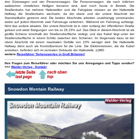
drei Güterwagen und vier Personenwagen. Die Personenwagen, die nach örtlichen
walisischen christlichen Heiligen benannt sind, sind noch heute in Betrieb. Die
Straßenbahn hat mehrere Haltestellen und die Fahrgäste müssen an der Haltestelle
Halfway die Straßenbahn wechseln, da der obere und der untere Abschnitt der
Standseilbahn getrennt sind. Die beiden Abschnitte arbeiten unabhängig voneinander,
wobei auf jedem Abschnitt zwei Fahrzeuge verkehren. Während ein Fahrzeug aufsteigt,
fährt das andere abwärts. Der untere Abschnitt ist in oder entlang der öffentlichen Straße
gebaut und weist Steigungen von bis zu 26,15% auf. Das Gleis in diesem Abschnitt ist als
gerillte Schiene innerhalb der Straßenoberfläche verlegt, und das Kabel liegt unter der
Straßenoberfläche in einem Schlitz zwischen den Schienen. Im Gegensatz dazu ist der
obere Abschnitt mit einem maximalen Gefälle von 10% weniger steil. Die Haltestelle
Halfway dient auch als Kontrollzentrum für die Linie. Die Elektromotoren, die die Kabel
antreiben, befinden sich im zentralen Gebäude der Haltestelle.
(c)WO
weitere
Reiseführer 'Sehenswertes in Groß Britanien'
Ihre Fragen zum Reiseführer oder möchten Sie uns Anregungen und Tipps senden?
==>
Walder-Verlag - Kontakt
Snowdon Montain Railway