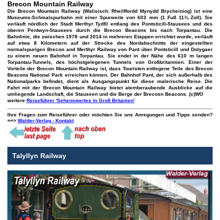
Brecon Mountain Railway
Die Brecon Mountain Railway (Walisisch: Rheilffordd Mynydd Brycheiniog) ist eine
Museums-Schmalspurbahn mit einer Spurweite von 603 mm (1 Fuß 11¾ Zoll). Sie
verläuft nördlich der Stadt Merthyr Tydfil entlang des Pontsticill-Stausees und des
oberen Pentwyn-Stausees durch die Brecon Beacons bis nach Torpantau. Die
Bahnlinie, die zwischen 1978 und 2014 in mehreren Etappen errichtet wurde, verläuft
auf etwa 8 Kilometern auf der Strecke des Nordabschnitts der eingestellten
normalspurigen Brecon and Merthyr Railway von Pant über Pontsticill und Dolygaer
zu einem neuen Bahnhof in Torpantau. Sie endet in der Nähe des 610 m langen
Torpantau-Tunnels, des höchstgelegenen Tunnels von Großbritannien. Einer der
Vorteile der Brecon Mountain Railway ist, dass Touristen entlegene Teile des Brecon
Beacons National Park erreichen können. Der Bahnhof Pant, der sich außerhalb des
Nationalparks befindet, dient als Ausgangspunkt für diese malerische Reise. Die
Fahrt mit der Brecon Mountain Railway bietet atemberaubende Ausblicke auf die
umliegende Landschaft, die Stauseen und die Berge der Brecosn Beacons.
(c)WO
weitere
Reiseführer 'Sehenswertes in Groß Britanien'
Ihre Fragen zum Reiseführer oder möchten Sie uns Anregungen und Tipps senden?
==>
Walder-Verlag - Kontakt
Talyllyn Railway