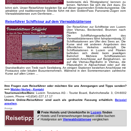
beiderseits des 'Röstigrabens' kennen zu
lernen. Nehmen Sie sich die Zeit dazu. Es
lohnt sich. Unser Reiseführer begleitet Sie auf dieser spannenden Entdeckungsreise. Die
attraktive und traditionsreiche Strecke führt mit den GoldenPass Panoramic-Zügen vom
Vierwaldstättersee zum Genfersee...
Reiseführer Schiffstour auf dem Vierwaldstättersee
Der Reiseführer zur Schiffreise von Luzern
über Vitznau, Beckenried, Brunnen nach
Flüelen
Die Schifffahrsgesellschaft des
Vierwaldstättersees fährt fahrplanmässig 32
Schiffsstationen am Ufer des Sees an. Die
Kurse sind mit anderen Angeboten des
öffentlichen Verkehrs verknüpft. Die
Schiffsstationen in Luzern und Flüelen
befinden sich direkt beim jeweiligen
Bahnhof. Mehrere Schiffsstationen
vermitteln Anschlüsse auf Bergbahnen, so
auf die Vitznau-Rigi-Bahn in Vitznau, die
Pilatusbahn in Alpnachstad oder auf die
Standseilbahn von Treib nach Seelisberg. An einigen Stationen bestehen Anschlüsse mit
Postautos oder lokalen Busunternehmen. Während in den Sommermonaten zahlreiche
Kurse auf allen Linien ...
Ihre Fragen zum Reiseführer oder möchten Sie uns Anregungen und Tipps senden?
==>
Walder-Verlag - Kontakt
Tourismusinfos/Büro:
Luzern Toruismus AG - Tourist Board, Bahnhofstraße 3, CH-6002
Luzern, Phone +41(0)41-227.17.17
Unsere Online-Reiseführer sind auch als gedruckte Fassung erhältlich:
Beispiel
ansehen
.
Anzeige
🏨 Freie Hotels und Unterkünfte in
Luzern
finden
✔ Hotels und Ferienwohnungen bequem online buchen
✔ Hotelpreise am
Vierwaldstättersee
vergleichen