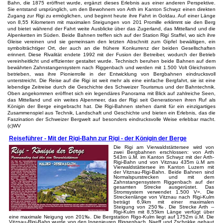
Bahn, die 1875 eröffnet wurde, ergänzt dieses Erlebnis aus einer anderen Perspektive.
Sie entstand ursprünglich, um den Bewohnern von Arth im Kanton Schwyz einen direkten
Zugang zur Rigi zu ermöglichen, und beginnt heute ihre Fahrt in Goldau. Auf einer Länge
von 8,55 Kilometern mit maximalen Steigungen von 201 Promille erklimmt sie den Berg
und bietet während der Fahrt weite Ausblicke über das Zugerland, das Mittelland und die
Alpenketten im Süden. Beide Bahnen treffen sich auf der Station Rigi Staffel, wo sich ihre
Gleise vereinen und sie gemeinsam den letzten Abschnitt zum Gipfel bewältigen, ein
symbolträchtiger Ort, der auch an die frühere Konkurrenz der beiden Gesellschaften
erinnert. Diese Rivalität endete 1992 mit der Fusion der Betreiber, wodurch der Betrieb
vereinheitlicht und effizienter gestaltet wurde. Technisch beruhen beide Bahnen auf dem
bewährten Zahnstangensystem nach Riggenbach und werden mit 1.500 Volt Gleichstrom
betrieben, was ihre Pionierrolle in der Entwicklung von Bergbahnen eindrucksvoll
unterstreicht. Die Reise auf die Rigi ist weit mehr als eine einfache Bergfahrt, sie ist eine
lebendige Zeitreise durch die Geschichte des Schweizer Tourismus und der Bahntechnik.
Oben angekommen eröffnet sich ein legendäres Panorama mit Blick auf zahlreiche Seen,
das Mittelland und ein weites Alpenmeer, das der Rigi seit Generationen ihren Ruf als
Königin der Berge eingebracht hat. Die Rigi-Bahnen stehen damit für ein einzigartiges
Zusammenspiel aus Technik, Landschaft und Geschichte und bieten ein Erlebnis, das die
Faszination der Schweizer Bergwelt auf besonders eindrucksvolle Weise erlebbar macht.
(c)WV
Reiseführer - Mit der Rigi-Bahn zur Rigi - der Königin der Berge
Die Rigi am Vierwaldstättersee wird von
zwei Bergbahnen erschlossen: von Arth
543m ü.M. im Kanton Schwyz mit der Arth-
Rigi-Bahn und von Vitznau 435m ü.M am
Vierwaldstättersee im Kanton Luzern mit
der Vitznau-Rigi-Bahn. Beide Bahnen sind
Normalspurstrecken und mit dem
Zahnstangensystem Riggenbach auf der
gesamten Strecke ausgerüstet. Das
Stromsystem verwendet 1.500 V=. Die
Streckenlänge von Vitznau nach Rigi-Kulm
beträgt 6,9km mit einer maximalen
Steigung von 250‰. Die Strecke Arth --
Rigi-Kulm mit 8,55km Länge verfügt über
eine maximale Neigung von 201‰. Die Bergstation Rigo-Kulm liegt auf 1752m ü.M. Die
Vitznau-Rigi-Bahn wurde von den Ingenieuren Riggenbach, Naeff und Zschokke gebaut