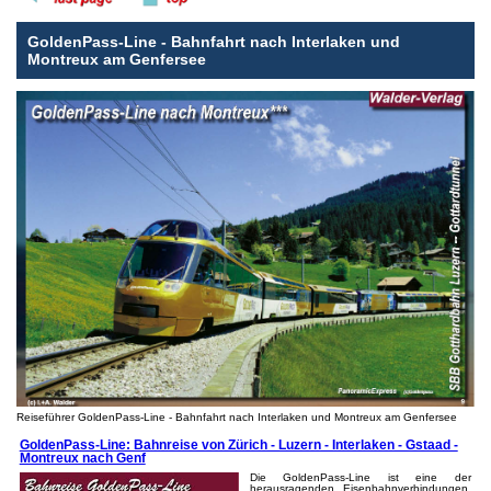
GoldenPass-Line - Bahnfahrt nach Interlaken und
Montreux am Genfersee
Reiseführer GoldenPass-Line - Bahnfahrt nach Interlaken und Montreux am Genfersee
GoldenPass-Line: Bahnreise von Zürich - Luzern - Interlaken - Gstaad -
Montreux nach Genf
Die GoldenPass-Line ist eine der
herausragenden Eisenbahnverbindungen,