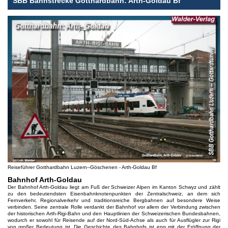
SBB Bahnstrecke Gotthardbahn: Arth-Goldau Bf
Reiseführer Gotthardbahn Luzern--Göschenen - Arth-Goldau Bf
Bahnhof Arth-Goldau
Der Bahnhof Arth-Goldau liegt am Fuß der Schweizer Alpen im Kanton Schwyz und zählt
zu den bedeutendsten Eisenbahnknotenpunkten der Zentralschweiz, an dem sich
Fernverkehr, Regionalverkehr und traditionsreiche Bergbahnen auf besondere Weise
verbinden. Seine zentrale Rolle verdankt der Bahnhof vor allem der Verbindung zwischen
der historischen Arth-Rigi-Bahn und den Hauptlinien der Schweizerischen Bundesbahnen,
wodurch er sowohl für Reisende auf der Nord-Süd-Achse als auch für Ausflügler zur Rigi
von großer Bedeutung ist. Die Geschichte des Bahnhofs ist eng mit der Eröffnung der