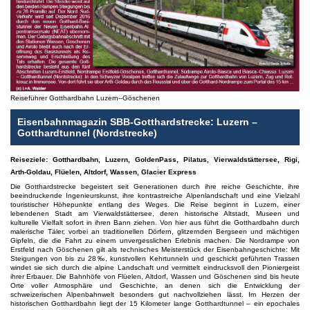
Reiseführer Gotthardbahn Luzern--Göschenen
Eisenbahnmagazin SBB-Gotthardstrecke: Luzern –
Gotthardtunnel (Nordstrecke)
Reiseziele: Gotthardbahn, Luzern, GoldenPass, Pilatus, Vierwaldstättersee, Rigi,
Arth-Goldau, Flüelen, Altdorf, Wassen, Glacier Express
Die Gotthardstrecke begeistert seit Generationen durch ihre reiche Geschichte, ihre
beeindruckende Ingenieurskunst, ihre kontrastreiche Alpenlandschaft und eine Vielzahl
touristischer Höhepunkte entlang des Weges. Die Reise beginnt in Luzern, einer
lebendenen Stadt am Vierwaldstättersee, deren historische Altstadt, Museen und
kulturelle Vielfalt sofort in ihren Bann ziehen. Von hier aus führt die Gotthardbahn durch
malerische Täler, vorbei an traditionellen Dörfern, glitzernden Bergseen und mächtigen
Gipfeln, die die Fahrt zu einem unvergesslichen Erlebnis machen. Die Nordrampe von
Erstfeld nach Göschenen gilt als technisches Meisterstück der Eisenbahngeschichte: Mit
Steigungen von bis zu 28‰, kunstvollen Kehrtunneln und geschickt geführten Trassen
windet sie sich durch die alpine Landschaft und vermittelt eindrucksvoll den Pioniergeist
ihrer Erbauer. Die Bahnhöfe von Flüelen, Altdorf, Wassen und Göschenen sind bis heute
Orte voller Atmosphäre und Geschichte, an denen sich die Entwicklung der
schweizerischen Alpenbahnwelt besonders gut nachvollziehen lässt. Im Herzen der
historischen Gotthardbahn liegt der 15 Kilometer lange Gotthardtunnel – ein epochales