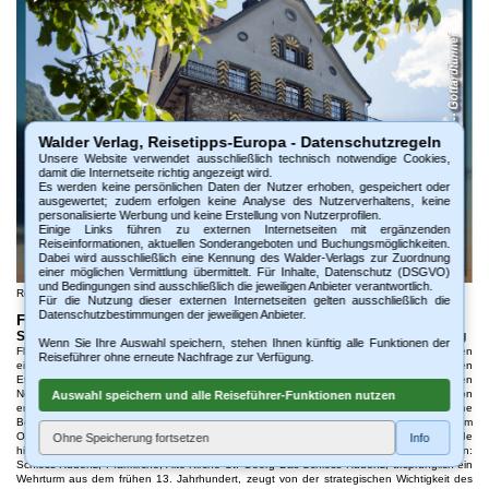
Walder Verlag, Reisetipps-Europa - Datenschutzregeln
Unsere Website verwendet ausschließlich technisch notwendige Cookies,
damit die Internetseite richtig angezeigt wird.
Es werden keine persönlichen Daten der Nutzer erhoben, gespeichert oder
ausgewertet; zudem erfolgen keine Analyse des Nutzerverhaltens, keine
personalisierte Werbung und keine Erstellung von Nutzerprofilen.
Einige Links führen zu externen Internetseiten mit ergänzenden
Reiseinformationen, aktuellen Sonderangeboten und Buchungsmöglichkeiten.
Dabei wird ausschließlich eine Kennung des Walder-Verlags zur Zuordnung
einer möglichen Vermittlung übermittelt. Für Inhalte, Datenschutz (DSGVO)
und Bedingungen sind ausschließlich die jeweiligen Anbieter verantwortlich.
Reiseführer Flüelen - Kanton Uri
Für die Nutzung dieser externen Internetseiten gelten ausschließlich die
Datenschutzbestimmungen der jeweiligen Anbieter.
Flüelen - Kanton Uri - Schweiz
Sehenswürdigkeiten: Schloss Rudenz, Pfarrkirche, Alte Kirche St. Georg
Wenn Sie Ihre Auswahl speichern, stehen Ihnen künftig alle Funktionen der
Flüelen liegt malerisch am südlichen Ende des Urnersees und bildet seit Jahrhunderten
Reiseführer ohne erneute Nachfrage zur Verfügung.
ein bedeutendes Tor zum Gotthardpass. Der Ort entwickelte sich früh zu einem wichtigen
Etappen- und Umschlagplatz, denn hier trafen sich Wasser- und Landwege, die den
Norden Europas mit dem Süden verbanden. Bereits im Jahr 1313 wird eine Zollstation
Auswahl speichern und alle Reiseführer-Funktionen nutzen
erwähnt, die die zentrale Lage Flüelens eindrucksvoll unterstreicht und seine historische
Bedeutung als Handels- und Verkehrsstandort sichtbar macht. Bis heute spürt man im
Ortskern die Geschichte dieser bewegten Epoche, in der Händler, Pilger und Reisende
Ohne Speicherung fortsetzen
Info
hier Rast machten, bevor sie ihre Reise in die Alpen fortsetzten. Sehenswürdigkeiten:
Schloss Rudenz, Pfarrkirche, Alte Kirche St. Georg Das Schloss Rudenz, ursprünglich ein
Wehrturm aus dem frühen 13. Jahrhundert, zeugt von der strategischen Wichtigkeit des