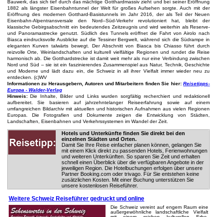
Bauwerk, das sich tief durch das mächtige Gotthardmassiv zieht und bei seiner Eröffnung
1882 als längster Eisenbahntunnel der Welt für großes Aufsehen sorgte. Auch mit der
Eröffnung des modernen Gotthard-Basistunnels im Jahr 2016, der als Teil der Neuen
Eisenbahn-Alpentransversale den Nord–Süd-Verkehr revolutioniert hat, bleibt der
klassische Gebirgsabschnitt ein bedeutendes Zeitzeugnis und wird weiterhin als Reserve-
und Panoramastrecke genutzt. Südlich des Tunnels eröffnet die Fahrt von Airolo nach
Biasca eindrucksvolle Ausblicke auf die Tessiner Bergwelt, während sich die Südrampe in
eleganten Kurven talwärts bewegt. Der Abschnitt von Biasca bis Chiasso führt durch
reizvolle Orte, Weinlandschaften und kulturell vielfältige Regionen und rundet die Reise
harmonisch ab. Die Gotthardstrecke ist damit weit mehr als nur eine Verbindung zwischen
Nord und Süd – sie ist ein faszinierendes Zusammenspiel aus Natur, Technik, Geschichte
und Moderne und lädt dazu ein, die Schweiz in all ihrer Vielfalt immer wieder neu zu
entdecken. (c)WV
Informationen zu Herausgebern, Autoren und Mitarbeitern finden Sie hier:
Reisetipps-
Europa - Walder-Verlag
Hinweis:
Die Inhalte, Bilder und Links wurden sorgfältig recherchiert und redaktionell
aufbereitet. Sie basieren auf jahrzehntelanger Reiseerfahrung sowie auf einem
umfangreichen Bildarchiv mit aktuellen und historischen Aufnahmen aus vielen Regionen
Europas. Die Fotografien und Dokumente zeigen die Entwicklung von Städten,
Landschaften, Eisenbahnen und Verkehrssystemen im Wandel der Zeit.
Hotels und Unterkünfte finden Sie direkt bei den
einzelnen Städten und Orten.
Damit Sie Ihre Reise einfacher planen können, gelangen Sie
mit einem Klick direkt zu passenden Hotels, Ferienwohnungen
und weiteren Unterkünften. So sparen Sie Zeit und erhalten
schnell einen Überblick über die verfügbaren Angebote in der
jeweiligen Region. Die Hotelbuchungen erfolgen über unsere
Partner Booking.com oder trivago. Für Sie entstehen keine
zusätzlichen Kosten. Mit einer Buchung unterstützen Sie
unsere kostenlosen Reiseführer.
Weitere Schweiz Reiseführer gedruckt und online
Die Schweiz vereint auf engem Raum eine
außergewöhnliche landschaftliche Vielfalt
mit einem reichen kulturellen Erbe.