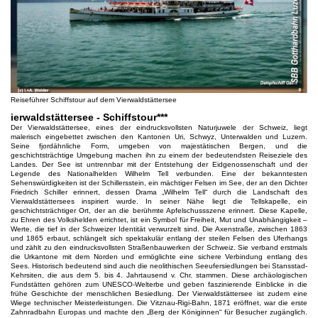
Reiseführer Schiffstour auf dem Vierwaldstättersee
ierwaldstättersee - Schiffstour***
Der Vierwaldstättersee, eines der eindrucksvollsten Naturjuwele der Schweiz, liegt
malerisch eingebettet zwischen den Kantonen Uri, Schwyz, Unterwalden und Luzern.
Seine fjordähnliche Form, umgeben von majestätischen Bergen, und die
geschichtsträchtige Umgebung machen ihn zu einem der bedeutendsten Reiseziele des
Landes. Der See ist untrennbar mit der Entstehung der Eidgenossenschaft und der
Legende des Nationalhelden Wilhelm Tell verbunden. Eine der bekanntesten
Sehenswürdigkeiten ist der Schillersstein, ein mächtiger Felsen im See, der an den Dichter
Friedrich Schiller erinnert, dessen Drama „Wilhelm Tell“ durch die Landschaft des
Vierwaldstättersees inspiriert wurde. In seiner Nähe liegt die Tellskapelle, ein
geschichtsträchtiger Ort, der an die berühmte Apfelschussszene erinnert. Diese Kapelle,
zu Ehren des Volkshelden errichtet, ist ein Symbol für Freiheit, Mut und Unabhängigkeit –
Werte, die tief in der Schweizer Identität verwurzelt sind. Die Axenstraße, zwischen 1863
und 1865 erbaut, schlängelt sich spektakulär entlang der steilen Felsen des Uferhangs
und zählt zu den eindrucksvollsten Straßenbauwerken der Schweiz. Sie verband erstmals
die Urkantone mit dem Norden und ermöglichte eine sichere Verbindung entlang des
Sees. Historisch bedeutend sind auch die neolithischen Seeufersiedlungen bei Stansstad-
Kehrsiten, die aus dem 5. bis 4. Jahrtausend v. Chr. stammen. Diese archäologischen
Fundstätten gehören zum UNESCO-Welterbe und geben faszinierende Einblicke in die
frühe Geschichte der menschlichen Besiedlung. Der Vierwaldstättersee ist zudem eine
Wiege technischer Meisterleistungen. Die Vitznau-Rigi-Bahn, 1871 eröffnet, war die erste
Zahnradbahn Europas und machte den „Berg der Königinnen“ für Besucher zugänglich.