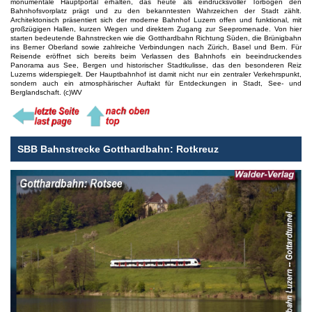
monumentale Hauptportal erhalten, das heute als eindrucksvoller Torbogen den
Bahnhofsvorplatz prägt und zu den bekanntesten Wahrzeichen der Stadt zählt.
Architektonisch präsentiert sich der moderne Bahnhof Luzern offen und funktional, mit
großzügigen Hallen, kurzen Wegen und direktem Zugang zur Seepromenade. Von hier
starten bedeutende Bahnstrecken wie die Gotthardbahn Richtung Süden, die Brünigbahn
ins Berner Oberland sowie zahlreiche Verbindungen nach Zürich, Basel und Bern. Für
Reisende eröffnet sich bereits beim Verlassen des Bahnhofs ein beeindruckendes
Panorama aus See, Bergen und historischer Stadtkulisse, das den besonderen Reiz
Luzerns widerspiegelt. Der Hauptbahnhof ist damit nicht nur ein zentraler Verkehrspunkt,
sondern auch ein atmosphärischer Auftakt für Entdeckungen in Stadt, See- und
Berglandschaft. (c)WV
SBB Bahnstrecke Gotthardbahn: Rotkreuz