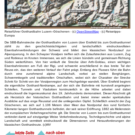
Reiseführer Gotthardbahn Luzern--Göschenen - (c)
OpenStreetMap
- (c) Reisetipps-
Europa
Die SBB-Bahnstrecke der Gotthardbahn von Luzern über Erstfeld bis zum Gotthardtunnel
zählt zu den geschichtsträchtigsten und landschaftlich eindrucksvollsten
Eisenbahnverbindungen der Schweiz und bildet den klassischen Nordzulauf zur
Alpenquerung. In den Schwyzer Voralpen treffen sich die Zulaufstrecken aus Luzern, Zug
und Rotkreuz im Knoten Immensee, wo sich die Linien bündeln und gemeinsam Richtung
Süden weiterführen. Von hier verläuft die Strecke über Arth-Goldau, einen wichtigen
Eisenbahnknoten am Fuß der Rigi, und schwenkt anschließend in das breite Tal der
Reuss ein, das den weiteren Verlauf der Fahrt prägt. Entlang des Flusses führt die Bahn
durch eine zunehmend alpine Landschaft, vorbei an steilen Berghängen,
Schwemmkegeln und traditionellen Ortschaften, wobei sich der Charakter der Strecke
Schritt für Schritt von der Voralpenregion zum Hochgebirge wandelt. Über Erstfeld beginnt
die eigentliche Gotthard-Nordrampe, auf der sich die Bahnlinie mit kunstvoll angelegten
Schleifen, Tunneln und Viadukten kontinuierlich in die Höhe arbeitet und dabei
eindrucksvoll die Ingenieurskunst des 19. Jahrhunderts demonstriert. Dieser Abschnitt gilt
als Herzstück der historischen Gotthardbahn und bietet immer wieder spektakuläre
Ausblicke auf das enge Reusstal und die umliegenden Gipfel. Schließlich erreicht der Zug
Göschenen, wo sich auf 1.106 Metern über Meer das Nordportal des rund fünfzehn
Kilometer langen Gotthardtunnels befindet, der seit seiner Eröffnung 1882 als Meilenstein
der europäischen Verkehrsgeschichte gilt. Die Strecke von Luzern bis zum Gotthardtunnel
verbindet damit auf einzigartige Weise Verkehrsbedeutung, Technikgeschichte und alpine
Landschaft und vermittelt eindrucksvoll die Dimensionen und Herausforderungen der
klassischen Gotthardroute. (c)WV