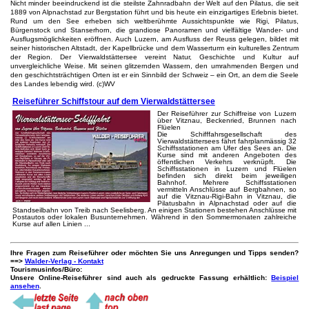
Nicht minder beeindruckend ist die steilste Zahnradbahn der Welt auf den Pilatus, die seit
1889 von Alpnachstad zur Bergstation führt und bis heute ein einzigartiges Erlebnis bietet.
Rund um den See erheben sich weltberühmte Aussichtspunkte wie Rigi, Pilatus,
Bürgenstock und Stanserhorn, die grandiose Panoramen und vielfältige Wander- und
Ausflugsmöglichkeiten eröffnen. Auch Luzern, am Ausfluss der Reuss gelegen, bildet mit
seiner historischen Altstadt, der Kapellbrücke und dem Wasserturm ein kulturelles Zentrum
der Region. Der Vierwaldstättersee vereint Natur, Geschichte und Kultur auf
unvergleichliche Weise. Mit seinen glitzernden Wassern, den umrahmenden Bergen und
den geschichtsträchtigen Orten ist er ein Sinnbild der Schweiz – ein Ort, an dem die Seele
des Landes lebendig wird. (c)WV
Reiseführer Schiffstour auf dem Vierwaldstättersee
Der Reiseführer zur Schiffreise von Luzern
über Vitznau, Beckenried, Brunnen nach
Flüelen
Die Schifffahrsgesellschaft des
Vierwaldstättersees fährt fahrplanmässig 32
Schiffsstationen am Ufer des Sees an. Die
Kurse sind mit anderen Angeboten des
öffentlichen Verkehrs verknüpft. Die
Schiffsstationen in Luzern und Flüelen
befinden sich direkt beim jeweiligen
Bahnhof. Mehrere Schiffsstationen
vermitteln Anschlüsse auf Bergbahnen, so
auf die Vitznau-Rigi-Bahn in Vitznau, die
Pilatusbahn in Alpnachstad oder auf die
Standseilbahn von Treib nach Seelisberg. An einigen Stationen bestehen Anschlüsse mit
Postautos oder lokalen Busunternehmen. Während in den Sommermonaten zahlreiche
Kurse auf allen Linien ...
Ihre Fragen zum Reiseführer oder möchten Sie uns Anregungen und Tipps senden?
==>
Walder-Verlag - Kontakt
Tourismusinfos/Büro:
Unsere Online-Reiseführer sind auch als gedruckte Fassung erhältlich:
Beispiel
ansehen
.