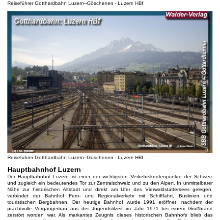
Reiseführer Gotthardbahn Luzern--Göschenen - Luzern HBf
Reiseführer Gotthardbahn Luzern--Göschenen - Luzern HBf
Hauptbahnhof Luzern
Der Hauptbahnhof Luzern ist einer der wichtigsten Verkehrsknotenpunkte der Schweiz
und zugleich ein bedeutendes Tor zur Zentralschweiz und zu den Alpen. In unmittelbarer
Nähe zur historischen Altstadt und direkt am Ufer des Vierwaldstättersees gelegen,
verbindet der Bahnhof Fern- und Regionalverkehr mit Schifffahrt, Buslinien und
touristischen Bergbahnen. Der heutige Bahnhof wurde 1991 eröffnet, nachdem der
prachtvolle Vorgängerbau aus der Jugendstilzeit im Jahr 1971 bei einem Großbrand
zerstört worden war. Als markantes Zeugnis dieses historischen Bahnhofs blieb das