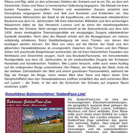
Pilatus und Rigi, zählt zu den schönsten Städten der Schweiz und ist ein Ort, an dem sich
Geschichte, Kultur und Natur in harmonischer Vollendung begegnen. Die Altstadt mit ihren
bunten Fassaden, kunstvollen Fresken und verwinkelten Gassen verströmt eine
Atmosphäre vergangener Zeiten und lädt zum Bummeln und Entdecken ein. Das
bekannteste Wahrzeichen der Stadt ist die Kapellbrücke, ein Meisterwerk mittelalterlicher
Baukunst aus dem 14. Jahrhundert. Mit ihren historischen Bildtafeln und dem achteckigen
Wasserturm bildet sie das Herzstück Luzerns und ist eines der meistfotografierten
Bauwerke der Schweiz. Nicht weniger eindrucksvoll ist die Spreuerbrücke aus dem Jahr
1408, deren eindringliche Totentanzgemälde ein einzigartiges Zeugnis mittelalterlicher
Symbolik darstellen. Hoch über der Altstadt erhebt sich die Museggmauer, ein nahezu
vollständig erhaltenes Stück Stadtbefestigung mit neun Türmen, von denen drei
bestiegen werden können. Der Blick von oben auf die Dächer der Stadt und den
glitzernden Vierwaldstättersee ist unvergesslich. Zwischen den Türmen und den Plätzen
reihen sich prachtvolle Bürgerhäuser aneinander, die mit ihren farbenfrohen Fassaden von
Wohlstand und Geschichte zeugen. Auch das Bourbaki-Panorama, ein monumentales
Rundgemälde aus dem 19. Jahrhundert, ist ein eindrucksvolles Zeugnis der Schweizer
Humanität und künstlerischen Tradition. Wer Luzern besucht, sollte auch einen Ausflug
auf die umliegenden Berge unternehmen: Der Pilatus, der Hausberg der Stadt, lockt mit
der steilsten Zahnradbahn der Welt und einem grandiosen Panoramablick, während die
Rigi, die Königin der Berge, einen weiten Blick über Seen und Alpen bietet. Eine
Dampfschifffahrt über den Vierwaldstättersee eröffnet schließlich den wohl schönsten Blick
auf Luzern – die Stadt, in der sich die Schönheit der Schweiz auf engstem Raum
verdichtet. (c)WV
Reiseführer-Bahnreiseführer 'GoldenPass-Line'
Die GoldenPass-Line ist eine der
herausragenden Eisenbahnverbindungen,
die geografisch äusserst ideal gelegen die
bekannten Orte Zürich, Luzern, Interlaken,
Montreux und Genf verbindet. Eine Reise
sollte auch immer einen Einblick ins Leben
und die Kultur des Landes erlauben. Die
GoldenPass Züge verkehren das ganze
Jahr mehrmals täglich. Dies erlaubt dem
Gast des Öftern aus- und wieder
einzusteigen und die unterschiedlichen
Menschen, Sprachen und Mentalitäten