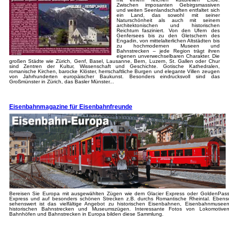
Zwischen imposanten Gebirgsmassiven
und weiten Seenlandschaften entfaltet sich
ein Land, das sowohl mit seiner
Naturschönheit als auch mit seinem
architektonischen und historischen
Reichtum fasziniert. Von den Ufern des
Genfersees bis zu den Gletschern des
Engadin, von mittelalterlichen Altstädten bis
zu hochmodernen Museen und
Bahnstrecken – jede Region trägt ihren
eigenen unverwechselbaren Charakter. Die
großen Städte wie Zürich, Genf, Basel, Lausanne, Bern, Luzern, St. Gallen oder Chur
sind Zentren der Kultur, Wissenschaft und Geschichte. Gotische Kathedralen,
romanische Kirchen, barocke Klöster, herrschaftliche Burgen und elegante Villen zeugen
von Jahrhunderten europäischer Baukunst. Besonders eindrucksvoll sind das
Großmünster in Zürich, das Basler Münster...
Eisenbahnmagazine für Eisenbahnfreunde
Bereisen Sie Europa mit ausgewählten Zügen wie dem Glacier Express oder GoldenPass
Express und auf besonders schönen Strecken z.B. durchs Romantische Rheintal. Ebens
sehenswert ist das vielfältige Angebot zu historischen Eisenbahnen, Eisenbahnmuseen
historischen Bahnstrecken und Museumszügen. Interessante Fotos von Lokomotiven
Bahnhöfen und Bahnstrecken in Europa bilden diese Sammlung.