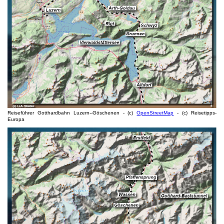
Reiseführer Gotthardbahn Luzern--Göschenen - (c)
OpenStreetMap
- (c) Reisetipps-
Europa