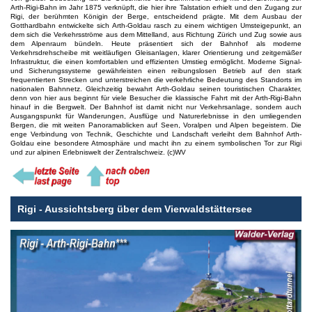
Arth-Rigi-Bahn im Jahr 1875 verknüpft, die hier ihre Talstation erhielt und den Zugang zur
Rigi, der berühmten Königin der Berge, entscheidend prägte. Mit dem Ausbau der
Gotthardbahn entwickelte sich Arth-Goldau rasch zu einem wichtigen Umsteigepunkt, an
dem sich die Verkehrsströme aus dem Mittelland, aus Richtung Zürich und Zug sowie aus
dem Alpenraum bündeln. Heute präsentiert sich der Bahnhof als moderne
Verkehrsdrehscheibe mit weitläufigen Gleisanlagen, klarer Orientierung und zeitgemäßer
Infrastruktur, die einen komfortablen und effizienten Umstieg ermöglicht. Moderne Signal-
und Sicherungssysteme gewährleisten einen reibungslosen Betrieb auf den stark
frequentierten Strecken und unterstreichen die verkehrliche Bedeutung des Standorts im
nationalen Bahnnetz. Gleichzeitig bewahrt Arth-Goldau seinen touristischen Charakter,
denn von hier aus beginnt für viele Besucher die klassische Fahrt mit der Arth-Rigi-Bahn
hinauf in die Bergwelt. Der Bahnhof ist damit nicht nur Verkehrsanlage, sondern auch
Ausgangspunkt für Wanderungen, Ausflüge und Naturerlebnisse in den umliegenden
Bergen, die mit weiten Panoramablicken auf Seen, Voralpen und Alpen begeistern. Die
enge Verbindung von Technik, Geschichte und Landschaft verleiht dem Bahnhof Arth-
Goldau eine besondere Atmosphäre und macht ihn zu einem symbolischen Tor zur Rigi
und zur alpinen Erlebniswelt der Zentralschweiz. (c)WV
Rigi - Aussichtsberg über dem Vierwaldstättersee