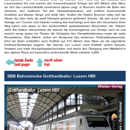
Lauerzersees fort und erreicht den Kantonshauptort Schwyz auf 455 Metern über Meer,
wo sich das Landschaftsbild zunehmend alpiner zeigt. In Brunnen berührt die Bahn den
Urnersee, den südlichen Teil des Vierwaldstättersees, und eröffnet eindrucksvolle
Ausblicke auf Wasser, Berge und steile Ufer. Südlich der Station Brunnen teilen sich die
Gleise der über mehr als zwölf Kilometer getrennt geführten Strecke, die sich durch eine
Abfolge von Tunneln und Galerien entlang des Axenbergs und über den Gruonbach ihren
Weg bahnt und dabei zu den landschaftlich spektakulärsten Abschnitten der Talbahn
zählt. Bei Sisikon überschreitet die Strecke die Kantonsgrenze von Schwyz nach Uri und
erreicht wenig später bei Flüelen die Südspitze des Vierwaldstättersees sowie die weite
Reussebene. Über Altdorf, vorbei am Nordportal des modernen Gotthardbasistunnels,
führt die Bahn schließlich nach Erstfeld auf 472 Metern über Meer, wo die eigentliche
Gotthard-Nordrampe beginnt. Die Strecke von Luzern nach Erstfeld vereint Seeufer,
Voralpen und erste Hochgebirgslandschaften und macht den Übergang vom Mittelland in
den alpinen Raum auf besonders eindrucksvolle Weise erlebbar. (c)WV
SBB Bahnstrecke Gotthardbahn: Luzern HBf