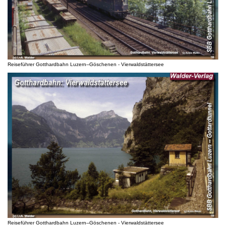
Reiseführer Gotthardbahn Luzern--Göschenen - Vierwaldstättersee
Reiseführer Gotthardbahn Luzern--Göschenen - Vierwaldstättersee