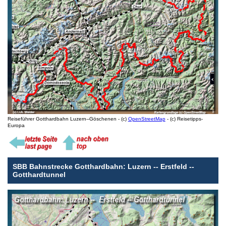
Reiseführer Gotthardbahn Luzern--Göschenen - (c)
OpenStreetMap
- (c) Reisetipps-
Europa
SBB Bahnstrecke Gotthardbahn: Luzern -- Erstfeld --
Gotthardtunnel