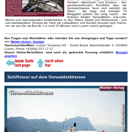
Gemsen, Alpenrosen und Enziane - den
atemberaubenden Rundblick über die
Zentralschweizer Seen und natürlich die
Alpen - die sage und schreibe 73
Berggipfel (zählen Sie ruhig nach!) - die
leckeren lokalen Spezialitäten, à-la-carte-
Menüs und internationalen Köstlichkeiten in den Pilatus Hotels und Restaurants - und
zum spektakulären Schluss die Fahrt mit Luftseilbahn und Gondel hinunter nach Kriens,
von wo aus Sie mit Bus Nr. 1 in rund 15 Minuten nach Luzern zurück gelangen.
Ihre Fragen zum Reiseführer oder möchten Sie uns Anregungen und Tipps senden?
==>
Walder-Verlag - Kontakt
Tourismusinfos/Büro:
Luzern Toruismus AG - Tourist Board, Bahnhofstraße 3, CH-6002
Luzern, Phone +41(0)41-227.17.17
Unsere Online-Reiseführer sind auch als gedruckte Fassung erhältlich:
Beispiel
ansehen
.
Schiffstour auf dem Vierwaldstättersee