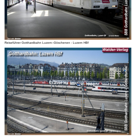
Reiseführer Gotthardbahn Luzern--Göschenen - Luzern HBf