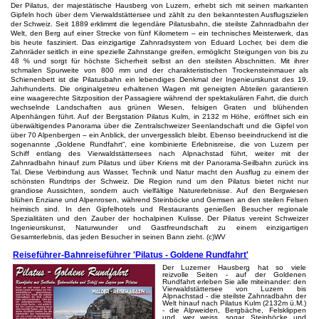
Der Pilatus, der majestätische Hausberg von Luzern, erhebt sich mit seinen markanten
Gipfeln hoch über dem Vierwaldstättersee und zählt zu den bekanntesten Ausflugszielen
der Schweiz. Seit 1889 erklimmt die legendäre Pilatusbahn, die steilste Zahnradbahn der
Welt, den Berg auf einer Strecke von fünf Kilometern – ein technisches Meisterwerk, das
bis heute fasziniert. Das einzigartige Zahnradsystem von Eduard Locher, bei dem die
Zahnräder seitlich in eine spezielle Zahnstange greifen, ermöglicht Steigungen von bis zu
48 % und sorgt für höchste Sicherheit selbst an den steilsten Abschnitten. Mit ihrer
schmalen Spurweite von 800 mm und der charakteristischen Trockensteinmauer als
Schienenbett ist die Pilatusbahn ein lebendiges Denkmal der Ingenieurskunst des 19.
Jahrhunderts. Die originalgetreu erhaltenen Wagen mit geneigten Abteilen garantieren
eine waagerechte Sitzposition der Passagiere während der spektakulären Fahrt, die durch
wechselnde Landschaften aus grünen Wiesen, felsigen Graten und blühenden
Alpenhängen führt. Auf der Bergstation Pilatus Kulm, in 2132 m Höhe, eröffnet sich ein
überwältigendes Panorama über die Zentralschweizer Seenlandschaft und die Gipfel von
über 70 Alpenbergen – ein Anblick, der unvergesslich bleibt. Ebenso beeindruckend ist die
sogenannte „Goldene Rundfahrt“, eine kombinierte Erlebnisreise, die von Luzern per
Schiff entlang des Vierwaldstättersees nach Alpnachstad führt, weiter mit der
Zahnradbahn hinauf zum Pilatus und über Kriens mit der Panorama-Seilbahn zurück ins
Tal. Diese Verbindung aus Wasser, Technik und Natur macht den Ausflug zu einem der
schönsten Rundtrips der Schweiz. Die Region rund um den Pilatus bietet nicht nur
grandiose Aussichten, sondern auch vielfältige Naturerlebnisse. Auf den Bergwiesen
blühen Enziane und Alpenrosen, während Steinböcke und Gemsen an den steilen Felsen
heimisch sind. In den Gipfelhotels und Restaurants genießen Besucher regionale
Spezialitäten und den Zauber der hochalpinen Kulisse. Der Pilatus vereint Schweizer
Ingenieurskunst, Naturwunder und Gastfreundschaft zu einem einzigartigen
Gesamterlebnis, das jeden Besucher in seinen Bann zieht. (c)WV
Reiseführer-Bahnreiseführer 'Pilatus - Goldene Rundfahrt'
Der Luzerner Hausberg hat so viele
reizvolle Seiten - auf der Goldenen
Rundfahrt erleben Sie alle miteinander: den
Vierwaldstättersee von Luzern bis
Alpnachstad - die steilste Zahnradbahn der
Welt hinauf nach Pilatus Kulm (2132m ü.M.)
- die Alpweiden, Bergbäche, Felsklippen
und, wer weiss, sogar Steinböcke und