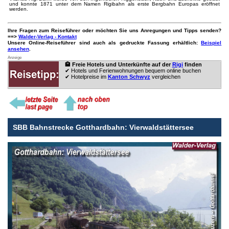
und konnte 1871 unter dem Namen Rigibahn als erste Bergbahn Europas eröffnet
werden.
Ihre Fragen zum Reiseführer oder möchten Sie uns Anregungen und Tipps senden?
==>
Walder-Verlag - Kontakt
Unsere Online-Reiseführer sind auch als gedruckte Fassung erhältlich:
Beispiel
ansehen
.
Anzeige
🏨 Freie Hotels und Unterkünfte auf der
Rigi
finden
✔ Hotels und Ferienwohnungen bequem online buchen
✔ Hotelpreise im
Kanton Schwyz
vergleichen
SBB Bahnstrecke Gotthardbahn: Vierwaldstättersee