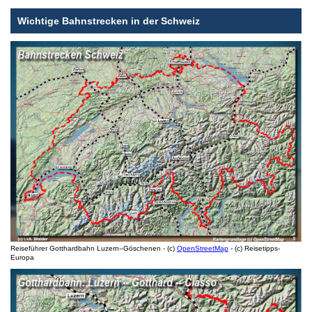
Wichtige Bahnstrecken in der Schweiz
Reiseführer Gotthardbahn Luzern--Göschenen - (c)
OpenStreetMap
- (c) Reisetipps-
Europa