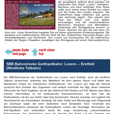
die geografisch äußerst ideal gelegen die
bekannten Orte Zürich, Luzern, Interlaken,
Montreux und Genf verbindet. Eine Reise
sollte auch immer einen Einblick ins Leben
und die Kultur des Landes erlauben. Die
GoldenPass Züge verkehren das ganze
Jahr mehrmals täglich. Dies erlaubt dem
Gast des Öftern aus- und wieder
einzusteigen und die unterschiedlichen
Menschen, Sprachen und Mentalitäten
beiderseits des ‚Röstigrabens‘ kennen zu
lernen. Nehmen Sie sich die Zeit dazu. Es
lohnt sich. Unser Reiseführer begleitet Sie auf dieser spannenden Entdeckungsreise. Die
attraktive und traditionsreiche Strecke führt mit den GoldenPass Panoramic-Zügen vom
Vierwaldstättersee zum Genfersee. Von Luzern aus durchqueren Sie die historischen
Stätten der Region Obwalden, bewältigen den Brünigpass auf einem Zahnradabschnitt,
...
SBB Bahnstrecke Gotthardbahn: Luzern -- Erstfeld
(Nördliche Talbahn)
Die SBB-Bahnstrecke der Gotthardbahn von Luzern nach Erstfeld, auch als nördliche
Talbahn bezeichnet, verbindet das Mittelland mit dem alpinen Raum und bildet den
klassischen Anlauf zur historischen Gotthardroute. Von Luzern aus folgt die Strecke
zunächst dem Südufer des Zugersees und verläuft unterhalb der Rigi, deren markante
Silhouette die Fahrt begleitet, bis sie den Bahnhof Arth-Goldau auf 510 Metern über Meer
erreicht. Arth-Goldau ist ein bedeutender Eisenbahnknoten, an dem sich die
Gotthardbahn mit der aus Zürich über Zug kommenden Strecke vereinigt und zugleich die
Stammstrecke der Südostbahn abzweigt, die über Sattel und Biberbrugg nach Rapperswil
am Zürichsee sowie mit einer Seitenlinie nach Einsiedeln führt. Innerhalb des
Bahnhofsbereichs unterquert die Gotthardbahn zudem die ehemalige Hochstation der
Arth-Rigi-Bahn und verdeutlicht damit die enge Verzahnung unterschiedlicher
Bahnsysteme. Von Arth-Goldau setzt die Strecke ihre Fahrt auf der Ostseite des