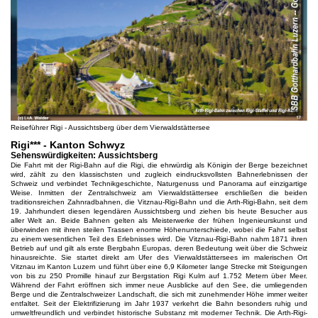
Reiseführer Rigi - Aussichtsberg über dem Vierwaldstättersee
Rigi*** - Kanton Schwyz
Sehenswürdigkeiten: Aussichtsberg
Die Fahrt mit der Rigi-Bahn auf die Rigi, die ehrwürdig als Königin der Berge bezeichnet
wird, zählt zu den klassischsten und zugleich eindrucksvollsten Bahnerlebnissen der
Schweiz und verbindet Technikgeschichte, Naturgenuss und Panorama auf einzigartige
Weise. Inmitten der Zentralschweiz am Vierwaldstättersee erschließen die beiden
traditionsreichen Zahnradbahnen, die Vitznau-Rigi-Bahn und die Arth-Rigi-Bahn, seit dem
19. Jahrhundert diesen legendären Aussichtsberg und ziehen bis heute Besucher aus
aller Welt an. Beide Bahnen gelten als Meisterwerke der frühen Ingenieurskunst und
überwinden mit ihren steilen Trassen enorme Höhenunterschiede, wobei die Fahrt selbst
zu einem wesentlichen Teil des Erlebnisses wird. Die Vitznau-Rigi-Bahn nahm 1871 ihren
Betrieb auf und gilt als erste Bergbahn Europas, deren Bedeutung weit über die Schweiz
hinausreichte. Sie startet direkt am Ufer des Vierwaldstättersees im malerischen Ort
Vitznau im Kanton Luzern und führt über eine 6,9 Kilometer lange Strecke mit Steigungen
von bis zu 250 Promille hinauf zur Bergstation Rigi Kulm auf 1.752 Metern über Meer.
Während der Fahrt eröffnen sich immer neue Ausblicke auf den See, die umliegenden
Berge und die Zentralschweizer Landschaft, die sich mit zunehmender Höhe immer weiter
entfaltet. Seit der Elektrifizierung im Jahr 1937 verkehrt die Bahn besonders ruhig und
umweltfreundlich und verbindet historische Substanz mit moderner Technik. Die Arth-Rigi-