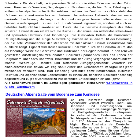
Schwabens. Die klare Luft, die imposanten Gipfel und die stillen Täler machen den Ort zu
einem Paradies für Wanderer, Bergsteiger und Naturfreunde, die hier Ruhe, Erholung und
authentische alpenländische Kultur erleben möchten. Im Zentrum des Ortes steht das
Rathaus, ein charakteristisches und historisch bedeutsames Gebäude, das mit seiner
markanten Erscheinung die lange Tradition und das gewachsene Selbstverständnis der
Gemeinde widerspiegelt. Es dient nicht nur als Verwaltungszentrum, sondern ist auch ein
beliebter Treffpunkt für Einwohner und Gäste, die die herzliche Atmosphäre des Ortes
schätzen. Unweit davon erhebt sich die Kirche St. Johannes, ein architektonisches Juwel
und spirituelles Herzstück Bad Hindelangs. Ihre kunstvollen Details, die harmonische
Raumgestaltung und die ruhige Ausstrahlung machen sie zu einem Ort der Besinnung,
der die tiefe Verbundenheit der Menschen mit ihrer alpinen Heimat eindrucksvoll zum
Ausdruck bringt. Ergänzt wird dieses kulturelle Ensemble durch das Heimatmuseum, das
auf lebendige Weise die Geschichte und Traditionen der Region bewahrt. In den liebevoll
gestalteten Ausstellungsräumen erfahren Besucher Spannendes über das Leben der
Bergbauern, über altes Handwerk, Brauchtum und den Alltag vergangener Jahrhunderte.
Modelle, Werkzeuge, Trachten und historische Alltagsgegenstände vermitteln ein
eindrucksvolles Bild davon, wie eng Natur, Arbeit und Gemeinschaft im Allgäu seit jeher
miteinander verknüpft sind. Bad Hindelang verbindet damit Naturerlebnis, kulturellen
Reichtum und alpenländische Lebensfreude zu einem Ort, der seine Besucher nachhaltig
begeistert und zu jeder Jahreszeit zu inspirierenden Entdeckungen einlädt. (c)WV
Alle Sehenswürdigkeiten im 220seitigen gedruckten Reiseführer
'Sehenswertes in
Allgäu - Oberbayern'
Deutschen Alpenstraße vom Bodensee zum Königsee
Die 450 Kilometer lange Deutsche
Alpenstraße verläuft zwischen Lindau am
Bodensee und Berchtesgaden am
Königssee, durch die einzigartige Voralpen-
und Hochgebirgslandschaft Südbayerns.
Sie verbindet den Bodensee mit dem
Berchtesgadener Land. Ihr höchster Punkt
mit 1.200 Metern ist das Oberjoch im
Allgäu. Erste Abschnitte der Deutschen
Alpenstraße wurden in den 30er Jahren
des letzten Jahrhunderts für den Verkehr
freigegeben. Ihr 75jähriges Jubiläum feierte
sie im Jahr 2002, was sie zu einer der