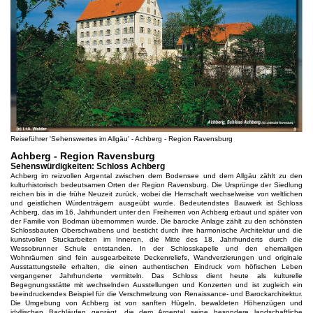
Reiseführer 'Sehenswertes im Allgäu' - Achberg - Region Ravensburg
Achberg - Region Ravensburg
Sehenswürdigkeiten: Schloss Achberg
Achberg im reizvollen Argental zwischen dem Bodensee und dem Allgäu zählt zu den
kulturhistorisch bedeutsamen Orten der Region Ravensburg. Die Ursprünge der Siedlung
reichen bis in die frühe Neuzeit zurück, wobei die Herrschaft wechselweise von weltlichen
und geistlichen Würdenträgern ausgeübt wurde. Bedeutendstes Bauwerk ist Schloss
Achberg, das im 16. Jahrhundert unter den Freiherren von Achberg erbaut und später von
der Familie von Bodman übernommen wurde. Die barocke Anlage zählt zu den schönsten
Schlossbauten Oberschwabens und besticht durch ihre harmonische Architektur und die
kunstvollen Stuckarbeiten im Inneren, die Mitte des 18. Jahrhunderts durch die
Wessobrunner Schule entstanden. In der Schlosskapelle und den ehemaligen
Wohnräumen sind fein ausgearbeitete Deckenreliefs, Wandverzierungen und originale
Ausstattungsteile erhalten, die einen authentischen Eindruck vom höfischen Leben
vergangener Jahrhunderte vermitteln. Das Schloss dient heute als kulturelle
Begegnungsstätte mit wechselnden Ausstellungen und Konzerten und ist zugleich ein
beeindruckendes Beispiel für die Verschmelzung von Renaissance- und Barockarchitektur.
Die Umgebung von Achberg ist von sanften Hügeln, bewaldeten Höhenzügen und
idyllischen Bachläufen geprägt, die dem Argental seine besondere landschaftliche