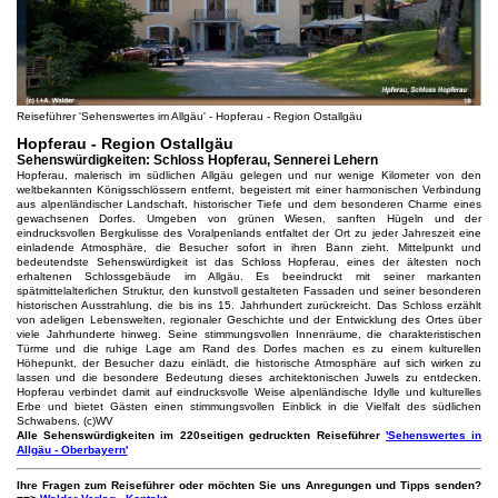
Reiseführer 'Sehenswertes im Allgäu' - Hopferau - Region Ostallgäu
Hopferau - Region Ostallgäu
Sehenswürdigkeiten: Schloss Hopferau, Sennerei Lehern
Hopferau, malerisch im südlichen Allgäu gelegen und nur wenige Kilometer von den
weltbekannten Königsschlössern entfernt, begeistert mit einer harmonischen Verbindung
aus alpenländischer Landschaft, historischer Tiefe und dem besonderen Charme eines
gewachsenen Dorfes. Umgeben von grünen Wiesen, sanften Hügeln und der
eindrucksvollen Bergkulisse des Voralpenlands entfaltet der Ort zu jeder Jahreszeit eine
einladende Atmosphäre, die Besucher sofort in ihren Bann zieht. Mittelpunkt und
bedeutendste Sehenswürdigkeit ist das Schloss Hopferau, eines der ältesten noch
erhaltenen Schlossgebäude im Allgäu. Es beeindruckt mit seiner markanten
spätmittelalterlichen Struktur, den kunstvoll gestalteten Fassaden und seiner besonderen
historischen Ausstrahlung, die bis ins 15. Jahrhundert zurückreicht. Das Schloss erzählt
von adeligen Lebenswelten, regionaler Geschichte und der Entwicklung des Ortes über
viele Jahrhunderte hinweg. Seine stimmungsvollen Innenräume, die charakteristischen
Türme und die ruhige Lage am Rand des Dorfes machen es zu einem kulturellen
Höhepunkt, der Besucher dazu einlädt, die historische Atmosphäre auf sich wirken zu
lassen und die besondere Bedeutung dieses architektonischen Juwels zu entdecken.
Hopferau verbindet damit auf eindrucksvolle Weise alpenländische Idylle und kulturelles
Erbe und bietet Gästen einen stimmungsvollen Einblick in die Vielfalt des südlichen
Schwabens. (c)WV
Alle Sehenswürdigkeiten im 220seitigen gedruckten Reiseführer
'Sehenswertes in
Allgäu - Oberbayern'
Ihre Fragen zum Reiseführer oder möchten Sie uns Anregungen und Tipps senden?