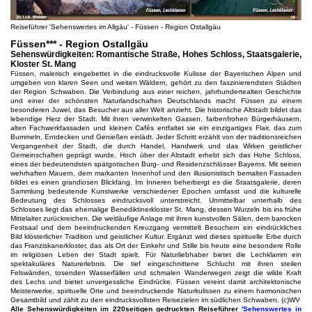
Reiseführer 'Sehenswertes im Allgäu' - Füssen - Region Ostallgäu
Füssen*** - Region Ostallgäu
Sehenswürdigkeiten: Romantische Straße, Hohes Schloss, Staatsgalerie,
Kloster St. Mang
Füssen, malerisch eingebettet in die eindrucksvolle Kulisse der Bayerischen Alpen und
umgeben von klaren Seen und weiten Wäldern, gehört zu den faszinierendsten Städten
der Region Schwaben. Die Verbindung aus einer reichen, jahrhundertealten Geschichte
und einer der schönsten Naturlandschaften Deutschlands macht Füssen zu einem
besonderen Juwel, das Besucher aus aller Welt anzieht. Die historische Altstadt bildet das
lebendige Herz der Stadt. Mit ihren verwinkelten Gassen, farbenfrohen Bürgerhäusern,
alten Fachwerkfassaden und kleinen Cafés entfaltet sie ein einzigartiges Flair, das zum
Bummeln, Entdecken und Genießen einlädt. Jeder Schritt erzählt von der traditionsreichen
Vergangenheit der Stadt, die durch Handel, Handwerk und das Wirken geistlicher
Gemeinschaften geprägt wurde. Hoch über der Altstadt erhebt sich das Hohe Schloss,
eines der bedeutendsten spätgotischen Burg- und Residenzschlösser Bayerns. Mit seinen
wehrhaften Mauern, dem markanten Innenhof und den illusionistisch bemalten Fassaden
bildet es einen grandiosen Blickfang. Im Inneren beherbergt es die Staatsgalerie, deren
Sammlung bedeutende Kunstwerke verschiedener Epochen umfasst und die kulturelle
Bedeutung des Schlosses eindrucksvoll unterstreicht. Unmittelbar unterhalb des
Schlosses liegt das ehemalige Benediktinerkloster St. Mang, dessen Wurzeln bis ins frühe
Mittelalter zurückreichen. Die weitläufige Anlage mit ihren kunstvollen Sälen, dem barocken
Festsaal und dem beeindruckenden Kreuzgang vermittelt Besuchern ein eindrückliches
Bild klösterlicher Tradition und geistlicher Kultur. Ergänzt wird dieses spirituelle Erbe durch
das Franziskanerkloster, das als Ort der Einkehr und Stille bis heute eine besondere Rolle
im religiösen Leben der Stadt spielt. Für Naturliebhaber bietet die Lechklamm ein
spektakuläres Naturerlebnis. Die tief eingeschnittene Schlucht mit ihren steilen
Felswänden, tosenden Wasserfällen und schmalen Wanderwegen zeigt die wilde Kraft
des Lechs und bietet unvergessliche Eindrücke. Füssen vereint damit architektonische
Meisterwerke, spirituelle Orte und beeindruckende Naturkulissen zu einem harmonischen
Gesamtbild und zählt zu den eindrucksvollsten Reisezielen im südlichen Schwaben. (c)WV
Alle Sehenswürdigkeiten im 220seitigen gedruckten Reiseführer
'Sehenswertes in