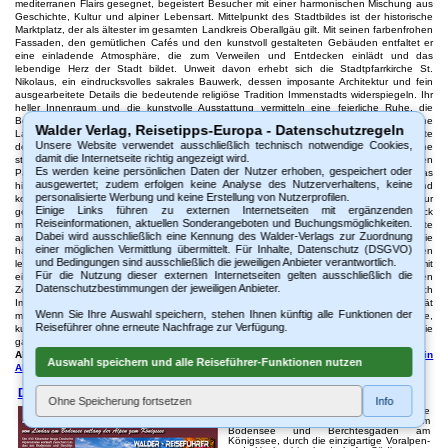
mediterranen Flairs gesegnet, begeistert Besucher mit einer harmonischen Mischung aus
Geschichte, Kultur und alpiner Lebensart. Mittelpunkt des Stadtbildes ist der historische
Marktplatz, der als ältester im gesamten Landkreis Oberallgäu gilt. Mit seinen farbenfrohen
Fassaden, den gemütlichen Cafés und den kunstvoll gestalteten Gebäuden entfaltet er
eine einladende Atmosphäre, die zum Verweilen und Entdecken einlädt und das
lebendige Herz der Stadt bildet. Unweit davon erhebt sich die Stadtpfarrkirche St.
Nikolaus, ein eindrucksvolles sakrales Bauwerk, dessen imposante Architektur und fein
ausgearbeitete Details die bedeutende religiöse Tradition Immenstadts widerspiegeln. Ihr
heller Innenraum und die kunstvolle Ausstattung vermitteln eine feierliche Ruhe, die
Besucher sofort in ihren Bann zieht. Hoch über der Stadt thront die Ruine
Walder Verlag, Reisetipps-Europa - Datenschutzregeln
Laubenbergerstein, ein markantes Relikt mittelalterlicher Wehrgeschichte. Die Überreste
Unsere Website verwendet ausschließlich technisch notwendige Cookies,
der Burganlage erzählen von vergangenen Jahrhunderten, in denen Immenstadt eine
damit die Internetseite richtig angezeigt wird.
strategisch wichtige Rolle spielte. Der Weg hinauf wird mit einem weiten, beeindruckenden
Es werden keine persönlichen Daten der Nutzer erhoben, gespeichert oder
Panoramablick über das Illertal und die Allgäuer Bergwelt belohnt. Ergänzt wird das
ausgewertet; zudem erfolgen keine Analyse des Nutzerverhaltens, keine
historische Ensemble durch die Kapuzinerkirche, deren schlichte Eleganz und
personalisierte Werbung und keine Erstellung von Nutzerprofilen.
kontemplative Atmosphäre zum Innehalten einlädt und die enge Verbindung der Stadt zur
Einige Links führen zu externen Internetseiten mit ergänzenden
geistlichen Kultur sichtbar macht. Schloss Rauhenzell, ein architektonisches Schmuckstück
Reiseinformationen, aktuellen Sonderangeboten und Buchungsmöglichkeiten.
mit kunstvoll gestalteten Details, gewährt einen faszinierenden Blick auf die Geschichte
Dabei wird ausschließlich eine Kennung des Walder-Verlags zur Zuordnung
adeliger Herrschaft und regionaler Traditionen. Seine historische Ausstrahlung und die
einer möglichen Vermittlung übermittelt. Für Inhalte, Datenschutz (DSGVO)
harmonische Lage machen es zu einem besonderen kulturellen Höhepunkt. Einen
und Bedingungen sind ausschließlich die jeweiligen Anbieter verantwortlich.
lebendigen Einblick in die Geschichte der Stadt vermittelt das Museum Hofmühle, das mit
Für die Nutzung dieser externen Internetseiten gelten ausschließlich die
einer abwechslungsreichen Sammlung von historischen Artefakten, handwerklichen
Datenschutzbestimmungen der jeweiligen Anbieter.
Zeugnissen und kunstvollen Exponaten aufwartet. Es zeigt anschaulich, wie sich
Immenstadt im Laufe der Jahrhunderte entwickelt hat, und verbindet regionale Identität
Wenn Sie Ihre Auswahl speichern, stehen Ihnen künftig alle Funktionen der
mit einem modernen musealen Konzept. Immenstadt vereint damit historischen Charme,
Reiseführer ohne erneute Nachfrage zur Verfügung.
kulturelle Vielfalt und naturnahe Erholung zu einem eindrucksvollen Erlebnis und zeigt die
ganze Schönheit des südlichen Schwabens. (c)WV
Alle Sehenswürdigkeiten im 220seitigen gedruckten Reiseführer
'Sehenswertes in
Auswahl speichern und alle Reiseführer-Funktionen nutzen
Allgäu - Oberbayern'
Deutschen Alpenstraße vom Bodensee zum Königsee
Ohne Speicherung fortsetzen
Info
Die 450 Kilometer lange Deutsche
Alpenstraße verläuft zwischen Lindau am
Bodensee und Berchtesgaden am
Königssee, durch die einzigartige Voralpen-