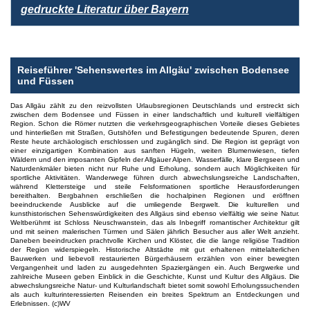
gedruckte Literatur über Bayern
Reiseführer 'Sehenswertes im Allgäu' zwischen Bodensee
und Füssen
Das Allgäu zählt zu den reizvollsten Urlaubsregionen Deutschlands und erstreckt sich
zwischen dem Bodensee und Füssen in einer landschaftlich und kulturell vielfältigen
Region. Schon die Römer nutzten die verkehrsgeographischen Vorteile dieses Gebietes
und hinterließen mit Straßen, Gutshöfen und Befestigungen bedeutende Spuren, deren
Reste heute archäologisch erschlossen und zugänglich sind. Die Region ist geprägt von
einer einzigartigen Kombination aus sanften Hügeln, weiten Blumenwiesen, tiefen
Wäldern und den imposanten Gipfeln der Allgäuer Alpen. Wasserfälle, klare Bergseen und
Naturdenkmäler bieten nicht nur Ruhe und Erholung, sondern auch Möglichkeiten für
sportliche Aktivitäten. Wanderwege führen durch abwechslungsreiche Landschaften,
während Klettersteige und steile Felsformationen sportliche Herausforderungen
bereithalten. Bergbahnen erschließen die hochalpinen Regionen und eröffnen
beeindruckende Ausblicke auf die umliegende Bergwelt. Die kulturellen und
kunsthistorischen Sehenswürdigkeiten des Allgäus sind ebenso vielfältig wie seine Natur.
Weltberühmt ist Schloss Neuschwanstein, das als Inbegriff romantischer Architektur gilt
und mit seinen malerischen Türmen und Sälen jährlich Besucher aus aller Welt anzieht.
Daneben beeindrucken prachtvolle Kirchen und Klöster, die die lange religiöse Tradition
der Region widerspiegeln. Historische Altstädte mit gut erhaltenen mittelalterlichen
Bauwerken und liebevoll restaurierten Bürgerhäusern erzählen von einer bewegten
Vergangenheit und laden zu ausgedehnten Spaziergängen ein. Auch Bergwerke und
zahlreiche Museen geben Einblick in die Geschichte, Kunst und Kultur des Allgäus. Die
abwechslungsreiche Natur- und Kulturlandschaft bietet somit sowohl Erholungssuchenden
als auch kulturinteressierten Reisenden ein breites Spektrum an Entdeckungen und
Erlebnissen. (c)WV