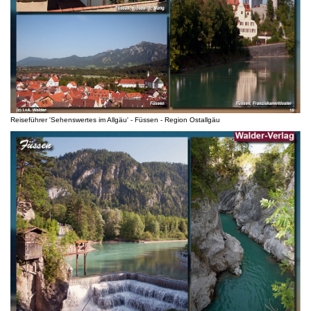
Reiseführer 'Sehenswertes im Allgäu' - Füssen - Region Ostallgäu