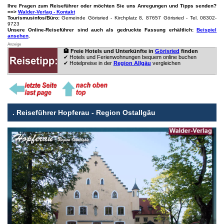
Ihre Fragen zum Reiseführer oder möchten Sie uns Anregungen und Tipps senden?
==>
Walder-Verlag - Kontakt
Tourismusinfos/Büro:
Gemeinde Görisried - Kirchplatz 8, 87657 Görisried - Tel. 08302-
9723
Unsere Online-Reiseführer sind auch als gedruckte Fassung erhältlich:
Beispiel
ansehen
.
Anzeige
🏨 Freie Hotels und Unterkünfte in
Görisried
finden
✔ Hotels und Ferienwohnungen bequem online buchen
✔ Hotelpreise in der
Region Allgäu
vergleichen
.
Reiseführer Hopferau - Region Ostallgäu