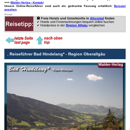
==>
Walder-Verlag - Kontakt
Unsere Online-Reiseführer sind auch als gedruckte Fassung erhältlich:
Beispiel
ansehen
.
Anzeige
🏨 Freie Hotels und Unterkünfte in
Altusried
finden
✔ Hotels und Ferienwohnungen bequem online buchen
✔ Hotelpreise in der
Region Allgäu
vergleichen
.
Reiseführer Bad Hindelang* - Region Oberallgäu