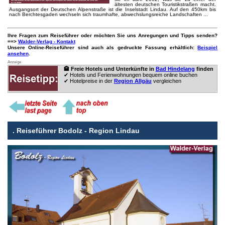
ältesten deutschen Touristikstraßen macht.
Ausgangsort der Deutschen Alpenstraße ist die Inselstadt Lindau. Auf den 450km bis
nach Berchtesgaden wechseln sich traumhafte, abwechslungsreiche Landschaften ...
Ihre Fragen zum Reiseführer oder möchten Sie uns Anregungen und Tipps senden?
==>
Walder-Verlag - Kontakt
Unsere Online-Reiseführer sind auch als gedruckte Fassung erhältlich:
Beispiel
ansehen
.
Anzeige
🏨 Freie Hotels und Unterkünfte in
Bad Hindelang
finden
✔ Hotels und Ferienwohnungen bequem online buchen
✔ Hotelpreise in der
Region Allgäu
vergleichen
.
Reiseführer Bodolz - Region Lindau