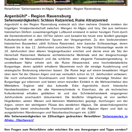
Reiseführer 'Sehenswertes im Allgäu' - Argenbühl - Region Ravensburg
Argenbühl* - Region Ravensburg
Sehenswürdigkeiten: Schloss Ratzenried, Ruine Altratzenried
Argenbühl in der Region Ravensburg erstreckt sich über mehrere Ortsteile inmitten der
hügeligen Voralpenlandschaft zwischen Wangen im Allgäu und Isny. Der aus mehreren
historischen Dörfern zusammengefügte Luftkurort entstand in seiner heutigen Form durch
die Gemeindereform in den 1970er Jahren und bewahrt bis heute eine ländlich geprägte
Kulturlandschaft mit zahlreichen Spuren der Vergangenheit. Zu den bedeutendsten
historischen Bauwerken zählt Schloss Ratzenried, eine barocke Schlossanlage, deren
Wurzeln bis in das 12. Jahrhundert zurückreichen. Die heutige Schlossanlage wurde im
18. Jahrhundert über älteren Vorgängerbauten errichtet und diente einst als Sitz der
Herrschaft Ratzenried. Markante architektonische Merkmale sind der dreigeschossige
Hauptbau mit Mansarddach und die schlichte, aber elegante Fassadengestaltung. In
unmittelbarer Nähe erhebt sich die Ruine Altratzenried, eine hochmittelalterliche
Burganlage, deren spärlich erhaltene Mauerreste noch die einstige Ausdehnung und
strategische Bedeutung erkennen lassen. Die Ruine liegt auf einem bewaldeten Hügel
über dem Tal der Oberen Argen und war vermutlich schon im 13. Jahrhundert verlassen.
Die noch vorhandenen Grundmauern und Gräben lassen die ehemalige Struktur der
Burganlage gut erkennen und bieten einen reizvollen Einblick in die Wehrarchitektur des
Mittelalters. Ergänzt wird das kulturelle Erbe Argenbühls durch historische
Handwerksstätten wie die alte Hammerschmiede in Eisenharz, die als technisches
Kulturdenkmal erhalten geblieben ist und das Schmiedehandwerk vergangener
Jahrhunderte anschaulich dokumentiert. Die ländliche Umgebung ist von sanften
Hügelketten, weiten Wiesen und kleineren Waldstücken geprägt, durchzogen von der
Argen, einem der wichtigsten Flüsse des westlichen Allgäus. Die abwechslungsreiche
Topografie bietet eindrucksvolle Panoramablicke auf die Allgäuer Alpen und lädt zu
ausgedehnten Wanderungen und Naturbeobachtungen ein. (c)WV
Alle Sehenswürdigkeiten im 220seitigen gedruckten Reiseführer
'Sehenswertes in
Allgäu - Oberbayern'
Ihre Fragen zum Reiseführer oder möchten Sie uns Anregungen und Tipps senden?