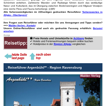
Schönheit verleihen. Zahlreiche Wander- und Radwege führen durch das weitläufige
Natur- und Kulturland, das im Übergang zwischen Bodenseeregion und Allgäuer Voralpen
eine reiche Flora und Fauna beherbergt. (c)WV
Alle Sehenswürdigkeiten im 220seitigen gedruckten Reiseführer
'Sehenswertes in
Allgäu - Oberbayern'
Ihre Fragen zum Reiseführer oder möchten Sie uns Anregungen und Tipps senden?
==>
Walder-Verlag - Kontakt
Unsere Online-Reiseführer sind auch als gedruckte Fassung erhältlich:
Beispiel
ansehen
.
Anzeige
🏨 Freie Hotels und Unterkünfte in
Achberg
finden
✔ Hotels und Ferienwohnungen bequem online buchen
✔ Hotelpreise in der
Region Allgäu
vergleichen
.
Reiseführer Argenbühl** - Region Ravensburg