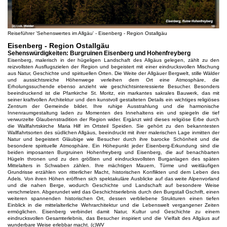
Reiseführer 'Sehenswertes im Allgäu' - Eisenberg - Region Ostallgäu
Eisenberg - Region Ostallgäu
Sehenswürdigkeiten: Burgruinen Eisenberg und Hohenfreyberg
Eisenberg, malerisch in der hügeligen Landschaft des Allgäus gelegen, zählt zu den
reizvollsten Ausflugszielen der Region und begeistert mit einer eindrucksvollen Mischung
aus Natur, Geschichte und spirituellen Orten. Die Weite der Allgäuer Bergwelt, stille Wälder
und aussichtsreiche Höhenwege verleihen dem Ort eine Atmosphäre, die
Erholungssuchende ebenso anzieht wie geschichtsinteressierte Besucher. Besonders
beeindruckend ist die Pfarrkirche St. Moritz, ein markantes sakrales Bauwerk, das mit
seiner kraftvollen Architektur und den kunstvoll gestalteten Details ein wichtiges religiöses
Zentrum der Gemeinde bildet. Ihre ruhige Ausstrahlung und die harmonische
Innenraumgestaltung laden zu Momenten des Innehaltens ein und spiegeln die tief
verwurzelte Glaubenstradition der Region wider. Ergänzt wird dieses religiöse Erbe durch
die Wallfahrtskirche Maria Hilf im Ortsteil Speiden. Sie gehört zu den bekanntesten
Wallfahrtsorten des südlichen Allgäus, beeindruckt mit ihrer malerischen Lage inmitten der
Natur und begeistert Gläubige wie Besucher durch ihre barocke Schönheit und die
besondere spirituelle Atmosphäre. Ein Höhepunkt jeder Eisenberg-Erkundung sind die
beiden imposanten Burgruinen Hohenfreyberg und Eisenberg, die auf benachbarten
Hügeln thronen und zu den größten und eindrucksvollsten Burganlagen des späten
Mittelalters in Schwaben zählen. Ihre mächtigen Mauern, Türme und weitläufigen
Grundrisse erzählen von ritterlicher Macht, historischen Konflikten und dem Leben des
Adels. Von ihren Höhen eröffnen sich spektakuläre Ausblicke auf das weite Alpenvorland
und die nahen Berge, wodurch Geschichte und Landschaft auf besondere Weise
verschmelzen. Abgerundet wird das Geschichtserlebnis durch den Burgstall Gschrift, einen
weiteren spannenden historischen Ort, dessen verbliebene Strukturen einen tiefen
Einblick in die mittelalterliche Wehrarchitektur und die Lebenswelt vergangener Zeiten
ermöglichen. Eisenberg verbindet damit Natur, Kultur und Geschichte zu einem
eindrucksvollen Gesamterlebnis, das Besucher inspiriert und die Vielfalt des Allgäus auf
wunderbare Weise erlebbar macht. (c)WV