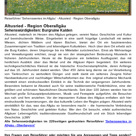
Reiseführer 'Sehenswertes im Allgäu' - Altusried - Region Oberallgäu
Altusried - Region Oberallgäu
Sehenswürdigkeiten: Burgruine Kalden
Altusried, malerisch im Herzen des Allgäus gelegen, vereint Natur, Geschichte und Kultur
auf beeindruckende Weise. Eingebettet in eine sanft hügelige Landschaft mit weiten
Wiesen, dichten Wäldern und klaren Bächen, bietet der Ort ein faszinierendes
Zusammenspiel von Tradition und lebendigem Kulturleben. Hoch über dem Ort erhebt sich
die Burg Kalden, deren Ursprünge bis ins Mittelalter zurückreichen. Einst als Wehranlage
und Verwaltungssitz errichtet, zeugt sie von der strategischen Bedeutung Altusrieds in
früheren Jahrhunderten. Heute ist die Burgruine ein beliebtes Ausflugsziel, das mit
herrlichem Ausblick über das Illertal und die Allgäuer Alpen begeistert. Ein weiteres
technikgeschichtliches Kleinod ist die historische Knochenstampfmühle, deren Anfänge
auf das 16. Jahrhundert datiert werden. Über 450 Jahre lang diente sie zur Verarbeitung
von Tierknochen zu wertvollem Dünger und stellt damit ein seltenes Zeugnis früher
Handwerkskunst und nachhaltiger Wirtschaftsformen dar. Ihre original erhaltene Mechanik
vermittelt einen eindrucksvollen Einblick in die Technik der vergangenen Jahrhunderte.
Besonders bekannt ist Altusried auch für seine traditionsreiche Freilichtbühne, eine der
größten und schönsten Naturbühnen Deutschlands. Seit über 100 Jahren werden hier im
Wechsel große Schauspielproduktionen, Musik- und Festspiele aufgeführt, die Besucher
aus nah und fern anziehen. Vor der imposanten Kulisse des Allgäus entfalten sich hier
eindrucksvolle Inszenierungen, die das kulturelle Leben der Region prägen. Altusried steht
sinnbildlich für das, was das Allgäu so besonders macht – die harmonische Verbindung
von Natur, Geschichte und gelebter Kultur. Wer den Ort besucht, erlebt authentisches
Allgäuer Lebensgefühl, traditionsbewusste Gastfreundschaft und ein Stück lebendiger
Geschichte. (c)WV
Alle Sehenswürdigkeiten im 220seitigen gedruckten Reiseführer
'Sehenswertes in
Allgäu - Oberbayern'
Ihre Fragen zum Reiseführer oder möchten Sie uns Anregungen und Tipps senden?