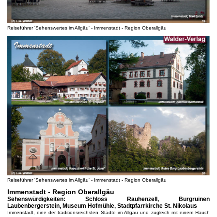
Reiseführer 'Sehenswertes im Allgäu' - Immenstadt - Region Oberallgäu
Reiseführer 'Sehenswertes im Allgäu' - Immenstadt - Region Oberallgäu
Immenstadt - Region Oberallgäu
Sehenswürdigkeiten: Schloss Rauhenzell, Burgruinen
Laubenbergerstein, Museum Hofmühle, Stadtpfarrkirche St. Nikolaus
Immenstadt, eine der traditionsreichsten Städte im Allgäu und zugleich mit einem Hauch