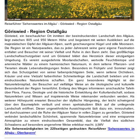
Reiseführer 'Sehenswertes im Allgäu' - Göriswied - Region Ostallgäu
Göriswied - Region Ostallgäu
Görisried, ein beschaulicher Ort inmitten der beeindruckenden Landschaft des Allgäus,
liegt zwischen 805 und 950 Metern Höhe und begeistert mit weiten Ausblicken auf die
majestätischen Gipfel der Allgäuer Alpen, sanft geschwungene Hügel und stille Moorseen.
Die Region ist ein Naturparadies, das zu jeder Jahreszeit seine ganz eigene Faszination
entfaltet und Besucher mit seiner Vielfalt und Ruhe in den Bann zieht. Das großflächige
Landschaftsschutzgebiet rund um Görisried bildet das Herzstück dieser einzigartigen
Umgebung. Es vereint ausgedehnte Moorlandschaften, wertvolle Feuchtbiotope und
artenreiche Wälder zu einem harmonischen Naturraum, in dem seltene Pflanzen- und
Tierarten ideale Lebensbedingungen finden. Besonders im Frühjahr und Sommer zeigt
sich das Schutzgebiet von seiner farbenprächtigsten Seite, wenn seltene Orchideen,
Kräuter und eine Vielzahl farbenfroher Schmetterlinge die Landschaft beleben und ein
eindrucksvolles Naturerlebnis schaffen. Ein ganz besonderes Highlight ist der
Naturerlebnispfad, der Besucher auf vielfältige Weise an die ökologische und kulturelle
Besonderheit der Region heranführt. Entlang des Weges informieren anschauliche Tafeln
über Flora, Fauna, Geologie und die historische Entwicklung der Kulturlandschaft, sodass
Naturerleben und Wissen auf inspirierende Weise miteinander verbunden werden. Als
weiterer Höhepunkt erwartet Besucher der idyllische Hängesteg, der leicht schwingend
über den Baumwipfeln verläuft und einen spektakulären Blick auf die umliegende
Landschaft eröffnet. Dieser ungewöhnliche Aussichtspunkt lädt dazu ein, innezuhalten,
tief durchzuatmen und die Ruhe der Allgäuer Natur in vollen Zügen zu genießen. Görisried
verbindet landschaftliche Schönheit, spannende Naturerlebnisse und eine entspannte
Atmosphäre zu einem eindrucksvollen Gesamtbild, das die Vielfalt des südlichen
Schwabens auf besonders angenehme Weise erlebbar macht. (c)WV
Alle Sehenswürdigkeiten im 220seitigen gedruckten Reiseführer
'Sehenswertes in
Allgäu - Oberbayern'