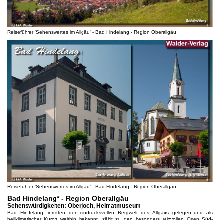
Reiseführer 'Sehenswertes im Allgäu' - Bad Hindelang - Region Oberallgäu
Reiseführer 'Sehenswertes im Allgäu' - Bad Hindelang - Region Oberallgäu
Bad Hindelang* - Region Oberallgäu
Sehenswürdigkeiten: Oberjoch, Heimatmuseum
Bad Hindelang, inmitten der eindrucksvollen Bergwelt des Allgäus gelegen und als
heilklimatischer Kurort weithin bekannt, zählt zu den besonders reizvollen Orten Süd-