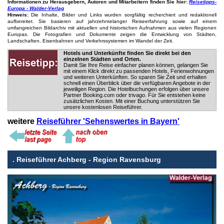
Informationen zu Herausgebern, Autoren und Mitarbeitern finden Sie hier:
Reisetipps-
Europa - Walder-Verlag
Hinweis:
Die Inhalte, Bilder und Links wurden sorgfältig recherchiert und redaktionell
aufbereitet. Sie basieren auf jahrzehntelanger Reiseerfahrung sowie auf einem
umfangreichen Bildarchiv mit aktuellen und historischen Aufnahmen aus vielen Regionen
Europas. Die Fotografien und Dokumente zeigen die Entwicklung von Städten,
Landschaften, Eisenbahnen und Verkehrssystemen im Wandel der Zeit.
Hotels und Unterkünfte finden Sie direkt bei den
einzelnen Städten und Orten.
Damit Sie Ihre Reise einfacher planen können, gelangen Sie
mit einem Klick direkt zu passenden Hotels, Ferienwohnungen
und weiteren Unterkünften. So sparen Sie Zeit und erhalten
schnell einen Überblick über die verfügbaren Angebote in der
jeweiligen Region. Die Hotelbuchungen erfolgen über unsere
Partner Booking.com oder trivago. Für Sie entstehen keine
zusätzlichen Kosten. Mit einer Buchung unterstützen Sie
unsere kostenlosen Reiseführer.
weitere
Reiseführer 'Sehenswertes in Bayern'
.
Reiseführer Achberg - Region Ravensburg