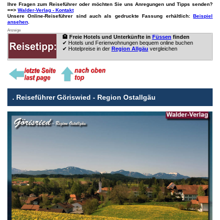
Ihre Fragen zum Reiseführer oder möchten Sie uns Anregungen und Tipps senden?
==>
Walder-Verlag - Kontakt
Unsere Online-Reiseführer sind auch als gedruckte Fassung erhältlich:
Beispiel
ansehen
.
Anzeige
🏨 Freie Hotels und Unterkünfte in
Füssen
finden
✔ Hotels und Ferienwohnungen bequem online buchen
✔ Hotelpreise in der
Region Allgäu
vergleichen
.
Reiseführer Göriswied - Region Ostallgäu