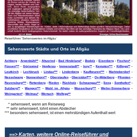
Reiseführer 'Sehenswertes im Allgäu'
Sehenswerte Städte und Orte im Allgäu
Achberg
-
Argenbühl**
-
Altusried
-
Bad Hindelang*
-
Bodolz
-
Eisenberg
-
Fischen*
-
Füssen***
-
Göriswied
-
Hopferau
-
Immenstadt**
-
Isny**
-
Kempten***
-
Kißlegg**
-
Leutkirch
-
Lechbruck
-
Lindau***
-
Lindenberg
-
Kaufbeuren***
-
Marktoberdorf
-
Nesselwang
-
Nonnenhorn**
-
Oberstaufen
-
Oberstdorf***
-
Oy-Mittelberg
-
Pfronten
-
Ravensburg***
-
Rettenberg
-
Rieden
-
Rückholz
-
Schwangau***
-
Seeg
-
Sonthofen*
-
Sulzberg**
-
Wangen***
-
Wald im Allgäu
-
Wasserburg***
-
Weiler-Simmerberg
-
Weingarten*
-
Weitnau*
-
Wertach
-
Wolfegg**
* sehenswert, wenn am Reiseweg
** sehr sehenswert, lohnt einen Abstecher
*** besonders sehenswert, ist einen mehrstündigen Aufenthalt wert
==> Karten, weitere Online-Reiseführer und