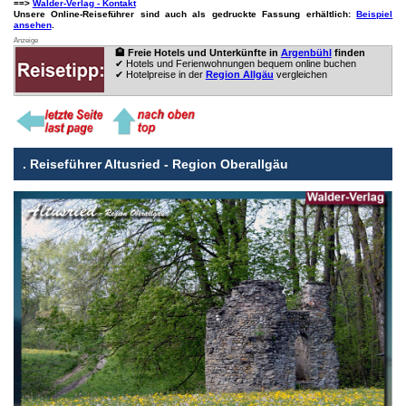
==>
Walder-Verlag - Kontakt
Unsere Online-Reiseführer sind auch als gedruckte Fassung erhältlich:
Beispiel
ansehen
.
Anzeige
🏨 Freie Hotels und Unterkünfte in
Argenbühl
finden
✔ Hotels und Ferienwohnungen bequem online buchen
✔ Hotelpreise in der
Region Allgäu
vergleichen
.
Reiseführer Altusried - Region Oberallgäu