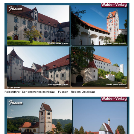
Reiseführer 'Sehenswertes im Allgäu' - Füssen - Region Ostallgäu