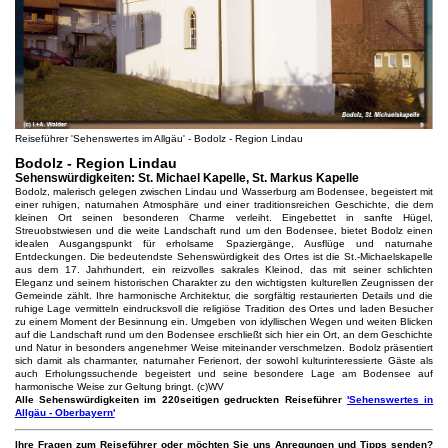
Reiseführer 'Sehenswertes im Allgäu' - Bodolz - Region Lindau
Bodolz - Region Lindau
Sehenswürdigkeiten: St. Michael Kapelle, St. Markus Kapelle
Bodolz, malerisch gelegen zwischen Lindau und Wasserburg am Bodensee, begeistert mit
einer ruhigen, naturnahen Atmosphäre und einer traditionsreichen Geschichte, die dem
kleinen Ort seinen besonderen Charme verleiht. Eingebettet in sanfte Hügel,
Streuobstwiesen und die weite Landschaft rund um den Bodensee, bietet Bodolz einen
idealen Ausgangspunkt für erholsame Spaziergänge, Ausflüge und naturnahe
Entdeckungen. Die bedeutendste Sehenswürdigkeit des Ortes ist die St.-Michaelskapelle
aus dem 17. Jahrhundert, ein reizvolles sakrales Kleinod, das mit seiner schlichten
Eleganz und seinem historischen Charakter zu den wichtigsten kulturellen Zeugnissen der
Gemeinde zählt. Ihre harmonische Architektur, die sorgfältig restaurierten Details und die
ruhige Lage vermitteln eindrucksvoll die religiöse Tradition des Ortes und laden Besucher
zu einem Moment der Besinnung ein. Umgeben von idyllischen Wegen und weiten Blicken
auf die Landschaft rund um den Bodensee erschließt sich hier ein Ort, an dem Geschichte
und Natur in besonders angenehmer Weise miteinander verschmelzen. Bodolz präsentiert
sich damit als charmanter, naturnaher Ferienort, der sowohl kulturinteressierte Gäste als
auch Erholungssuchende begeistert und seine besondere Lage am Bodensee auf
harmonische Weise zur Geltung bringt. (c)WV
Alle Sehenswürdigkeiten im 220seitigen gedruckten Reiseführer
'Sehenswertes in
Allgäu - Oberbayern'
Ihre Fragen zum Reiseführer oder möchten Sie uns Anregungen und Tipps senden?