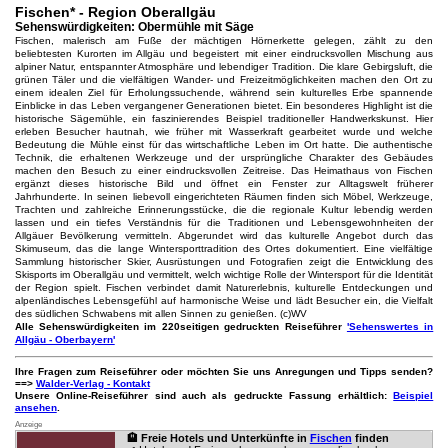
Fischen* - Region Oberallgäu
Sehenswürdigkeiten: Obermühle mit Säge
Fischen, malerisch am Fuße der mächtigen Hörnerkette gelegen, zählt zu den
beliebtesten Kurorten im Allgäu und begeistert mit einer eindrucksvollen Mischung aus
alpiner Natur, entspannter Atmosphäre und lebendiger Tradition. Die klare Gebirgsluft, die
grünen Täler und die vielfältigen Wander- und Freizeitmöglichkeiten machen den Ort zu
einem idealen Ziel für Erholungssuchende, während sein kulturelles Erbe spannende
Einblicke in das Leben vergangener Generationen bietet. Ein besonderes Highlight ist die
historische Sägemühle, ein faszinierendes Beispiel traditioneller Handwerkskunst. Hier
erleben Besucher hautnah, wie früher mit Wasserkraft gearbeitet wurde und welche
Bedeutung die Mühle einst für das wirtschaftliche Leben im Ort hatte. Die authentische
Technik, die erhaltenen Werkzeuge und der ursprüngliche Charakter des Gebäudes
machen den Besuch zu einer eindrucksvollen Zeitreise. Das Heimathaus von Fischen
ergänzt dieses historische Bild und öffnet ein Fenster zur Alltagswelt früherer
Jahrhunderte. In seinen liebevoll eingerichteten Räumen finden sich Möbel, Werkzeuge,
Trachten und zahlreiche Erinnerungsstücke, die die regionale Kultur lebendig werden
lassen und ein tiefes Verständnis für die Traditionen und Lebensgewohnheiten der
Allgäuer Bevölkerung vermitteln. Abgerundet wird das kulturelle Angebot durch das
Skimuseum, das die lange Wintersporttradition des Ortes dokumentiert. Eine vielfältige
Sammlung historischer Skier, Ausrüstungen und Fotografien zeigt die Entwicklung des
Skisports im Oberallgäu und vermittelt, welch wichtige Rolle der Wintersport für die Identität
der Region spielt. Fischen verbindet damit Naturerlebnis, kulturelle Entdeckungen und
alpenländisches Lebensgefühl auf harmonische Weise und lädt Besucher ein, die Vielfalt
des südlichen Schwabens mit allen Sinnen zu genießen. (c)WV
Alle Sehenswürdigkeiten im 220seitigen gedruckten Reiseführer
'Sehenswertes in
Allgäu - Oberbayern'
Ihre Fragen zum Reiseführer oder möchten Sie uns Anregungen und Tipps senden?
==>
Walder-Verlag - Kontakt
Unsere Online-Reiseführer sind auch als gedruckte Fassung erhältlich:
Beispiel
ansehen
.
Anzeige
🏨 Freie Hotels und Unterkünfte in
Fischen
finden