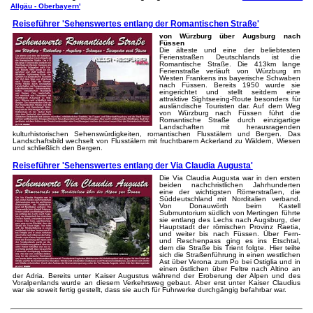
Allgäu - Oberbayern'
Reiseführer 'Sehenswertes entlang der Romantischen Straße'
von Würzburg über Augsburg nach
Füssen
Die älteste und eine der beliebtesten
Ferienstraßen Deutschlands ist die
Romantische Straße. Die 413km lange
Ferienstraße verläuft von Würzburg im
Westen Frankens ins bayerische Schwaben
nach Füssen. Bereits 1950 wurde sie
eingerichtet und stellt seitdem eine
attraktive Sightseeing-Route besonders für
ausländische Touristen dar. Auf dem Weg
von Würzburg nach Füssen führt die
Romantische Straße durch einzigartige
Landschaften mit herausragenden
kulturhistorischen Sehenswürdigkeiten, romantischen Flusstälern und Bergen. Das
Landschaftsbild wechselt von Flusstälern mit fruchtbarem Ackerland zu Wäldern, Wiesen
und schließlich den Bergen.
Reiseführer 'Sehenswertes entlang der Via Claudia Augusta'
Die Via Claudia Augusta war in den ersten
beiden nachchristlichen Jahrhunderten
eine der wichtigsten Römerstraßen, die
Süddeutschland mit Norditalien verband.
Von Donauwörth beim Kastell
Submuntorium südlich von Mertingen führte
sie entlang des Lechs nach Augsburg, der
Hauptstadt der römischen Provinz Raetia,
und weiter bis nach Füssen. Über Fern-
und Reschenpass ging es ins Etschtal,
dem die Straße bis Trient folgte. Hier teilte
sich die Straßenführung in einen westlichen
Ast über Verona zum Po bei Ostiglia und in
einen östlichen über Feltre nach Altino an
der Adria. Bereits unter Kaiser Augustus während der Eroberung der Alpen und des
Voralpenlands wurde an diesem Verkehrsweg gebaut. Aber erst unter Kaiser Claudius
war sie soweit fertig gestellt, dass sie auch für Fuhrwerke durchgängig befahrbar war.