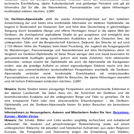
technische Erschließung, alpine Kulturlandschaft und großartige Fernsicht und gilt als
lohnendes Ziel für alle, die Naturerlebnis, Panoramablicke und alpine Höhenlagen
komfortabel erleben möchten. (c)WV
Die
Gerlitzen-Alpenstraße
stellt die zweite Anfahrtsmöglichkeit auf den beliebten
Aussichtsberg dar und bietet eine komfortable Alternative zur steileren Gipfelstraße, sie
beginnt in Bodensdorf am Ossiacher See und führt über Deutschberg in gleichmäßiger
Steigung durch bewaldete Hänge und offene Hochlagen hinauf in die alpine Welt der
Gerlitzen, die durchgehend asphaltierte Straße ist gut ausgebaut und ermöglicht eine
entspannte Auffahrt mit stetig zunehmenden Ausblicken auf den Ossiacher See, die
umliegenden Täler und die Berglandschaft Kärntens, Zielpunkt der Strecke ist auf rund
1.720 Metern Höhe der Parkplatz beim Hotel Feuerberg, der zugleich als Ausgangspunkt
für Wanderungen, Panoramawege und Naturerlebnisse auf dem Hochplateau dient, im
Vergleich zur Gerlitzen-Gipfelstraße ist diese Route weniger steil und damit besonders für
genussorientierte Ausflügler geeignet, jedoch sind beide Zufahrten nicht miteinander
verbunden, sodass sowohl die Gipfelstraße als auch die Alpenstraße als Sackgassen
enden, was die jeweilige Auffahrt zu einem eigenständigen Erlebnis macht und den
Gerlitzen aus unterschiedlichen landschaftlichen Perspektiven erschließt, die Gerlitzen-
Alpenstraße verbindet somit komfortable Erreichbarkeit mit eindrucksvollen
Panoramablicken und ist eine ideale Wahl für Besucher, die alpine Höhenlagen stressfrei
und mit hohem Erlebniswert entdecken möchten. (c)WV
Hinweis:
Beide Straßen bieten einzigartige Perspektiven und eindrucksvolle Erlebnisse in
der alpinen Landschaft. Sie laden dazu ein, die Schönheit der Gerlitzen und die
beeindruckenden Ausblicke auf die umliegenden Berge und Täler zu genießen. Ob für
eine entspannte Fahrt oder eine abenteuerliche Erkundungstour – die Gerlitzen-
Gipfelstraße und die Gerlitzen-Alpenstraße bieten für jeden Besucher ein besonderes
Erlebnis.
Informationen zu Herausgebern, Autoren und Mitarbeitern finden Sie hier:
Reisetipps-
Europa - Walder-Verlag
Hinweis:
Die Inhalte, Bilder und Links wurden sorgfältig recherchiert und redaktionell
aufbereitet. Sie basieren auf jahrzehntelanger Reiseerfahrung sowie auf einem
umfangreichen Bildarchiv mit aktuellen und historischen Aufnahmen aus vielen Regionen
Europas. Die Fotografien und Dokumente zeigen die Entwicklung von Städten,