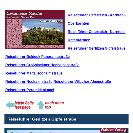
Reiseführer Österreich - Kärnten -
Oberkärnten
Reiseführer Österreich - Kärnten -
Unterkärnten
Reiseführer Gerlitzen Gipfelstraße
Reiseführer Goldeck Panoramastraße
Reiseführer Großglockner Hochalpenstraße
Reiseführer Malta Hochalmstraße
Reiseführer Nockalmstraße
Reiseführer Villacher Alpenstraße
Reiseführer Pyramidenkogel
Reiseführer Gerlitzen Gipfelstraße