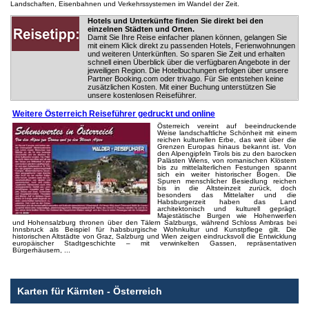
Landschaften, Eisenbahnen und Verkehrssystemen im Wandel der Zeit.
Hotels und Unterkünfte finden Sie direkt bei den
einzelnen Städten und Orten.
Damit Sie Ihre Reise einfacher planen können, gelangen Sie
mit einem Klick direkt zu passenden Hotels, Ferienwohnungen
und weiteren Unterkünften. So sparen Sie Zeit und erhalten
schnell einen Überblick über die verfügbaren Angebote in der
jeweiligen Region. Die Hotelbuchungen erfolgen über unsere
Partner Booking.com oder trivago. Für Sie entstehen keine
zusätzlichen Kosten. Mit einer Buchung unterstützen Sie
unsere kostenlosen Reiseführer.
Weitere Österreich Reiseführer gedruckt und online
Österreich vereint auf beeindruckende
Weise landschaftliche Schönheit mit einem
reichen kulturellen Erbe, das weit über die
Grenzen Europas hinaus bekannt ist. Von
den Alpengipfeln Tirols bis zu den barocken
Palästen Wiens, von romanischen Klöstern
bis zu mittelalterlichen Festungen spannt
sich ein weiter historischer Bogen. Die
Spuren menschlicher Besiedlung reichen
bis in die Altsteinzeit zurück, doch
besonders das Mittelalter und die
Habsburgerzeit haben das Land
architektonisch und kulturell geprägt.
Majestätische Burgen wie Hohenwerfen
und Hohensalzburg thronen über den Tälern Salzburgs, während Schloss Ambras bei
Innsbruck als Beispiel für habsburgische Wohnkultur und Kunstpflege gilt. Die
historischen Altstädte von Graz, Salzburg und Wien zeigen eindrucksvoll die Entwicklung
europäischer Stadtgeschichte – mit verwinkelten Gassen, repräsentativen
Bürgerhäusern, ...
Karten für Kärnten - Österreich