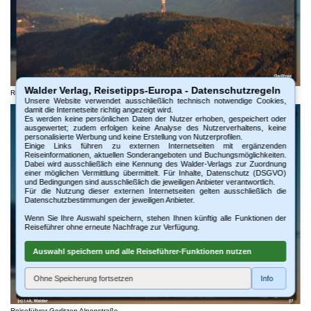
Walder Verlag, Reisetipps-Europa - Datenschutzregeln
Reiseführer Gerlitzen Alpenstraße
Unsere Website verwendet ausschließlich technisch notwendige Cookies,
damit die Internetseite richtig angezeigt wird.
Es werden keine persönlichen Daten der Nutzer erhoben, gespeichert oder
ausgewertet; zudem erfolgen keine Analyse des Nutzerverhaltens, keine
personalisierte Werbung und keine Erstellung von Nutzerprofilen.
Einige Links führen zu externen Internetseiten mit ergänzenden
Reiseinformationen, aktuellen Sonderangeboten und Buchungsmöglichkeiten.
Dabei wird ausschließlich eine Kennung des Walder-Verlags zur Zuordnung
einer möglichen Vermittlung übermittelt. Für Inhalte, Datenschutz (DSGVO)
und Bedingungen sind ausschließlich die jeweiligen Anbieter verantwortlich.
Für die Nutzung dieser externen Internetseiten gelten ausschließlich die
Datenschutzbestimmungen der jeweiligen Anbieter.
Wenn Sie Ihre Auswahl speichern, stehen Ihnen künftig alle Funktionen der
Reiseführer ohne erneute Nachfrage zur Verfügung.
Auswahl speichern und alle Reiseführer-Funktionen nutzen
Ohne Speicherung fortsetzen
Info
Reiseführer Gerlitzen Alpenstraße