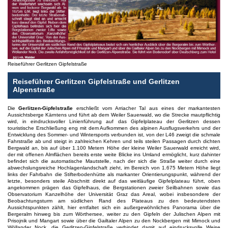
Reiseführer Gerlitzen Gipfelstraße
Reiseführer Gerlitzen Gipfelstraße und Gerlitzen
Alpenstraße
Die
Gerlitzen-Gipfelstraße
erschließt vom Arriacher Tal aus eines der markantesten
Aussichtsberge Kärntens und führt ab dem Weiler Sauerwald, wo die Strecke mautpflichtig
wird, in eindrucksvoller Linienführung auf das Gipfelplateau der Gerlitzen dessen
touristische Erschließung eng mit dem Aufkommen des alpinen Ausflugsverkehrs und der
Entwicklung des Sommer- und Wintersports verbunden ist, von der L46 zweigt die schmale
Fahrstraße ab und steigt in zahlreichen Kehren und teils steilen Passagen durch dichten
Bergwald an, bis auf über 1.100 Metern Höhe der kleine Weiler Sauerwald erreicht wird,
der mit offenen Almflächen bereits erste weite Blicke ins Umland ermöglicht, kurz dahinter
befindet sich die automatische Mautstelle, nach der sich die Straße weiter durch eine
abwechslungsreiche Hochlagenlandschaft zieht, im Bereich von 1.675 Metern Höhe liegt
links der Fahrbahn die Stifterbodenhütte als markanter Orientierungspunkt, während der
letzte, besonders steile Abschnitt direkt auf das weitläufige Gipfelplateau führt, oben
angekommen prägen das Gipfelhaus, die Bergstationen zweier Seilbahnen sowie das
Observatorium Kanzelhöhe der Universität Graz das Areal, wobei insbesondere der
Beobachtungsturm am südlichen Rand des Plateaus zu den bedeutendsten
Aussichtspunkten zählt, hier entfaltet sich ein außergewöhnliches Panorama über die
Bergeralm hinweg bis zum Wörthersee, weiter zu den Gipfeln der Julischen Alpen mit
Prisojnik und Mangart sowie über die Gailtaler Alpen zu den Nockbergen mit Mirnock und
Wöllander Nock, die Gerlitzen-Gipfelstraße verbindet damit auf eindrucksvolle Weise