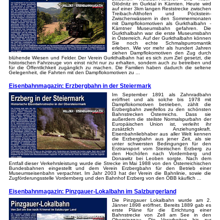
Glödnitz im Gurktal in Kärnten. Heute wird
auf einer 3km langen Reststrecke zwischen
Treibach-Althofen und Pöckstein-
Zwischenwässern in den Sommermonaten
mit Dampflokomotiven als Gurkthalbahn -
Kärntner Museumsbahn gefahren. Die
Gurkthalbahn war die erste Museumsbahn
in Österreich. Auf der Gurkthalbahn können
Sie noch echte Schmalspurromantik
erleben. Wie vor mehr als hundert Jahren
ziehen Dampflokomotiven den Zug durch
blühende Wiesen und Felder. Der Verein Gurkthalbahn hat es sich zum Ziel gesetzt, die
historischen Fahrzeuge von einst nicht nur zu erhalten, sondern auch zu betreiben und
für die Öffentlichkeit zugänglich zu machen. Die Familien haben dadurch die seltene
Gelegenheit, die Fahrten mit den Dampflokomotiven zu ...
Eisenbahnmagazin: Erzbergbahn in der Steiermark
Im September 1891 als Zahnradbahn
eröffnet und als solche bis 1978 mit
Dampflokomotiven betrieben, zählt die
Erzbergbahn zweifellos zu den schönsten
Bahnstrecken Österreichs. Dass sie
außerdem die steilste Normalspurbahn der
Europäischen Union ist, verleiht ihr
zusätzlich Anziehungskraft.
Eisenbahnliebhaber aus aller Welt kennen
die Erzbergbahn aus jener Zeit, als sie
unter schwersten Bedingungen für den
Erztransport vom Steirischen Erzberg zu
den Hochöfen nach Vordernberg und
Donawitz bei Leoben sorgte. Nach dem
Entfall dieser Verkehrsleistung wurde die Strecke im Mai 1988 von den Österreichischen
Bundesbahnen eingestellt und dem Verein Erzbergbahn für den Betrieb einer
Museumseisenbahn verpachtet. Im Jahr 2003 hat der Verein die Bahnlinie, sowie die
Zugförderungsstelle Vordernberg und den Bahnhof Erzberg von den ÖBB käuflich ...
Eisenbahnmagazin: Pinzgauer-Lokalbahn im Salzburgerland
Die Pinzgauer Lokalbahn wurde am 2.
Jänner 1898 eröffnet. Bereits 1889 gab es
erste Pläne für die Errichtung einer
Bahnstrecke von Zell am See in den
Oberpinzgau. Die Vorarbeiten bis zur