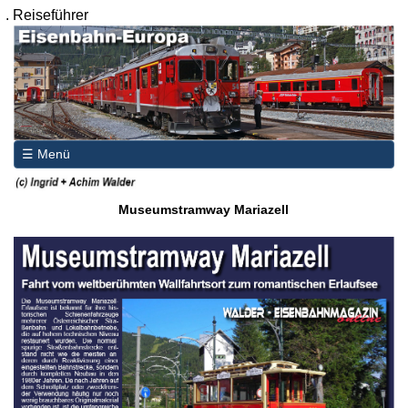
.
Reiseführer
☰ Menü
Museumstramway Mariazell