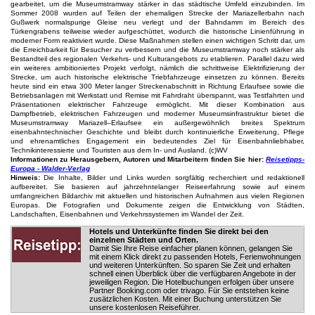
gearbeitet, um die Museumstramway stärker in das städtische Umfeld einzubinden. Im
Sommer 2008 wurden auf Teilen der ehemaligen Strecke der Mariazellerbahn nach
Gußwerk normalspurige Gleise neu verlegt und der Bahndamm im Bereich des
Türkengrabens teilweise wieder aufgeschüttet, wodurch die historische Linienführung in
moderner Form reaktiviert wurde. Diese Maßnahmen stellen einen wichtigen Schritt dar, um
die Erreichbarkeit für Besucher zu verbessern und die Museumstramway noch stärker als
Bestandteil des regionalen Verkehrs- und Kulturangebots zu etablieren. Parallel dazu wird
ein weiteres ambitioniertes Projekt verfolgt, nämlich die schrittweise Elektrifizierung der
Strecke, um auch historische elektrische Triebfahrzeuge einsetzen zu können. Bereits
heute sind ein etwa 300 Meter langer Streckenabschnitt in Richtung Erlaufsee sowie die
Betriebsanlagen mit Werkstatt und Remise mit Fahrdraht überspannt, was Testfahrten und
Präsentationen elektrischer Fahrzeuge ermöglicht. Mit dieser Kombination aus
Dampfbetrieb, elektrischen Fahrzeugen und moderner Museumsinfrastruktur bietet die
Museumstramway Mariazell–Erlaufsee ein außergewöhnlich breites Spektrum
eisenbahntechnischer Geschichte und bleibt durch kontinuierliche Erweiterung, Pflege
und ehrenamtliches Engagement ein bedeutendes Ziel für Eisenbahnliebhaber,
Technikinteressierte und Touristen aus dem In- und Ausland. (c)WV
Informationen zu Herausgebern, Autoren und Mitarbeitern finden Sie hier:
Reisetipps-
Europa - Walder-Verlag
Hinweis:
Die Inhalte, Bilder und Links wurden sorgfältig recherchiert und redaktionell
aufbereitet. Sie basieren auf jahrzehntelanger Reiseerfahrung sowie auf einem
umfangreichen Bildarchiv mit aktuellen und historischen Aufnahmen aus vielen Regionen
Europas. Die Fotografien und Dokumente zeigen die Entwicklung von Städten,
Landschaften, Eisenbahnen und Verkehrssystemen im Wandel der Zeit.
Hotels und Unterkünfte finden Sie direkt bei den
einzelnen Städten und Orten.
Damit Sie Ihre Reise einfacher planen können, gelangen Sie
mit einem Klick direkt zu passenden Hotels, Ferienwohnungen
und weiteren Unterkünften. So sparen Sie Zeit und erhalten
schnell einen Überblick über die verfügbaren Angebote in der
jeweiligen Region. Die Hotelbuchungen erfolgen über unsere
Partner Booking.com oder trivago. Für Sie entstehen keine
zusätzlichen Kosten. Mit einer Buchung unterstützen Sie
unsere kostenlosen Reiseführer.