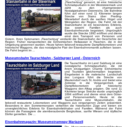
„Flascherlzug“ genannt, ist eine historische
Schmalspurbahn in der Weststeiermark und
zählt zu den charmantesten
Nostalgiebahnen Österreichs. Die Bahnlinie
führt auf einer rund 11 Kilometer langen
Strecke von Stainz über Preding-
Wieselsdorf durch die sanften Hügel und
Weingärten der Region. Die Fahrt mit der
Stainzerbahn ist ein besonderes Erlebnis,
das sowohl Familien als auch
Eisenbahnfreunde begeistert. Ursprünglich
wurde die Strecke 1892 eröffnet und diente
einst dem Transport von Personen und
Gütern. Ihren Spitznamen „Flascherlzug“ verdankt die Stainzerbahn der Geschichte der
Region: Früher transportierten die Einheimischen Heilwasser in Flaschen, die in der
Umgebung gewonnen wurden. Heute fahren liebevoll restaurierte Dampflokomotiven und
historische Waggons, die das nostalgische Flair der Eisenbahnromantik aufleben lassen.
Die Fahrt beginnt im ...
Museumsbahn Taurachbahn - Salzburger Land - Österreich
Die Taurachbahn im Land Salzburg ist eine
nostalgische Schmalspurbahn, die mit
ihrem einzigartigen Charme Einheimische
und Touristen gleichermaßen begeistert.
Eingebettet in die malerische Landschaft
des Lungaus führt die Strecke von
Mauterndorf nach St. Andrä und bietet eine
Zeitreise in die Vergangenheit, als
Dampflokomotiven und historische
Waggons den Alltag prägten. Die rund 11
Kilometer lange Strecke wurde ursprünglich
1894 eröffnet und diente einst dem Güter-
und Personenverkehr. Heute ist die
Taurachbahn eine Museumsbahn, die
liebevoll restaurierte Lokomotiven und Waggons aus vergangenen Zeiten präsentiert.
Besonders in den Sommermonaten verkehren die historischen Züge und bieten ein
unvergleichliches Erlebnis für Eisenbahnliebhaber und Familien. Während der Fahrt
können die Passagiere die atemberaubende Bergkulisse, sanfte Wiesen und idyllische
Dörfer genießen. Die ...
Eisenbahnmagazin: Museumstramway Mariazell
Die Museumstramway Mariazell-Erlaufsee