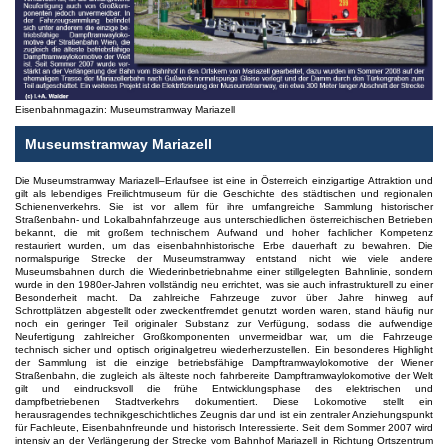
Eisenbahnmagazin: Museumstramway Mariazell
Museumstramway Mariazell
Die Museumstramway Mariazell–Erlaufsee ist eine in Österreich einzigartige Attraktion und
gilt als lebendiges Freilichtmuseum für die Geschichte des städtischen und regionalen
Schienenverkehrs. Sie ist vor allem für ihre umfangreiche Sammlung historischer
Straßenbahn- und Lokalbahnfahrzeuge aus unterschiedlichen österreichischen Betrieben
bekannt, die mit großem technischem Aufwand und hoher fachlicher Kompetenz
restauriert wurden, um das eisenbahnhistorische Erbe dauerhaft zu bewahren. Die
normalspurige Strecke der Museumstramway entstand nicht wie viele andere
Museumsbahnen durch die Wiederinbetriebnahme einer stillgelegten Bahnlinie, sondern
wurde in den 1980er-Jahren vollständig neu errichtet, was sie auch infrastrukturell zu einer
Besonderheit macht. Da zahlreiche Fahrzeuge zuvor über Jahre hinweg auf
Schrottplätzen abgestellt oder zweckentfremdet genutzt worden waren, stand häufig nur
noch ein geringer Teil originaler Substanz zur Verfügung, sodass die aufwendige
Neufertigung zahlreicher Großkomponenten unvermeidbar war, um die Fahrzeuge
technisch sicher und optisch originalgetreu wiederherzustellen. Ein besonderes Highlight
der Sammlung ist die einzige betriebsfähige Dampftramwaylokomotive der Wiener
Straßenbahn, die zugleich als älteste noch fahrbereite Dampftramwaylokomotive der Welt
gilt und eindrucksvoll die frühe Entwicklungsphase des elektrischen und
dampfbetriebenen Stadtverkehrs dokumentiert. Diese Lokomotive stellt ein
herausragendes technikgeschichtliches Zeugnis dar und ist ein zentraler Anziehungspunkt
für Fachleute, Eisenbahnfreunde und historisch Interessierte. Seit dem Sommer 2007 wird
intensiv an der Verlängerung der Strecke vom Bahnhof Mariazell in Richtung Ortszentrum