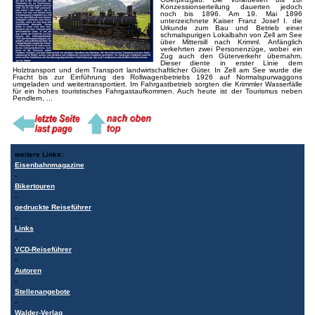
Konzessionserteilung dauerten jedoch
noch bis 1896. Am 19. Mai 1896
unterzeichnete Kaiser Franz Josef I. die
Urkunde zum Bau und Betrieb einer
schmalspurigen Lokalbahn von Zell am See
über Mittersill nach Krimml. Anfänglich
verkehrten zwei Personenzüge, wobei ein
Zug auch den Güterverkehr übernahm.
Dieser diente in erster Linie dem
Holztransport und dem Transport landwirtschaftlicher Güter. In Zell am See wurde die
Fracht bis zur Einführung des Rollwagenbetriebs 1926 auf Normalspurwaggons
umgeladen und weitertransportiert. Im Fahrgastbetrieb sorgten die Krimmler Wasserfälle
für ein hohes touristisches Fahrgastaufkommen. Auch heute ist der Tourismus neben
Pendlern, ...
weitere Links:
Eisenbahnmagazine
-
Bikertouren
-
gedruckte Reiseführer
-
Links
-
VCD-Reiseführer
-
Autoren
-
Stellenangebote
-
Walder-Verlag