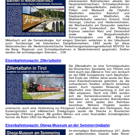
interessanten Bahnstrecken abseits der
Hauptverkehrsachsen. Schmalspurbahnen
sind die Mariazellerbahn zwischen St.
Pölten und Mariazell, die Citybahn
Waidhofen zwischen Bahnhof und
Stadtzentrum von Waidhofen, die
Waldviertlerbahn zwischen Gmünd, Groß
Gerungs, Litschau und Heidenreichstein,
die Wachaubahn am Donauufer zwischen
Krems und Emmersdorf, der Reblaus
Express zwischen Retz und Drosendorf
sowie die Bergzahnradbahn
Schneebergbahn und die Bergbahn
Mitterbach auf die Gemeindealpe. Auf einigen Strecken verkehren in der Urlaubszeit
auch Sonderzüge mit historischen Dampflokomotiven. 1993 wurde für diese
Nebenstrecken die Niederösterreichische Verkehrsorganisationsgesellschaft NÖVOG für
die Berg-, Regional- und Schmalspurbahnen in Niederösterreich gegründet. Seither
werden die schmalspurigen Strecken .. /1W
Eisenbahnmagazin: Zillertalbahn
Die Zillertalbahn ist eine Schmalspurbahn
der Bosnischen Spurweite von 760mm und
führt durch das Zillertal in Tirol von Jenbach
an der ÖBB Inntalstrecke nach Mayrhofen.
Seit Ende der 1860er Jahre wurde der Bau
einer Eisenbahnstrecke gefordert, da die
vorhandenen Straßen schlecht befahrbar
waren. Auch mussten Reisende nach
Mayrhofen eine Übernachtung in Zell am
Ziller einplanen. Doch erst 1892 wurden
sich die Gemeindevorsteher einig und
gründeten ein sogenanntes Bahnkomitee
das drei Jahre später den Bahnbau
beschloss. Mehrere Projekte wurden
untersucht, auch eine Verbindung zur Pinzgauer Lokalbahn über den Gerlospass. Aus
Kostengründen und militärischen Erwägungen wurde die Strecke in Bosnischer
Spurweite (760mm) gebaut. Mit großen Mühen und unter finanziellen Schwierigkeiten
konnte die Bahn 1902 bis Mayrhofen in Betrieb ...
Eisenbahnmagazin: Ghega-Museum an der Semmerringbahn
Im ehemaligen Bahnwärterhaus 167, direkt
am weltberühmten Viadukt 'kalte Rinne'