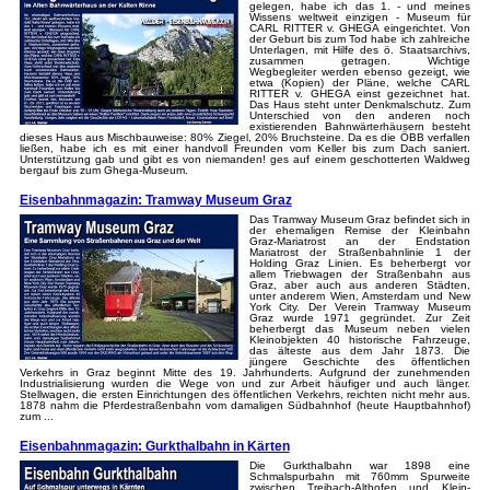
gelegen, habe ich das 1. - und meines
Wissens weltweit einzigen - Museum für
CARL RITTER v. GHEGA eingerichtet. Von
der Geburt bis zum Tod habe ich zahlreiche
Unterlagen, mit Hilfe des ö. Staatsarchivs,
zusammen getragen. Wichtige
Wegbegleiter werden ebenso gezeigt, wie
etwa (Kopien) der Pläne, welche CARL
RITTER v. GHEGA einst gezeichnet hat.
Das Haus steht unter Denkmalschutz. Zum
Unterschied von den anderen noch
existierenden Bahnwärterhäusern besteht
dieses Haus aus Mischbauweise: 80% Ziegel, 20% Bruchsteine. Da es die ÖBB verfallen
ließen, habe ich es mit einer handvoll Freunden vom Keller bis zum Dach saniert.
Unterstützung gab und gibt es von niemanden! ges auf einem geschotterten Waldweg
bergauf bis zum Ghega-Museum.
Eisenbahnmagazin: Tramway Museum Graz
Das Tramway Museum Graz befindet sich in
der ehemaligen Remise der Kleinbahn
Graz-Mariatrost an der Endstation
Mariatrost der Straßenbahnlinie 1 der
Holding Graz Linien. Es beherbergt vor
allem Triebwagen der Straßenbahn aus
Graz, aber auch aus anderen Städten,
unter anderem Wien, Amsterdam und New
York City. Der Verein Tramway Museum
Graz wurde 1971 gegründet. Zur Zeit
beherbergt das Museum neben vielen
Kleinobjekten 40 historische Fahrzeuge,
das älteste aus dem Jahr 1873. Die
jüngere Geschichte des öffentlichen
Verkehrs in Graz beginnt Mitte des 19. Jahrhunderts. Aufgrund der zunehmenden
Industrialisierung wurden die Wege von und zur Arbeit häufiger und auch länger.
Stellwagen, die ersten Einrichtungen des öffentlichen Verkehrs, reichten nicht mehr aus.
1878 nahm die Pferdestraßenbahn vom damaligen Südbahnhof (heute Hauptbahnhof)
zum ...
Eisenbahnmagazin: Gurkthalbahn in Kärten
Die Gurkthalbahn war 1898 eine
Schmalspurbahn mit 760mm Spurweite
zwischen Treibach-Althofen und Klein-