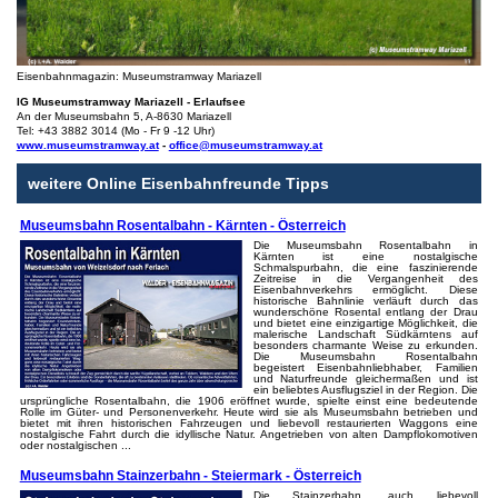
Eisenbahnmagazin: Museumstramway Mariazell
IG Museumstramway Mariazell - Erlaufsee
An der Museumsbahn 5, A-8630 Mariazell
Tel: +43 3882 3014 (Mo - Fr 9 -12 Uhr)
www.museumstramway.at
-
office@museumstramway.at
weitere Online Eisenbahnfreunde Tipps
Museumsbahn Rosentalbahn - Kärnten - Österreich
Die Museumsbahn Rosentalbahn in
Kärnten ist eine nostalgische
Schmalspurbahn, die eine faszinierende
Zeitreise in die Vergangenheit des
Eisenbahnverkehrs ermöglicht. Diese
historische Bahnlinie verläuft durch das
wunderschöne Rosental entlang der Drau
und bietet eine einzigartige Möglichkeit, die
malerische Landschaft Südkärntens auf
besonders charmante Weise zu erkunden.
Die Museumsbahn Rosentalbahn
begeistert Eisenbahnliebhaber, Familien
und Naturfreunde gleichermaßen und ist
ein beliebtes Ausflugsziel in der Region. Die
ursprüngliche Rosentalbahn, die 1906 eröffnet wurde, spielte einst eine bedeutende
Rolle im Güter- und Personenverkehr. Heute wird sie als Museumsbahn betrieben und
bietet mit ihren historischen Fahrzeugen und liebevoll restaurierten Waggons eine
nostalgische Fahrt durch die idyllische Natur. Angetrieben von alten Dampflokomotiven
oder nostalgischen ...
Museumsbahn Stainzerbahn - Steiermark - Österreich
Die Stainzerbahn, auch liebevoll