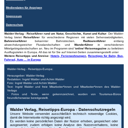
-
Mediendaten für Anzeigen
-
Impressum
-
Datenschutz
Walder-Verlag - Reiseführer rund um Natur, Geschichte, Kunst und Kultur:
Der Walder-
Verlag bietet
Reiseführer
für verschiedene Regionen mit vielen Sehenswürdigkeiten,
Bahnreiseführer
bekannter Bahnstrecken,
Radtourenführer
entlang
abwechslungsreicher Flusslandschaften und
Wanderführer
in verschiedenen
Mittelgebirgslandschaften an. Neu im Programm sind
'online'-Reisemagazine
zu beliebten
Ausflugszielen in Europa. All das ist für Sie auf Internet-Seiten zusammengestellt unter
Weitere Reisetipps und Anreise:
Hotels, Ferienwohnungen
,
Reisetipps für Bahn, Bus,
Fahrrad, Auto ... in Europa
Walder-Verlag - Reisetipps-Europa:
Herausgeber: Walder-Verlag
Redaktion: Ingrid Walder und Achim Walder
Foto: Ingrid Walder und Achim Walder
Text: Ingrid Walder und freie Mitarbeiter*innen und Mitarbeiter*innen des Walder-
Verlags
- Fotos und Texte, wenn gekennzeichnet, wurden von Tourismus-Büros
freundlicherweise bereitgestellt.
Urheberrecht: Bitte beachten Sie, dass alle Urheberrechte der Bilder und Dokumente
Walder Verlag, Reisetipps-Europa - Datenschutzregeln
dieser Internetseite beim Walder-Verlag und den Fotografen liegen. Die Nutzung,
auch auszugsweise, ist nur mit vorheriger schriftlicher Genehmigung des Verlags oder
Unsere Website verwendet ausschließlich technisch notwendige Cookies,
der Fotografen möglich. Die Veröffentlichung von Bildern und Texten auf nicht
damit die Internetseite richtig angezeigt wird.
autorisierten Internetseiten oder Druckerzeugnissen untersagen wir ausdrücklich. Bei
Es werden keine persönlichen Daten der Nutzer erhoben, gespeichert oder
Missbrauch behalten wir uns rechtliche Schritte vor. Widerruf vorbehalten.
ausgewertet; zudem erfolgen keine Analyse des Nutzerverhaltens, keine