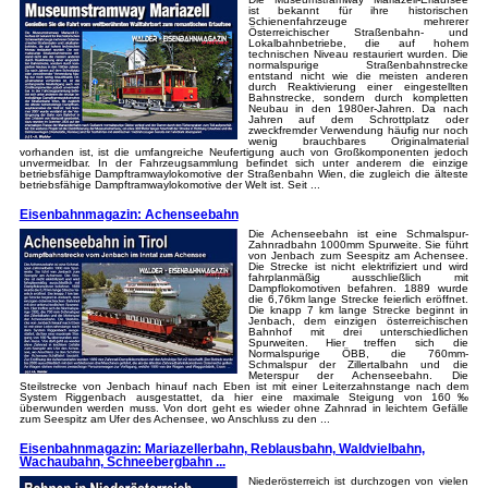
ist bekannt für ihre historischen
Schienenfahrzeuge mehrerer
Österreichischer Straßenbahn- und
Lokalbahnbetriebe, die auf hohem
technischen Niveau restauriert wurden. Die
normalspurige Straßenbahnstrecke
entstand nicht wie die meisten anderen
durch Reaktivierung einer eingestellten
Bahnstrecke, sondern durch kompletten
Neubau in den 1980er-Jahren. Da nach
Jahren auf dem Schrottplatz oder
zweckfremder Verwendung häufig nur noch
wenig brauchbares Originalmaterial
vorhanden ist, ist die umfangreiche Neufertigung auch von Großkomponenten jedoch
unvermeidbar. In der Fahrzeugsammlung befindet sich unter anderem die einzige
betriebsfähige Dampftramwaylokomotive der Straßenbahn Wien, die zugleich die älteste
betriebsfähige Dampftramwaylokomotive der Welt ist. Seit ...
Eisenbahnmagazin: Achenseebahn
Die Achenseebahn ist eine Schmalspur-
Zahnradbahn 1000mm Spurweite. Sie führt
von Jenbach zum Seespitz am Achensee.
Die Strecke ist nicht elektrifiziert und wird
fahrplanmäßig ausschließlich mit
Dampflokomotiven befahren. 1889 wurde
die 6,76km lange Strecke feierlich eröffnet.
Die knapp 7 km lange Strecke beginnt in
Jenbach, dem einzigen österreichischen
Bahnhof mit drei unterschiedlichen
Spurweiten. Hier treffen sich die
Normalspurige ÖBB, die 760mm-
Schmalspur der Zillertalbahn und die
Meterspur der Achenseebahn. Die
Steilstrecke von Jenbach hinauf nach Eben ist mit einer Leiterzahnstange nach dem
System Riggenbach ausgestattet, da hier eine maximale Steigung von 160‰
überwunden werden muss. Von dort geht es wieder ohne Zahnrad in leichtem Gefälle
zum Seespitz am Ufer des Achensee, wo Anschluss zu den ...
Eisenbahnmagazin: Mariazellerbahn, Reblausbahn, Waldvielbahn,
Wachaubahn, Schneebergbahn ...
Niederösterreich ist durchzogen von vielen