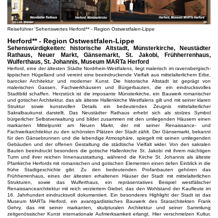
Reiseführer 'Sehenswertes Herford** - Region Ostwestfalen-Lippe
Herford** - Region Ostwestfalen-Lippe
Sehenswürdigkeiten: historische Altstadt, Münsterkirche, Neustädter
Rathaus, Neuer Markt, Gänsemarkt, St. Jakobi, Frühherrenhaus,
Wulferthaus, St. Johannis, Museum MARTa Herford
Herford, eine der ältesten Städte Nordrhein-Westfalens, liegt malerisch im ravensbergisch-
lippischen Hügelland und vereint eine beeindruckende Vielfalt aus mittelalterlichem Erbe,
barocker Architektur und moderner Kunst. Die historische Altstadt ist geprägt von
malerischen Gassen, Fachwerkhäusern und Bürgerbauten, die ein eindrucksvolles
Stadtbild schaffen. Herzstück ist die imposante Münsterkirche, ein Bauwerk romanischer
und gotischer Architektur, das als älteste Hallenkirche Westfalens gilt und mit seiner klaren
Struktur sowie kunstvollen Details ein bedeutendes Zeugnis mittelalterlicher
Sakralbaukunst darstellt. Das Neustädter Rathaus erhebt sich als stolzes Symbol
bürgerlicher Selbstverwaltung und bildet zusammen mit den umliegenden Häusern einen
markanten Mittelpunkt am Neuen Markt, der mit seiner Renaissance- und
Fachwerkarchitektur zu den schönsten Plätzen der Stadt zählt. Der Gänsemarkt, bekannt
für den Gänsebrunnen und die lebendige Atmosphäre, spiegelt mit seinen umliegenden
Gebäuden und der offenen Gestaltung die städtische Vielfalt wider. Von den sakralen
Bauten beeindruckt besonders die gotische Hallenkirche St. Jakobi mit ihrem mächtigen
Turm und ihrer reichen Innenausstattung, während die Kirche St. Johannis als älteste
Pfarrkirche Herfords mit romanischen und gotischen Elementen einen tiefen Einblick in die
frühe Stadtgeschichte gibt. Zu den bedeutenden Profanbauten gehören das
Frühherrenhaus, eines der ältesten erhaltenen Häuser der Stadt mit mittelalterlichen
Strukturen, sowie das Wulferthaus, ein repräsentatives Beispiel westfälischer
Renaissancearchitektur mit reich verziertem Giebel, das den Wohlstand der Kaufleute im
16. Jahrhundert eindrucksvoll dokumentiert. Ein besonderes Highlight der Stadt ist das
Museum MARTa Herford, ein avantgardistisches Bauwerk des Stararchitekten Frank
Gehry, das mit seiner markanten, skulpturalen Architektur und seiner Sammlung
zeitgenössischer Kunst internationale Aufmerksamkeit erlangt. Hier verschmelzen Kultur,