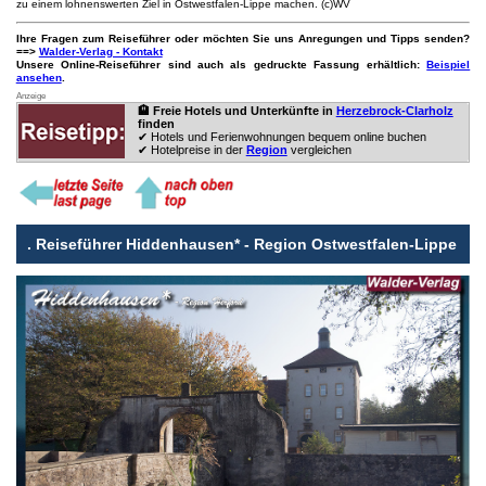
zu einem lohnenswerten Ziel in Ostwestfalen-Lippe machen. (c)WV
Ihre Fragen zum Reiseführer oder möchten Sie uns Anregungen und Tipps senden?
==>
Walder-Verlag - Kontakt
Unsere Online-Reiseführer sind auch als gedruckte Fassung erhältlich:
Beispiel
ansehen
.
Anzeige
🏨 Freie Hotels und Unterkünfte in
Herzebrock-Clarholz
finden
✔ Hotels und Ferienwohnungen bequem online buchen
✔ Hotelpreise in der
Region
vergleichen
.
Reiseführer Hiddenhausen* - Region Ostwestfalen-Lippe