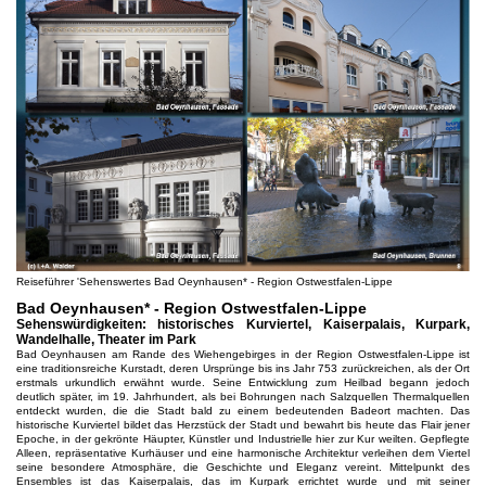
Reiseführer 'Sehenswertes Bad Oeynhausen* - Region Ostwestfalen-Lippe
Bad Oeynhausen* - Region Ostwestfalen-Lippe
Sehenswürdigkeiten: historisches Kurviertel, Kaiserpalais, Kurpark,
Wandelhalle, Theater im Park
Bad Oeynhausen am Rande des Wiehengebirges in der Region Ostwestfalen-Lippe ist
eine traditionsreiche Kurstadt, deren Ursprünge bis ins Jahr 753 zurückreichen, als der Ort
erstmals urkundlich erwähnt wurde. Seine Entwicklung zum Heilbad begann jedoch
deutlich später, im 19. Jahrhundert, als bei Bohrungen nach Salzquellen Thermalquellen
entdeckt wurden, die die Stadt bald zu einem bedeutenden Badeort machten. Das
historische Kurviertel bildet das Herzstück der Stadt und bewahrt bis heute das Flair jener
Epoche, in der gekrönte Häupter, Künstler und Industrielle hier zur Kur weilten. Gepflegte
Alleen, repräsentative Kurhäuser und eine harmonische Architektur verleihen dem Viertel
seine besondere Atmosphäre, die Geschichte und Eleganz vereint. Mittelpunkt des
Ensembles ist das Kaiserpalais, das im Kurpark errichtet wurde und mit seiner