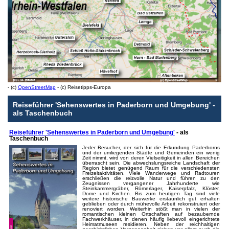
- (c)
OpenStreetMap
- (c) Reisetipps-Europa
Reiseführer 'Sehenswertes in Paderborn und Umgebung' -
als Taschenbuch
Reiseführer 'Sehenswertes in Paderborn und Umgebung'
- als
Taschenbuch
Jeder Besucher, der sich für die Erkundung Paderborns
und der umliegenden Städte und Gemeinden ein wenig
Zeit nimmt, wird von deren Vielseitigkeit in allen Bereichen
überrascht sein. Die abwechslungsreiche Landschaft der
Region bietet genügend Raum für die verschiedensten
Freizeitaktivitäten. Viele Wanderwege und Radtouren
erschließen die reizvolle Natur und führen zu den
Zeugnissen vergangener Jahrhunderte wie
Steinkammergräber, Römerlager, Kaiserpfalz, Klöster,
Dome und Kirchen. Bis zum heutigen Tag sind viele
weitere historische Bauwerke erstaunlich gut erhalten
geblieben oder durch mühevolle Arbeit rekonstruiert oder
renoviert worden. Weiterhin stößt man in vielen der
romantischen kleinen Ortschaften auf bezaubernde
Fachwerkhäuser, in denen häufig liebevoll eingerichtete
Heimatmuseen residieren. Neben der reichhaltigen