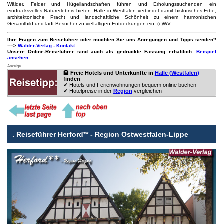
Wälder, Felder und Hügellandschaften führen und Erholungssuchenden ein
eindrucksvolles Naturerlebnis bieten. Halle in Westfalen verbindet damit historisches Erbe,
architektonische Pracht und landschaftliche Schönheit zu einem harmonischen
Gesamtbild und lädt Besucher zu vielfältigen Entdeckungen ein. (c)WV
Ihre Fragen zum Reiseführer oder möchten Sie uns Anregungen und Tipps senden?
==>
Walder-Verlag - Kontakt
Unsere Online-Reiseführer sind auch als gedruckte Fassung erhältlich:
Beispiel
ansehen
.
Anzeige
🏨 Freie Hotels und Unterkünfte in
Halle (Westfalen)
finden
✔ Hotels und Ferienwohnungen bequem online buchen
✔ Hotelpreise in der
Region
vergleichen
.
Reiseführer Herford** - Region Ostwestfalen-Lippe