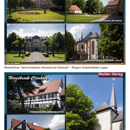
Reiseführer 'Sehenswertes Herzebrock-Clarholz* - Region Ostwestfalen-Lippe