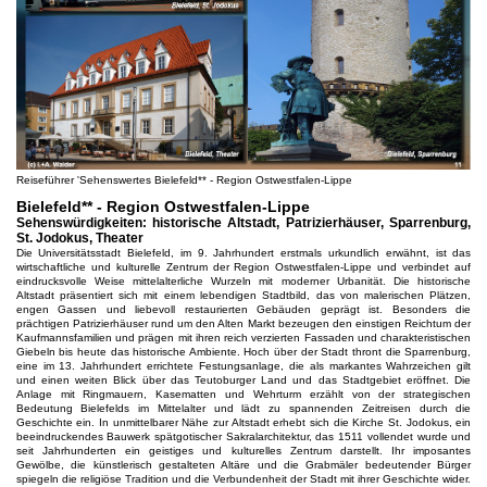
Reiseführer 'Sehenswertes Bielefeld** - Region Ostwestfalen-Lippe
Bielefeld** - Region Ostwestfalen-Lippe
Sehenswürdigkeiten: historische Altstadt, Patrizierhäuser, Sparrenburg,
St. Jodokus, Theater
Die Universitätsstadt Bielefeld, im 9. Jahrhundert erstmals urkundlich erwähnt, ist das
wirtschaftliche und kulturelle Zentrum der Region Ostwestfalen-Lippe und verbindet auf
eindrucksvolle Weise mittelalterliche Wurzeln mit moderner Urbanität. Die historische
Altstadt präsentiert sich mit einem lebendigen Stadtbild, das von malerischen Plätzen,
engen Gassen und liebevoll restaurierten Gebäuden geprägt ist. Besonders die
prächtigen Patrizierhäuser rund um den Alten Markt bezeugen den einstigen Reichtum der
Kaufmannsfamilien und prägen mit ihren reich verzierten Fassaden und charakteristischen
Giebeln bis heute das historische Ambiente. Hoch über der Stadt thront die Sparrenburg,
eine im 13. Jahrhundert errichtete Festungsanlage, die als markantes Wahrzeichen gilt
und einen weiten Blick über das Teutoburger Land und das Stadtgebiet eröffnet. Die
Anlage mit Ringmauern, Kasematten und Wehrturm erzählt von der strategischen
Bedeutung Bielefelds im Mittelalter und lädt zu spannenden Zeitreisen durch die
Geschichte ein. In unmittelbarer Nähe zur Altstadt erhebt sich die Kirche St. Jodokus, ein
beeindruckendes Bauwerk spätgotischer Sakralarchitektur, das 1511 vollendet wurde und
seit Jahrhunderten ein geistiges und kulturelles Zentrum darstellt. Ihr imposantes
Gewölbe, die künstlerisch gestalteten Altäre und die Grabmäler bedeutender Bürger
spiegeln die religiöse Tradition und die Verbundenheit der Stadt mit ihrer Geschichte wider.