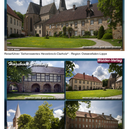
Reiseführer 'Sehenswertes Herzebrock-Clarholz* - Region Ostwestfalen-Lippe