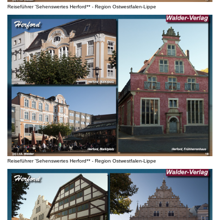
Reiseführer 'Sehenswertes Herford** - Region Ostwestfalen-Lippe
Reiseführer 'Sehenswertes Herford** - Region Ostwestfalen-Lippe