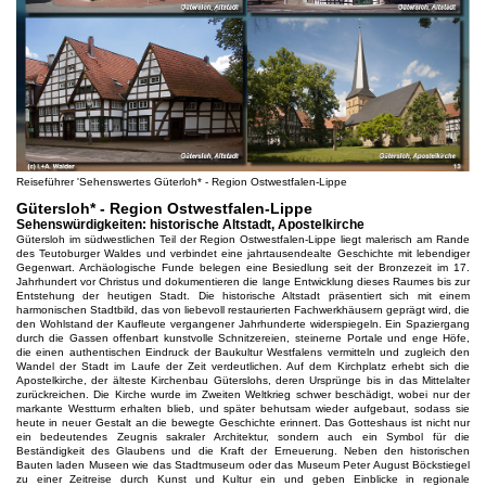
Reiseführer 'Sehenswertes Güterloh* - Region Ostwestfalen-Lippe
Gütersloh* - Region Ostwestfalen-Lippe
Sehenswürdigkeiten: historische Altstadt, Apostelkirche
Gütersloh im südwestlichen Teil der Region Ostwestfalen-Lippe liegt malerisch am Rande
des Teutoburger Waldes und verbindet eine jahrtausendealte Geschichte mit lebendiger
Gegenwart. Archäologische Funde belegen eine Besiedlung seit der Bronzezeit im 17.
Jahrhundert vor Christus und dokumentieren die lange Entwicklung dieses Raumes bis zur
Entstehung der heutigen Stadt. Die historische Altstadt präsentiert sich mit einem
harmonischen Stadtbild, das von liebevoll restaurierten Fachwerkhäusern geprägt wird, die
den Wohlstand der Kaufleute vergangener Jahrhunderte widerspiegeln. Ein Spaziergang
durch die Gassen offenbart kunstvolle Schnitzereien, steinerne Portale und enge Höfe,
die einen authentischen Eindruck der Baukultur Westfalens vermitteln und zugleich den
Wandel der Stadt im Laufe der Zeit verdeutlichen. Auf dem Kirchplatz erhebt sich die
Apostelkirche, der älteste Kirchenbau Güterslohs, deren Ursprünge bis in das Mittelalter
zurückreichen. Die Kirche wurde im Zweiten Weltkrieg schwer beschädigt, wobei nur der
markante Westturm erhalten blieb, und später behutsam wieder aufgebaut, sodass sie
heute in neuer Gestalt an die bewegte Geschichte erinnert. Das Gotteshaus ist nicht nur
ein bedeutendes Zeugnis sakraler Architektur, sondern auch ein Symbol für die
Beständigkeit des Glaubens und die Kraft der Erneuerung. Neben den historischen
Bauten laden Museen wie das Stadtmuseum oder das Museum Peter August Böckstiegel
zu einer Zeitreise durch Kunst und Kultur ein und geben Einblicke in regionale