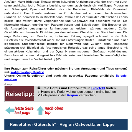
Am Alten Markt bildet das Theater einen kulturellen Anziehungspunkt, der nicht nur durch
seine architektonische Präsenz besticht, sondern auch durch ein vielfältiges Programm
von Schauspiel, Oper und Ballett, das die Bedeutung Bielefelds als Kulturstadt
unterstreicht. Das Theater entstand im 20. Jahrhundert an einem traditionsreichen
Standort, an dem bereits im Mittelalter das Rathaus das Zentrum des öffentlichen Lebens
bildete, und vereint damit Vergangenheit und Gegenwart auf besondere Weise. Die
historische Altstadt, geprägt von Patrizierhäusern und Sakralbauten, lädt Besucher ein,
die Atmosphäre vergangener Jahrhunderte zu erleben, während moderne Cafés,
Geschäfte und kulturelle Einrichtungen den urbanen Charakter der Stadt betonen. Die
enge Verbindung von Geschichte, Kultur und Bildung spiegelt sich auch in der Rolle
Bielefelds als Universitätsstadt wider, die mit Forschungsinstituten, Bibliotheken und einer
lebendigen Studentenszene Impulse für Gegenwart und Zukunft setzt. Insgesamt
präsentiert sich Bielefeld als facettenreiches Reiseziel, das seine lange Geschichte mit
einem aktiven Kulturleben und der Dynamik einer modernen Großstadt verbindet und
Besuchern ein abwechslungsreiches Erlebnis zwischen historischen Sehenswürdigkeiten
und zeitgenössischer Vielfalt bietet. (c)WV
Ihre Fragen zum Reiseführer oder möchten Sie uns Anregungen und Tipps senden?
==>
Walder-Verlag - Kontakt
Unsere Online-Reiseführer sind auch als gedruckte Fassung erhältlich:
Beispiel
ansehen
.
Anzeige
🏨 Freie Hotels und Unterkünfte in
Bielefeld
finden
✔ Hotels und Ferienwohnungen bequem online buchen
✔ Hotelpreise in der
Region
vergleichen
.
Reiseführer Gütersloh* - Region Ostwestfalen-Lippe