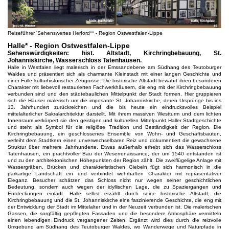
Reiseführer 'Sehenswertes Herford** - Region Ostwestfalen-Lippe
Halle* - Region Ostwestfalen-Lippe
Sehenswürdigkeiten: hist. Altstadt, Kirchringbebauung, St.
Johanniskirche, Wasserschloss Tatenhausen.
Halle in Westfalen liegt malerisch in der Emssandebene am Südhang des Teutoburger
Waldes und präsentiert sich als charmante Kleinstadt mit einer langen Geschichte und
einer Fülle kulturhistorischer Zeugnisse. Die historische Altstadt bewahrt ihren besonderen
Charakter mit liebevoll restaurierten Fachwerkhäusern, die eng mit der Kirchringbebauung
verbunden sind und den städtebaulichen Mittelpunkt der Stadt formen. Hier gruppieren
sich die Häuser malerisch um die imposante St. Johanniskirche, deren Ursprünge bis ins
13. Jahrhundert zurückreichen und die bis heute ein eindrucksvolles Beispiel
mittelalterlicher Sakralarchitektur darstellt. Mit ihrem massiven Westturm und dem lichten
Innenraum verkörpert sie den geistigen und kulturellen Mittelpunkt Haller Stadtgeschichte
und steht als Symbol für die religiöse Tradition und Beständigkeit der Region. Die
Kirchringbebauung, ein geschlossenes Ensemble von Wohn- und Geschäftsbauten,
verleiht dem Stadtkern einen unverwechselbaren Reiz und dokumentiert die gewachsene
Struktur über mehrere Jahrhunderte. Etwas außerhalb erhebt sich das Wasserschloss
Tatenhausen, ein prachtvoller Bau der Weserrenaissance, der um 1540 entstanden ist
und zu den architektonischen Höhepunkten der Region zählt. Die zweiflügelige Anlage mit
Wassergräben, Brücken und charakteristischen Giebeln fügt sich harmonisch in die
parkartige Landschaft ein und verbindet wehrhaften Charakter mit repräsentativer
Eleganz. Besucher schätzen das Schloss nicht nur wegen seiner geschichtlichen
Bedeutung, sondern auch wegen der idyllischen Lage, die zu Spaziergängen und
Entdeckungen einlädt. Halle selbst erzählt durch seine historische Altstadt, die
Kirchringbebauung und die St. Johanniskirche eine faszinierende Geschichte, die eng mit
der Entwicklung der Stadt im Mittelalter und in der Neuzeit verbunden ist. Die malerischen
Gassen, die sorgfältig gepflegten Fassaden und die besondere Atmosphäre vermitteln
einen lebendigen Eindruck vergangener Zeiten. Ergänzt wird dies durch die reizvolle
Umgebung am Südhang des Teutoburger Waldes, wo Wanderwege und Naturpfade in