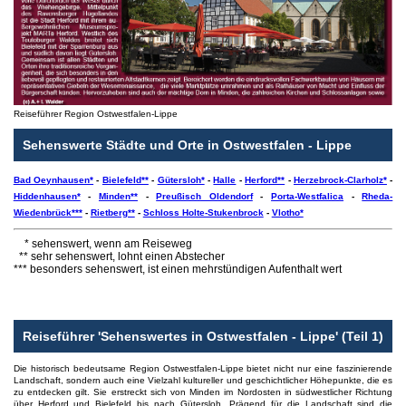
Reiseführer Region Ostwestfalen-Lippe
Sehenswerte Städte und Orte in Ostwestfalen - Lippe
Bad Oeynhausen*
-
Bielefeld**
-
Gütersloh*
-
Halle
-
Herford**
-
Herzebrock-Clarholz*
-
Hiddenhausen*
-
Minden**
-
Preußisch Oldendorf
-
Porta-Westfalica
-
Rheda-
Wiedenbrück***
-
Rietberg**
-
Schloss Holte-Stukenbrock
-
Vlotho*
* sehenswert, wenn am Reiseweg
** sehr sehenswert, lohnt einen Abstecher
*** besonders sehenswert, ist einen mehrstündigen Aufenthalt wert
Reiseführer 'Sehenswertes in Ostwestfalen - Lippe' (Teil 1)
Die historisch bedeutsame Region Ostwestfalen-Lippe bietet nicht nur eine faszinierende
Landschaft, sondern auch eine Vielzahl kultureller und geschichtlicher Höhepunkte, die es
zu entdecken gilt. Sie erstreckt sich von Minden im Nordosten in südwestlicher Richtung
über Herford und Bielefeld bis nach Gütersloh. Prägend für die Landschaft sind die