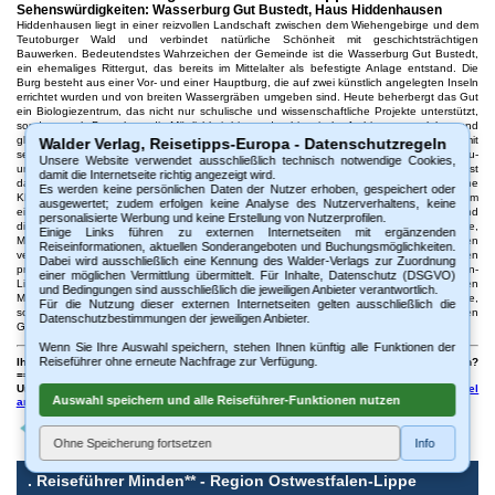
Sehenswürdigkeiten: Wasserburg Gut Bustedt, Haus Hiddenhausen
Hiddenhausen liegt in einer reizvollen Landschaft zwischen dem Wiehengebirge und dem
Teutoburger Wald und verbindet natürliche Schönheit mit geschichtsträchtigen
Bauwerken. Bedeutendstes Wahrzeichen der Gemeinde ist die Wasserburg Gut Bustedt,
ein ehemaliges Rittergut, das bereits im Mittelalter als befestigte Anlage entstand. Die
Burg besteht aus einer Vor- und einer Hauptburg, die auf zwei künstlich angelegten Inseln
errichtet wurden und von breiten Wassergräben umgeben sind. Heute beherbergt das Gut
ein Biologiezentrum, das nicht nur schulische und wissenschaftliche Projekte unterstützt,
sondern auch Besuchern die Möglichkeit bietet, das historische Ambiente zu erleben und
gleichzeitig Einblicke in Natur- und Umweltthemen zu gewinnen. Das Bauwerk selbst mit
Walder Verlag, Reisetipps-Europa - Datenschutzregeln
seinen Fachwerk- und Backsteinstrukturen vermittelt ein eindrucksvolles Bild adeliger Bau-
Unsere Website verwendet ausschließlich technisch notwendige Cookies,
und Wohnkultur vergangener Jahrhunderte. Ein weiteres bedeutendes Baudenkmal ist
damit die Internetseite richtig angezeigt wird.
das Haus Hiddenhausen, ein ehemaliger Adelssitz, der durch seine architektonische
Es werden keine persönlichen Daten der Nutzer erhoben, gespeichert oder
Klarheit und die erhaltenen Fachwerkbauten besticht. Hier ist ein Holzhandwerksmuseum
ausgewertet; zudem erfolgen keine Analyse des Nutzerverhaltens, keine
eingerichtet, das die traditionellen Fertigkeiten der Region anschaulich dokumentiert und
personalisierte Werbung und keine Erstellung von Nutzerprofilen.
die Geschichte handwerklicher Arbeit bewahrt. Besucher können originale Werkzeuge,
Einige Links führen zu externen Internetseiten mit ergänzenden
Maschinen und Produkte betrachten und so einen lebendigen Eindruck vom Alltagsleben
Reiseinformationen, aktuellen Sonderangeboten und Buchungsmöglichkeiten.
vergangener Generationen gewinnen. Mit Gut Bustedt und dem Haus Hiddenhausen
Dabei wird ausschließlich eine Kennung des Walder-Verlags zur Zuordnung
präsentiert die Gemeinde zwei Kulturdenkmäler, die das historische Erbe Ostwestfalen-
einer möglichen Vermittlung übermittelt. Für Inhalte, Datenschutz (DSGVO)
Lippes widerspiegeln. Gleichzeitig bietet die Lage Hiddenhausens am Übergang zu den
und Bedingungen sind ausschließlich die jeweiligen Anbieter verantwortlich.
Mittelgebirgslandschaften vielfältige Möglichkeiten für Wanderungen und Naturerlebnisse,
Für die Nutzung dieser externen Internetseiten gelten ausschließlich die
sodass Geschichte, Architektur und Landschaft hier zu einem harmonischen
Datenschutzbestimmungen der jeweiligen Anbieter.
Gesamterlebnis verschmelzen. (c)WV
Wenn Sie Ihre Auswahl speichern, stehen Ihnen künftig alle Funktionen der
Reiseführer ohne erneute Nachfrage zur Verfügung.
Ihre Fragen zum Reiseführer oder möchten Sie uns Anregungen und Tipps senden?
==>
Walder-Verlag - Kontakt
Unsere Online-Reiseführer sind auch als gedruckte Fassung erhältlich:
Beispiel
Auswahl speichern und alle Reiseführer-Funktionen nutzen
ansehen
.
Ohne Speicherung fortsetzen
Info
.
Reiseführer Minden** - Region Ostwestfalen-Lippe