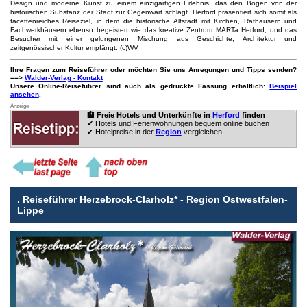
Design und moderne Kunst zu einem einzigartigen Erlebnis, das den Bogen von der
historischen Substanz der Stadt zur Gegenwart schlägt. Herford präsentiert sich somit als
facettenreiches Reiseziel, in dem die historische Altstadt mit Kirchen, Rathäusern und
Fachwerkhäusern ebenso begeistert wie das kreative Zentrum MARTa Herford, und das
Besucher mit einer gelungenen Mischung aus Geschichte, Architektur und
zeitgenössischer Kultur empfängt. (c)WV
Ihre Fragen zum Reiseführer oder möchten Sie uns Anregungen und Tipps senden?
==>
Walder-Verlag - Kontakt
Unsere Online-Reiseführer sind auch als gedruckte Fassung erhältlich:
Beispiel
ansehen
.
Anzeige
🏨 Freie Hotels und Unterkünfte in
Herford
finden
✔ Hotels und Ferienwohnungen bequem online buchen
✔ Hotelpreise in der
Region
vergleichen
.
Reiseführer Herzebrock-Clarholz* - Region Ostwestfalen-
Lippe