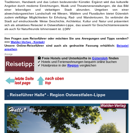
Traditionen, Handwerk und das Leben bedeutender Künstler. Ergänzt wird das kulturelle
Angebot durch moderne Einrichtungen, Musik- und Theaterveranstaltungen, die das Bild
einer lebendigen und vielseitigen Stadt abrunden. Umgeben von einer
abwechslungsreichen Landschaft mit Wiesen, Wäldern und Flussläufen bietet Gütersloh
zudem vielfältige Möglichkeiten für Erholung, Rad- und Wandertouren. So verbindet die
Stadt auf eindrucksvolle Weise Geschichte, Architektur, Kultur und Natur und präsentiert
sich als attraktives Reiseziel in Ostwestfalen-Lippe, das sowohl für Geschichtsinteressierte
als auch für Naturfreunde lohnenswert ist. (c)WV
Ihre Fragen zum Reiseführer oder möchten Sie uns Anregungen und Tipps senden?
==>
Walder-Verlag - Kontakt
Unsere Online-Reiseführer sind auch als gedruckte Fassung erhältlich:
Beispiel
ansehen
.
Anzeige
🏨 Freie Hotels und Unterkünfte in
Gütersloh
finden
✔ Hotels und Ferienwohnungen bequem online buchen
✔ Hotelpreise in der
Region
vergleichen
.
Reiseführer Halle* - Region Ostwestfalen-Lippe