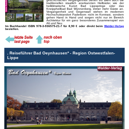
geschichtlichen Vergangenheit ziehen vor allem auch die
traditionellen staatlich anerkannten Heilbäder, wie der
heilklimatische Kurort Bad Lippspringe oder das
Kneippheilbad Bad Wünnenberg, immer mehr Gäste an.
Vergangenheit und Gegenwart stehen im modernen
Hochschulstandort Paderborn nicht im Kontrast, sondern
gehen Hand in Hand und sorgen nicht nur im Bereich
Architektur für ein ganz besonderes Zusammenspiel von
Alt und Neu.
Im Buchhandel ISBN 978-3-936575-21-7 für 8,90 €
oder direkt beim
Walder-Verlag
bestellen.
.
Reiseführer Bad Oeynhausen* - Region Ostwestfalen-
Lippe