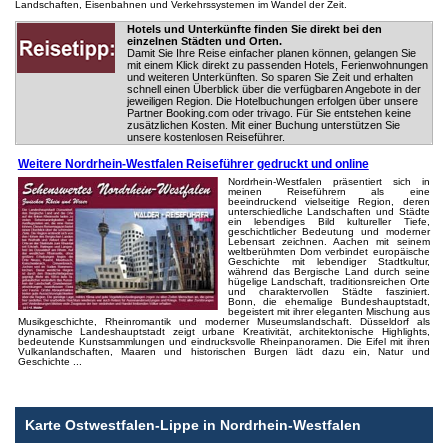
Landschaften, Eisenbahnen und Verkehrssystemen im Wandel der Zeit.
Hotels und Unterkünfte finden Sie direkt bei den
einzelnen Städten und Orten.
Damit Sie Ihre Reise einfacher planen können, gelangen Sie
mit einem Klick direkt zu passenden Hotels, Ferienwohnungen
und weiteren Unterkünften. So sparen Sie Zeit und erhalten
schnell einen Überblick über die verfügbaren Angebote in der
jeweiligen Region. Die Hotelbuchungen erfolgen über unsere
Partner Booking.com oder trivago. Für Sie entstehen keine
zusätzlichen Kosten. Mit einer Buchung unterstützen Sie
unsere kostenlosen Reiseführer.
Weitere Nordrhein-Westfalen Reiseführer gedruckt und online
Nordrhein-Westfalen präsentiert sich in
meinen Reiseführern als eine
beeindruckend vielseitige Region, deren
unterschiedliche Landschaften und Städte
ein lebendiges Bild kultureller Tiefe,
geschichtlicher Bedeutung und moderner
Lebensart zeichnen. Aachen mit seinem
weltberühmten Dom verbindet europäische
Geschichte mit lebendiger Stadtkultur,
während das Bergische Land durch seine
hügelige Landschaft, traditionsreichen Orte
und charaktervollen Städte fasziniert.
Bonn, die ehemalige Bundeshauptstadt,
begeistert mit ihrer eleganten Mischung aus
Musikgeschichte, Rheinromantik und moderner Museumslandschaft. Düsseldorf als
dynamische Landeshauptstadt zeigt urbane Kreativität, architektonische Highlights,
bedeutende Kunstsammlungen und eindrucksvolle Rheinpanoramen. Die Eifel mit ihren
Vulkanlandschaften, Maaren und historischen Burgen lädt dazu ein, Natur und
Geschichte ...
Karte Ostwestfalen-Lippe in Nordrhein-Westfalen