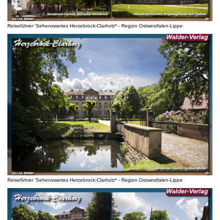
Reiseführer 'Sehenswertes Herzebrock-Clarholz* - Region Ostwestfalen-Lippe
Reiseführer 'Sehenswertes Herzebrock-Clarholz* - Region Ostwestfalen-Lippe