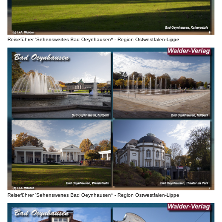
Reiseführer 'Sehenswertes Bad Oeynhausen* - Region Ostwestfalen-Lippe
Reiseführer 'Sehenswertes Bad Oeynhausen* - Region Ostwestfalen-Lippe