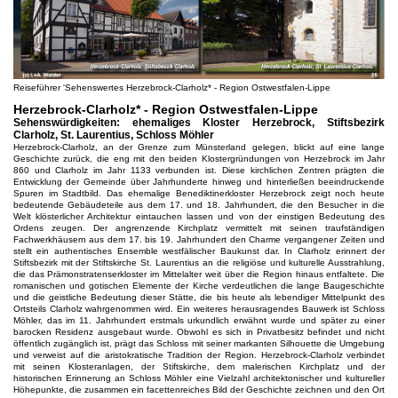
Reiseführer 'Sehenswertes Herzebrock-Clarholz* - Region Ostwestfalen-Lippe
Herzebrock-Clarholz* - Region Ostwestfalen-Lippe
Sehenswürdigkeiten: ehemaliges Kloster Herzebrock, Stiftsbezirk
Clarholz, St. Laurentius, Schloss Möhler
Herzebrock-Clarholz, an der Grenze zum Münsterland gelegen, blickt auf eine lange
Geschichte zurück, die eng mit den beiden Klostergründungen von Herzebrock im Jahr
860 und Clarholz im Jahr 1133 verbunden ist. Diese kirchlichen Zentren prägten die
Entwicklung der Gemeinde über Jahrhunderte hinweg und hinterließen beeindruckende
Spuren im Stadtbild. Das ehemalige Benediktinerkloster Herzebrock zeigt noch heute
bedeutende Gebäudeteile aus dem 17. und 18. Jahrhundert, die den Besucher in die
Welt klösterlicher Architektur eintauchen lassen und von der einstigen Bedeutung des
Ordens zeugen. Der angrenzende Kirchplatz vermittelt mit seinen traufständigen
Fachwerkhäusern aus dem 17. bis 19. Jahrhundert den Charme vergangener Zeiten und
stellt ein authentisches Ensemble westfälischer Baukunst dar. In Clarholz erinnert der
Stiftsbezirk mit der Stiftskirche St. Laurentius an die religiöse und kulturelle Ausstrahlung,
die das Prämonstratenserkloster im Mittelalter weit über die Region hinaus entfaltete. Die
romanischen und gotischen Elemente der Kirche verdeutlichen die lange Baugeschichte
und die geistliche Bedeutung dieser Stätte, die bis heute als lebendiger Mittelpunkt des
Ortsteils Clarholz wahrgenommen wird. Ein weiteres herausragendes Bauwerk ist Schloss
Möhler, das im 11. Jahrhundert erstmals urkundlich erwähnt wurde und später zu einer
barocken Residenz ausgebaut wurde. Obwohl es sich in Privatbesitz befindet und nicht
öffentlich zugänglich ist, prägt das Schloss mit seiner markanten Silhouette die Umgebung
und verweist auf die aristokratische Tradition der Region. Herzebrock-Clarholz verbindet
mit seinen Klosteranlagen, der Stiftskirche, dem malerischen Kirchplatz und der
historischen Erinnerung an Schloss Möhler eine Vielzahl architektonischer und kultureller
Höhepunkte, die zusammen ein facettenreiches Bild der Geschichte zeichnen und den Ort