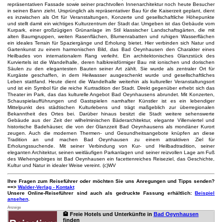
repräsentativen Fassade sowie seiner prachtvollen Innenarchitektur noch heute Besucher
in seinen Bann zieht. Ursprünglich als repräsentativer Bau für die Kaiserzeit geplant, dient
es inzwischen als Ort für Veranstaltungen, Konzerte und gesellschaftliche Höhepunkte
und stellt damit ein wichtiges Kulturzentrum der Stadt dar. Umgeben ist das Gebäude vom
Kurpark, einer großzügigen Grünanlage im Stil klassischer Landschaftsgärten, die mit
alten Baumgruppen, weiten Rasenflächen, Blumenrabatten und ruhigen Wasserflächen
ein ideales Terrain für Spaziergänge und Erholung bietet. Hier verbinden sich Natur und
Gartenkunst zu einem harmonischen Bild, das Bad Oeynhausen den Charakter eines
Heilbades von internationalem Rang verleiht. Ein architektonisches Glanzstück des
Kurviertels ist die Wandelhalle, deren halbkreisförmiger Bau mit ionischen und dorischen
Säulen zu den elegantesten Bauten seiner Art zählt. Sie wurde als zentraler Ort für
Kurgäste geschaffen, in dem Heilwasser ausgeschenkt wurde und gesellschaftliches
Leben stattfand. Heute dient die Wandelhalle weiterhin als kultureller Veranstaltungsort
und ist ein Symbol für die reiche Kurtradition der Stadt. Direkt gegenüber erhebt sich das
Theater im Park, das das kulturelle Angebot Bad Oeynhausens abrundet. Mit Konzerten,
Schauspielaufführungen und Gastspielen namhafter Künstler ist es ein lebendiger
Mittelpunkt des städtischen Kulturlebens und trägt maßgeblich zur überregionalen
Bekanntheit des Ortes bei. Darüber hinaus besitzt die Stadt weitere sehenswerte
Gebäude aus der Zeit der wilhelminischen Bäderarchitektur, elegante Villenviertel und
historische Badehäuser, die von der Glanzzeit Bad Oeynhausens als mondäner Kurort
zeugen. Auch die modernen Thermen- und Gesundheitsangebote knüpfen an diese
Tradition an und machen Bad Oeynhausen zu einem attraktiven Ziel für
Erholungssuchende. Mit seiner Verbindung von Kur- und Heilbadtradition, seiner
eleganten Architektur, seinen weitläufigen Parkanlagen und seiner reizvollen Lage am Fuß
des Wiehengebirges ist Bad Oeynhausen ein facettenreiches Reiseziel, das Geschichte,
Kultur und Natur in idealer Weise vereint. (c)WV
Ihre Fragen zum Reiseführer oder möchten Sie uns Anregungen und Tipps senden?
==>
Walder-Verlag - Kontakt
Unsere Online-Reiseführer sind auch als gedruckte Fassung erhältlich:
Beispiel
ansehen
.
Anzeige
🏨 Freie Hotels und Unterkünfte in
Bad Oeynhausen
finden