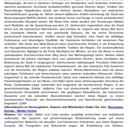
Mittelgebirge, die sich in mehreren Strängen von Nordwesten nach Südosten erstrecken,
während dazwischen fruchtbare landwirtschaftlich genutzte Ebenen liegen. Inmitten des
Ravensberger Hügellandes erhebt sich Herford, dessen Altstadtkern von malerischen
Fachwerkhäusern geprägt ist. Neben diesem idyllischen Anblick beherbergt die Stadt das
Museumsprojekt MARTa Herford, das moderne Kunst und Design in einem architektonisch
eindrucksvollen Bauwerk vereint. Die Reise führt weiter westlich des Teutoburger Waldes
nach Bielefeld, wo die Sparrenburg aus dem 13. Jahrhundert majestätisch über der Stadt
thront und als historisches Wahrzeichen weit sichtbar ist. Ergänzt wird dieses Bild durch
die charmante Altstadt und das prachtvolle Rathaus, die die reiche Geschichte
eindrucksvoll dokumentieren. Südlich davon liegt Gütersloh, eine Stadt mit vielfältiger
Kulturszene und lebendigem Stadtbild, die historische Architektur mit modernem Flair
verbindet. Hier bietet das Miele-Museum einen faszinierenden Einblick in die Entwicklung
der Hausgeräteproduktion und die industrielle Tradition der Region. Ein landschaftliches
und historisches Highlight ist die Porta Westfalica bei Minden, wo sich die Weser in einem
spektakulären Durchbruchstal ihren Weg durch das Wiehengebirge bahnt. Minden selbst
beeindruckt mit seinem mächtigen Dom und zahlreichen Kirchen, deren Architektur die
Bedeutung der Stadt in vergangenen Jahrhunderten widerspiegelt. Preußisch Oldendorf
ergänzt dieses Bild mit malerischen Fachwerkhäusern, die das historische Flair bewahren
und die Geschichte der Region erlebbar machen. Rheda-Wiedenbrück setzt mit seinen
prächtigen Schlössern und Herrenhäusern einen weiteren kulturellen Höhepunkt. Vlotho,
eingebettet in die reizvolle Flusslandschaft, bietet eine malerische Altstadt und vielfältige
Freizeitmöglichkeiten an der Weser und bildet damit einen stimmungsvollen Abschluss der
Reise. Ostwestfalen-Lippe präsentiert sich insgesamt als facettenreiche Region, in der
geschichtsträchtige Städte, idyllische Orte und eindrucksvolle Landschaften zu einem
harmonischen Gesamtbild verschmelzen. Die gepflegten Altstadtkerne, die historischen
Bauwerke und die kulturellen Besonderheiten machen diese Region zu einem
faszinierenden Reiseziel, das Geschichtsinteressierte und Naturfreunde gleichermaßen
begeistert. (c)WV
Informationen zu Herausgebern, Autoren und Mitarbeitern finden Sie hier:
Reisetipps-
Europa - Walder-Verlag
Hinweis:
Die Inhalte, Bilder und Links wurden sorgfältig recherchiert und redaktionell
aufbereitet. Sie basieren auf jahrzehntelanger Reiseerfahrung sowie auf einem
umfangreichen Bildarchiv mit aktuellen und historischen Aufnahmen aus vielen Regionen
Europas. Die Fotografien und Dokumente zeigen die Entwicklung von Städten,