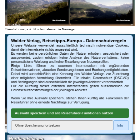
Eisenbahnmagazin Nordlandsbanen in Norwegen
Walder Verlag, Reisetipps-Europa - Datenschutzregeln
Unsere Website verwendet ausschließlich technisch notwendige Cookies,
damit die Internetseite richtig angezeigt wird.
Es werden keine persönlichen Daten der Nutzer erhoben, gespeichert oder
ausgewertet; zudem erfolgen keine Analyse des Nutzerverhaltens, keine
personalisierte Werbung und keine Erstellung von Nutzerprofilen.
Einige Links führen zu externen Internetseiten mit ergänzenden
Reiseinformationen, aktuellen Sonderangeboten und Buchungsmöglichkeiten.
Dabei wird ausschließlich eine Kennung des Walder-Verlags zur Zuordnung
einer möglichen Vermittlung übermittelt. Für Inhalte, Datenschutz (DSGVO)
und Bedingungen sind ausschließlich die jeweiligen Anbieter verantwortlich.
Für die Nutzung dieser externen Internetseiten gelten ausschließlich die
Datenschutzbestimmungen der jeweiligen Anbieter.
Wenn Sie Ihre Auswahl speichern, stehen Ihnen künftig alle Funktionen der
Reiseführer ohne erneute Nachfrage zur Verfügung.
Auswahl speichern und alle Reiseführer-Funktionen nutzen
Ohne Speicherung fortsetzen
Info
Eisenbahnmagazin Nordlandsbanen in Norwegen