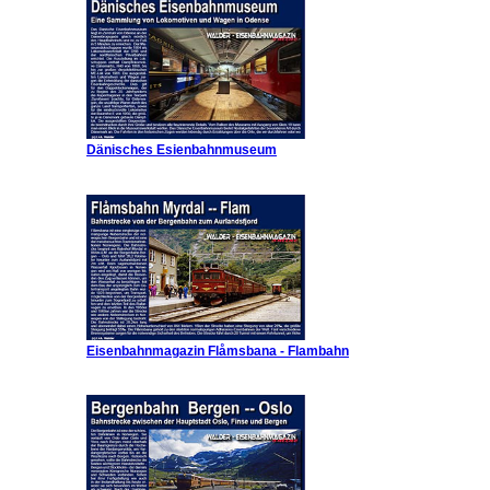
Dänisches Esienbahnmuseum
Eisenbahnmagazin Flåmsbana - Flambahn