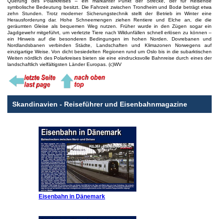
Querung des Polarkreises – ein markanter Punkt der Strecke, der für Reisende
symbolische Bedeutung besitzt. Die Fahrzeit zwischen Trondheim und Bodø beträgt etwa
zehn Stunden. Trotz moderner Sicherungstechnik stellt der Betrieb im Winter eine
Herausforderung dar. Hohe Schneemengen ziehen Rentiere und Elche an, die die
geräumten Gleise als bequemen Weg nutzen. Früher wurde in den Zügen sogar ein
Jagdgewehr mitgeführt, um verletzte Tiere nach Wildunfällen schnell erlösen zu können –
ein Hinweis auf die besonderen Bedingungen im hohen Norden. Dovrebanen und
Nordlandsbanen verbinden Städte, Landschaften und Klimazonen Norwegens auf
einzigartige Weise. Von dicht besiedelten Regionen rund um Oslo bis in die subarktischen
Weiten nördlich des Polarkreises bieten sie eine eindrucksvolle Bahnreise durch eines der
landschaftlich vielfältigsten Länder Europas. (c)WV
Skandinavien - Reiseführer und Eisenbahnmagazine
Eisenbahn in Dänemark