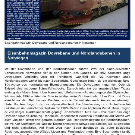
Eisenbahnmagazin Dovrebane und Nordlandsbanen in Norwegen
Eisenbahnmagazin Dovrebane und Nordlandsbanen in
Norwegen
Mit der Dovrebanen und der Nordlandsbanen führen zwei der eindrucksvollsten
Bahnstrecken Norwegens tief in den Norden des Landes. Die 552 Kilometer lange
Dovrebanen verbindet Oslo mit Trondheim, während die 729 Kilometer lange
Nordlandsbanen weiter bis nach Bodø reicht. Gemeinsam bilden sie die wichtigste Nord-
Süd-Achse des norwegischen Eisenbahnnetzes. Die Dovrebanen nutzt von Oslo bis
Eidsvoll eine moderne Schnellfahrstrecke. Danach folgt sie der ursprünglichen Trasse
entlang des Mjøsa-Sees. Über Hamar und Lillehammer – Austragungsort der Olympischen
Winterspiele 1994 – führt die Strecke in das weite Gudbrandsdal. Über Otta und Dovre
erreicht sie den Bahnknoten Dombås, wo die Raumabahn nach Åndalsnes abzweigt.
Hinter Dombås beginnt der hochalpine Abschnitt. Die Strecke steigt zur Hochebene bei
Fokstua an und erreicht bei Hjerkinn mit 1.024 Metern ihren höchsten Punkt. Diese Region
ist von karger Tundralandschaft geprägt. Anschließend führt die Bahn durch das enge
Drivdalen talwärts Richtung Trondheim. Der Abschnitt zwischen Trondheim und Støren wird
auch von der Rørosbane genutzt. Nördlich von Trondheim beginnt die Nordlandsbanen,
die mit 729 Kilometern die längste Eisenbahnstrecke Norwegens darstellt. Sie ist eingleisig
und nicht elektrifiziert. Auf ihrem Weg nach Bodø durchquert sie dünn besiedelte
Regionen, ausgedehnte Wälder, Moore und Fjordlandschaften. Eine Besonderheit ist die