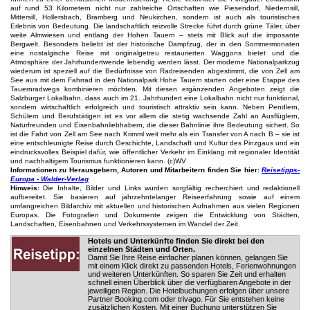
auf rund 53 Kilometern nicht nur zahlreiche Ortschaften wie Piesendorf, Niedernsill,
Mittersill, Hollersbach, Bramberg und Neukirchen, sondern ist auch als touristisches
Erlebnis von Bedeutung. Die landschaftlich reizvolle Strecke führt durch grüne Täler, über
weite Almwiesen und entlang der Hohen Tauern – stets mit Blick auf die imposante
Bergwelt. Besonders beliebt ist der historische Dampfzug, der in den Sommermonaten
eine nostalgische Reise mit originalgetreu restaurierten Waggons bietet und die
Atmosphäre der Jahrhundertwende lebendig werden lässt. Der moderne Nationalparkzug
wiederum ist speziell auf die Bedürfnisse von Radreisenden abgestimmt, die von Zell am
See aus mit dem Fahrrad in den Nationalpark Hohe Tauern starten oder eine Etappe des
Tauernradwegs kombinieren möchten. Mit diesen ergänzenden Angeboten zeigt die
Salzburger Lokalbahn, dass auch im 21. Jahrhundert eine Lokalbahn nicht nur funktional,
sondern wirtschaftlich erfolgreich und touristisch attraktiv sein kann. Neben Pendlern,
Schülern und Berufstätigen ist es vor allem die stetig wachsende Zahl an Ausflüglern,
Naturfreunden und Eisenbahnliebhabern, die dieser Bahnlinie ihre Bedeutung sichert. So
ist die Fahrt von Zell am See nach Krimml weit mehr als ein Transfer von A nach B – sie ist
eine entschleunigte Reise durch Geschichte, Landschaft und Kultur des Pinzgaus und ein
eindrucksvolles Beispiel dafür, wie öffentlicher Verkehr im Einklang mit regionaler Identität
und nachhaltigem Tourismus funktionieren kann. (c)WV
Informationen zu Herausgebern, Autoren und Mitarbeitern finden Sie hier:
Reisetipps-
Europa - Walder-Verlag
Hinweis:
Die Inhalte, Bilder und Links wurden sorgfältig recherchiert und redaktionell
aufbereitet. Sie basieren auf jahrzehntelanger Reiseerfahrung sowie auf einem
umfangreichen Bildarchiv mit aktuellen und historischen Aufnahmen aus vielen Regionen
Europas. Die Fotografien und Dokumente zeigen die Entwicklung von Städten,
Landschaften, Eisenbahnen und Verkehrssystemen im Wandel der Zeit.
Hotels und Unterkünfte finden Sie direkt bei den
einzelnen Städten und Orten.
Damit Sie Ihre Reise einfacher planen können, gelangen Sie
mit einem Klick direkt zu passenden Hotels, Ferienwohnungen
und weiteren Unterkünften. So sparen Sie Zeit und erhalten
schnell einen Überblick über die verfügbaren Angebote in der
jeweiligen Region. Die Hotelbuchungen erfolgen über unsere
Partner Booking.com oder trivago. Für Sie entstehen keine
zusätzlichen Kosten. Mit einer Buchung unterstützen Sie