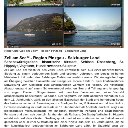
Reiseführer Zell am See** - Region Pinzgau - Salzburger Land
Zell am See** - Region Pinzgau - Salzburger Land
Sehenswürdigkeiten: historische Altstadt, Schloss Rosenberg, St.
Hippolyt, Vogtturm, Hundertwasser-Skulptur
Zell am See am Westufer des Zeller Sees entwickelte sich aus einer bronzezeitlichen
Siedlung zu einem bedeutenden Markt und späteren Luftkurort, der bereits im frühen
Mittelalter in Urkunden des Salzburger Erzbistums erwähnt wurde. Die strategische Lage
am Übergang zwischen Saalachtal und Pinzgauer Becken führte zu einer kontinuierlichen
Entwicklung vom Klostersitz zum wirtschaftlichen Zentrum der Region. Die historische
Altstadt entstand auf einem Schwemmkegel zwischen See und Talhang und ist geprägt
von engen Gassen, Bürgerhäusern mit barocken Fassaden und einer Vielzahl
architektonisch bedeutender Gebäude. Der Vogtturm, ein mittelalterlicher Wohnturm aus
dem 11. Jahrhundert, zählt zu den ältesten Bauwerken der Stadt und beherbergt heute
das Heimatmuseum mit Sammlungen zur Stadtgeschichte, Volkskunst und alpiner Kultur.
Schloss Rosenberg im Zentrum wurde im 16. Jahrhundert als Adelssitz errichtet, zeigt eine
repräsentative Vierflügelanlage mit Innenhof, steinernen Portalen und spätgotischen
Fenstern und dient seit dem 19. Jahrhundert als Rathaus. Die Stadtpfarrkirche St. Hippolyt
erhebt sich auf dem ältesten Siedlungspunkt und ist ein spätromanischer Sakralbau mit
gotischem Chor, reicher Ausstattung und einer Krypta aus dem 12. Jahrhundert, die zu
den kunsthistorisch bedeutendsten im Salzburger Land zählt. Im Stadtbild setzt die