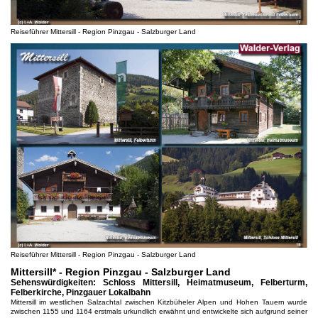
Reiseführer Mittersill - Region Pinzgau - Salzburger Land
Reiseführer Mittersill - Region Pinzgau - Salzburger Land
Mittersill* - Region Pinzgau - Salzburger Land
Sehenswürdigkeiten: Schloss Mittersill, Heimatmuseum, Felberturm,
Felberkirche, Pinzgauer Lokalbahn
Mittersill im westlichen Salzachtal zwischen Kitzbüheler Alpen und Hohen Tauern wurde
zwischen 1155 und 1164 erstmals urkundlich erwähnt und entwickelte sich aufgrund seiner