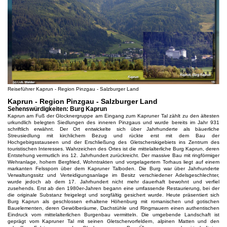
Reiseführer Kaprun - Region Pinzgau - Salzburger Land
Kaprun - Region Pinzgau - Salzburger Land
Sehenswürdigkeiten: Burg Kaprun
Kaprun am Fuß der Glocknergruppe am Eingang zum Kapruner Tal zählt zu den ältesten
urkundlich belegten Siedlungen des inneren Pinzgaus und wurde bereits im Jahr 931
schriftlich erwähnt. Der Ort entwickelte sich über Jahrhunderte als bäuerliche
Streusiedlung mit kirchlichem Bezug und rückte erst mit dem Bau der
Hochgebirgsstauseen und der Erschließung des Gletscherskigebiets ins Zentrum des
touristischen Interesses. Wahrzeichen des Ortes ist die mittelalterliche Burg Kaprun, deren
Entstehung vermutlich ins 12. Jahrhundert zurückreicht. Der massive Bau mit ringförmiger
Wehranlage, hohem Bergfried, Wohntrakten und vorgelagertem Torhaus liegt auf einem
markanten Felssporn über dem Kapruner Talboden. Die Burg war über Jahrhunderte
Verwaltungssitz und Verteidigungsanlage im Besitz verschiedener Adelsgeschlechter,
wurde jedoch ab dem 17. Jahrhundert nicht mehr dauerhaft bewohnt und verfiel
zusehends. Erst ab den 1980er-Jahren begann eine umfassende Restaurierung, bei der
die originale Substanz freigelegt und sorgfältig gesichert wurde. Heute präsentiert sich
Burg Kaprun als geschlossen erhaltene Höhenburg mit romanischen und gotischen
Bauelementen, deren Gewölberäume, Dachstühle und Ringmauern einen authentischen
Eindruck vom mittelalterlichen Burgenbau vermitteln. Die umgebende Landschaft ist
geprägt vom Kapruner Tal mit seinen Gletschervorfeldern, alpinen Matten und den