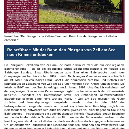
Reiseführer 'Den Pinzgau von Zell am See nach Krimml mit der Pinzgauer Lokalbahn
entdecken'
Reiseführer: Mit der Bahn den Pinzgau von Zell am See
nach Krimml entdecken
Die Pinzgauer Lokalbahn von Zell am See nach Krimml ist mehr als nur eine regionale
Bahnverbindung – sie ist ein lebendiges Stück Eisenbahngeschichte im Herzen des
Salzburger Landes. Erste Überlegungen zum Bau einer Bahnstrecke durch den
Oberpinzgau reichen bis ins Jahr 1889 zurück. Nach langen Vorarbeiten wurde schließlich
am 19. Mai 1896 von Kaiser Franz Josef I. die Konzession zum Bau und Betrieb einer
schmalspurigen Lokalbahn von Zell am See über Mittersill nach Krimml unterzeichnet. Die
feierliche Eröffnung der Strecke erfolgte am 2. Januar 1898. Ursprünglich verkehrten auf
der eingleisigen Strecke zwei Personenzüge täglich, wobei einer auch den Güterverkehr
bediente. Besonders der Holztransport sowie der Abtransport landwirtschaftlicher
Erzeugnisse spielten dabei eine wichtige Rolle. In Zell am See mussten die Güter
zunächst auf Normalspurwagen umgeladen werden, ehe im Jahr 1926 der
Rollwagenbetrieb eingeführt wurde und somit ein effizienterer Umschlag möglich war.
Bereits frühzeitig entwickelte sich auch der Ausflugsverkehr zu einer tragenden Säule des
Bahnbetriebs – insbesondere die beeindruckenden Krimmler Wasserfälle zogen Besucher
an, die die landschaftliche Schönheit des Pinzgaus mit der Bahn erleben wollten. In der
Nachkriegszeit stand die Lokalbahn mehrfach vor dem Aus, doch engagierte Initiativen vor
Ort, unterstützt von Touristikern und Eisenbahnfreunden, sicherten den Weiterbetrieb und
führten zu einer behutsamen Modernisierung. Heute verbindet die Pinzgauer Lokalbahn