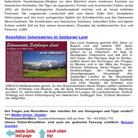
farbenfrohe Hundertwasser-Skulptur vor dem Bahnhof einen modernen Kontrast zur
historischen Architektur. Die Figur mit organischen Formen und leuchtenden Farben wurde
1991 als Zeichen ökologischer Gestaltungskraft errichtet und ist heute beliebtes
Fotomotiv. Die umgebende Landschaft wird vom klaren Zeller See, bewaldeten
Höhenzügen und den hoch aufragenden Gipfeln der Schmittenhöhe und des Steinernen
Meers bestimmt. Die Kombination aus historischer Substanz, kulturellem Erbe und alpiner
Kulisse verleiht Zell am See seinen besonderen Charakter als traditionsreicher Kur- und
Ferienort. (c)WV
Reiseführer Sehenswertes im Salzburger Land
Das Land Salzburg gehörte 600 Jahre zu
Bayern und war weitere 500 Jahre
eigenständiges Fürstentum. Seit 1816
gehört es zu Österreich. Es liegt im
Nordwesten Österreichs und teilt sich in
fünf Gaue. Der Flachgau liegt im Norden,
südlich davon der Tennengau, der Pinzgau
im Westen und in der Mitte der Pongau.
Höchste Erhebung dieser Region ist der
Großvenediger, der Hauptgipfel der
Venedigergruppe. Hauptstadt des
Salzburger Landes ist die Mozartstadt
Salzburg, mit einem einzigartigen Stadtbild
und einer Altstadt, die komplett zum
UNESCO-Weltkulturerbe gehört. Zu den Besonderheiten dieser Region zählen zahlreiche
Burgen, Schlösser und Museen, wie die Burg Hohenwerfen, eine mächtige Wehrburg
aus dem 11. Jahrhundert, die Burg Mauterndorf im Lungau mit Landesmuseum, Schloss
Goldegg auf einem Felsvorsprung am malerischen Goldegger See, Schloss Moosham -
die drittgrößte. ...
Ihre Fragen zum Reiseführer oder möchten Sie uns Anregungen und Tipps senden?
==>
Walder-Verlag - Kontakt
Tourismusinfos/Büro:
Touristeninformation Zell am See - Tel. +43-6542-770
Unsere Online-Reiseführer sind auch als gedruckte Fassung erhältlich:
Beispiel
ansehen
.