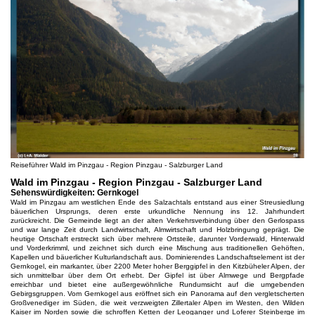
Reiseführer Wald im Pinzgau - Region Pinzgau - Salzburger Land
Wald im Pinzgau - Region Pinzgau - Salzburger Land
Sehenswürdigkeiten: Gernkogel
Wald im Pinzgau am westlichen Ende des Salzachtals entstand aus einer Streusiedlung
bäuerlichen Ursprungs, deren erste urkundliche Nennung ins 12. Jahrhundert
zurückreicht. Die Gemeinde liegt an der alten Verkehrsverbindung über den Gerlospass
und war lange Zeit durch Landwirtschaft, Almwirtschaft und Holzbringung geprägt. Die
heutige Ortschaft erstreckt sich über mehrere Ortsteile, darunter Vorderwald, Hinterwald
und Vorderkrimml, und zeichnet sich durch eine Mischung aus traditionellen Gehöften,
Kapellen und bäuerlicher Kulturlandschaft aus. Dominierendes Landschaftselement ist der
Gernkogel, ein markanter, über 2200 Meter hoher Berggipfel in den Kitzbüheler Alpen, der
sich unmittelbar über dem Ort erhebt. Der Gipfel ist über Almwege und Bergpfade
erreichbar und bietet eine außergewöhnliche Rundumsicht auf die umgebenden
Gebirgsgruppen. Vom Gernkogel aus eröffnet sich ein Panorama auf den vergletscherten
Großvenediger im Süden, die weit verzweigten Zillertaler Alpen im Westen, den Wilden
Kaiser im Norden sowie die schroffen Ketten der Leoganger und Loferer Steinberge im