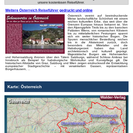
unsere kostenlosen Reiseführer.
Weitere Österreich Reiseführer gedruckt und online
Österreich vereint auf beeindruckende
Weise landschaftliche Schönheit mit einem
reichen kulturellen Erbe, das weit über die
Grenzen Europas hinaus bekannt ist. Von
den Alpengipfeln Tirols bis zu den barocken
Palästen Wiens, von romanischen Klöstern
bis zu mittelalterlichen Festungen spannt
sich ein weiter historischer Bogen. Die
Spuren menschlicher Besiedlung reichen
bis in die Altsteinzeit zurück, doch
besonders das Mittelalter und die
Habsburgerzeit haben das Land
architektonisch und kulturell geprägt.
Majestätische Burgen wie Hohenwerfen
und Hohensalzburg thronen über den Tälern Salzburgs, während Schloss Ambras bei
Innsbruck als Beispiel für habsburgische Wohnkultur und Kunstpflege gilt. Die
historischen Altstädte von Graz, Salzburg und Wien zeigen eindrucksvoll die Entwicklung
europäischer Stadtgeschichte – mit verwinkelten Gassen, repräsentativen
Bürgerhäusern, ...
Karte: Österreich