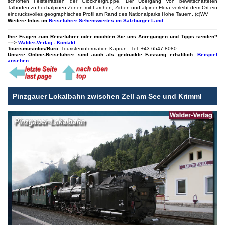
schroffen Felsterrassen der Glocknergruppe. Der Übergang von bewirtschafteten
Talböden zu hochalpinen Zonen mit Lärchen, Zirben und alpiner Flora verleiht dem Ort ein
eindrucksvolles geographisches Profil am Rand des Nationalparks Hohe Tauern. (c)WV
Weitere Infos im
Reiseführer Sehenswertes im Salzburger Land
Ihre Fragen zum Reiseführer oder möchten Sie uns Anregungen und Tipps senden?
==>
Walder-Verlag - Kontakt
Tourismusinfos/Büro:
Touristeninformation Kaprun - Tel. +43 6547 8080
Unsere Online-Reiseführer sind auch als gedruckte Fassung erhältlich:
Beispiel
ansehen
.
Pinzgauer Lokalbahn zwischen Zell am See und Krimml