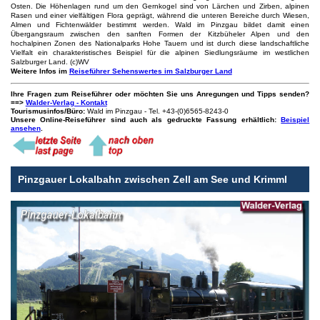
Osten. Die Höhenlagen rund um den Gernkogel sind von Lärchen und Zirben, alpinen
Rasen und einer vielfältigen Flora geprägt, während die unteren Bereiche durch Wiesen,
Almen und Fichtenwälder bestimmt werden. Wald im Pinzgau bildet damit einen
Übergangsraum zwischen den sanften Formen der Kitzbüheler Alpen und den
hochalpinen Zonen des Nationalparks Hohe Tauern und ist durch diese landschaftliche
Vielfalt ein charakteristisches Beispiel für die alpinen Siedlungsräume im westlichen
Salzburger Land. (c)WV
Weitere Infos im
Reiseführer Sehenswertes im Salzburger Land
Ihre Fragen zum Reiseführer oder möchten Sie uns Anregungen und Tipps senden?
==>
Walder-Verlag - Kontakt
Tourismusinfos/Büro:
Wald im Pinzgau - Tel. +43-(0)6565-8243-0
Unsere Online-Reiseführer sind auch als gedruckte Fassung erhältlich:
Beispiel
ansehen
.
Pinzgauer Lokalbahn zwischen Zell am See und Krimml