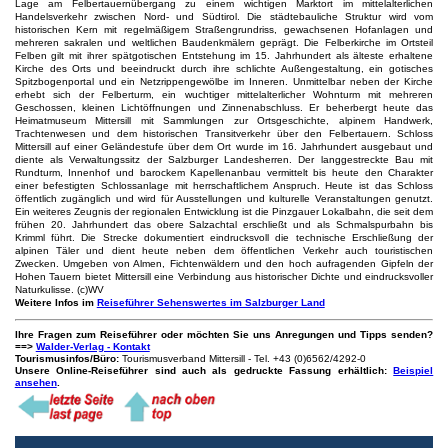
Lage am Felbertauernübergang zu einem wichtigen Marktort im mittelalterlichen
Handelsverkehr zwischen Nord- und Südtirol. Die städtebauliche Struktur wird vom
historischen Kern mit regelmäßigem Straßengrundriss, gewachsenen Hofanlagen und
mehreren sakralen und weltlichen Baudenkmälern geprägt. Die Felberkirche im Ortsteil
Felben gilt mit ihrer spätgotischen Entstehung im 15. Jahrhundert als älteste erhaltene
Kirche des Orts und beeindruckt durch ihre schlichte Außengestaltung, ein gotisches
Spitzbogenportal und ein Netzrippengewölbe im Inneren. Unmittelbar neben der Kirche
erhebt sich der Felberturm, ein wuchtiger mittelalterlicher Wohnturm mit mehreren
Geschossen, kleinen Lichtöffnungen und Zinnenabschluss. Er beherbergt heute das
Heimatmuseum Mittersill mit Sammlungen zur Ortsgeschichte, alpinem Handwerk,
Trachtenwesen und dem historischen Transitverkehr über den Felbertauern. Schloss
Mittersill auf einer Geländestufe über dem Ort wurde im 16. Jahrhundert ausgebaut und
diente als Verwaltungssitz der Salzburger Landesherren. Der langgestreckte Bau mit
Rundturm, Innenhof und barockem Kapellenanbau vermittelt bis heute den Charakter
einer befestigten Schlossanlage mit herrschaftlichem Anspruch. Heute ist das Schloss
öffentlich zugänglich und wird für Ausstellungen und kulturelle Veranstaltungen genutzt.
Ein weiteres Zeugnis der regionalen Entwicklung ist die Pinzgauer Lokalbahn, die seit dem
frühen 20. Jahrhundert das obere Salzachtal erschließt und als Schmalspurbahn bis
Krimml führt. Die Strecke dokumentiert eindrucksvoll die technische Erschließung der
alpinen Täler und dient heute neben dem öffentlichen Verkehr auch touristischen
Zwecken. Umgeben von Almen, Fichtenwäldern und den hoch aufragenden Gipfeln der
Hohen Tauern bietet Mittersill eine Verbindung aus historischer Dichte und eindrucksvoller
Naturkulisse. (c)WV
Weitere Infos im
Reiseführer Sehenswertes im Salzburger Land
Ihre Fragen zum Reiseführer oder möchten Sie uns Anregungen und Tipps senden?
==>
Walder-Verlag - Kontakt
Tourismusinfos/Büro:
Tourismusverband Mittersill - Tel. +43 (0)6562/4292-0
Unsere Online-Reiseführer sind auch als gedruckte Fassung erhältlich:
Beispiel
ansehen
.