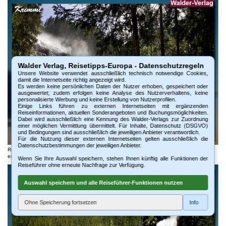
Walder Verlag, Reisetipps-Europa - Datenschutzregeln
Unsere Website verwendet ausschließlich technisch notwendige Cookies,
damit die Internetseite richtig angezeigt wird.
Es werden keine persönlichen Daten der Nutzer erhoben, gespeichert oder
ausgewertet; zudem erfolgen keine Analyse des Nutzerverhaltens, keine
personalisierte Werbung und keine Erstellung von Nutzerprofilen.
Einige Links führen zu externen Internetseiten mit ergänzenden
Reiseinformationen, aktuellen Sonderangeboten und Buchungsmöglichkeiten.
Dabei wird ausschließlich eine Kennung des Walder-Verlags zur Zuordnung
einer möglichen Vermittlung übermittelt. Für Inhalte, Datenschutz (DSGVO)
und Bedingungen sind ausschließlich die jeweiligen Anbieter verantwortlich.
Für die Nutzung dieser externen Internetseiten gelten ausschließlich die
Datenschutzbestimmungen der jeweiligen Anbieter.
Reiseführer 'Den Pinzgau von Zell am See nach Krimml mit der Pinzgauer Lokalbahn
entdecken'
Wenn Sie Ihre Auswahl speichern, stehen Ihnen künftig alle Funktionen der
Reiseführer ohne erneute Nachfrage zur Verfügung.
Auswahl speichern und alle Reiseführer-Funktionen nutzen
Ohne Speicherung fortsetzen
Info