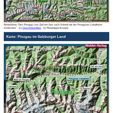
Reiseführer 'Den Pinzgau von Zell am See nach Krimml mit der Pinzgauer Lokalbahn
entdecken' - (c)
OpenStreetMap
- (c) Reisetipps-Europa
Karte: Pinzgau im Salzburger Land