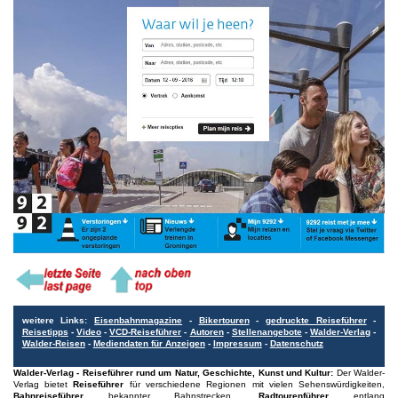
weitere Links:
Eisenbahnmagazine
-
Bikertouren
-
gedruckte Reiseführer
-
Reisetipps
-
Video
-
VCD-Reiseführer
-
Autoren
-
Stellenangebote
-
Walder-Verlag
-
Walder-Reisen
-
Mediendaten für Anzeigen
-
Impressum
-
Datenschutz
Walder-Verlag - Reiseführer rund um Natur, Geschichte, Kunst und Kultur:
Der Walder-
Verlag bietet
Reiseführer
für verschiedene Regionen mit vielen Sehenswürdigkeiten,
Bahnreiseführer
bekannter Bahnstrecken,
Radtourenführer
entlang