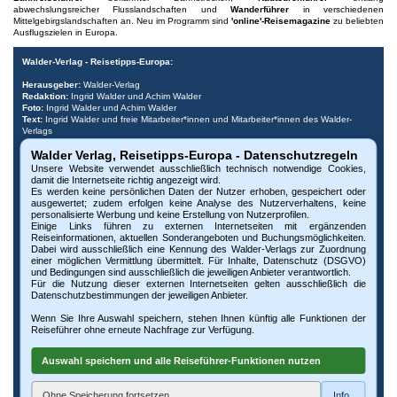
abwechslungsreicher Flusslandschaften und
Wanderführer
in verschiedenen
Mittelgebirgslandschaften an. Neu im Programm sind
'online'-Reisemagazine
zu beliebten
Ausflugszielen in Europa.
Walder-Verlag - Reisetipps-Europa:
Herausgeber:
Walder-Verlag
Redaktion:
Ingrid Walder und Achim Walder
Foto:
Ingrid Walder und Achim Walder
Text:
Ingrid Walder und freie Mitarbeiter*innen und Mitarbeiter*innen des Walder-
Verlags
- Fotos und Texte, wenn gekennzeichnet, wurden von Tourismus-Büros
Walder Verlag, Reisetipps-Europa - Datenschutzregeln
freundlicherweise bereitgestellt.
Unsere Website verwendet ausschließlich technisch notwendige Cookies,
Urheberrecht:
Bitte beachten Sie, dass alle Urheberrechte der Bilder und Dokumente
damit die Internetseite richtig angezeigt wird.
dieser Internetseite beim Walder-Verlag und den Fotografen liegen. Die Nutzung,
Es werden keine persönlichen Daten der Nutzer erhoben, gespeichert oder
auch auszugsweise, ist nur mit vorheriger schriftlicher Genehmigung des Verlags oder
ausgewertet; zudem erfolgen keine Analyse des Nutzerverhaltens, keine
der Fotografen möglich. Die Veröffentlichung von Bildern und Texten auf nicht
personalisierte Werbung und keine Erstellung von Nutzerprofilen.
autorisierten Internetseiten oder Druckerzeugnissen untersagen wir ausdrücklich. Bei
Einige Links führen zu externen Internetseiten mit ergänzenden
Missbrauch behalten wir uns rechtliche Schritte vor. Widerruf vorbehalten.
Reiseinformationen, aktuellen Sonderangeboten und Buchungsmöglichkeiten.
Dabei wird ausschließlich eine Kennung des Walder-Verlags zur Zuordnung
Impressum:
© Walder-Verlag, Kreuztal,
www.walder-verlag.de
-
e-Mail Walder-Verlag
,
einer möglichen Vermittlung übermittelt. Für Inhalte, Datenschutz (DSGVO)
Impressum
und
AGB
,
und Bedingungen sind ausschließlich die jeweiligen Anbieter verantwortlich.
Diese Website verwendet technisch notwendige Cookies, damit die Internetseite
Für die Nutzung dieser externen Internetseiten gelten ausschließlich die
richtig angezeigt wird. Es erfolgt keine Analyse des Nutzerverhaltens, keine
Datenschutzbestimmungen der jeweiligen Anbieter.
personalisierte Werbung und keine Erstellung von Nutzerprofilen. Weitere Infos unter
Datenschutz
Wenn Sie Ihre Auswahl speichern, stehen Ihnen künftig alle Funktionen der
Reiseführer ohne erneute Nachfrage zur Verfügung.
Sponsoring:
Der Walder-Verlag bedankt sich bei allen Sponsoren und
Anzeigenkunden, die es ermöglichen, Ihnen diesen Reiseführer mit vielen Reisetipps
Auswahl speichern und alle Reiseführer-Funktionen nutzen
und Freizeitattraktionen zur Verfügung zu stellen. Hotel- und andere Anzeigen sind
grau hinterlegt. Der Walder-Verlag haftet nicht für die dargestellten Inhalte externer
Partner.
Anzeigen sind grau hinterlegt
Ohne Speicherung fortsetzen
Info