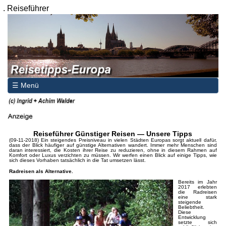
.
Reiseführer
☰ Menü
Reiseführer Günstiger Reisen — Unsere Tipps
(09-11-2018) Ein steigendes Preisniveau in vielen Städten Europas sorgt aktuell dafür,
dass der Blick häufiger auf günstige Alternativen wandert. Immer mehr Menschen sind
daran interessiert, die Kosten ihrer Reise zu reduzieren, ohne in diesem Rahmen auf
Komfort oder Luxus verzichten zu müssen. Wir werfen einen Blick auf einige Tipps, wie
sich dieses Vorhaben tatsächlich in die Tat umsetzen lässt.
Radreisen als Alternative.
Bereits im Jahr
2017 erlebten
die Radreisen
eine stark
steigende
Beliebtheit.
Diese
Entwicklung
setzte sich