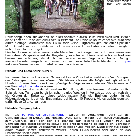
schließlich weiter
fort. Vor allem
Personengruppen, die ohnehin an einer sportlich aktiven Reise interessiert sind, ziehen
diese Form der Reise aktuell für sich in Betracht. Die Reise selbst zeichnet sich zunächst
durch niedrige Fahrtkosten aus. Es müssen keine Flugtickets gebucht oder Sprit und
Maut bezahlt werden. Stattdessen ist es mit einem handelsüblichen Fahrrad möglich,
sich auf die Tour zu begeben.
Darüber hinaus schätzen immer mehr Menschen die Gelegenheit, auf diese Weise aus
besonderer Perspektive auf die Umgebung zu schauen. Diese lässt sich vom Rad aus
besser kennenlernen, als durch die Fenster eines Zugs oder Autos. Die gut
ausgeschilderten Wege laden derweil dazu ein, viele Teile Deutschlands und
Europas
auf diese Weise bequem zu befahren und zu entdecken.
Rabatte und Gutscheine nutzen.
Im Internet finden sich in diesen Tagen zahlreiche Gutscheine, welche zur Vergünstigung
der Reise genutzt werden können. Sie bieten allesamt die Möglichkeit, günstiger in
Hotels zu übernachten oder kostengünstige Ausflüge zu unternehmen. Dies ist etwa auf
der Seite
tripplo.com/de
zu erkennen.
Darüber hinaus sind es die klassischen Frühblüher, die entscheidende Vorteile auf ihre
Seite ziehen. Wer dazu bereit ist, schon einige Wochen im Voraus zu buchen, reduziert
die Kosten der Reise auf diese Weise massiv. Fällt die Buchung zudem in die
Nebensaison, so liegen die Ersparnisse bei bis zu 40 Prozent. Vieles spricht demnach
dafür, diese Chance zu nutzen.
Beliebte Campingplätze
Mehr als
30 Millionen Übernachtungen
wurden im vergangenen Jahr auf den
Campingplätzen in Deutschland gezählt. Diese Zahlen bringen den klaren Aufschwung
zum Ausdruck, über den sich die Branche nun bereits seit Jahren freut. Die
Campingplätze selbst sprechen derweil eine breit gefächerte Zielgruppe an. Schließlich
sind nicht nur günstige Übernachtungen im kleinen Zelt möglich. Darüber hinaus können
große Mobile Homes angemietet werden, deren Luxus bereits sehr nahe an das
Hotelzimmer heranreicht.
Nur in besonderen Einzelfällen lohnt es sich aus finanzieller Sicht, ein eigenes