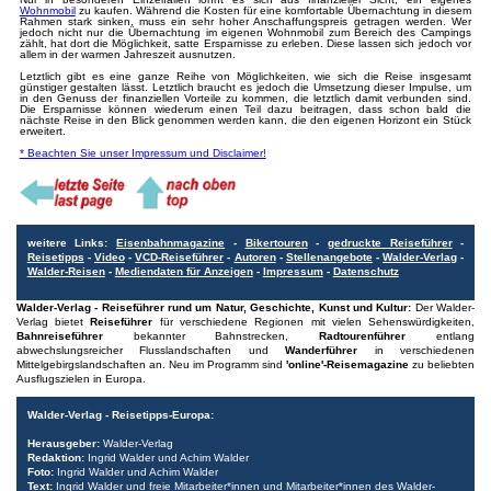
Wohnmobil
zu kaufen. Während die Kosten für eine komfortable Übernachtung in diesem
Rahmen stark sinken, muss ein sehr hoher Anschaffungspreis getragen werden. Wer
jedoch nicht nur die Übernachtung im eigenen Wohnmobil zum Bereich des Campings
zählt, hat dort die Möglichkeit, satte Ersparnisse zu erleben. Diese lassen sich jedoch vor
allem in der warmen Jahreszeit ausnutzen.
Letztlich gibt es eine ganze Reihe von Möglichkeiten, wie sich die Reise insgesamt
günstiger gestalten lässt. Letztlich braucht es jedoch die Umsetzung dieser Impulse, um
in den Genuss der finanziellen Vorteile zu kommen, die letztlich damit verbunden sind.
Die Ersparnisse können wiederum einen Teil dazu beitragen, dass schon bald die
nächste Reise in den Blick genommen werden kann, die den eigenen Horizont ein Stück
erweitert.
* Beachten Sie unser Impressum und Disclaimer!
weitere Links:
Eisenbahnmagazine
-
Bikertouren
-
gedruckte Reiseführer
-
Reisetipps
-
Video
-
VCD-Reiseführer
-
Autoren
-
Stellenangebote
-
Walder-Verlag
-
Walder-Reisen
-
Mediendaten für Anzeigen
-
Impressum
-
Datenschutz
Walder-Verlag - Reiseführer rund um Natur, Geschichte, Kunst und Kultur:
Der Walder-
Verlag bietet
Reiseführer
für verschiedene Regionen mit vielen Sehenswürdigkeiten,
Bahnreiseführer
bekannter Bahnstrecken,
Radtourenführer
entlang
abwechslungsreicher Flusslandschaften und
Wanderführer
in verschiedenen
Mittelgebirgslandschaften an. Neu im Programm sind
'online'-Reisemagazine
zu beliebten
Ausflugszielen in Europa.
Walder-Verlag - Reisetipps-Europa:
Herausgeber:
Walder-Verlag
Redaktion:
Ingrid Walder und Achim Walder
Foto:
Ingrid Walder und Achim Walder
Text:
Ingrid Walder und freie Mitarbeiter*innen und Mitarbeiter*innen des Walder-