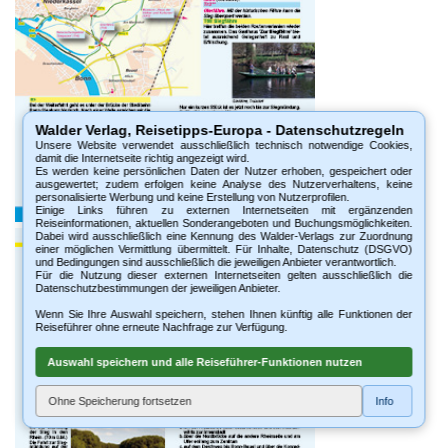
Walder Verlag, Reisetipps-Europa - Datenschutzregeln
Unsere Website verwendet ausschließlich technisch notwendige Cookies,
damit die Internetseite richtig angezeigt wird.
Es werden keine persönlichen Daten der Nutzer erhoben, gespeichert oder
ausgewertet; zudem erfolgen keine Analyse des Nutzerverhaltens, keine
personalisierte Werbung und keine Erstellung von Nutzerprofilen.
Einige Links führen zu externen Internetseiten mit ergänzenden
Reiseinformationen, aktuellen Sonderangeboten und Buchungsmöglichkeiten.
Dabei wird ausschließlich eine Kennung des Walder-Verlags zur Zuordnung
einer möglichen Vermittlung übermittelt. Für Inhalte, Datenschutz (DSGVO)
und Bedingungen sind ausschließlich die jeweiligen Anbieter verantwortlich.
Für die Nutzung dieser externen Internetseiten gelten ausschließlich die
Datenschutzbestimmungen der jeweiligen Anbieter.
Wenn Sie Ihre Auswahl speichern, stehen Ihnen künftig alle Funktionen der
Reiseführer ohne erneute Nachfrage zur Verfügung.
Auswahl speichern und alle Reiseführer-Funktionen nutzen
Ohne Speicherung fortsetzen
Info