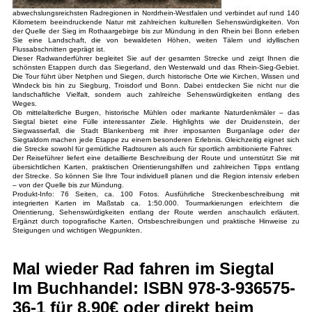
abwechslungsreichsten Radregionen in Nordrhein-Westfalen und verbindet auf rund 140
Kilometern beeindruckende Natur mit zahlreichen kulturellen Sehenswürdigkeiten. Von
der Quelle der Sieg im Rothaargebirge bis zur Mündung in den Rhein bei Bonn erleben
Sie eine Landschaft, die von bewaldeten Höhen, weiten Tälern und idyllischen
Flussabschnitten geprägt ist.
Dieser Radwanderführer begleitet Sie auf der gesamten Strecke und zeigt Ihnen die
schönsten Etappen durch das Siegerland, den Westerwald und das Rhein-Sieg-Gebiet.
Die Tour führt über Netphen und Siegen, durch historische Orte wie Kirchen, Wissen und
Windeck bis hin zu Siegburg, Troisdorf und Bonn. Dabei entdecken Sie nicht nur die
landschaftliche Vielfalt, sondern auch zahlreiche Sehenswürdigkeiten entlang des
Weges.
Ob mittelalterliche Burgen, historische Mühlen oder markante Naturdenkmäler – das
Siegtal bietet eine Fülle interessanter Ziele. Highlights wie der Druidenstein, der
Siegwasserfall, die Stadt Blankenberg mit ihrer imposanten Burganlage oder der
Siegtaldom machen jede Etappe zu einem besonderen Erlebnis. Gleichzeitig eignet sich
die Strecke sowohl für gemütliche Radtouren als auch für sportlich ambitionierte Fahrer.
Der Reiseführer liefert eine detaillierte Beschreibung der Route und unterstützt Sie mit
übersichtlichen Karten, praktischen Orientierungshilfen und zahlreichen Tipps entlang
der Strecke. So können Sie Ihre Tour individuell planen und die Region intensiv erleben
– von der Quelle bis zur Mündung.
Produkt-Info: 76 Seiten, ca. 100 Fotos. Ausführliche Streckenbeschreibung mit
integrierten Karten im Maßstab ca. 1:50.000. Tourmarkierungen erleichtern die
Orientierung, Sehenswürdigkeiten entlang der Route werden anschaulich erläutert.
Ergänzt durch topografische Karten, Ortsbeschreibungen und praktische Hinweise zu
Steigungen und wichtigen Wegpunkten.
Mal wieder Rad fahren im Siegtal
Im Buchhandel: ISBN 978-3-936575-
36-1 für 8,90€ oder direkt beim