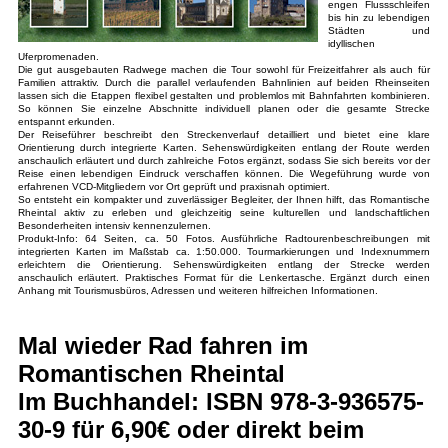
engen Flussschleifen
bis hin zu lebendigen
Städten und
idyllischen
Uferpromenaden.
Die gut ausgebauten Radwege machen die Tour sowohl für Freizeitfahrer als auch für
Familien attraktiv. Durch die parallel verlaufenden Bahnlinien auf beiden Rheinseiten
lassen sich die Etappen flexibel gestalten und problemlos mit Bahnfahrten kombinieren.
So können Sie einzelne Abschnitte individuell planen oder die gesamte Strecke
entspannt erkunden.
Der Reiseführer beschreibt den Streckenverlauf detailliert und bietet eine klare
Orientierung durch integrierte Karten. Sehenswürdigkeiten entlang der Route werden
anschaulich erläutert und durch zahlreiche Fotos ergänzt, sodass Sie sich bereits vor der
Reise einen lebendigen Eindruck verschaffen können. Die Wegeführung wurde von
erfahrenen VCD-Mitgliedern vor Ort geprüft und praxisnah optimiert.
So entsteht ein kompakter und zuverlässiger Begleiter, der Ihnen hilft, das Romantische
Rheintal aktiv zu erleben und gleichzeitig seine kulturellen und landschaftlichen
Besonderheiten intensiv kennenzulernen.
Produkt-Info: 64 Seiten, ca. 50 Fotos. Ausführliche Radtourenbeschreibungen mit
integrierten Karten im Maßstab ca. 1:50.000. Tourmarkierungen und Indexnummern
erleichtern die Orientierung. Sehenswürdigkeiten entlang der Strecke werden
anschaulich erläutert. Praktisches Format für die Lenkertasche. Ergänzt durch einen
Anhang mit Tourismusbüros, Adressen und weiteren hilfreichen Informationen.
Mal wieder Rad fahren im
Romantischen Rheintal
Im Buchhandel: ISBN 978-3-936575-
30-9 für 6,90€ oder direkt beim