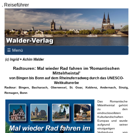
.
Reiseführer
☰ Menü
Radtouren: Mal wieder Rad fahren im 'Romantischen
Mittelrheintal'
von Bingen bis Bonn auf dem Rheinuferradweg durch das UNESCO-
Weltkulturerbe
Radtour: Bingen, Bacharach, Oberwesel, St. Goar, Koblenz, Andernach, Sinzig,
Remagen, Bonn
Das Romantische
Mittelrheintal gehört
zu den
eindrucksvollsten
Kulturlandschaften
Europas und wurde
aufgrund seiner
einzigartigen
Verbindung von