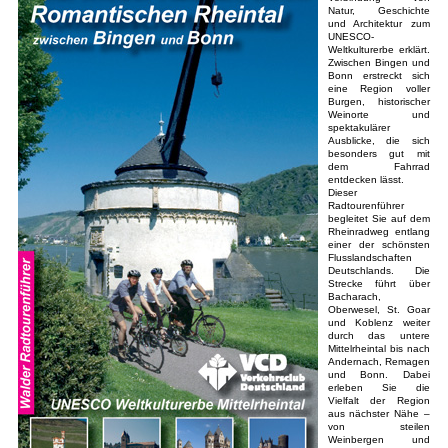
Natur, Geschichte
und Architektur zum
UNESCO-
Weltkulturerbe erklärt.
Zwischen Bingen und
Bonn erstreckt sich
eine Region voller
Burgen, historischer
Weinorte und
spektakulärer
Ausblicke, die sich
besonders gut mit
dem Fahrrad
entdecken lässt.
Dieser
Radtourenführer
begleitet Sie auf dem
Rheinradweg entlang
einer der schönsten
Flusslandschaften
Deutschlands. Die
Strecke führt über
Bacharach,
Oberwesel, St. Goar
und Koblenz weiter
durch das untere
Mittelrheintal bis nach
Andernach, Remagen
und Bonn. Dabei
erleben Sie die
Vielfalt der Region
aus nächster Nähe –
von steilen
Weinbergen und