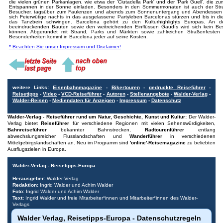
die vielen grünen Parkanlagen, wie etwa der 'Ciutadella Park' und der 'Park Guell', die z
Entspannen in der Sonne einladen. Besonders in den Sommermonaten ist auch der Str
Besucher, tagsüber zum Faulenzen und abends zum Sonnenuntergang und Abendessen 
sich Feierwütige nachts in das ausgelassene Partyleben Barcelonas stürzen und bis in d
das Tanzbein schwingen. Barcelona gehört zu den Kulturhighlights Europas. An
beeindruckenden Bauten sowie den weitreichenden Einflüssen Gaudís wird sich kein Be
können. Abgerundet mit Strand, Parks und Märkten sowie zahlreichen Straßenfesten m
Besonderheiten kommt in Barcelona jeder auf seine Kosten.
* Beachten Sie unser Impressum und Disclaimer!
weitere Links:
Eisenbahnmagazine
-
Bikertouren
-
gedruckte Reiseführer
-
Reisetipps
-
Video
-
VCD-Reiseführer
-
Autoren
-
Stellenangebote
-
Walder-Verlag
-
Walder-Reisen
-
Mediendaten für Anzeigen
-
Impressum
-
Datenschutz
Walder-Verlag - Reiseführer rund um Natur, Geschichte, Kunst und Kultur:
Der Walder-
Verlag bietet
Reiseführer
für verschiedene Regionen mit vielen Sehenswürdigkeiten,
Bahnreiseführer
bekannter Bahnstrecken,
Radtourenführer
entlang
abwechslungsreicher Flusslandschaften und
Wanderführer
in verschiedenen
Mittelgebirgslandschaften an. Neu im Programm sind
'online'-Reisemagazine
zu beliebten
Ausflugszielen in Europa.
Walder-Verlag - Reisetipps-Europa:
Herausgeber:
Walder-Verlag
Redaktion:
Ingrid Walder und Achim Walder
Foto:
Ingrid Walder und Achim Walder
Text:
Ingrid Walder und freie Mitarbeiter*innen und Mitarbeiter*innen des Walder-
Verlags
- Fotos und Texte, wenn gekennzeichnet, wurden von Tourismus-Büros
Walder Verlag, Reisetipps-Europa - Datenschutzregeln
freundlicherweise bereitgestellt.