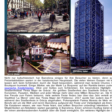
Nicht nur kulturhistorisch hat Barcelona einiges für ihre Besucher zu bieten, denn
Freizeitaktivitäten warten in der katalonischen Hauptstadt. Die vielen kleinen Gassen mi
lassen sich beim Schlendern durch die Stadt bewundern, während man leckere Churros 
Boutiquen bummelt. Einige Märkte, wie der Markt 'La Boqueria' auf der Rambla bieten zu
spanische Köstlichkeiten
, Obst und Süßes zum Schlemmen. Ein besonderes Highlight i
Straßenfestival 'Festa Major de Gràcia'. Als größtes Straßenfest des Stadtteils Gràcia lock
Konzerten, Paraden, Märkten und jeder Menge mehr über eine Million Besucher an. Die Ka
ihre Freude zum Feiern bekannt, viele weitere Feste finden hier über das Jahr verteilt s
Stadtfest 'La Mercè' oder das 'Festa Major del Poblenou'. 2017 wurde hier zudem das Po
während des Straßenfests in Gràcia abgehalten. Pokerspielerin Fatima Moreira de Melo rei
Berufs viel um die Welt und nennt Barcelona aufgrund der Feste und Vielseitigkeit als ihren 
Die Katalanen wissen, wie man Feste feiert, das sollten Besucher unbedingt miterleben. N
Möglichkeiten an Aktivitäten warten ganzjährig in Barcelona. Einen schönen Ausflug bietet d
der einen atemberaubenden Ausblick über die Stadt ermöglicht. Ein weiteres Highlight der