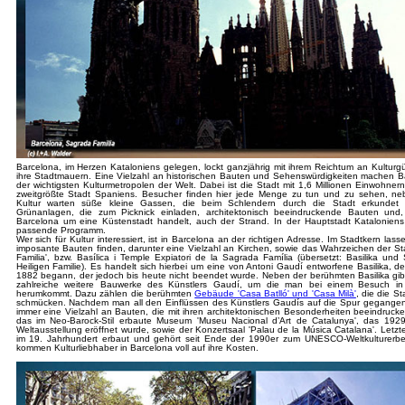
Barcelona, im Herzen Kataloniens gelegen, lockt ganzjährig mit ihrem Reichtum an Kulturg
ihre Stadtmauern. Eine Vielzahl an historischen Bauten und Sehenswürdigkeiten machen B
der wichtigsten Kulturmetropolen der Welt. Dabei ist die Stadt mit 1,6 Millionen Einwohner
zweitgrößte Stadt Spaniens. Besucher finden hier jede Menge zu tun und zu sehen, n
Kultur warten süße kleine Gassen, die beim Schlendern durch die Stadt erkundet
Grünanlagen, die zum Picknick einladen, architektonisch beeindruckende Bauten und
Barcelona um eine Küstenstadt handelt, auch der Strand. In der Hauptstadt Kataloniens 
passende Programm.
Wer sich für Kultur interessiert, ist in Barcelona an der richtigen Adresse. Im Stadtkern lass
imposante Bauten finden, darunter eine Vielzahl an Kirchen, sowie das Wahrzeichen der St
Familia', bzw. Basílica i Temple Expiatori de la Sagrada Família (übersetzt: Basilika un
Heiligen Familie). Es handelt sich hierbei um eine von Antoni Gaudí entworfene Basilika, d
1882 begann, der jedoch bis heute nicht beendet wurde. Neben der berühmten Basilika gib
zahlreiche weitere Bauwerke des Künstlers Gaudí, um die man bei einem Besuch in 
herumkommt. Dazu zählen die berühmten
Gebäude 'Casa Batlló' und 'Casa Milà'
, die die St
schmücken. Nachdem man all den Einflüssen des Künstlers Gaudís auf die Spur gegangen 
immer eine Vielzahl an Bauten, die mit ihren architektonischen Besonderheiten beeindruc
das im Neo-Barock-Stil erbaute Museum 'Museu Nacional d’Art de Catalunya', das 19
Weltausstellung eröffnet wurde, sowie der Konzertsaal 'Palau de la Música Catalana'. Letzte
im 19. Jahrhundert erbaut und gehört seit Ende der 1990er zum UNESCO-Weltkulturerbe
kommen Kulturliebhaber in Barcelona voll auf ihre Kosten.