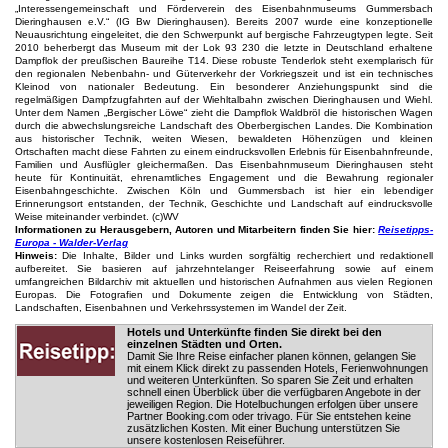
„Interessengemeinschaft und Förderverein des Eisenbahnmuseums Gummersbach
Dieringhausen e.V.“ (IG Bw Dieringhausen). Bereits 2007 wurde eine konzeptionelle
Neuausrichtung eingeleitet, die den Schwerpunkt auf bergische Fahrzeugtypen legte. Seit
2010 beherbergt das Museum mit der Lok 93 230 die letzte in Deutschland erhaltene
Dampflok der preußischen Baureihe T14. Diese robuste Tenderlok steht exemplarisch für
den regionalen Nebenbahn- und Güterverkehr der Vorkriegszeit und ist ein technisches
Kleinod von nationaler Bedeutung. Ein besonderer Anziehungspunkt sind die
regelmäßigen Dampfzugfahrten auf der Wiehltalbahn zwischen Dieringhausen und Wiehl.
Unter dem Namen „Bergischer Löwe“ zieht die Dampflok Waldbröl die historischen Wagen
durch die abwechslungsreiche Landschaft des Oberbergischen Landes. Die Kombination
aus historischer Technik, weiten Wiesen, bewaldeten Höhenzügen und kleinen
Ortschaften macht diese Fahrten zu einem eindrucksvollen Erlebnis für Eisenbahnfreunde,
Familien und Ausflügler gleichermaßen. Das Eisenbahnmuseum Dieringhausen steht
heute für Kontinuität, ehrenamtliches Engagement und die Bewahrung regionaler
Eisenbahngeschichte. Zwischen Köln und Gummersbach ist hier ein lebendiger
Erinnerungsort entstanden, der Technik, Geschichte und Landschaft auf eindrucksvolle
Weise miteinander verbindet. (c)WV
Informationen zu Herausgebern, Autoren und Mitarbeitern finden Sie hier:
Reisetipps-
Europa - Walder-Verlag
Hinweis:
Die Inhalte, Bilder und Links wurden sorgfältig recherchiert und redaktionell
aufbereitet. Sie basieren auf jahrzehntelanger Reiseerfahrung sowie auf einem
umfangreichen Bildarchiv mit aktuellen und historischen Aufnahmen aus vielen Regionen
Europas. Die Fotografien und Dokumente zeigen die Entwicklung von Städten,
Landschaften, Eisenbahnen und Verkehrssystemen im Wandel der Zeit.
Hotels und Unterkünfte finden Sie direkt bei den
einzelnen Städten und Orten.
Damit Sie Ihre Reise einfacher planen können, gelangen Sie
mit einem Klick direkt zu passenden Hotels, Ferienwohnungen
und weiteren Unterkünften. So sparen Sie Zeit und erhalten
schnell einen Überblick über die verfügbaren Angebote in der
jeweiligen Region. Die Hotelbuchungen erfolgen über unsere
Partner Booking.com oder trivago. Für Sie entstehen keine
zusätzlichen Kosten. Mit einer Buchung unterstützen Sie
unsere kostenlosen Reiseführer.