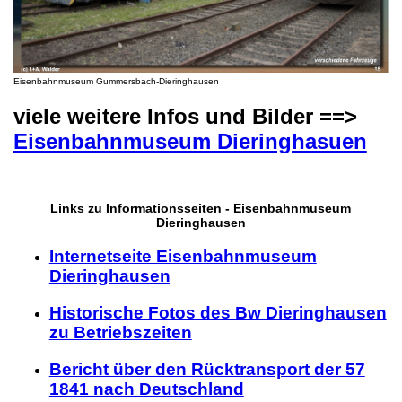
Eisenbahnmuseum Gummersbach-Dieringhausen
viele weitere Infos und Bilder ==>
Eisenbahnmuseum Dieringhasuen
Links zu Informationsseiten - Eisenbahnmuseum
Dieringhausen
Internetseite Eisenbahnmuseum
Dieringhausen
Historische Fotos des Bw Dieringhausen
zu Betriebszeiten
Bericht über den Rücktransport der 57
1841 nach Deutschland