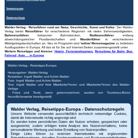
-
Impressum
-
Datenschutz
Walder-Verlag - Reiseführer rund um Natur, Geschichte, Kunst und Kultur:
Der Walder-
Verlag bietet
Reiseführer
für verschiedene Regionen mit vielen Sehenswürdigkeiten,
Bahnreiseführer
bekannter Bahnstrecken,
Radtourenführer
entlang
abwechslungsreicher Flusslandschaften und
Wanderführer
in verschiedenen
Mittelgebirgslandschaften an. Neu im Programm sind
'online'-Reisemagazine
zu beliebten
Ausflugszielen in Europa. All das ist für Sie auf Internet-Seiten zusammengestellt unter
Weitere Reisetipps und Anreise:
Hotels, Ferienwohnungen
,
Reisetipps für Bahn, Bus,
Fahrrad, Auto ... in Europa
Walder-Verlag - Reisetipps-Europa:
Herausgeber: Walder-Verlag
Redaktion: Ingrid Walder und Achim Walder
Foto: Ingrid Walder und Achim Walder
Text: Ingrid Walder und freie Mitarbeiter*innen und Mitarbeiter*innen des Walder-
Verlags
- Fotos und Texte, wenn gekennzeichnet, wurden von Tourismus-Büros
freundlicherweise bereitgestellt.
Urheberrecht: Bitte beachten Sie, dass alle Urheberrechte der Bilder und Dokumente
Walder Verlag, Reisetipps-Europa - Datenschutzregeln
dieser Internetseite beim Walder-Verlag und den Fotografen liegen. Die Nutzung,
auch auszugsweise, ist nur mit vorheriger schriftlicher Genehmigung des Verlags oder
Unsere Website verwendet ausschließlich technisch notwendige Cookies,
der Fotografen möglich. Die Veröffentlichung von Bildern und Texten auf nicht
damit die Internetseite richtig angezeigt wird.
autorisierten Internetseiten oder Druckerzeugnissen untersagen wir ausdrücklich. Bei
Es werden keine persönlichen Daten der Nutzer erhoben, gespeichert oder
Missbrauch behalten wir uns rechtliche Schritte vor. Widerruf vorbehalten.
ausgewertet; zudem erfolgen keine Analyse des Nutzerverhaltens, keine
personalisierte Werbung und keine Erstellung von Nutzerprofilen.
Impressum: © Walder-Verlag, Kreuztal,
www.walder-verlag.de
-
e-Mail Walder-Verlag
,
Einige Links führen zu externen Internetseiten mit ergänzenden
Impressum
und
AGB
,
Reiseinformationen, aktuellen Sonderangeboten und Buchungsmöglichkeiten.