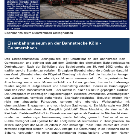
Eisenbahnmuseum Gummersbach-Dieringhausen
Eisenbahnmuseum an der Bahnstrecke Köln -
Gummersbach
Das Eisenbahnmuseum Dieringhausen liegt unmittelbar an der Bahnstrecke Köln –
Gummersbach und befindet sich auf dem Gelände des ehemaligen Bahnbetriebswerks
Dieringhausen. Nach der Schließung des Betriebswerks am 30. April 1982 drohte der
traditionsreiche Standort zu verfallen. Engagierte Eisenbahnfreunde gründeten daraufhin
den Verein „Eisenbahnfreunde Flügelrad Oberberg“ mit dem Ziel, die historischen Anlagen
zu erhalten und in ein lebendiges Museum umzuwandeln. Zur organisatorischen
Absicherung wurde eine Museums-GmbH ins Leben gerufen, historische Fahrzeuge
wurden angekauft, aufgearbeitet und betriebsfähig erhalten. Bereits im Gründungsjahr
fand das erste Museumsfest statt – der Auftakt zu einer bis heute gepflegten Tradition.
Die Atmosphäre im ehemaligen Ringlokschuppen, zwischen Drehscheibe, Werkstattgleisen
und Wasserkran, vermittelt authentische Eisenbahngeschichte. Besucher erleben hier
nicht nur abgestellte Fahrzeuge, sondern eine lebendige Werkstattkultur mit
ehrenamtlichem Engagement und technischem Sachverstand. Ein Meilenstein war 2008
die Wiederinbetriebnahme der Dampflok „Waldbröl“. Diese Maschine, die einst auf der
Kleinbahn Bielstein–Waldbröl im Einsatz war und später als Denkmal in Nümbrecht stand,
wurde nach aufwändiger Restaurierung wieder fahrfähig gemacht. Seither ist sie ein
Publikumsmagnet und Symbol für die erfolgreiche Museumsarbeit in Dieringhausen. Im
selben Jahr geriet das Museum jedoch in eine schwierige Phase; 2009 musste der Betrieb
zeitweise eingestellt werden. Ende 2009 erfolgte die Überführung in die Hermann-Haeck-
Stiftung, verbunden mit einer organisatorischen Neuaufstellung unter dem Namen