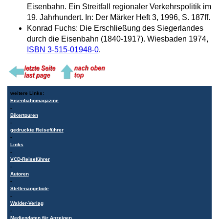
Eisenbahn. Ein Streitfall regionaler Verkehrspolitik im
19. Jahrhundert. In: Der Märker Heft 3, 1996, S. 187ff.
Konrad Fuchs: Die Erschließung des Siegerlandes
durch die Eisenbahn (1840-1917). Wiesbaden 1974,
ISBN 3-515-01948-0
.
weitere Links:
Eisenbahnmagazine
-
Bikertouren
-
gedruckte Reiseführer
-
Links
-
VCD-Reiseführer
-
Autoren
-
Stellenangebote
-
Walder-Verlag
-
Mediendaten für Anzeigen