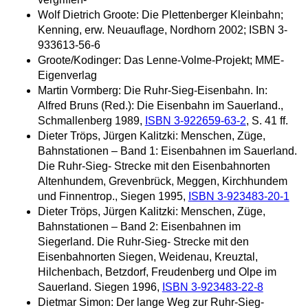
Wolf Dietrich Groote: Die Plettenberger Kleinbahn;
Kenning, erw. Neuauflage, Nordhorn 2002; ISBN 3-
933613-56-6
Groote/Kodinger: Das Lenne-Volme-Projekt; MME-
Eigenverlag
Martin Vormberg: Die Ruhr-Sieg-Eisenbahn. In:
Alfred Bruns (Red.): Die Eisenbahn im Sauerland.,
Schmallenberg 1989,
ISBN 3-922659-63-2
, S. 41 ff.
Dieter Tröps, Jürgen Kalitzki: Menschen, Züge,
Bahnstationen – Band 1: Eisenbahnen im Sauerland.
Die Ruhr-Sieg- Strecke mit den Eisenbahnorten
Altenhundem, Grevenbrück, Meggen, Kirchhundem
und Finnentrop., Siegen 1995,
ISBN 3-923483-20-1
Dieter Tröps, Jürgen Kalitzki: Menschen, Züge,
Bahnstationen – Band 2: Eisenbahnen im
Siegerland. Die Ruhr-Sieg- Strecke mit den
Eisenbahnorten Siegen, Weidenau, Kreuztal,
Hilchenbach, Betzdorf, Freudenberg und Olpe im
Sauerland. Siegen 1996,
ISBN 3-923483-22-8
Dietmar Simon: Der lange Weg zur Ruhr-Sieg-