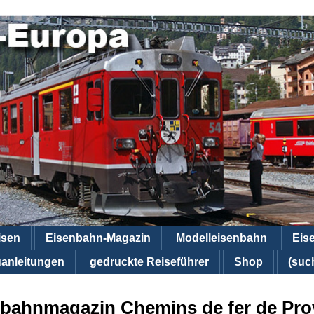
isen
Eisenbahn-Magazin
Modelleisenbahn
Eis
anleitungen
gedruckte Reiseführer
Shop
(suc
bahnmagazin Chemins de fer de Pr