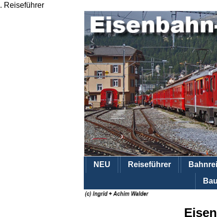
.
Reiseführer
NEU
Reiseführer
Bahnre
Bau
Eisen