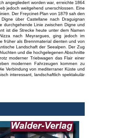
ch angegliedert worden war, erreichte 1864
lieb jedoch weitgehend unerschlossen. Eine
inien. Der Freycinet-Plan von 1879 sah den
n Digne über Castellane nach Draguignan
ne durchgehende Linie zwischen Digne und
annt ist die Strecke heute unter dem Namen
n Nizza nach Meyrargues, ging jedoch im
e früher als Brennmaterial dienten und von
mantische Landschaft der Seealpen. Der Zug
Schluchten und die hochgelegenen Abschnitte
trotz moderner Triebwagen das Flair einer
t. Neben modernen Fahrzeugen kommen zu
Die Verbindung von mediterraner Küste und
ch interessant, landschaftlich spektakulär