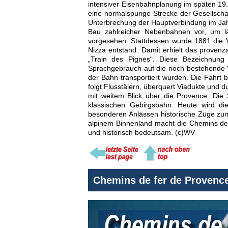
intensiver Eisenbahnplanung im späten 19.
eine normalspurige Strecke der Gesellscha
Unterbrechung der Hauptverbindung im Jahr
Bau zahlreicher Nebenbahnen vor, um lä
vorgesehen. Stattdessen wurde 1881 die 
Nizza entstand. Damit erhielt das provenz
„Train des Pignes“. Diese Bezeichnung 
Sprachgebrauch auf die noch bestehende Ve
der Bahn transportiert wurden. Die Fahrt 
folgt Flusstälern, überquert Viadukte und 
mit weitem Blick über die Provence. Die 
klassischen Gebirgsbahn. Heute wird d
besonderen Anlässen historische Züge zum
alpinem Binnenland macht die Chemins de f
und historisch bedeutsam. (c)WV
Chemins de fer de Provence