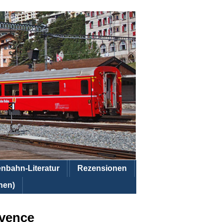
enbahn-Literatur
Rezensionen
hen)
ovence