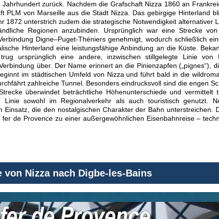
 Jahrhundert zurück. Nachdem die Grafschaft Nizza 1860 an Frankrei
ft PLM von Marseille aus die Stadt Nizza. Das gebirgige Hinterland b
 1872 unterstrich zudem die strategische Notwendigkeit alternativer L
ndliche Regionen anzubinden. Ursprünglich war eine Strecke vo
Verbindung Digne–Puget-Théniers genehmigt, wodurch schließlich ei
alische Hinterland eine leistungsfähige Anbindung an die Küste. Bek
trug ursprünglich eine andere, inzwischen stillgelegte Linie vo
rbindung über. Der Name erinnert an die Pinienzapfen („pignes“), di
beginnt im städtischen Umfeld von Nizza und führt bald in die wildro
durchfährt zahlreiche Tunnel. Besonders eindrucksvoll sind die engen 
Strecke überwindet beträchtliche Höhenunterschiede und vermittelt 
ie Linie sowohl im Regionalverkehr als auch touristisch genutz
 Einsatz, die den nostalgischen Charakter der Bahn unterstreichen. 
er de Provence zu einer außergewöhnlichen Eisenbahnreise – technis
 von Nizza nach Digbe-les-Bains