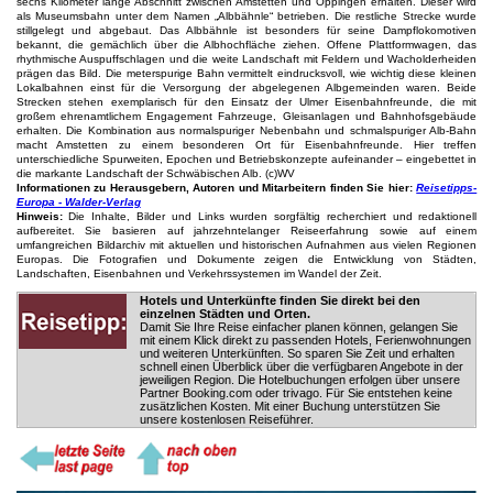
sechs Kilometer lange Abschnitt zwischen Amstetten und Oppingen erhalten. Dieser wird
als Museumsbahn unter dem Namen „Albbähnle“ betrieben. Die restliche Strecke wurde
stillgelegt und abgebaut. Das Albbähnle ist besonders für seine Dampflokomotiven
bekannt, die gemächlich über die Albhochfläche ziehen. Offene Plattformwagen, das
rhythmische Auspuffschlagen und die weite Landschaft mit Feldern und Wacholderheiden
prägen das Bild. Die meterspurige Bahn vermittelt eindrucksvoll, wie wichtig diese kleinen
Lokalbahnen einst für die Versorgung der abgelegenen Albgemeinden waren. Beide
Strecken stehen exemplarisch für den Einsatz der Ulmer Eisenbahnfreunde, die mit
großem ehrenamtlichem Engagement Fahrzeuge, Gleisanlagen und Bahnhofsgebäude
erhalten. Die Kombination aus normalspuriger Nebenbahn und schmalspuriger Alb-Bahn
macht Amstetten zu einem besonderen Ort für Eisenbahnfreunde. Hier treffen
unterschiedliche Spurweiten, Epochen und Betriebskonzepte aufeinander – eingebettet in
die markante Landschaft der Schwäbischen Alb. (c)WV
Informationen zu Herausgebern, Autoren und Mitarbeitern finden Sie hier:
Reisetipps-
Europa - Walder-Verlag
Hinweis:
Die Inhalte, Bilder und Links wurden sorgfältig recherchiert und redaktionell
aufbereitet. Sie basieren auf jahrzehntelanger Reiseerfahrung sowie auf einem
umfangreichen Bildarchiv mit aktuellen und historischen Aufnahmen aus vielen Regionen
Europas. Die Fotografien und Dokumente zeigen die Entwicklung von Städten,
Landschaften, Eisenbahnen und Verkehrssystemen im Wandel der Zeit.
Hotels und Unterkünfte finden Sie direkt bei den
einzelnen Städten und Orten.
Damit Sie Ihre Reise einfacher planen können, gelangen Sie
mit einem Klick direkt zu passenden Hotels, Ferienwohnungen
und weiteren Unterkünften. So sparen Sie Zeit und erhalten
schnell einen Überblick über die verfügbaren Angebote in der
jeweiligen Region. Die Hotelbuchungen erfolgen über unsere
Partner Booking.com oder trivago. Für Sie entstehen keine
zusätzlichen Kosten. Mit einer Buchung unterstützen Sie
unsere kostenlosen Reiseführer.