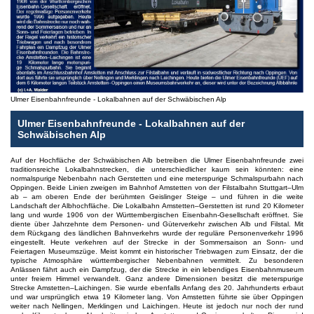
Ulmer Eisenbahnfreunde - Lokalbahnen auf der Schwäbischen Alp
Ulmer Eisenbahnfreunde - Lokalbahnen auf der
Schwäbischen Alp
Auf der Hochfläche der Schwäbischen Alb betreiben die Ulmer Eisenbahnfreunde zwei
traditionsreiche Lokalbahnstrecken, die unterschiedlicher kaum sein könnten: eine
normalspurige Nebenbahn nach Gerstetten und eine meterspurige Schmalspurbahn nach
Oppingen. Beide Linien zweigen im Bahnhof Amstetten von der Filstalbahn Stuttgart–Ulm
ab – am oberen Ende der berühmten Geislinger Steige – und führen in die weite
Landschaft der Albhochfläche. Die Lokalbahn Amstetten–Gerstetten ist rund 20 Kilometer
lang und wurde 1906 von der Württembergischen Eisenbahn-Gesellschaft eröffnet. Sie
diente über Jahrzehnte dem Personen- und Güterverkehr zwischen Alb und Filstal. Mit
dem Rückgang des ländlichen Bahnverkehrs wurde der reguläre Personenverkehr 1996
eingestellt. Heute verkehren auf der Strecke in der Sommersaison an Sonn- und
Feiertagen Museumszüge. Meist kommt ein historischer Triebwagen zum Einsatz, der die
typische Atmosphäre württembergischer Nebenbahnen vermittelt. Zu besonderen
Anlässen fährt auch ein Dampfzug, der die Strecke in ein lebendiges Eisenbahnmuseum
unter freiem Himmel verwandelt. Ganz andere Dimensionen besitzt die meterspurige
Strecke Amstetten–Laichingen. Sie wurde ebenfalls Anfang des 20. Jahrhunderts erbaut
und war ursprünglich etwa 19 Kilometer lang. Von Amstetten führte sie über Oppingen
weiter nach Nellingen, Merklingen und Laichingen. Heute ist jedoch nur noch der rund