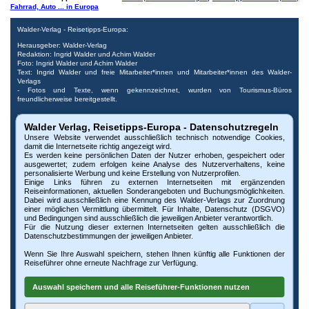
Fahrrad, Auto ... in Europa
Walder-Verlag - Reisetipps-Europa:
Herausgeber: Walder-Verlag
Redaktion: Ingrid Walder und Achim Walder
Foto: Ingrid Walder und Achim Walder
Text: Ingrid Walder und freie Mitarbeiter*innen und Mitarbeiter*innen des Walder-
Verlags
- Fotos und Texte, wenn gekennzeichnet, wurden von Tourismus-Büros
freundlicherweise bereitgestellt.
Urheberrecht: Bitte beachten Sie, dass alle Urheberrechte der Bilder und Dokumente
Walder Verlag, Reisetipps-Europa - Datenschutzregeln
dieser Internetseite beim Walder-Verlag und den Fotografen liegen. Die Nutzung,
auch auszugsweise, ist nur mit vorheriger schriftlicher Genehmigung des Verlags oder
Unsere Website verwendet ausschließlich technisch notwendige Cookies,
der Fotografen möglich. Die Veröffentlichung von Bildern und Texten auf nicht
damit die Internetseite richtig angezeigt wird.
autorisierten Internetseiten oder Druckerzeugnissen untersagen wir ausdrücklich. Bei
Es werden keine persönlichen Daten der Nutzer erhoben, gespeichert oder
Missbrauch behalten wir uns rechtliche Schritte vor. Widerruf vorbehalten.
ausgewertet; zudem erfolgen keine Analyse des Nutzerverhaltens, keine
personalisierte Werbung und keine Erstellung von Nutzerprofilen.
Impressum: © Walder-Verlag, Kreuztal,
www.walder-verlag.de
-
e-Mail Walder-Verlag
,
Einige Links führen zu externen Internetseiten mit ergänzenden
Impressum
und
AGB
,
Reiseinformationen, aktuellen Sonderangeboten und Buchungsmöglichkeiten.
Diese Website verwendet technisch notwendige Cookies, damit die Internetseite
Dabei wird ausschließlich eine Kennung des Walder-Verlags zur Zuordnung
richtig angezeigt wird. Es erfolgt keine Analyse des Nutzerverhaltens, keine
einer möglichen Vermittlung übermittelt. Für Inhalte, Datenschutz (DSGVO)
personalisierte Werbung und keine Erstellung von Nutzerprofilen. Weitere Infos unter
und Bedingungen sind ausschließlich die jeweiligen Anbieter verantwortlich.
Datenschutz
Für die Nutzung dieser externen Internetseiten gelten ausschließlich die
Datenschutzbestimmungen der jeweiligen Anbieter.
Sponsoring: Der Walder-Verlag bedankt sich bei allen Sponsoren und
Anzeigenkunden, die es ermöglichen, Ihnen diesen Reiseführer mit vielen Reisetipps
Wenn Sie Ihre Auswahl speichern, stehen Ihnen künftig alle Funktionen der
und Freizeitattraktionen zur Verfügung zu stellen. Hotel- und andere Anzeigen sind
Reiseführer ohne erneute Nachfrage zur Verfügung.
grau hinterlegt. Der Walder-Verlag haftet nicht für die dargestellten Inhalte externer
Partner.
Anzeigen sind grau hinterlegt
Auswahl speichern und alle Reiseführer-Funktionen nutzen
WEB-Beratung: Unsere Internetseite www.Reisetipps-Europa.de wird betreut und
unterstützt durch die
Corporate Meta Agentur