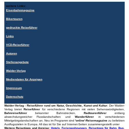
weitere Links:
Eisenbahnmagazine
-
Bikertouren
-
gedruckte Reiseführer
-
Links
-
VCD-Reiseführer
-
Autoren
-
Stellenangebote
-
Walder-Verlag
-
Mediendaten für Anzeigen
-
Impressum
-
Datenschutz
Walder-Verlag - Reiseführer rund um Natur, Geschichte, Kunst und Kultur:
Der Walder-
Verlag bietet
Reiseführer
für verschiedene Regionen mit vielen Sehenswürdigkeiten,
Bahnreiseführer
bekannter Bahnstrecken,
Radtourenführer
entlang
abwechslungsreicher Flusslandschaften und
Wanderführer
in verschiedenen
Mittelgebirgslandschaften an. Neu im Programm sind
'online'-Reisemagazine
zu beliebten
Ausflugszielen in Europa. All das ist für Sie auf Internet-Seiten zusammengestellt unter
Weitere Reisetipps und Anreise:
Hotels, Ferienwohnungen
,
Reisetipps für Bahn, Bus,