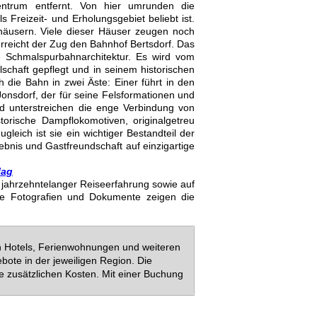
entrum entfernt. Von hier umrunden die
 Freizeit- und Erholungsgebiet beliebt ist.
sthäusern. Viele dieser Häuser zeugen noch
erreicht der Zug den Bahnhof Bertsdorf. Das
 Schmalspurbahnarchitektur. Es wird vom
chaft gepflegt und in seinem historischen
ch die Bahn in zwei Äste: Einer führt in den
onsdorf, der für seine Felsformationen und
nd unterstreichen die enge Verbindung von
orische Dampflokomotiven, originalgetreu
leich ist sie ein wichtiger Bestandteil der
lebnis und Gastfreundschaft auf einzigartige
lag
uf jahrzehntelanger Reiseerfahrung sowie auf
ie Fotografien und Dokumente zeigen die
en Hotels, Ferienwohnungen und weiteren
bote in der jeweiligen Region. Die
e zusätzlichen Kosten. Mit einer Buchung