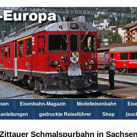
isen
Eisenbahn-Magazin
Modelleisenbahn
Eis
anleitungen
gedruckte Reiseführer
Shop
(suc
Zittauer Schmalspurbahn in Sachse