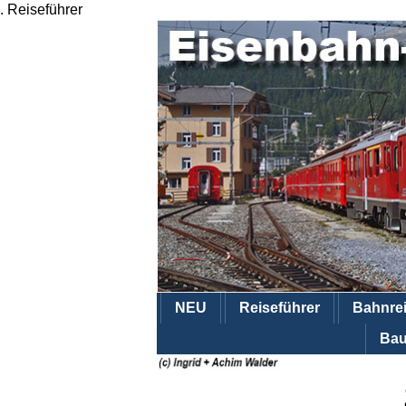
.
Reiseführer
NEU
Reiseführer
Bahnre
Bau