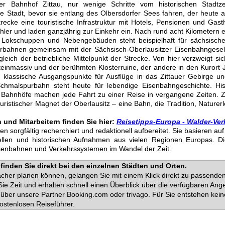
er Bahnhof Zittau, nur wenige Schritte vom historischen Stadtz
Stadt, bevor sie entlang des Olbersdorfer Sees fahren, der heute als
trecke eine touristische Infrastruktur mit Hotels, Pensionen und Ga
ler und laden ganzjährig zur Einkehr ein. Nach rund acht Kilometern 
Lokschuppen und Nebengebäuden steht beispielhaft für sächsische
rbahnen gemeinsam mit der Sächsisch-Oberlausitzer Eisenbahngesells
gleich der betriebliche Mittelpunkt der Strecke. Von hier verzweigt si
inmassiv und der berühmten Klosterruine, der andere in den Kurort J
 klassische Ausgangspunkte für Ausflüge in das Zittauer Gebirge u
chmalspurbahn steht heute für lebendige Eisenbahngeschichte. Hist
 Bahnhöfe machen jede Fahrt zu einer Reise in vergangene Zeiten. Zug
uristischer Magnet der Oberlausitz – eine Bahn, die Tradition, Naturer
und Mitarbeitern finden Sie hier:
Reisetipps-Europa - Walder-Ver
den sorgfältig recherchiert und redaktionell aufbereitet. Sie basieren a
uellen und historischen Aufnahmen aus vielen Regionen Europas. D
isenbahnen und Verkehrssystemen im Wandel der Zeit.
finden Sie direkt bei den einzelnen Städten und Orten.
facher planen können, gelangen Sie mit einem Klick direkt zu passend
ie Zeit und erhalten schnell einen Überblick über die verfügbaren Ange
über unsere Partner Booking.com oder trivago. Für Sie entstehen kein
ostenlosen Reiseführer.