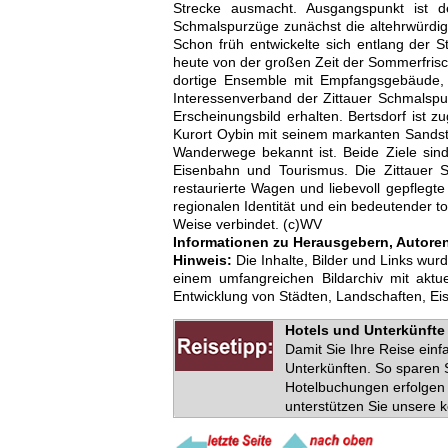
Strecke ausmacht. Ausgangspunkt ist d
Schmalspurzüge zunächst die altehrwürdige 
Schon früh entwickelte sich entlang der S
heute von der großen Zeit der Sommerfrisch
dortige Ensemble mit Empfangsgebäude, 
Interessenverband der Zittauer Schmalspu
Erscheinungsbild erhalten. Bertsdorf ist zu
Kurort Oybin mit seinem markanten Sandste
Wanderwege bekannt ist. Beide Ziele sind
Eisenbahn und Tourismus. Die Zittauer S
restaurierte Wagen und liebevoll gepflegte
regionalen Identität und ein bedeutender to
Weise verbindet. (c)WV
Informationen zu Herausgebern, Autoren 
Hinweis:
Die Inhalte, Bilder und Links wur
einem umfangreichen Bildarchiv mit akt
Entwicklung von Städten, Landschaften, E
Hotels und Unterkünfte 
Damit Sie Ihre Reise ein
Unterkünften. So sparen S
Hotelbuchungen erfolgen 
unterstützen Sie unsere k